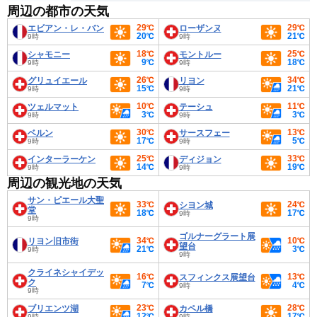
周辺の都市の天気
29℃
29℃
エビアン・レ・バン
ローザンヌ
20℃
21℃
9時
9時
18℃
25℃
シャモニー
モントルー
9℃
18℃
9時
9時
26℃
34℃
グリュイエール
リヨン
15℃
21℃
9時
9時
10℃
11℃
ツェルマット
テーシュ
3℃
3℃
9時
9時
30℃
13℃
ベルン
サースフェー
17℃
5℃
9時
9時
25℃
33℃
インターラーケン
ディジョン
14℃
19℃
9時
9時
周辺の観光地の天気
サン・ピエール大聖
33℃
24℃
シヨン城
堂
18℃
17℃
9時
9時
ゴルナーグラート展
34℃
10℃
リヨン旧市街
望台
21℃
3℃
9時
9時
クライネシャイデッ
16℃
13℃
スフィンクス展望台
ク
7℃
4℃
9時
9時
23℃
28℃
ブリエンツ湖
カペル橋
12℃
17℃
9時
9時