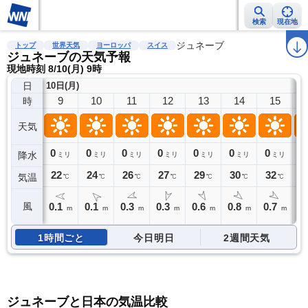
検索
現在地
雨雲レーダー
台風情報
地震情報
ジュネーブ
警報・注意報
2週間天気
ラ
トップ
世界天気
ヨーロッパ
スイス
ジュネーブの天気予報
現地時刻 8/10(月) 9時
日
10日(月)
9
10
11
12
13
14
15
時
天気
0
0
0
0
0
0
0
0
降水
ミリ
ミリ
ミリ
ミリ
ミリ
ミリ
ミリ
22
24
26
27
29
30
32
3
気温
℃
℃
℃
℃
℃
℃
℃
0.1
0.1
0.3
0.3
0.6
0.8
0.7
0
風
m
m
m
m
m
m
m
1時間ごと
今日明日
2週間天気
ジュネーブと日本の気温比較