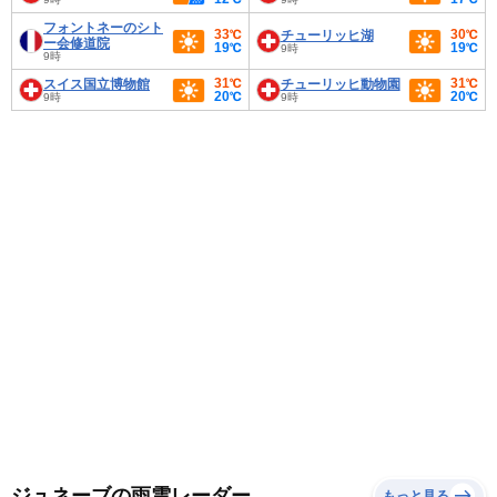
フォントネーのシト
33℃
30℃
チューリッヒ湖
ー会修道院
19℃
19℃
9時
9時
31℃
31℃
スイス国立博物館
チューリッヒ動物園
20℃
20℃
9時
9時
ジュネーブの雨雲レーダー
もっと見る