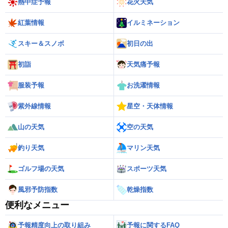
熱中症予報
花火天気
紅葉情報
イルミネーション
スキー＆スノボ
初日の出
初詣
天気痛予報
服装予報
お洗濯情報
紫外線情報
星空・天体情報
山の天気
空の天気
釣り天気
マリン天気
ゴルフ場の天気
スポーツ天気
風邪予防指数
乾燥指数
便利なメニュー
予報精度向上の取り組み
予報に関するFAQ