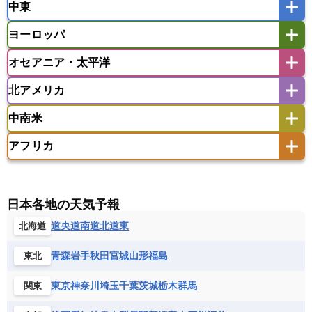
中東
タイ
フィリピン
ブルネイ
ベトナム
インド
スリランカ
ネパール
マレーシア
ミャンマー
ヨーロッパ
バングラデシュ
パキスタン
ブータン王国
アフガニスタン
アラブ首長国連邦
イエメン
ラオス人民民主共和国
東ティモール民主共和国
モルディブ
オセアニア・太平洋
イスラエル
イラク
イラン
アイスランド
アイルランド
ウズベキスタン
オマーン
カザフスタン
北アメリカ
アゼルバイジャン
アルバニア
アルメニア
アメリカ領サモア
オーストラリア
キリバス
カタール
キプロス
キルギス
イギリス
イタリア
ウクライナ
中南米
クック諸島
グアム
サイパン
クウェート
サウジアラビア
シリア
アメリカ
アラスカ
カナダ
エストニア
オランダ
オーストリア
サモア独立国
ソロモン諸島
タヒチ
タジキスタン
トルクメニスタン
トルコ
アフリカ
バーミューダ諸島
ギリシャ
クロアチア
コソボ
アメリカ領バージン諸島
アルゼンチン
ツバル
トンガ
ナウル共和国
ニウエ
バーレーン
ヨルダン
レバノン
サンマリノ共和国
ジブラルタル
ジョージア
アンティグア・バーブーダ
ウルグアイ
ニューカレドニア
ニュージーランド
ハワイ
アルジェリア
アンゴラ
ウガンダ
スイス
スウェーデン
スペイン
エクアドル
エルサルバドル
ガイアナ
バヌアツ
パプアニューギニア
パラオ
エジプト
エスワティニ王国
エチオピア
日本各地の天気予報
スロバキア
スロベニア共和国
セルビア
キューバ
グアテマラ
グアドループ
フィジー
マーシャル諸島
ミクロネシア連邦
エリトリア国
カメルーン
カーボベルデ
道央
道南
道北
道東
北海道
チェコ
デンマーク
ドイツ
ノルウェー
グレナダ
ケイマン諸島
コスタリカ
ワリス・フテュナ
ガボン
ガンビア
ガーナ共和国
ギニア
ハンガリー
バチカン市国
フィンランド
コロンビア
ジャマイカ
スリナム
青森
岩手
秋田
宮城
山形
福島
東北
ギニアビサウ共和国
ケニア
コモロ連合
フランス
ブルガリア
ベラルーシ
セントクリストファー・ネービス
コンゴ共和国
コンゴ民主共和国
ベルギー
ボスニア・ヘルツェゴビナ
東京
神奈川
埼玉
千葉
茨城
栃木
群馬
関東
セントビンセント及びグレナディーン諸島
コートジボワール
ポルトガル
ポーランド
マルタ
セントルシア
チリ
トリニダード・トバゴ