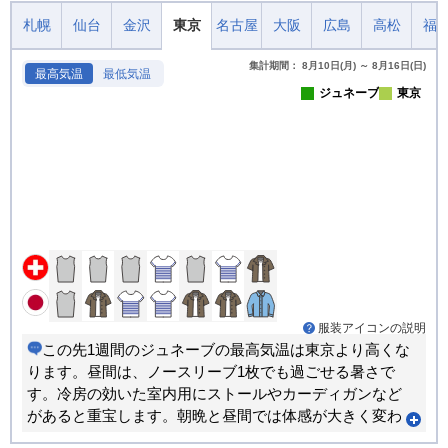
札幌
仙台
金沢
東京
名古屋
大阪
広島
高松
福
集計期間： 8月10日(月) ～ 8月16日(日)
最高気温
最低気温
ジュネーブ
東京
服装アイコンの説明
この先1週間のジュネーブの最高気温は東京より高くな
ります。昼間は、ノースリーブ1枚でも過ごせる暑さで
す。冷房の効いた室内用にストールやカーディガンなど
があると重宝します。朝晩と昼間では体感が大きく変わ
ります。重ね着で調節できる服装がおすすめです。