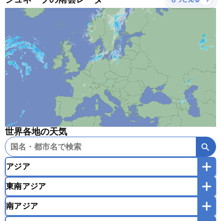
世界各地の天気
アジア
東南アジア
韓国
中国
台湾
香港
マカオ
南アジア
モンゴル
北朝鮮
インドネシア
カンボジア
シンガポール