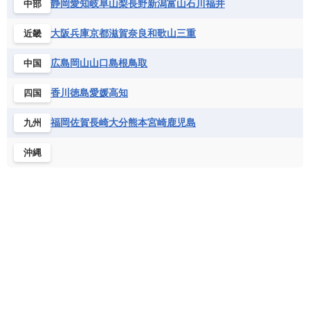
静岡
愛知
岐阜
山梨
長野
新潟
富山
石川
福井
中部
サントメ・プリンシペ民主共和国
ザンビア共和国
モナコ公国
モルドバ
モンテネグロ
ドミニカ共和国
ドミニカ国
シエラレオネ共和国
ジブチ共和国
ラトビア
リトアニア
リヒテンシュタイン
大阪
兵庫
京都
滋賀
奈良
和歌山
三重
近畿
ニカラグア共和国
ハイチ共和国
バハマ
ジンバブエ
スーダン
セネガル
ルクセンブルク
ルーマニア
ロシア
バルバドス
パナマ
パラグアイ
広島
岡山
山口
島根
鳥取
中国
セントヘレナ諸島
セーシェル
北マケドニア
フランス領ギアナ
ブラジル
プエルトリコ
ソマリア連邦共和国
タンザニア
チャド
香川
徳島
愛媛
高知
四国
ベネズエラ
ベリーズ
ペルー
チュニジア
トーゴ
ナイジェリア連邦共和国
ホンジュラス
ボリビア
マルティニーク
福岡
佐賀
長崎
大分
熊本
宮崎
鹿児島
九州
ナミビア
ニジェール
ブルキナファソ
メキシコ
ブルンジ共和国
ベナン
ボツワナ
沖縄
マダガスカル
マラウイ共和国
マリ
モザンビーク
モロッコ
モーリシャス共和国
モーリタニア
リビア
リベリア共和国
ルワンダ共和国
レソト王国
中央アフリカ共和国
南アフリカ共和国
南スーダン
赤道ギニア共和国