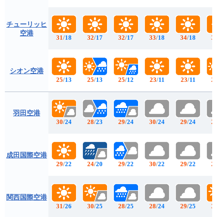
チューリッヒ
空港
31
/
18
32
/
17
32
/
17
33
/
18
34
/
18
3
シオン空港
25
/
13
25
/
13
25
/
12
23
/
11
23
/
11
2
羽田空港
30
/
24
28
/
23
29
/
24
30
/
24
29
/
24
2
成田国際空港
29
/
22
24
/
20
29
/
22
30
/
22
29
/
22
2
関西国際空港
31
/
26
30
/
25
28
/
25
28
/
24
29
/
25
3