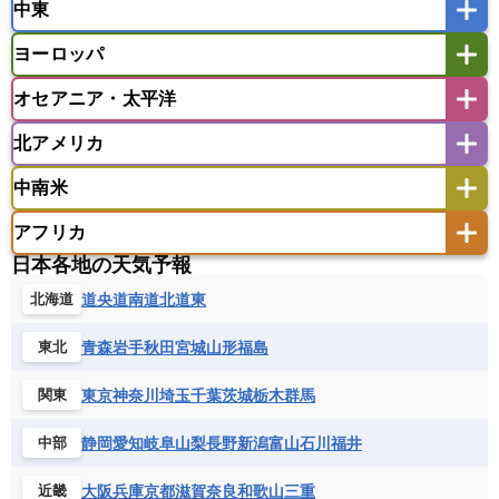
中東
タイ
フィリピン
ブルネイ
ベトナム
インド
スリランカ
ネパール
マレーシア
ミャンマー
ヨーロッパ
バングラデシュ
パキスタン
ブータン王国
アフガニスタン
アラブ首長国連邦
イエメン
ラオス人民民主共和国
東ティモール民主共和国
モルディブ
オセアニア・太平洋
イスラエル
イラク
イラン
アイスランド
アイルランド
ウズベキスタン
オマーン
カザフスタン
北アメリカ
アゼルバイジャン
アルバニア
アルメニア
アメリカ領サモア
オーストラリア
キリバス
カタール
キプロス
キルギス
イギリス
イタリア
ウクライナ
中南米
クック諸島
グアム
サイパン
クウェート
サウジアラビア
シリア
アメリカ
アラスカ
カナダ
エストニア
オランダ
オーストリア
サモア独立国
ソロモン諸島
タヒチ
タジキスタン
トルクメニスタン
トルコ
アフリカ
バーミューダ諸島
ギリシャ
クロアチア
コソボ
アメリカ領バージン諸島
アルゼンチン
ツバル
トンガ
ナウル共和国
ニウエ
バーレーン
ヨルダン
レバノン
日本各地の天気予報
サンマリノ共和国
ジブラルタル
ジョージア
アンティグア・バーブーダ
ウルグアイ
ニューカレドニア
ニュージーランド
ハワイ
アルジェリア
アンゴラ
ウガンダ
道央
道南
道北
道東
北海道
スイス
スウェーデン
スペイン
エクアドル
エルサルバドル
ガイアナ
バヌアツ
パプアニューギニア
パラオ
エジプト
エスワティニ王国
エチオピア
スロバキア
スロベニア共和国
セルビア
キューバ
グアテマラ
グアドループ
フィジー
マーシャル諸島
ミクロネシア連邦
青森
岩手
秋田
宮城
山形
福島
東北
エリトリア国
カメルーン
カーボベルデ
チェコ
デンマーク
ドイツ
ノルウェー
グレナダ
ケイマン諸島
コスタリカ
ワリス・フテュナ
ガボン
ガンビア
ガーナ共和国
ギニア
ハンガリー
バチカン市国
フィンランド
東京
神奈川
埼玉
千葉
茨城
栃木
群馬
関東
コロンビア
ジャマイカ
スリナム
ギニアビサウ共和国
ケニア
コモロ連合
フランス
ブルガリア
ベラルーシ
セントクリストファー・ネービス
静岡
愛知
岐阜
山梨
長野
新潟
富山
石川
福井
中部
コンゴ共和国
コンゴ民主共和国
ベルギー
ボスニア・ヘルツェゴビナ
セントビンセント及びグレナディーン諸島
コートジボワール
ポルトガル
ポーランド
マルタ
大阪
兵庫
京都
滋賀
奈良
和歌山
三重
近畿
セントルシア
チリ
トリニダード・トバゴ