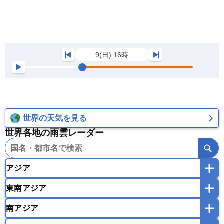
9(日) 16時
世界の天気を見る
世界各地の雨雲レーダー
アジア
東南アジア
韓国
中国
台湾
香港
マカオ
南アジア
モンゴル
北朝鮮
インドネシア
カンボジア
シンガポール