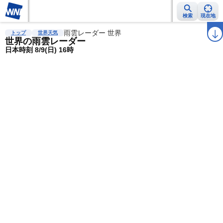
検索
現在地
雨雲レーダー
台風情報
雨雲レーダー 世界
地震情報
警報・注意報
2週間天気
ラ
トップ
世界天気
世界の雨雲レーダー
日本時刻 8/9(日) 16時