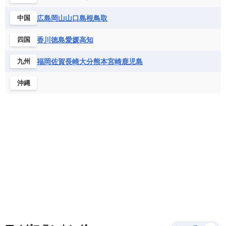
サントメ・プリンシペ民主共和国
ザンビア共和国
モナコ公国
モルドバ
モンテネグロ
ドミニカ共和国
ドミニカ国
広島
岡山
山口
島根
鳥取
中国
シエラレオネ共和国
ジブチ共和国
ラトビア
リトアニア
リヒテンシュタイン
ニカラグア共和国
ハイチ共和国
バハマ
ジンバブエ
スーダン
セネガル
ルクセンブルク
ルーマニア
ロシア
香川
徳島
愛媛
高知
四国
バルバドス
パナマ
パラグアイ
セントヘレナ諸島
セーシェル
北マケドニア
フランス領ギアナ
ブラジル
プエルトリコ
ソマリア連邦共和国
タンザニア
チャド
福岡
佐賀
長崎
大分
熊本
宮崎
鹿児島
九州
ベネズエラ
ベリーズ
ペルー
チュニジア
トーゴ
ナイジェリア連邦共和国
沖縄
ホンジュラス
ボリビア
マルティニーク
ナミビア
ニジェール
ブルキナファソ
メキシコ
ブルンジ共和国
ベナン
ボツワナ
マダガスカル
マラウイ共和国
マリ
モザンビーク
モロッコ
モーリシャス共和国
モーリタニア
リビア
リベリア共和国
ルワンダ共和国
レソト王国
中央アフリカ共和国
南アフリカ共和国
南スーダン
赤道ギニア共和国