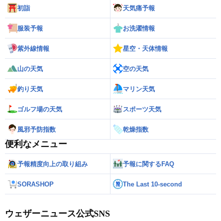
初詣
天気痛予報
服装予報
お洗濯情報
紫外線情報
星空・天体情報
山の天気
空の天気
釣り天気
マリン天気
ゴルフ場の天気
スポーツ天気
風邪予防指数
乾燥指数
便利なメニュー
予報精度向上の取り組み
予報に関するFAQ
SORASHOP
The Last 10-second
ウェザーニュース公式SNS