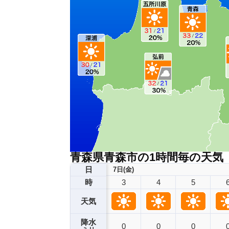
青森県青森市の1時間毎の天気
日
7日(金)
3
4
5
時
天気
降水
0
0
0