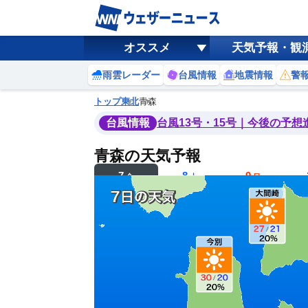
オススメ
天気予報・観
雨雲レーダー
台風情報
地震情報
警
トップ
東北
青森
台風情報
台風13号・15号｜今後の予想
青森の天気予報
7
8
9
金
土
日