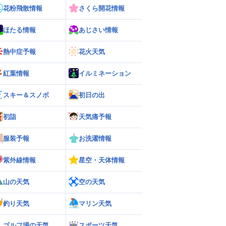
花粉飛散情報
さくら開花情報
ほたる情報
あじさい情報
熱中症予報
花火天気
紅葉情報
イルミネーション
スキー＆スノボ
初日の出
初詣
天気痛予報
服装予報
お洗濯情報
紫外線情報
星空・天体情報
山の天気
空の天気
釣り天気
マリン天気
ゴルフ場の天気
スポーツ天気