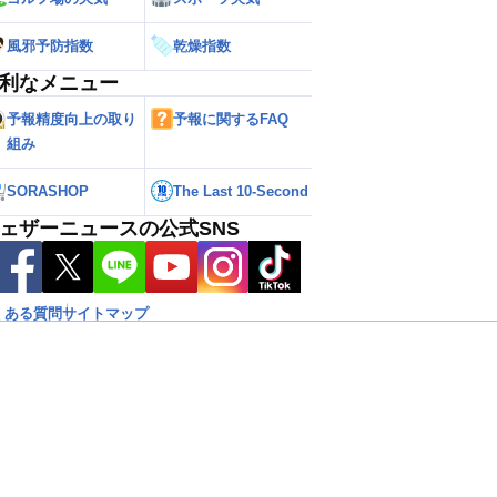
風邪予防指数
乾燥指数
利なメニュー
6】台風13号による熊本
【雨情報】西〜東日本太平洋側は台風の
【台風15号 202
7日9時更新）
影響で強雨 九州では大雨のおそれ
接近のおそれ（7日
予報精度向上の取り
予報に関するFAQ
組み
SORASHOP
The Last 10-Second
ェザーニュースの公式SNS
くある質問
サイトマップ