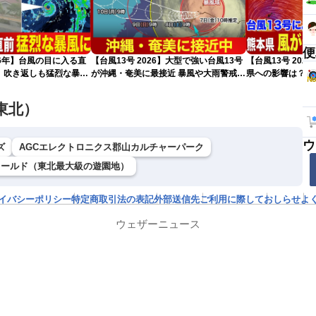
便
026年】台風の目に入る直
【台風13号 2026】大型で強い台風13号
【台風13号 202
 吹き返しも猛烈な暴風
が沖縄・奄美に最接近 暴風や大雨警戒
県への影響は？（
（7日10時現在）
東北）
ウ
ズ
AGCエレクトロニクス郡山カルチャーパーク
ワールド（東北最大級の遊園地）
イバシーポリシー
特定商取引法の表記
外部送信先
ご利用に際して
おしらせ
よ
ウェザーニュース