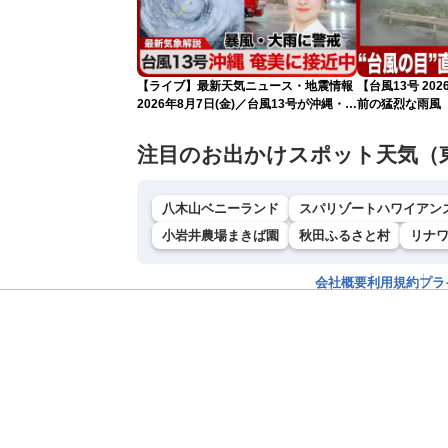
【ライブ】最新天気ニュース・地震情報
【台風13号 2
2026年8月7日(金)／台風13号が沖縄・奄
前の猛烈な雨風
美に最接近へ 令和8年熊本地震情報
になるおそれ
〈ウェザーニュースLiVEコーヒータイ
注目のお出かけスポット天気（
ム・江川清音／有賀哲夫〉
八木山ベニーランド
スパリゾートハワイアン
小岩井農場まきば園
秋田ふるさと村
リナ
会社概要
利用規約
プラ