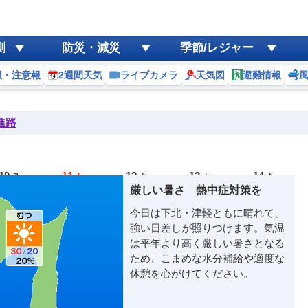
測
防災・減災
季節/レジャー
報・注意報
2週間天気
ライブカメラ
天気図
避難情報
進路
10
11
12
13
14
月
火
水
木
金
厳しい暑さ 熱中症対策を
今日は下北・津軽ともに晴れて、
強い日差しが照りつけます。気温
は平年より高く厳しい暑さとなる
ため、こまめな水分補給や適度な
休憩を心がけてください。