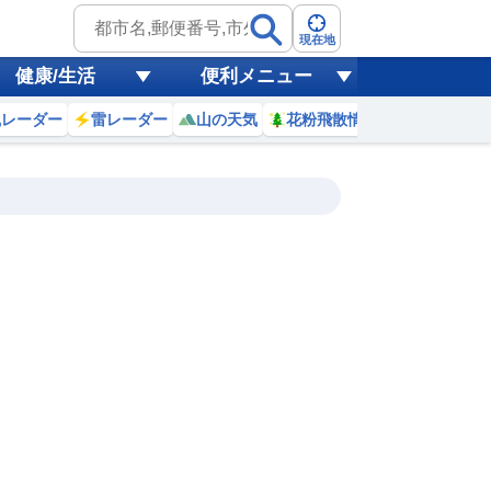
現在地
健康/生活
便利メニュー
風レーダー
雷レーダー
山の天気
花粉飛散情報
世界天気