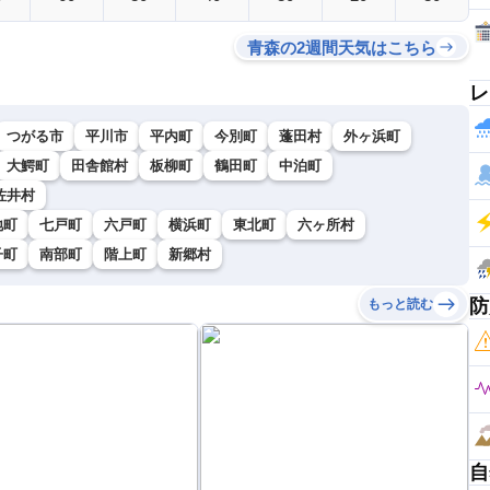
青森の2週間天気はこちら
レ
つがる市
平川市
平内町
今別町
蓬田村
外ヶ浜町
大鰐町
田舎館村
板柳町
鶴田町
中泊町
佐井村
地町
七戸町
六戸町
横浜町
東北町
六ヶ所村
子町
南部町
階上町
新郷村
防
もっと読む
自