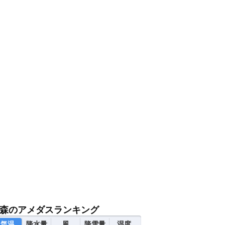
13
14
15
16
17
18
19
森のアメダスランキング
0
0
0
0
0
0
0
気温
降水量
風
降雪量
湿度