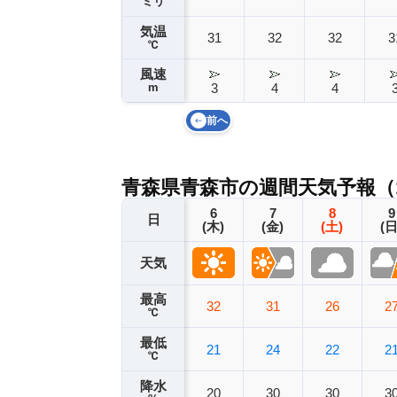
ミリ
気温
31
32
32
3
℃
風速
m
3
4
4
前へ
青森県青森市の週間天気予報（
6
7
8
9
日
(木)
(金)
(土)
(日
天気
最高
32
31
26
2
℃
最低
21
24
22
2
℃
降水
20
30
30
3