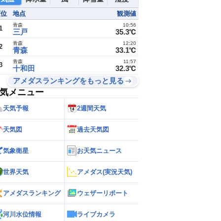
順位
地点
観測値
25
25
25
25
24
24
24
青森
10:56
1
三戸
35.3℃
青森
12:20
2
1
1
1
1
1
1
1
青森
33.1℃
青森
11:57
3
十和田
32.3℃
アメダスランキングをもっと見る
気メニュー
天気予報
2週間天気
天気図
過去天気図
気象衛星
お天気ニュース
世界天気
アメダス(実況天気)
アメダスランキング
ウェザーリポート
河川水位情報
ライブカメラ