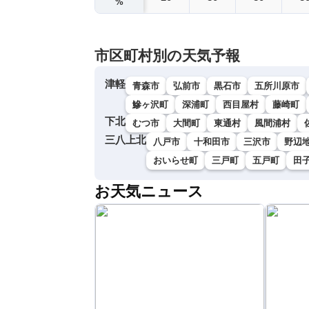
%
市区町村別の天気予報
津軽
青森市
弘前市
黒石市
五所川原市
鰺ヶ沢町
深浦町
西目屋村
藤崎町
下北
むつ市
大間町
東通村
風間浦村
三八上北
八戸市
十和田市
三沢市
野辺
おいらせ町
三戸町
五戸町
田
お天気ニュース