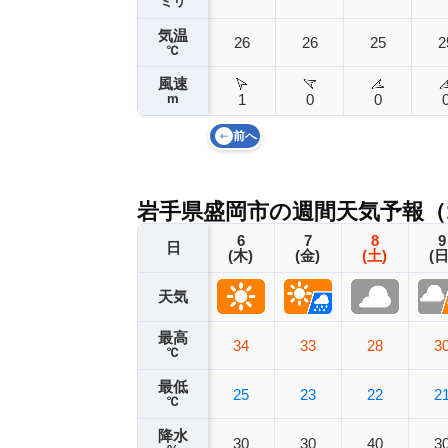
ミリ
気温
26
26
25
2
℃
風速
m
1
0
0
前へ
岩手県盛岡市の週間天気予報（
6
7
8
9
日
(木)
(金)
(土)
(日
天気
最高
34
33
28
3
℃
最低
25
23
22
2
℃
降水
30
30
40
3