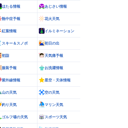
ほたる情報
あじさい情報
熱中症予報
花火天気
紅葉情報
イルミネーション
スキー＆スノボ
初日の出
初詣
天気痛予報
服装予報
お洗濯情報
紫外線情報
星空・天体情報
山の天気
空の天気
釣り天気
マリン天気
ゴルフ場の天気
スポーツ天気