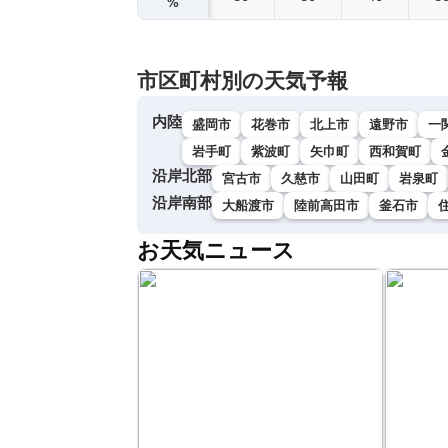
%
市区町村別の天気予報
内陸
盛岡市
花巻市
北上市
遠野市
一
岩手町
紫波町
矢巾町
西和賀町
沿岸北部
宮古市
久慈市
山田町
岩泉町
沿岸南部
大船渡市
陸前高田市
釜石市
お天気ニュース