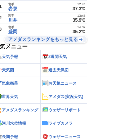
順位
地点
観測値
岩手
12:44
1
岩泉
37.3℃
27
29
30
32
32
32
33
岩手
13:48
2
川井
35.9℃
0
0
0
1
1
2
2
岩手
14:39
3
盛岡
35.2℃
アメダスランキングをもっと見る
気メニュー
天気予報
2週間天気
天気図
過去天気図
気象衛星
お天気ニュース
世界天気
アメダス(実況天気)
アメダスランキング
ウェザーリポート
河川水位情報
ライブカメラ