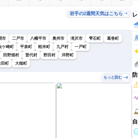
岩手の2週間天気はこちら
レ
関市
二戸市
八幡平市
奥州市
滝沢市
雫石町
葛巻町
金ケ崎町
平泉町
軽米町
九戸村
一戸町
田野畑村
普代村
野田村
洋野町
住田町
大槌町
防
もっと読む
自