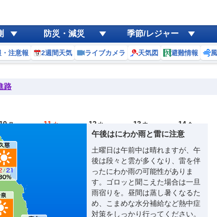
測
防災・減災
季節/レジャー
報・注意報
2週間天気
ライブカメラ
天気図
避難情報
進路
10
11
12
13
14
月
火
水
木
金
午後はにわか雨と雷に注意
土曜日は午前中は晴れますが、午
後は段々と雲が多くなり、雷を伴
ったにわか雨の可能性がありま
す。ゴロッと聞こえた場合は一旦
雨宿りを。昼間は蒸し暑くなるた
め、こまめな水分補給など熱中症
対策をしっかり行ってください。