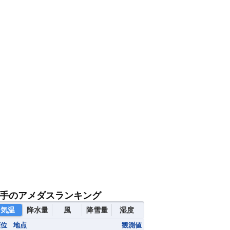
8日(土)
23
0
1
2
3
4
5
手のアメダスランキング
気温
降水量
風
降雪量
湿度
0
0
0
0
0
0
0