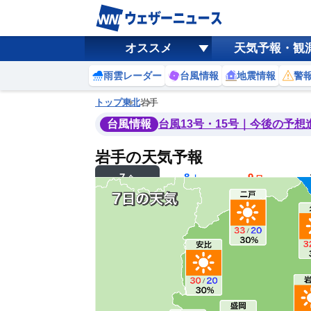
オススメ
天気予報・観
雨雲レーダー
台風情報
地震情報
警
トップ
東北
岩手
台風情報
台風13号・15号｜今後の予想
岩手の天気予報
7
8
9
金
土
日