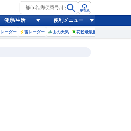
現在地
健康/生活
便利メニュー
風レーダー
雷レーダー
山の天気
花粉飛散情報
世界天気