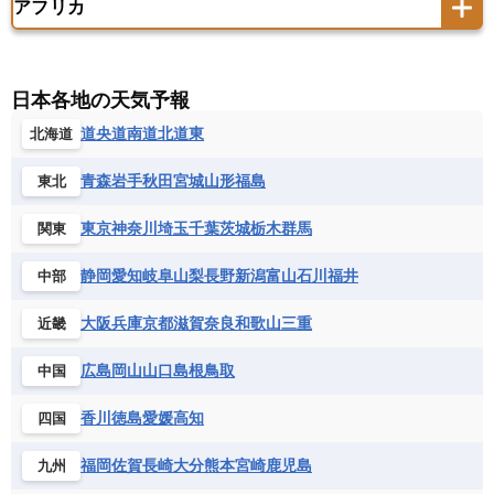
アフリカ
バーミューダ諸島
ギリシャ
クロアチア
コソボ
アメリカ領バージン諸島
アルゼンチン
ツバル
トンガ
ナウル共和国
ニウエ
バーレーン
ヨルダン
レバノン
サンマリノ共和国
ジブラルタル
ジョージア
アンティグア・バーブーダ
ウルグアイ
ニューカレドニア
ニュージーランド
ハワイ
アルジェリア
アンゴラ
ウガンダ
スイス
スウェーデン
スペイン
エクアドル
エルサルバドル
ガイアナ
バヌアツ
パプアニューギニア
パラオ
エジプト
エスワティニ王国
エチオピア
日本各地の天気予報
スロバキア
スロベニア共和国
セルビア
キューバ
グアテマラ
グアドループ
フィジー
マーシャル諸島
ミクロネシア連邦
エリトリア国
カメルーン
カーボベルデ
道央
道南
道北
道東
北海道
チェコ
デンマーク
ドイツ
ノルウェー
グレナダ
ケイマン諸島
コスタリカ
ワリス・フテュナ
ガボン
ガンビア
ガーナ共和国
ギニア
ハンガリー
バチカン市国
フィンランド
コロンビア
ジャマイカ
スリナム
青森
岩手
秋田
宮城
山形
福島
東北
ギニアビサウ共和国
ケニア
コモロ連合
フランス
ブルガリア
ベラルーシ
セントクリストファー・ネービス
コンゴ共和国
コンゴ民主共和国
ベルギー
ボスニア・ヘルツェゴビナ
東京
神奈川
埼玉
千葉
茨城
栃木
群馬
関東
セントビンセント及びグレナディーン諸島
コートジボワール
ポルトガル
ポーランド
マルタ
セントルシア
チリ
トリニダード・トバゴ
静岡
愛知
岐阜
山梨
長野
新潟
富山
石川
福井
中部
サントメ・プリンシペ民主共和国
ザンビア共和国
モナコ公国
モルドバ
モンテネグロ
ドミニカ共和国
ドミニカ国
シエラレオネ共和国
ジブチ共和国
ラトビア
リトアニア
リヒテンシュタイン
大阪
兵庫
京都
滋賀
奈良
和歌山
三重
近畿
ニカラグア共和国
ハイチ共和国
バハマ
ジンバブエ
スーダン
セネガル
ルクセンブルク
ルーマニア
ロシア
バルバドス
パナマ
パラグアイ
広島
岡山
山口
島根
鳥取
中国
セントヘレナ諸島
セーシェル
北マケドニア
フランス領ギアナ
ブラジル
プエルトリコ
ソマリア連邦共和国
タンザニア
チャド
香川
徳島
愛媛
高知
四国
ベネズエラ
ベリーズ
ペルー
チュニジア
トーゴ
ナイジェリア連邦共和国
ホンジュラス
ボリビア
マルティニーク
福岡
佐賀
長崎
大分
熊本
宮崎
鹿児島
九州
ナミビア
ニジェール
ブルキナファソ
メキシコ