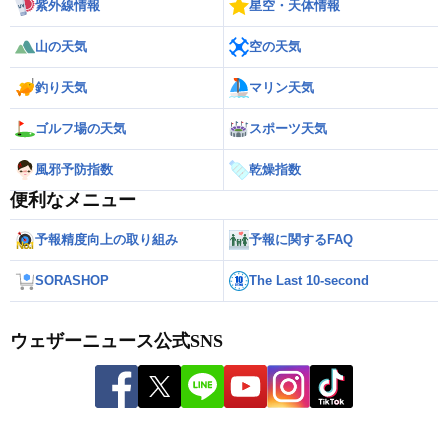
紫外線情報
星空・天体情報
山の天気
空の天気
釣り天気
マリン天気
ゴルフ場の天気
スポーツ天気
風邪予防指数
乾燥指数
便利なメニュー
予報精度向上の取り組み
予報に関するFAQ
SORASHOP
The Last 10-second
ウェザーニュース公式SNS