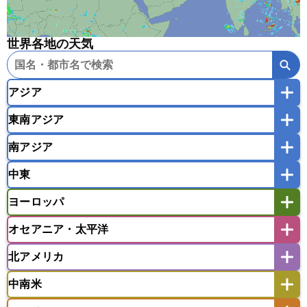
世界各地の天気
アジア
東南アジア
韓国
中国
台湾
香港
マカオ
南アジア
モンゴル
北朝鮮
インドネシア
カンボジア
シンガポール
中東
タイ
フィリピン
ブルネイ
ベトナム
インド
スリランカ
ネパール
マレーシア
ミャンマー
ヨーロッパ
バングラデシュ
パキスタン
ブータン王国
アフガニスタン
アラブ首長国連邦
イエメン
ラオス人民民主共和国
東ティモール民主共和国
モルディブ
オセアニア・太平洋
イスラエル
イラク
イラン
アイスランド
アイルランド
ウズベキスタン
オマーン
カザフスタン
北アメリカ
アゼルバイジャン
アルバニア
アルメニア
アメリカ領サモア
オーストラリア
キリバス
カタール
キプロス
キルギス
イギリス
イタリア
ウクライナ
中南米
クック諸島
グアム
サイパン
クウェート
サウジアラビア
シリア
アメリカ
アラスカ
カナダ
エストニア
オランダ
オーストリア
サモア独立国
ソロモン諸島
タヒチ
タジキスタン
トルクメニスタン
トルコ