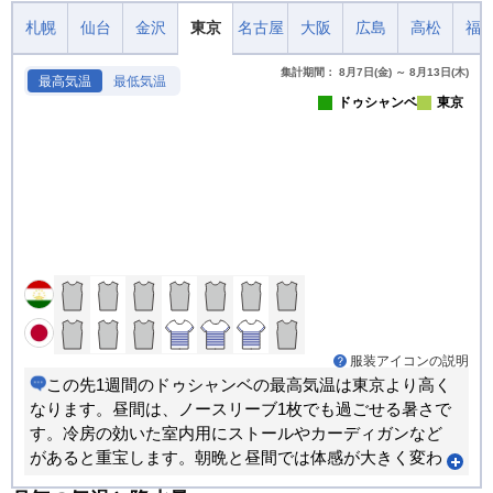
札幌
仙台
金沢
東京
名古屋
大阪
広島
高松
福
集計期間： 8月7日(金) ～ 8月13日(木)
最高気温
最低気温
ドゥシャンベ
東京
服装アイコンの説明
この先1週間のドゥシャンベの最高気温は東京より高く
なります。昼間は、ノースリーブ1枚でも過ごせる暑さで
す。冷房の効いた室内用にストールやカーディガンなど
があると重宝します。朝晩と昼間では体感が大きく変わ
ります。重ね着で調節できる服装がおすすめです。