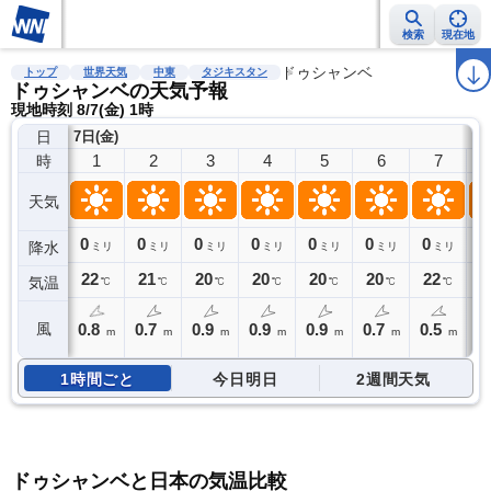
検索
現在地
雨雲レーダー
台風情報
地震情報
ドゥシャンベ
警報・注意報
2週間天気
ラ
トップ
世界天気
中東
タジキスタン
ドゥシャンベの天気予報
現地時刻 8/7(金) 1時
日
7日(金)
1
2
3
4
5
6
7
時
天気
0
0
0
0
0
0
0
0
降水
ミリ
ミリ
ミリ
ミリ
ミリ
ミリ
ミリ
22
21
20
20
20
20
22
2
気温
℃
℃
℃
℃
℃
℃
℃
0.8
0.7
0.9
0.9
0.9
0.7
0.5
0
風
m
m
m
m
m
m
m
1時間ごと
今日明日
2週間天気
ドゥシャンベと日本の気温比較