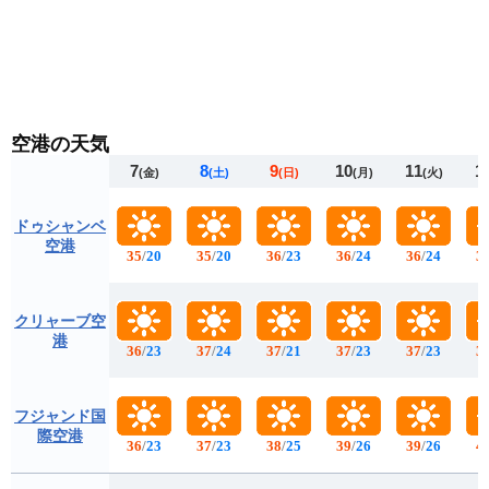
空港の天気
7
8
9
10
11
1
(金)
(土)
(日)
(月)
(火)
ドゥシャンベ
空港
35
/
20
35
/
20
36
/
23
36
/
24
36
/
24
3
クリャーブ空
港
36
/
23
37
/
24
37
/
21
37
/
23
37
/
23
3
フジャンド国
際空港
36
/
23
37
/
23
38
/
25
39
/
26
39
/
26
4