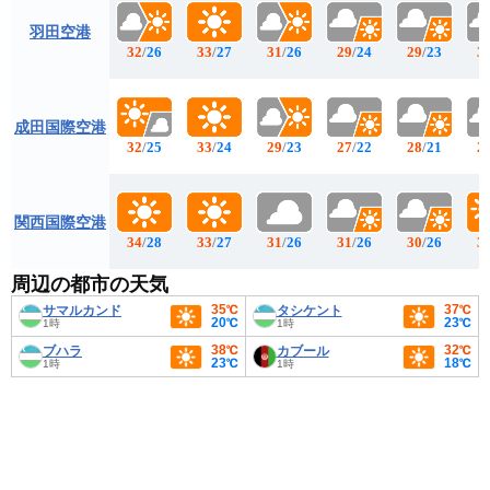
羽田空港
32
/
26
33
/
27
31
/
26
29
/
24
29
/
23
3
成田国際空港
32
/
25
33
/
24
29
/
23
27
/
22
28
/
21
2
関西国際空港
34
/
28
33
/
27
31
/
26
31
/
26
30
/
26
3
周辺の都市の天気
35℃
37℃
サマルカンド
タシケント
20℃
23℃
1時
1時
38℃
32℃
ブハラ
カブール
23℃
18℃
1時
1時