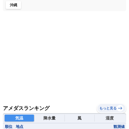
ブルンジ共和国
ベナン
ボツワナ
沖縄
マダガスカル
マラウイ共和国
マリ
モザンビーク
モロッコ
モーリシャス共和国
モーリタニア
リビア
リベリア共和国
ルワンダ共和国
レソト王国
中央アフリカ共和国
南アフリカ共和国
南スーダン
赤道ギニア共和国
アメダスランキング
もっと見る
気温
降水量
風
湿度
順位
地点
観測値