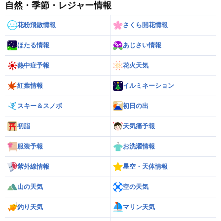
自然・季節・レジャー情報
花粉飛散情報
さくら開花情報
ほたる情報
あじさい情報
熱中症予報
花火天気
紅葉情報
イルミネーション
スキー＆スノボ
初日の出
初詣
天気痛予報
服装予報
お洗濯情報
紫外線情報
星空・天体情報
山の天気
空の天気
釣り天気
マリン天気