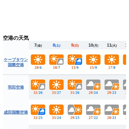
空港の天気
7
8
9
10
11
1
(金)
(土)
(日)
(月)
(火)
ケープタウン
国際空港
20
/
6
18
/
7
13
/
9
15
/
9
17
/
8
2
羽田空港
32
/
26
33
/
27
31
/
26
29
/
24
29
/
23
3
成田国際空港
32
/
25
33
/
24
29
/
23
27
/
22
28
/
21
2