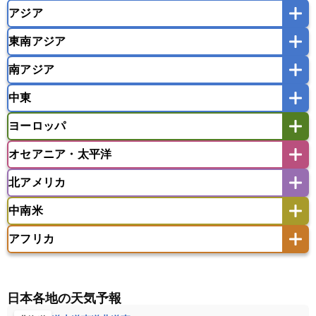
アジア
東南アジア
韓国
中国
台湾
香港
マカオ
南アジア
モンゴル
北朝鮮
インドネシア
カンボジア
シンガポール
中東
タイ
フィリピン
ブルネイ
ベトナム
インド
スリランカ
ネパール
マレーシア
ミャンマー
ヨーロッパ
バングラデシュ
パキスタン
ブータン王国
アフガニスタン
アラブ首長国連邦
イエメン
ラオス人民民主共和国
東ティモール民主共和国
モルディブ
オセアニア・太平洋
イスラエル
イラク
イラン
アイスランド
アイルランド
ウズベキスタン
オマーン
カザフスタン
北アメリカ
アゼルバイジャン
アルバニア
アルメニア
アメリカ領サモア
オーストラリア
キリバス
カタール
キプロス
キルギス
イギリス
イタリア
ウクライナ
中南米
クック諸島
グアム
サイパン
クウェート
サウジアラビア
シリア
アメリカ
アラスカ
カナダ
エストニア
オランダ
オーストリア
サモア独立国
ソロモン諸島
タヒチ
タジキスタン
トルクメニスタン
トルコ
アフリカ
バーミューダ諸島
ギリシャ
クロアチア
コソボ
アメリカ領バージン諸島
アルゼンチン
ツバル
トンガ
ナウル共和国
ニウエ
バーレーン
ヨルダン
レバノン
サンマリノ共和国
ジブラルタル
ジョージア
アンティグア・バーブーダ
ウルグアイ
ニューカレドニア
ニュージーランド
ハワイ
アルジェリア
アンゴラ
ウガンダ
スイス
スウェーデン
スペイン
エクアドル
エルサルバドル
ガイアナ
バヌアツ
パプアニューギニア
パラオ
エジプト
エスワティニ王国
エチオピア
日本各地の天気予報
スロバキア
スロベニア共和国
セルビア
キューバ
グアテマラ
グアドループ
フィジー
マーシャル諸島
ミクロネシア連邦
エリトリア国
カメルーン
カーボベルデ