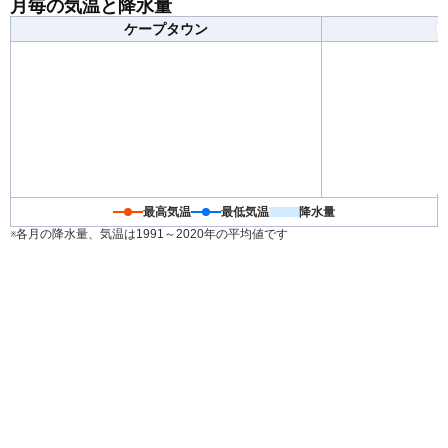
月毎の気温と降水量
調節できる服装がおすすめです。日毎の気温差が大きく
ケープタウン
なるため、日々の天気予報を確認して体調を崩さないよ
うお気をつけください。
最高気温
最低気温
降水量
※各月の降水量、気温は1991～2020年の平均値です