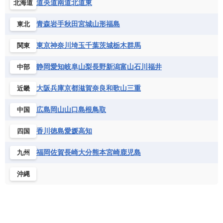
道央
道南
道北
道東
北海道
チェコ
デンマーク
ドイツ
ノルウェー
グレナダ
ケイマン諸島
コスタリカ
ワリス・フテュナ
ガボン
ガンビア
ガーナ共和国
ギニア
ハンガリー
バチカン市国
フィンランド
コロンビア
ジャマイカ
スリナム
青森
岩手
秋田
宮城
山形
福島
東北
ギニアビサウ共和国
ケニア
コモロ連合
フランス
ブルガリア
ベラルーシ
セントクリストファー・ネービス
コンゴ共和国
コンゴ民主共和国
ベルギー
ボスニア・ヘルツェゴビナ
東京
神奈川
埼玉
千葉
茨城
栃木
群馬
関東
セントビンセント及びグレナディーン諸島
コートジボワール
ポルトガル
ポーランド
マルタ
セントルシア
チリ
トリニダード・トバゴ
静岡
愛知
岐阜
山梨
長野
新潟
富山
石川
福井
中部
サントメ・プリンシペ民主共和国
ザンビア共和国
モナコ公国
モルドバ
モンテネグロ
ドミニカ共和国
ドミニカ国
シエラレオネ共和国
ジブチ共和国
ラトビア
リトアニア
リヒテンシュタイン
大阪
兵庫
京都
滋賀
奈良
和歌山
三重
近畿
ニカラグア共和国
ハイチ共和国
バハマ
ジンバブエ
スーダン
セネガル
ルクセンブルク
ルーマニア
ロシア
バルバドス
パナマ
パラグアイ
広島
岡山
山口
島根
鳥取
中国
セントヘレナ諸島
セーシェル
北マケドニア
フランス領ギアナ
ブラジル
プエルトリコ
ソマリア連邦共和国
タンザニア
チャド
香川
徳島
愛媛
高知
四国
ベネズエラ
ベリーズ
ペルー
チュニジア
トーゴ
ナイジェリア連邦共和国
ホンジュラス
ボリビア
マルティニーク
福岡
佐賀
長崎
大分
熊本
宮崎
鹿児島
九州
ナミビア
ニジェール
ブルキナファソ
メキシコ
ブルンジ共和国
ベナン
ボツワナ
沖縄
マダガスカル
マラウイ共和国
マリ
モザンビーク
モロッコ
モーリシャス共和国
モーリタニア
リビア
リベリア共和国
ルワンダ共和国
レソト王国