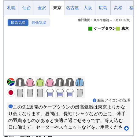
札幌
仙台
金沢
東京
名古屋
大阪
広島
高松
福
集計期間： 8月7日(金) ～ 8月13日(木)
最高気温
最低気温
ケープタウン
東京
服装アイコンの説明
この先1週間のケープタウンの最高気温は東京よりかな
り低くなります。昼間は、長袖Tシャツなどの上に、薄手
の羽織るものがあると快適に過ごせそうです。冷え込む
日に備えて、セーターやスウェットなどをご用意くださ
い。朝晩と昼間では体感が大きく変わります。重ね着で