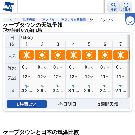
検索
現在地
雨雲レーダー
台風情報
地震情報
警報・注意報
ケープタウン
2週間天気
ラ
トップ
世界天気
アフリカ
南アフリカ共和国
ケープタウンの天気予報
現地時刻 8/7(金) 1時
日
7日(金)
1
2
3
4
5
6
7
時
天気
0
0
0
0
0
0
0
0
降水
ミリ
ミリ
ミリ
ミリ
ミリ
ミリ
ミリ
12
12
12
12
12
11
11
1
気温
℃
℃
℃
℃
℃
℃
℃
4.2
3.8
3.4
3.1
2.8
2.4
2.1
1
風
m
m
m
m
m
m
m
1時間ごと
今日明日
2週間天気
ケープタウンと日本の気温比較