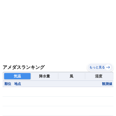
中央アフリカ共和国
南アフリカ共和国
南スーダン
赤道ギニア共和国
アメダスランキング
もっと見る
気温
降水量
風
湿度
順位
地点
観測値