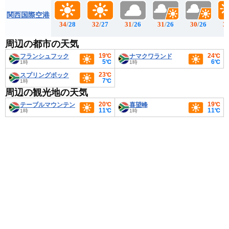
関西国際空港
34
/
28
32
/
27
31
/
26
31
/
26
30
/
26
3
周辺の都市の天気
19℃
24℃
フランシュフック
ナマクワランド
5℃
6℃
1時
1時
23℃
スプリングボック
7℃
1時
周辺の観光地の天気
20℃
19℃
テーブルマウンテン
喜望峰
11℃
11℃
1時
1時