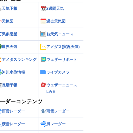
天気予報
2週間天気
天気図
過去天気図
気象衛星
お天気ニュース
世界天気
アメダス(実況天気)
アメダスランキング
ウェザーリポート
河川水位情報
ライブカメラ
長期予報
ウェザーニュース
LiVE
ーダーコンテンツ
雨雲レーダー
雨雪レーダー
積雪レーダー
風レーダー