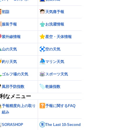
初詣
天気痛予報
服装予報
お洗濯情報
紫外線情報
星空・天体情報
山の天気
空の天気
釣り天気
マリン天気
ゴルフ場の天気
スポーツ天気
風邪予防指数
乾燥指数
利なメニュー
予報精度向上の取り
予報に関するFAQ
組み
SORASHOP
The Last 10-Second