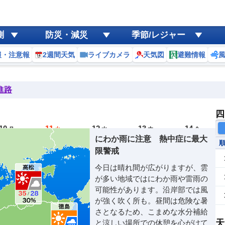
測
防災・減災
季節/レジャー
報・注意報
2週間天気
ライブカメラ
天気図
避難情報
進路
四
10
11
12
13
14
月
火
水
木
金
にわか雨に注意 熱中症に最大
限警戒
今日は晴れ間が広がりますが、雲
が多い地域ではにわか雨や雷雨の
可能性があります。沿岸部では風
が強く吹く所も。昼間は危険な暑
さとなるため、こまめな水分補給
天
と涼しい場所での休憩を心がけて