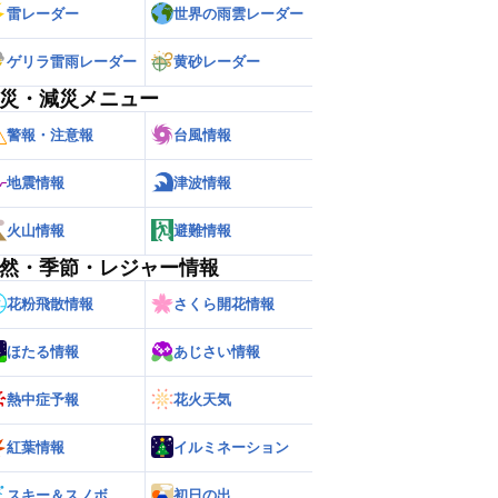
雷レーダー
世界の雨雲レーダー
ゲリラ雷雨レーダー
黄砂レーダー
災・減災メニュー
警報・注意報
台風情報
地震情報
津波情報
火山情報
避難情報
然・季節・レジャー情報
花粉飛散情報
さくら開花情報
ほたる情報
あじさい情報
熱中症予報
花火天気
紅葉情報
イルミネーション
スキー＆スノボ
初日の出