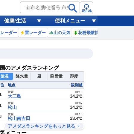
現在地
健康/生活
便利メニュー
風レーダー
雷レーダー
山の天気
花粉飛散情報
世界天気
国のアメダスランキング
気温
降水量
風
降雪量
湿度
順位
地点
観測値
愛媛
10:10
1
大三島
34.2℃
愛媛
10:07
1
松山
34.2℃
愛媛
10:10
3
松山南吉田
33.4℃
アメダスランキングをもっと見る
気メニュー