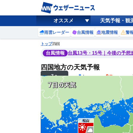
オススメ
天気予報・観
雨雲レーダー
台風情報
地震情報
警
トップ
四国
台風情報
台風13号・15号｜今後の予想
四国地方の天気予報
7
8
9
金
土
日