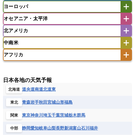
マレーシア
ミャンマー
ヨーロッパ
バングラデシュ
パキスタン
ブータン王国
アフガニスタン
アラブ首長国連邦
イエメン
ラオス人民民主共和国
東ティモール民主共和国
モルディブ
オセアニア・太平洋
イスラエル
イラク
イラン
アイスランド
アイルランド
ウズベキスタン
オマーン
カザフスタン
北アメリカ
アゼルバイジャン
アルバニア
アルメニア
アメリカ領サモア
オーストラリア
キリバス
カタール
キプロス
キルギス
イギリス
イタリア
ウクライナ
中南米
クック諸島
グアム
サイパン
クウェート
サウジアラビア
シリア
アメリカ
アラスカ
カナダ
エストニア
オランダ
オーストリア
サモア独立国
ソロモン諸島
タヒチ
タジキスタン
トルクメニスタン
トルコ
アフリカ
バーミューダ諸島
ギリシャ
クロアチア
コソボ
アメリカ領バージン諸島
アルゼンチン
ツバル
トンガ
ナウル共和国
ニウエ
バーレーン
ヨルダン
レバノン
サンマリノ共和国
ジブラルタル
ジョージア
アンティグア・バーブーダ
ウルグアイ
ニューカレドニア
ニュージーランド
ハワイ
アルジェリア
アンゴラ
ウガンダ
スイス
スウェーデン
スペイン
エクアドル
エルサルバドル
ガイアナ
バヌアツ
パプアニューギニア
パラオ
エジプト
エスワティニ王国
エチオピア
日本各地の天気予報
スロバキア
スロベニア共和国
セルビア
キューバ
グアテマラ
グアドループ
フィジー
マーシャル諸島
ミクロネシア連邦
エリトリア国
カメルーン
カーボベルデ
道央
道南
道北
道東
北海道
チェコ
デンマーク
ドイツ
ノルウェー
グレナダ
ケイマン諸島
コスタリカ
ワリス・フテュナ
ガボン
ガンビア
ガーナ共和国
ギニア
ハンガリー
バチカン市国
フィンランド
コロンビア
ジャマイカ
スリナム
青森
岩手
秋田
宮城
山形
福島
東北
ギニアビサウ共和国
ケニア
コモロ連合
フランス
ブルガリア
ベラルーシ
セントクリストファー・ネービス
コンゴ共和国
コンゴ民主共和国
ベルギー
ボスニア・ヘルツェゴビナ
東京
神奈川
埼玉
千葉
茨城
栃木
群馬
関東
セントビンセント及びグレナディーン諸島
コートジボワール
ポルトガル
ポーランド
マルタ
セントルシア
チリ
トリニダード・トバゴ
静岡
愛知
岐阜
山梨
長野
新潟
富山
石川
福井
中部
サントメ・プリンシペ民主共和国
ザンビア共和国
モナコ公国
モルドバ
モンテネグロ
ドミニカ共和国
ドミニカ国