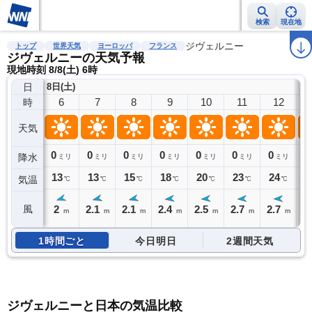
検索
現在地
雨雲レーダー
台風情報
地震情報
警報・注意報
ジヴェルニー
2週間天気
ラ
トップ
世界天気
ヨーロッパ
フランス
ジヴェルニーの天気予報
現地時刻 8/8(土) 6時
日
8日(土)
6
7
8
9
10
11
12
時
天気
0
0
0
0
0
0
0
0
降水
ミリ
ミリ
ミリ
ミリ
ミリ
ミリ
ミリ
13
13
15
18
20
23
24
2
気温
℃
℃
℃
℃
℃
℃
℃
2
2.1
2.1
2.4
2.5
2.7
2.7
2
風
m
m
m
m
m
m
m
1時間ごと
今日明日
2週間天気
ジヴェルニーと日本の気温比較