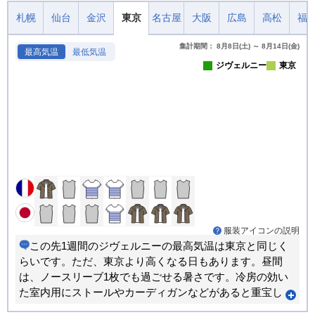
札幌
仙台
金沢
東京
名古屋
大阪
広島
高松
福
集計期間： 8月8日(土) ～ 8月14日(金)
最高気温
最低気温
ジヴェルニー
東京
服装アイコンの説明
この先1週間のジヴェルニーの最高気温は東京と同じく
らいです。ただ、東京より高くなる日もあります。昼間
は、ノースリーブ1枚でも過ごせる暑さです。冷房の効い
た室内用にストールやカーディガンなどがあると重宝し
ます。朝晩と昼間では体感が大きく変わります。重ね着