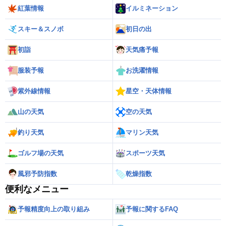
紅葉情報
イルミネーション
スキー＆スノボ
初日の出
初詣
天気痛予報
服装予報
お洗濯情報
紫外線情報
星空・天体情報
山の天気
空の天気
釣り天気
マリン天気
ゴルフ場の天気
スポーツ天気
風邪予防指数
乾燥指数
便利なメニュー
予報精度向上の取り組み
予報に関するFAQ