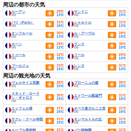
周辺の都市の天気
29℃
31℃
ルーアン
サンドニ
13℃
15℃
6時
6時
31℃
31℃
パリ（Paris）
シャルトル
16℃
13℃
6時
6時
30℃
28℃
オンフルール
ル・アーヴル
13℃
15℃
6時
6時
29℃
30℃
カーン
ランス
12℃
10℃
6時
6時
32℃
29℃
トゥール
リール
16℃
14℃
6時
6時
33℃
31℃
ブールジュ
レンヌ
15℃
14℃
6時
6時
周辺の観光地の天気
30℃
30℃
ヴェルサイユ宮殿
ブローニュの森
15℃
15℃
6時
6時
スタッド・ローラ
30℃
31℃
エトワール凱旋門
ン・ギャロス
15℃
16℃
6時
6時
31℃
31℃
エッフェル塔
オペラ座ガルニエ宮
16℃
16℃
6時
6時
31℃
31℃
サクレ・クール寺院
モンマルトルの丘
15℃
15℃
6時
6時
31℃
31℃
ルーブル美術館
パリ植物園