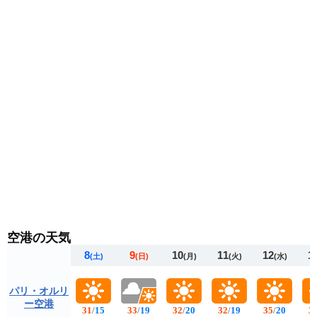
で調節できる服装がおすすめです。
空港の天気
8
9
10
11
12
1
(土)
(日)
(月)
(火)
(水)
パリ・オルリ
ー空港
31
/
15
33
/
19
32
/
20
32
/
19
35
/
20
3