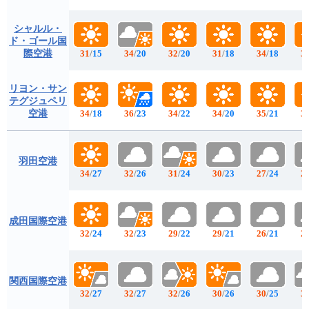
シャルル・
ド・ゴール国
際空港
31
/
15
34
/
20
32
/
20
31
/
18
34
/
18
3
リヨン・サン
テグジュペリ
空港
34
/
18
36
/
23
34
/
22
34
/
20
35
/
21
3
羽田空港
34
/
27
32
/
26
31
/
24
30
/
23
27
/
24
2
成田国際空港
32
/
24
32
/
23
29
/
22
29
/
21
26
/
21
2
関西国際空港
32
/
27
32
/
27
32
/
26
30
/
26
30
/
25
3