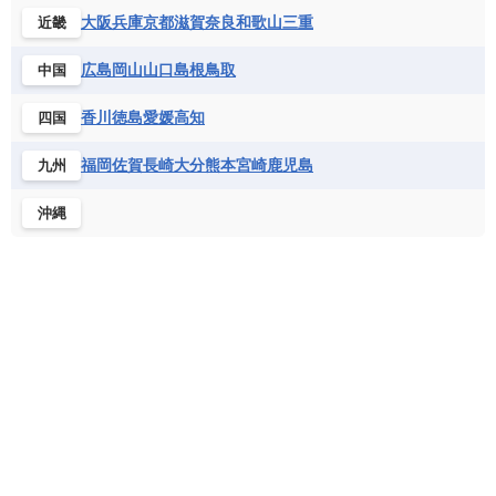
シエラレオネ共和国
ジブチ共和国
ラトビア
リトアニア
リヒテンシュタイン
大阪
兵庫
京都
滋賀
奈良
和歌山
三重
近畿
ニカラグア共和国
ハイチ共和国
バハマ
ジンバブエ
スーダン
セネガル
ルクセンブルク
ルーマニア
ロシア
バルバドス
パナマ
パラグアイ
広島
岡山
山口
島根
鳥取
中国
セントヘレナ諸島
セーシェル
北マケドニア
フランス領ギアナ
ブラジル
プエルトリコ
ソマリア連邦共和国
タンザニア
チャド
香川
徳島
愛媛
高知
四国
ベネズエラ
ベリーズ
ペルー
チュニジア
トーゴ
ナイジェリア連邦共和国
ホンジュラス
ボリビア
マルティニーク
福岡
佐賀
長崎
大分
熊本
宮崎
鹿児島
九州
ナミビア
ニジェール
ブルキナファソ
メキシコ
ブルンジ共和国
ベナン
ボツワナ
沖縄
マダガスカル
マラウイ共和国
マリ
モザンビーク
モロッコ
モーリシャス共和国
モーリタニア
リビア
リベリア共和国
ルワンダ共和国
レソト王国
中央アフリカ共和国
南アフリカ共和国
南スーダン
赤道ギニア共和国