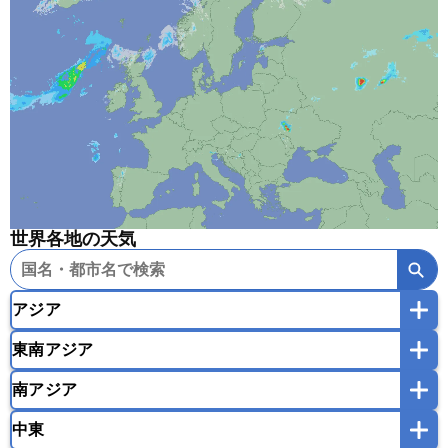
世界各地の天気
アジア
東南アジア
韓国
中国
台湾
香港
マカオ
南アジア
モンゴル
北朝鮮
インドネシア
カンボジア
シンガポール
中東
タイ
フィリピン
ブルネイ
ベトナム
インド
スリランカ
ネパール