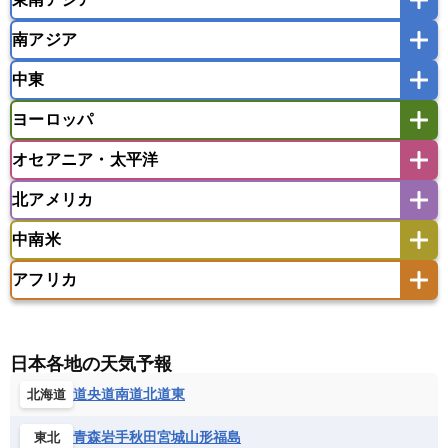
韓国
中国
台湾
香港
マカオ
南アジア
モンゴル
北朝鮮
インドネシア
カンボジア
シンガポール
中東
タイ
フィリピン
ブルネイ
ベトナム
インド
スリランカ
ネパール
マレーシア
ミャンマー
ヨーロッパ
バングラデシュ
パキスタン
ブータン王国
アフガニスタン
アラブ首長国連邦
イエメン
ラオス人民民主共和国
東ティモール民主共和国
モルディブ
オセアニア・太平洋
イスラエル
イラク
イラン
アイスランド
アイルランド
ウズベキスタン
オマーン
カザフスタン
北アメリカ
アゼルバイジャン
アルバニア
アルメニア
アメリカ領サモア
オーストラリア
キリバス
カタール
キプロス
キルギス
イギリス
イタリア
ウクライナ
中南米
クック諸島
グアム
サイパン
クウェート
サウジアラビア
シリア
アメリカ
アラスカ
カナダ
エストニア
オランダ
オーストリア
サモア独立国
ソロモン諸島
タヒチ
タジキスタン
トルクメニスタン
トルコ
アフリカ
バーミューダ諸島
ギリシャ
クロアチア
コソボ
アメリカ領バージン諸島
アルゼンチン
ツバル
トンガ
ナウル共和国
ニウエ
バーレーン
ヨルダン
レバノン
サンマリノ共和国
ジブラルタル
ジョージア
アンティグア・バーブーダ
ウルグアイ
ニューカレドニア
ニュージーランド
ハワイ
アルジェリア
アンゴラ
ウガンダ
スイス
スウェーデン
スペイン
エクアドル
エルサルバドル
ガイアナ
バヌアツ
パプアニューギニア
パラオ
エジプト
エスワティニ王国
エチオピア
日本各地の天気予報
スロバキア
スロベニア共和国
セルビア
キューバ
グアテマラ
グアドループ
フィジー
マーシャル諸島
ミクロネシア連邦
エリトリア国
カメルーン
カーボベルデ
道央
道南
道北
道東
北海道
チェコ
デンマーク
ドイツ
ノルウェー
グレナダ
ケイマン諸島
コスタリカ
ワリス・フテュナ
ガボン
ガンビア
ガーナ共和国
ギニア
ハンガリー
バチカン市国
フィンランド
コロンビア
ジャマイカ
スリナム
青森
岩手
秋田
宮城
山形
福島
東北
ギニアビサウ共和国
ケニア
コモロ連合