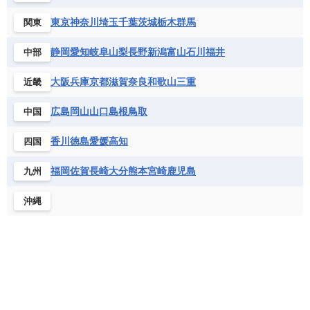
フランス
ブルガリア
ベラルーシ
セントクリストファー・ネービス
コンゴ共和国
コンゴ民主共和国
ベルギー
ボスニア・ヘルツェゴビナ
東京
神奈川
埼玉
千葉
茨城
栃木
群馬
関東
セントビンセント及びグレナディーン諸島
コートジボワール
ポルトガル
ポーランド
マルタ
セントルシア
チリ
トリニダード・トバゴ
静岡
愛知
岐阜
山梨
長野
新潟
富山
石川
福井
中部
サントメ・プリンシペ民主共和国
ザンビア共和国
モナコ公国
モルドバ
モンテネグロ
ドミニカ共和国
ドミニカ国
シエラレオネ共和国
ジブチ共和国
ラトビア
リトアニア
リヒテンシュタイン
大阪
兵庫
京都
滋賀
奈良
和歌山
三重
近畿
ニカラグア共和国
ハイチ共和国
バハマ
ジンバブエ
スーダン
セネガル
ルクセンブルク
ルーマニア
ロシア
バルバドス
パナマ
パラグアイ
広島
岡山
山口
島根
鳥取
中国
セントヘレナ諸島
セーシェル
北マケドニア
フランス領ギアナ
ブラジル
プエルトリコ
ソマリア連邦共和国
タンザニア
チャド
香川
徳島
愛媛
高知
四国
ベネズエラ
ベリーズ
ペルー
チュニジア
トーゴ
ナイジェリア連邦共和国
ホンジュラス
ボリビア
マルティニーク
福岡
佐賀
長崎
大分
熊本
宮崎
鹿児島
九州
ナミビア
ニジェール
ブルキナファソ
メキシコ
ブルンジ共和国
ベナン
ボツワナ
沖縄
マダガスカル
マラウイ共和国
マリ
モザンビーク
モロッコ
モーリシャス共和国
モーリタニア
リビア
リベリア共和国
ルワンダ共和国
レソト王国
中央アフリカ共和国
南アフリカ共和国
南スーダン
赤道ギニア共和国