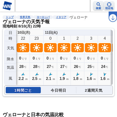
検索
現在地
雨雲レーダー
台風情報
地震情報
警報・注意報
ヴェローナ
2週間天気
ラ
トップ
世界天気
ヨーロッパ
イタリア
ヴェローナの天気予報
現地時刻 8/10(月) 22時
日
10日(月)
11日(火)
22
23
0
1
2
3
4
時
天気
0
0
0
0
0
0
0
0
降水
ミリ
ミリ
ミリ
ミリ
ミリ
ミリ
ミリ
28
28
27
27
26
25
24
2
気温
℃
℃
℃
℃
℃
℃
℃
2.2
2.5
2.1
1.9
1.8
1.6
1.6
1
風
m
m
m
m
m
m
m
1時間ごと
今日明日
2週間天気
ヴェローナと日本の気温比較