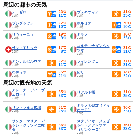
周辺の都市の天気
23℃
31℃
テーゼロ
ヴェネツィア
11℃
25℃
22時
22時
22℃
20℃
プレダッツォ
ボルミオ
10℃
10℃
22時
22時
19℃
36℃
リヴィーニョ
ミラノ
9℃
23℃
22時
22時
コルティナダンペッ
17℃
21℃
サン・モリッツ
ツオ
8℃
11℃
22時
22時
22℃
37℃
アンテルセルヴァ
フィレンツェ
11℃
21℃
22時
22時
35℃
34℃
ウディネ
ピサ
21℃
22℃
22時
22時
周辺の観光地の天気
アレーナ・ディ・ヴ
35℃
31℃
リアルト橋
ェローナ
23℃
25℃
22時
22時
ミラノ大聖堂（ドゥ
31℃
36℃
サン・マルコ広場
オーモ）
25℃
23℃
22時
22時
サンタ・マリア・デ
スタディオ・ジュゼ
36℃
36℃
ッレ・グラツィエ教
ッペ・メアッツァ
23℃
23℃
会
（サンシーロ）
22時
22時