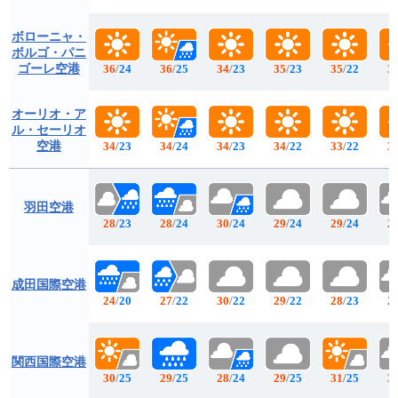
ボローニャ・
ボルゴ・パニ
ゴーレ空港
36
/
24
36
/
25
34
/
23
35
/
23
35
/
22
3
オーリオ・ア
ル・セーリオ
空港
34
/
23
34
/
24
34
/
23
34
/
22
33
/
22
3
羽田空港
28
/
23
28
/
24
30
/
24
29
/
24
29
/
24
2
成田国際空港
24
/
20
27
/
22
30
/
22
29
/
22
28
/
23
2
関西国際空港
30
/
25
29
/
25
28
/
24
29
/
25
31
/
25
3