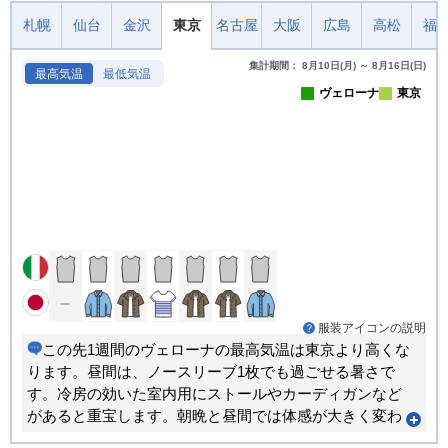
札幌
仙台
金沢
東京
名古屋
大阪
広島
高松
福
集計期間： 8月10日(月) ～ 8月16日(日)
最高気温
最低気温
ヴェローナ
東京
服装アイコンの説明
この先1週間のヴェローナの最高気温は東京より高くな
ります。昼間は、ノースリーブ1枚でも過ごせる暑さで
す。冷房の効いた室内用にストールやカーディガンなど
があると重宝します。朝晩と昼間では体感が大きく変わ
ります。重ね着で調節できる服装がおすすめです。