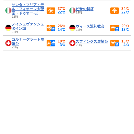
サンタ・マリア・デ
37℃
34℃
ル・フィオーレ大聖
ピサの斜塔
22℃
22℃
22時
堂（ドゥオーモ）
22時
ノイシュヴァンシュ
26℃
29℃
ヴィース巡礼教会
タイン城
14℃
18℃
22時
22時
ゴルナーグラート展
10℃
13℃
スフィンクス展望台
望台
3℃
4℃
22時
22時