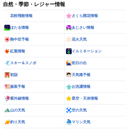
自然・季節・レジャー情報
花粉飛散情報
さくら開花情報
ほたる情報
あじさい情報
熱中症予報
花火天気
紅葉情報
イルミネーション
スキー＆スノボ
初日の出
初詣
天気痛予報
服装予報
お洗濯情報
紫外線情報
星空・天体情報
山の天気
空の天気
釣り天気
マリン天気