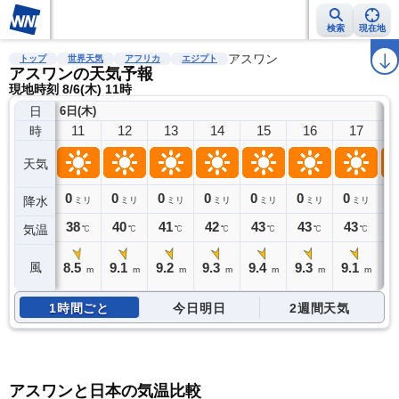
検索
現在地
雨雲レーダー
台風情報
地震情報
アスワン
警報・注意報
2週間天気
ラ
トップ
世界天気
アフリカ
エジプト
アスワンの天気予報
現地時刻 8/6(木) 11時
日
6日(木)
11
12
13
14
15
16
17
時
天気
0
0
0
0
0
0
0
0
降水
ミリ
ミリ
ミリ
ミリ
ミリ
ミリ
ミリ
38
40
41
42
43
43
43
4
気温
℃
℃
℃
℃
℃
℃
℃
8.5
9.1
9.2
9.3
9.4
9.3
9.1
風
m
m
m
m
m
m
m
1時間ごと
今日明日
2週間天気
アスワンと日本の気温比較