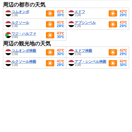
周辺の都市の天気
42℃
42℃
コムオンボ
エドフ
30℃
29℃
11時
11時
41℃
43℃
ルクソール
アブシンベル
28℃
29℃
11時
11時
43℃
ワジ・ハルファ
30℃
10時
周辺の観光地の天気
42℃
42℃
コムオンボ神殿
エドフ神殿
30℃
29℃
11時
11時
41℃
42℃
ルクソール神殿
アブ・シンベル神殿
28℃
30℃
11時
11時