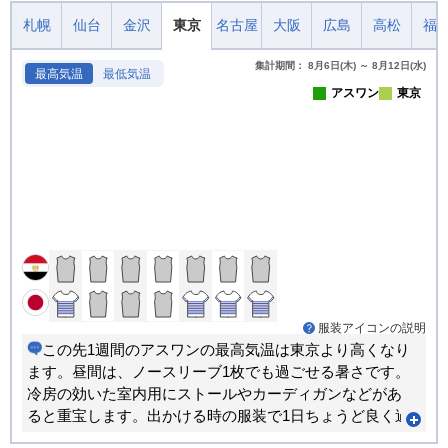
札幌
仙台
金沢
東京
名古屋
大阪
広島
高松
福
集計期間： 8月6日(木) ～ 8月12日(水)
最高気温
最低気温
アスワン
東京
服装アイコンの説明
この先1週間のアスワンの最高気温は東京より高くなり
ます。昼間は、ノースリーブ1枚でも過ごせる暑さです。
冷房の効いた室内用にストールやカーディガンなどがあ
ると重宝します。出かける時の服装で1日ちょうど良く過
ごせる日が多くなります。