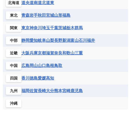
エリトリア国
カメルーン
カーボベルデ
道央
道南
道北
道東
北海道
チェコ
デンマーク
ドイツ
ノルウェー
グレナダ
ケイマン諸島
コスタリカ
ワリス・フテュナ
ガボン
ガンビア
ガーナ共和国
ギニア
ハンガリー
バチカン市国
フィンランド
コロンビア
ジャマイカ
スリナム
青森
岩手
秋田
宮城
山形
福島
東北
ギニアビサウ共和国
ケニア
コモロ連合
フランス
ブルガリア
ベラルーシ
セントクリストファー・ネービス
コンゴ共和国
コンゴ民主共和国
ベルギー
ボスニア・ヘルツェゴビナ
東京
神奈川
埼玉
千葉
茨城
栃木
群馬
関東
セントビンセント及びグレナディーン諸島
コートジボワール
ポルトガル
ポーランド
マルタ
セントルシア
チリ
トリニダード・トバゴ
静岡
愛知
岐阜
山梨
長野
新潟
富山
石川
福井
中部
サントメ・プリンシペ民主共和国
ザンビア共和国
モナコ公国
モルドバ
モンテネグロ
ドミニカ共和国
ドミニカ国
シエラレオネ共和国
ジブチ共和国
ラトビア
リトアニア
リヒテンシュタイン
大阪
兵庫
京都
滋賀
奈良
和歌山
三重
近畿
ニカラグア共和国
ハイチ共和国
バハマ
ジンバブエ
スーダン
セネガル
ルクセンブルク
ルーマニア
ロシア
バルバドス
パナマ
パラグアイ
広島
岡山
山口
島根
鳥取
中国
セントヘレナ諸島
セーシェル
北マケドニア
フランス領ギアナ
ブラジル
プエルトリコ
ソマリア連邦共和国
タンザニア
チャド
香川
徳島
愛媛
高知
四国
ベネズエラ
ベリーズ
ペルー
チュニジア
トーゴ
ナイジェリア連邦共和国
ホンジュラス
ボリビア
マルティニーク
福岡
佐賀
長崎
大分
熊本
宮崎
鹿児島
九州
ナミビア
ニジェール
ブルキナファソ
メキシコ
ブルンジ共和国
ベナン
ボツワナ
沖縄
マダガスカル
マラウイ共和国
マリ
モザンビーク
モロッコ
モーリシャス共和国
モーリタニア
リビア
リベリア共和国