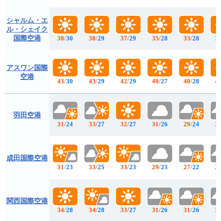
シャルム・エ
ル・シェイク
国際空港
38
/
30
38
/
29
37
/
29
35
/
28
33
/
28
3
アスワン国際
空港
43
/
30
43
/
29
42
/
29
40
/
27
40
/
28
4
羽田空港
31
/
24
33
/
27
32
/
27
31
/
26
29
/
24
2
成田国際空港
31
/
23
33
/
25
33
/
23
29
/
23
27
/
22
2
関西国際空港
34
/
28
34
/
28
33
/
27
31
/
26
31
/
26
3