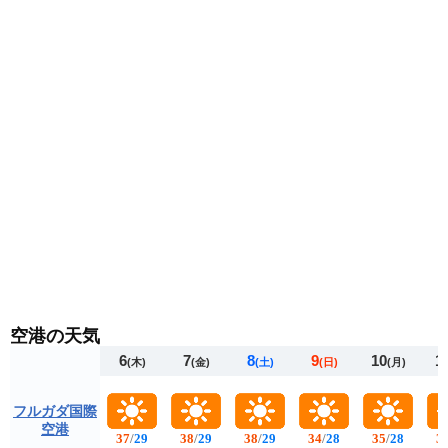
空港の天気
6
7
8
9
10
1
(木)
(金)
(土)
(日)
(月)
フルガダ国際
空港
37
/
29
38
/
29
38
/
29
34
/
28
35
/
28
3