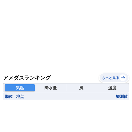
ルワンダ共和国
レソト王国
中央アフリカ共和国
南アフリカ共和国
南スーダン
赤道ギニア共和国
アメダスランキング
もっと見る
気温
降水量
風
湿度
順位
地点
観測値