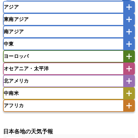
アジア
東南アジア
韓国
中国
台湾
香港
マカオ
南アジア
モンゴル
北朝鮮
インドネシア
カンボジア
シンガポール
中東
タイ
フィリピン
ブルネイ
ベトナム
インド
スリランカ
ネパール
マレーシア
ミャンマー
ヨーロッパ
バングラデシュ
パキスタン
ブータン王国
アフガニスタン
アラブ首長国連邦
イエメン
ラオス人民民主共和国
東ティモール民主共和国
モルディブ
オセアニア・太平洋
イスラエル
イラク
イラン
アイスランド
アイルランド
ウズベキスタン
オマーン
カザフスタン
北アメリカ
アゼルバイジャン
アルバニア
アルメニア
アメリカ領サモア
オーストラリア
キリバス
カタール
キプロス
キルギス
イギリス
イタリア
ウクライナ
中南米
クック諸島
グアム
サイパン
クウェート
サウジアラビア
シリア
アメリカ
アラスカ
カナダ
エストニア
オランダ
オーストリア
サモア独立国
ソロモン諸島
タヒチ
タジキスタン
トルクメニスタン
トルコ
アフリカ
バーミューダ諸島
ギリシャ
クロアチア
コソボ
アメリカ領バージン諸島
アルゼンチン
ツバル
トンガ
ナウル共和国
ニウエ
バーレーン
ヨルダン
レバノン
サンマリノ共和国
ジブラルタル
ジョージア
アンティグア・バーブーダ
ウルグアイ
ニューカレドニア
ニュージーランド
ハワイ
アルジェリア
アンゴラ
ウガンダ
スイス
スウェーデン
スペイン
エクアドル
エルサルバドル
ガイアナ
バヌアツ
パプアニューギニア
パラオ
エジプト
エスワティニ王国
エチオピア
日本各地の天気予報
スロバキア
スロベニア共和国
セルビア
キューバ
グアテマラ
グアドループ
フィジー
マーシャル諸島
ミクロネシア連邦