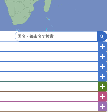
マカオ
モンゴル
北朝鮮
ガポール
タイ
フィリピン
ブルネイ
ー
ラオス人民民主共和国
東ティモール民主共和国
バングラデシュ
パキスタン
ブータン王国
イエメン
イスラエル
イラク
イラン
フスタン
カタール
キプロス
キルギス
ゼルバイジャン
アルバニア
アルメニア
リア
タジキスタン
トルクメニスタン
トルコ
エストニア
オランダ
オーストリア
キリバス
クック諸島
グアム
サイパン