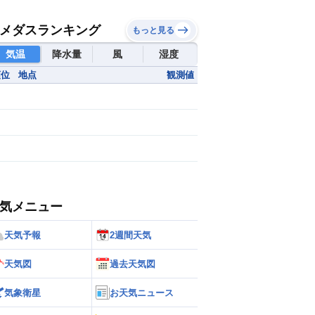
メダスランキング
もっと見る
気温
降水量
風
湿度
順位
地点
観測値
気メニュー
天気予報
2週間天気
天気図
過去天気図
気象衛星
お天気ニュース