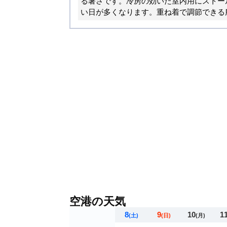
る暑さです。冷房の効いた室内用にストー
い日が多くなります。重ね着で調節できる
空港の天気
8
9
10
1
(土)
(日)
(月)