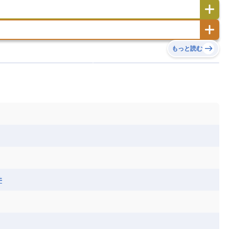
サンマリノ共和国
ジブラルタル
ジョージア
ヒチ
ツバル
トンガ
ナウル共和国
ニウエ
バーミューダ諸島
スロバキア
スロベニア共和国
セルビア
ド
ハワイ
バヌアツ
パプアニューギニア
ノルウェー
ハンガリー
バチカン市国
チン
アンティグア・バーブーダ
ウルグアイ
島
ミクロネシア連邦
ワリス・フテュナ
リア
ベラルーシ
ベルギー
もっと読む
イアナ
キューバ
グアテマラ
グアドループ
ダ
エジプト
エスワティニ王国
エチオピア
ガル
ポーランド
マルタ
モナコ公国
リカ
コロンビア
ジャマイカ
スリナム
ボベルデ
ガボン
ガンビア
ガーナ共和国
ア
リトアニア
リヒテンシュタイン
セントビンセント及びグレナディーン諸島
セントルシア
ニア
コモロ連合
コンゴ共和国
シア
北マケドニア
ミニカ共和国
ドミニカ国
ニカラグア共和国
ル
サントメ・プリンシペ民主共和国
ザンビア共和国
ス
パナマ
パラグアイ
フランス領ギアナ
ジンバブエ
スーダン
セネガル
エラ
ベリーズ
ペルー
ホンジュラス
ソマリア連邦共和国
タンザニア
チャド
シコ
ア連邦共和国
ナミビア
ニジェール
ベナン
ボツワナ
マダガスカル
ーク
モロッコ
モーリシャス共和国
井
共和国
ルワンダ共和国
レソト王国
和国
南スーダン
赤道ギニア共和国