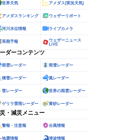
世界天気
アメダス(実況天気)
アメダスランキング
ウェザーリポート
河川水位情報
ライブカメラ
ウェザーニュース
長期予報
LiVE
ーダーコンテンツ
雨雲レーダー
雨雪レーダー
積雪レーダー
風レーダー
雷レーダー
世界の雨雲レーダー
ゲリラ雷雨レーダー
黄砂レーダー
災・減災メニュー
警報・注意報
台風情報
地震情報
津波情報