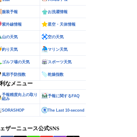
服装予報
お洗濯情報
紫外線情報
星空・天体情報
山の天気
空の天気
釣り天気
マリン天気
ゴルフ場の天気
スポーツ天気
風邪予防指数
乾燥指数
利なメニュー
予報精度向上の取り
予報に関するFAQ
組み
SORASHOP
The Last 10-second
ェザーニュース公式SNS