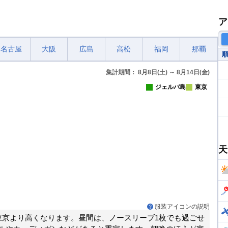
ア
名古屋
大阪
広島
高松
福岡
那覇
集計期間： 8月8日(土) ～ 8月14日(金)
ジェルバ島
東京
天
服装アイコンの説明
東京より高くなります。昼間は、ノースリーブ1枚でも過ごせ