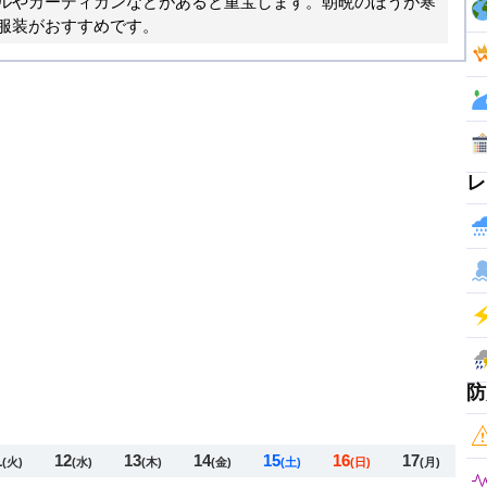
ルやカーディガンなどがあると重宝します。朝晩のほうが寒
服装がおすすめです。
レ
防
1
12
13
14
15
16
17
(火)
(水)
(木)
(金)
(土)
(日)
(月)