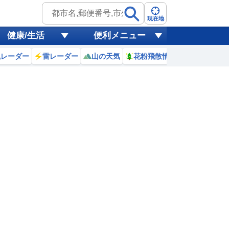
現在地
健康/生活
便利メニュー
風レーダー
雷レーダー
山の天気
花粉飛散情報
世界天気
日)
1
2
3
4
5
6
7
8
0
0
0
0
0
0
0
0
ミリ
ミリ
ミリ
ミリ
ミリ
ミリ
ミリ
ミリ
ミリ
27
26
26
26
26
27
29
31
℃
℃
℃
℃
℃
℃
℃
℃
℃
6
0.9
0.9
0.8
0.8
1.2
1.4
1.6
1.8
m
m
m
m
m
m
m
m
m