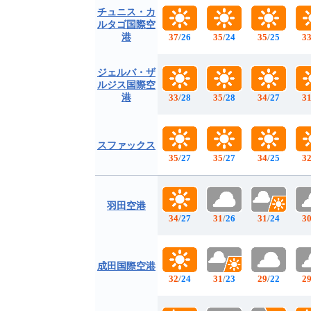
チュニス・カ
ルタゴ国際空
港
37
/
26
35
/
24
35
/
25
3
ジェルバ・ザ
ルジス国際空
港
33
/
28
35
/
28
34
/
27
3
スファックス
35
/
27
35
/
27
34
/
25
3
羽田空港
34
/
27
31
/
26
31
/
24
3
成田国際空港
32
/
24
31
/
23
29
/
22
2