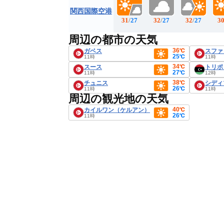
関西国際空港
31
/
27
32
/
27
32
/
27
3
周辺の都市の天気
36℃
ガベス
スファ
25℃
11時
11時
34℃
スース
トリポ
27℃
11時
12時
38℃
チュニス
シディ
26℃
11時
11時
周辺の観光地の天気
40℃
カイルワン（ケルアン）
26℃
11時