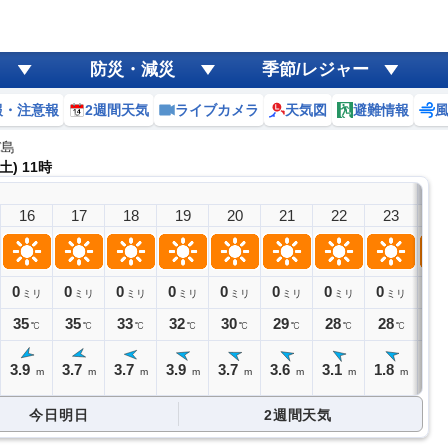
防災・減災
季節/レジャー
報・注意報
2週間天気
ライブカメラ
天気図
避難情報
バ島
土) 11時
9日(
16
17
18
19
20
21
22
23
0
0
0
0
0
0
0
0
0
0
ミリ
ミリ
ミリ
ミリ
ミリ
ミリ
ミリ
ミリ
35
35
33
32
30
29
28
28
27
℃
℃
℃
℃
℃
℃
℃
℃
3.9
3.7
3.7
3.9
3.7
3.6
3.1
1.8
0.
m
m
m
m
m
m
m
m
今日明日
2週間天気