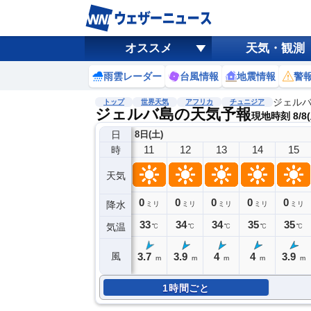
オススメ
天気・観測
雨雲レーダー
台風情報
地震情報
警
ジェル
トップ
世界天気
アフリカ
チュニジア
ジェルバ島の天気予報
現地時刻 8/8(
日
8日(土)
11
12
13
14
15
時
天気
0
0
0
0
0
降水
ミリ
ミリ
ミリ
ミリ
ミリ
33
34
34
35
35
気温
℃
℃
℃
℃
℃
3.7
3.9
4
4
3.9
風
m
m
m
m
m
1時間ごと