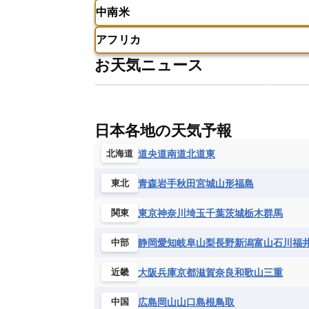
ギリシャ
クロアチア
コソボ
中南米
サモア独立国
ソロモン諸島
タ
アメリカ
アラスカ
カナダ
スイス
スウェーデン
スペイン
ニューカレドニア
ニュージーラン
アフリカ
チェコ
デンマーク
ドイツ
アメリカ領バージン諸島
アルゼン
パラオ
フィジー
マーシャル諸
お天気ニュース
フィンランド
フランス
ブルガ
エクアドル
エルサルバドル
ガ
アルジェリア
アンゴラ
ウガン
ボスニア・ヘルツェゴビナ
ポルト
グレナダ
ケイマン諸島
コスタ
エリトリア国
カメルーン
カー
モルドバ
モンテネグロ
ラトビ
セントクリストファー・ネービス
ギニア
ギニアビサウ共和国
ケ
ルクセンブルク
ルーマニア
ロ
チリ
トリニダード・トバゴ
ド
日本各地の天気予報
コンゴ民主共和国
コートジボワー
ハイチ共和国
バハマ
バルバド
シエラレオネ共和国
ジブチ共和国
道央
道南
道北
道東
北海道
ブラジル
プエルトリコ
ベネズ
セントヘレナ諸島
セーシェル
青森
岩手
秋田
宮城
山形
福島
東北
ボリビア
マルティニーク
メキ
チュニジア
トーゴ
ナイジェリ
ブルキナファソ
ブルンジ共和国
東京
神奈川
埼玉
千葉
茨城
栃木
群馬
関東
マラウイ共和国
マリ
モザンビ
静岡
愛知
岐阜
山梨
長野
新潟
富山
石川
福
中部
モーリタニア
リビア
リベリア
中央アフリカ共和国
南アフリカ共
大阪
兵庫
京都
滋賀
奈良
和歌山
三重
近畿
広島
岡山
山口
島根
鳥取
中国