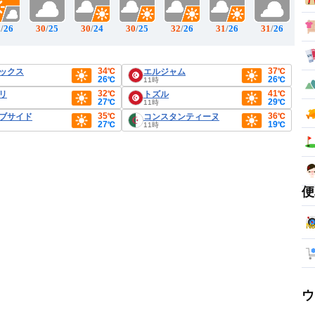
0
/
26
30
/
25
30
/
24
30
/
25
32
/
26
31
/
26
31
/
26
34℃
37℃
ックス
エルジャム
26℃
26℃
11時
32℃
41℃
リ
トズル
27℃
29℃
11時
35℃
36℃
ブサイド
コンスタンティーヌ
27℃
19℃
11時
便
ウ