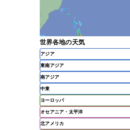
世界各地の天気
アジア
東南アジア
韓国
中国
台湾
香港
南アジア
インドネシア
カンボジア
シン
中東
ベトナム
マレーシア
ミャンマ
インド
スリランカ
ネパール
ヨーロッパ
モルディブ
アフガニスタン
アラブ首長国連邦
オセアニア・太平洋
ウズベキスタン
オマーン
カザ
アイスランド
アイルランド
ア
クウェート
サウジアラビア
シ
北アメリカ
イギリス
イタリア
ウクライナ
アメリカ領サモア
オーストラリア
バーレーン
ヨルダン
レバノン