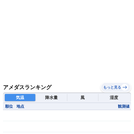
モーリタニア
リビア
リベリア共和国
ルワンダ共和国
レソト王国
中央アフリカ共和国
南アフリカ共和国
南スーダン
赤道ギニア共和国
アメダスランキング
もっと見る
気温
降水量
風
湿度
順位
地点
観測値