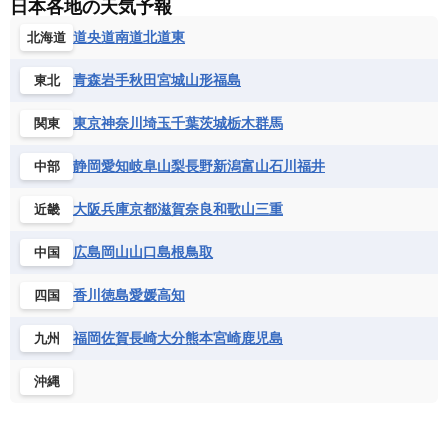
エジプト
エスワティニ王国
エチオピア
日本各地の天気予報
スロバキア
スロベニア共和国
セルビア
キューバ
グアテマラ
グアドループ
フィジー
マーシャル諸島
ミクロネシア連邦
エリトリア国
カメルーン
カーボベルデ
道央
道南
道北
道東
北海道
チェコ
デンマーク
ドイツ
ノルウェー
グレナダ
ケイマン諸島
コスタリカ
ワリス・フテュナ
ガボン
ガンビア
ガーナ共和国
ギニア
ハンガリー
バチカン市国
フィンランド
コロンビア
ジャマイカ
スリナム
青森
岩手
秋田
宮城
山形
福島
東北
ギニアビサウ共和国
ケニア
コモロ連合
フランス
ブルガリア
ベラルーシ
セントクリストファー・ネービス
コンゴ共和国
コンゴ民主共和国
ベルギー
ボスニア・ヘルツェゴビナ
東京
神奈川
埼玉
千葉
茨城
栃木
群馬
関東
セントビンセント及びグレナディーン諸島
コートジボワール
ポルトガル
ポーランド
マルタ
セントルシア
チリ
トリニダード・トバゴ
静岡
愛知
岐阜
山梨
長野
新潟
富山
石川
福井
中部
サントメ・プリンシペ民主共和国
ザンビア共和国
モナコ公国
モルドバ
モンテネグロ
ドミニカ共和国
ドミニカ国
シエラレオネ共和国
ジブチ共和国
ラトビア
リトアニア
リヒテンシュタイン
大阪
兵庫
京都
滋賀
奈良
和歌山
三重
近畿
ニカラグア共和国
ハイチ共和国
バハマ
ジンバブエ
スーダン
セネガル
ルクセンブルク
ルーマニア
ロシア
バルバドス
パナマ
パラグアイ
広島
岡山
山口
島根
鳥取
中国
セントヘレナ諸島
セーシェル
北マケドニア
フランス領ギアナ
ブラジル
プエルトリコ
ソマリア連邦共和国
タンザニア
チャド
香川
徳島
愛媛
高知
四国
ベネズエラ
ベリーズ
ペルー
チュニジア
トーゴ
ナイジェリア連邦共和国
ホンジュラス
ボリビア
マルティニーク
福岡
佐賀
長崎
大分
熊本
宮崎
鹿児島
九州
ナミビア
ニジェール
ブルキナファソ
メキシコ
ブルンジ共和国
ベナン
ボツワナ
沖縄
マダガスカル
マラウイ共和国
マリ
モザンビーク
モロッコ
モーリシャス共和国