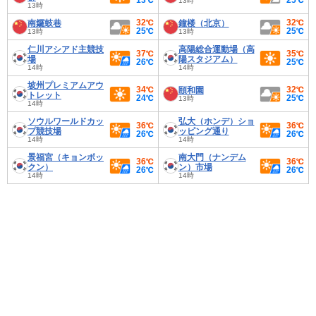
13℃
25℃
13時
13時
32℃
32℃
南鑼鼓巷
鐘楼（北京）
25℃
25℃
13時
13時
仁川アシアド主競技
高陽総合運動場（高
37℃
35℃
場
陽スタジアム）
26℃
25℃
14時
14時
坡州プレミアムアウ
34℃
32℃
頤和園
トレット
24℃
25℃
13時
14時
ソウルワールドカッ
弘大（ホンデ）ショ
36℃
36℃
プ競技場
ッピング通り
26℃
26℃
14時
14時
景福宮（キョンボッ
南大門（ナンデム
36℃
36℃
クン）
ン）市場
26℃
26℃
14時
14時