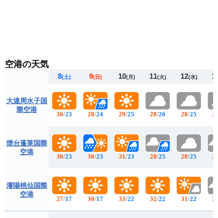
空港の天気
8
9
10
11
12
1
(土)
(日)
(月)
(火)
(水)
大連周水子国
際空港
30
/
23
28
/
24
29
/
25
28
/
26
28
/
25
2
煙台蓬莱国際
空港
30
/
23
30
/
23
31
/
23
28
/
25
28
/
25
2
瀋陽桃仙国際
空港
27
/
17
30
/
17
33
/
22
32
/
22
31
/
22
2