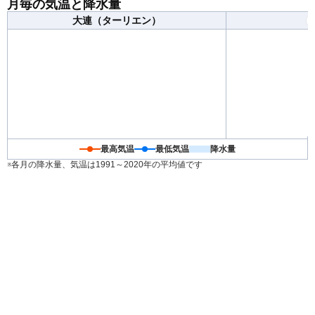
月毎の気温と降水量
かける時の服装で1日ちょうど良く過ごせる日が多くなり
大連（ターリエン）
ます。
最高気温
最低気温
降水量
※各月の降水量、気温は1991～2020年の平均値です