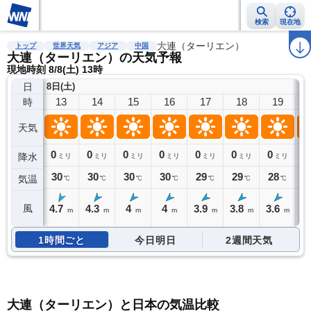
検索
現在地
雨雲レーダー
台風情報
地震情報
大連（ターリエン）
警報・注意報
2週間天気
ラ
トップ
世界天気
アジア
中国
大連（ターリエン）の天気予報
現地時刻 8/8(土) 13時
日
8日(土)
13
14
15
16
17
18
19
時
天気
0
0
0
0
0
0
0
0
降水
ミリ
ミリ
ミリ
ミリ
ミリ
ミリ
ミリ
30
30
30
30
29
29
28
2
気温
℃
℃
℃
℃
℃
℃
℃
4.7
4.3
4
4
3.9
3.8
3.6
3
風
m
m
m
m
m
m
m
1時間ごと
今日明日
2週間天気
大連（ターリエン）と日本の気温比較