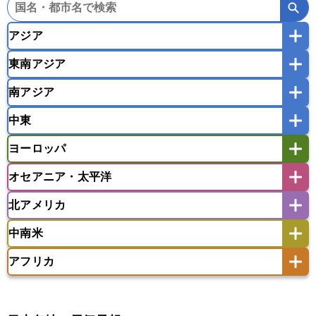
アジア
東南アジア
韓国
中国
台湾
香港
マカオ
南アジア
モンゴル
北朝鮮
インドネシア
カンボジア
シンガポール
中東
タイ
フィリピン
ブルネイ
ベトナム
インド
スリランカ
ネパール
マレーシア
ミャンマー
ヨーロッパ
バングラデシュ
パキスタン
ブータン王国
アフガニスタン
アラブ首長国連邦
イエメン
ラオス人民民主共和国
東ティモール民主共和国
モルディブ
オセアニア・太平洋
イスラエル
イラク
イラン
アイスランド
アイルランド
ウズベキスタン
オマーン
カザフスタン
北アメリカ
アゼルバイジャン
アルバニア
アルメニア
アメリカ領サモア
オーストラリア
キリバス
カタール
キプロス
キルギス
イギリス
イタリア
ウクライナ
中南米
クック諸島
グアム
サイパン
クウェート
サウジアラビア
シリア
アメリカ
アラスカ
カナダ
エストニア
オランダ
オーストリア
サモア独立国
ソロモン諸島
タヒチ
タジキスタン
トルクメニスタン
トルコ
アフリカ
バーミューダ諸島
ギリシャ
クロアチア
コソボ
アメリカ領バージン諸島
アルゼンチン
ツバル
トンガ
ナウル共和国
ニウエ
バーレーン
ヨルダン
レバノン
サンマリノ共和国
ジブラルタル
ジョージア
アンティグア・バーブーダ
ウルグアイ
ニューカレドニア
ニュージーランド
ハワイ
アルジェリア
アンゴラ
ウガンダ
スイス
スウェーデン
スペイン
エクアドル
エルサルバドル
ガイアナ
バヌアツ
パプアニューギニア
パラオ