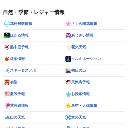
自然・季節・レジャー情報
花粉飛散情報
さくら開花情報
ほたる情報
あじさい情報
熱中症予報
花火天気
紅葉情報
イルミネーション
スキー＆スノボ
初日の出
初詣
天気痛予報
服装予報
お洗濯情報
紫外線情報
星空・天体情報
山の天気
空の天気