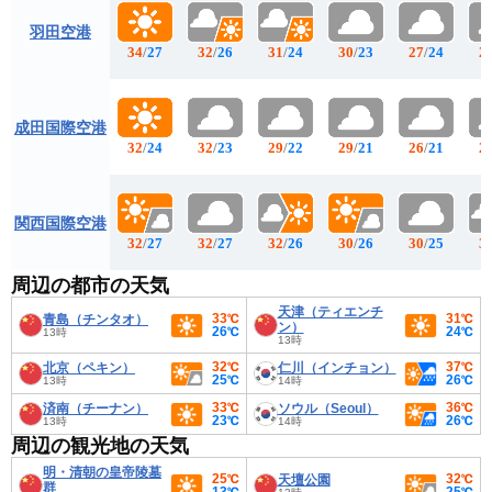
羽田空港
34
/
27
32
/
26
31
/
24
30
/
23
27
/
24
2
成田国際空港
32
/
24
32
/
23
29
/
22
29
/
21
26
/
21
2
関西国際空港
32
/
27
32
/
27
32
/
26
30
/
26
30
/
25
3
周辺の都市の天気
天津（ティエンチ
33℃
31℃
青島（チンタオ）
ン）
26℃
24℃
13時
13時
32℃
37℃
北京（ペキン）
仁川（インチョン）
25℃
26℃
13時
14時
33℃
36℃
済南（チーナン）
ソウル（Seoul）
23℃
26℃
13時
14時
周辺の観光地の天気
明・清朝の皇帝陵墓
25℃
32℃
天壇公園
群