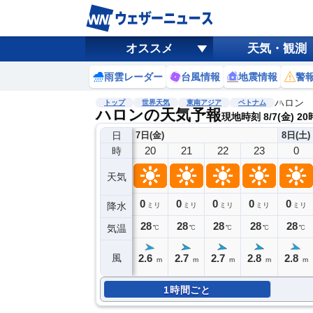
オススメ
天気・観測
雨雲レーダー
台風情報
地震情報
警
ハロン
トップ
世界天気
東南アジア
ベトナム
ハロンの天気予報
現地時刻 8/7(金) 20
日
7日(金)
8日(土)
20
21
22
23
0
時
天気
0
0
0
0
0
降水
ミリ
ミリ
ミリ
ミリ
ミリ
28
28
28
28
28
気温
℃
℃
℃
℃
℃
2.6
2.7
2.7
2.8
2.8
風
m
m
m
m
m
1時間ごと