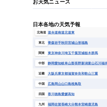
お天気ニュース
フィンランド
フランス
ブルガ
エクアドル
エルサルバドル
ガ
アルジェリア
アンゴラ
ウガン
ボスニア・ヘルツェゴビナ
ポルト
グレナダ
ケイマン諸島
コスタ
エリトリア国
カメルーン
カー
モルドバ
モンテネグロ
ラトビ
セントクリストファー・ネービス
ギニア
ギニアビサウ共和国
ケ
ルクセンブルク
ルーマニア
ロ
チリ
トリニダード・トバゴ
ド
日本各地の天気予報
コンゴ民主共和国
コートジボワー
ハイチ共和国
バハマ
バルバド
シエラレオネ共和国
ジブチ共和国
道央
道南
道北
道東
北海道
ブラジル
プエルトリコ
ベネズ
セントヘレナ諸島
セーシェル
青森
岩手
秋田
宮城
山形
福島
東北
ボリビア
マルティニーク
メキ
チュニジア
トーゴ
ナイジェリ
ブルキナファソ
ブルンジ共和国
東京
神奈川
埼玉
千葉
茨城
栃木
群馬
関東
マラウイ共和国
マリ
モザンビ
静岡
愛知
岐阜
山梨
長野
新潟
富山
石川
福
中部
モーリタニア
リビア
リベリア
中央アフリカ共和国
南アフリカ共
大阪
兵庫
京都
滋賀
奈良
和歌山
三重
近畿
広島
岡山
山口
島根
鳥取
中国
香川
徳島
愛媛
高知
四国
福岡
佐賀
長崎
大分
熊本
宮崎
鹿児島
九州