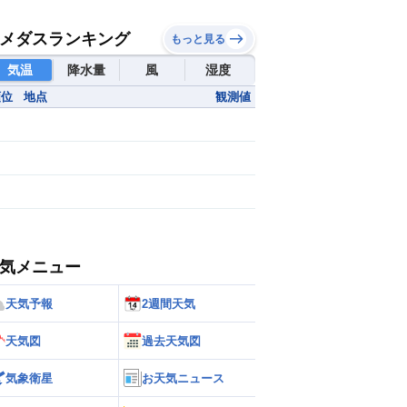
メダスランキング
もっと見る
気温
降水量
風
湿度
順位
地点
観測値
気メニュー
天気予報
2週間天気
天気図
過去天気図
気象衛星
お天気ニュース