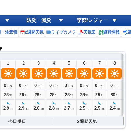
防災・減災
季節/レジャー
報・注意報
2週間天気
ライブカメラ
天気図
避難情報
時
1
2
3
4
5
6
7
8
9
0
0
0
0
0
0
0
0
0
ミリ
ミリ
ミリ
ミリ
ミリ
ミリ
ミリ
ミリ
28
28
28
28
28
28
29
30
31
℃
℃
℃
℃
℃
℃
℃
℃
2.9
2.9
2.8
2.8
2.7
2.5
2.5
2.4
2.
m
m
m
m
m
m
m
m
今日明日
2週間天気