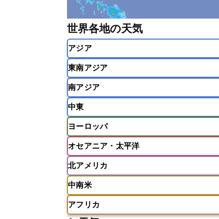
世界各地の天気
アジア
東南アジア
韓国
中国
台湾
香港
南アジア
インドネシア
カンボジア
シン
中東
ベトナム
マレーシア
ミャンマ
インド
スリランカ
ネパール
ヨーロッパ
モルディブ
アフガニスタン
アラブ首長国連邦
オセアニア・太平洋
ウズベキスタン
オマーン
カザ
アイスランド
アイルランド
ア
クウェート
サウジアラビア
シ
北アメリカ
イギリス
イタリア
ウクライナ
アメリカ領サモア
オーストラリア
バーレーン
ヨルダン
レバノン
ギリシャ
クロアチア
コソボ
中南米
サモア独立国
ソロモン諸島
タ
アメリカ
アラスカ
カナダ
スイス
スウェーデン
スペイン
ニューカレドニア
ニュージーラン
アフリカ
チェコ
デンマーク
ドイツ
アメリカ領バージン諸島
アルゼン
パラオ
フィジー
マーシャル諸