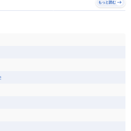
リア
ベラルーシ
ベルギー
もっと読む
イアナ
キューバ
グアテマラ
グアドループ
ダ
エジプト
エスワティニ王国
エチオピア
ガル
ポーランド
マルタ
モナコ公国
リカ
コロンビア
ジャマイカ
スリナム
ボベルデ
ガボン
ガンビア
ガーナ共和国
ア
リトアニア
リヒテンシュタイン
セントビンセント及びグレナディーン諸島
セントルシア
ニア
コモロ連合
コンゴ共和国
シア
北マケドニア
ミニカ共和国
ドミニカ国
ニカラグア共和国
ル
サントメ・プリンシペ民主共和国
ザンビア共和国
ス
パナマ
パラグアイ
フランス領ギアナ
ジンバブエ
スーダン
セネガル
エラ
ベリーズ
ペルー
ホンジュラス
ソマリア連邦共和国
タンザニア
チャド
シコ
ア連邦共和国
ナミビア
ニジェール
ベナン
ボツワナ
マダガスカル
ーク
モロッコ
モーリシャス共和国
井
共和国
ルワンダ共和国
レソト王国
和国
南スーダン
赤道ギニア共和国