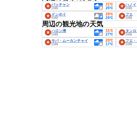
31℃
バッチャン
ハノイ
26℃
20時
20時
29℃
ドンホイ
フエ
26℃
20時
20時
周辺の観光地の天気
31℃
ハロン湾
タンロ
27℃
20時
20時
20℃
サパ・ムーカンチャイ
フエ・
17℃
20時
20時