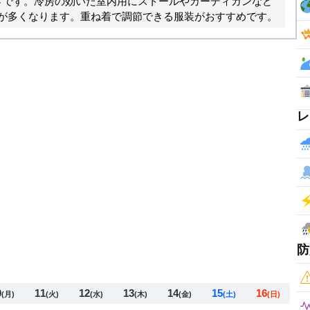
さです。冷房の効いた室内用にストールやカーディガンなど
が多くなります。重ね着で調節できる服装がおすすめです。
レ
防
0
11
12
13
14
15
16
(月)
(火)
(水)
(木)
(金)
(土)
(日)