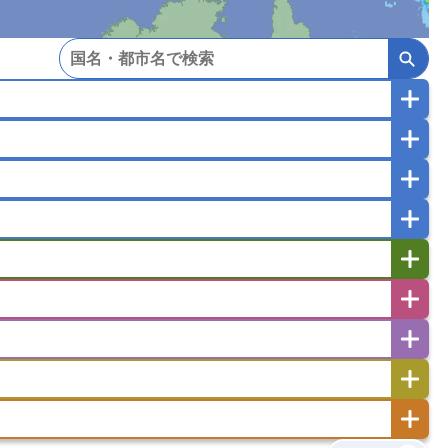
マカオ
モンゴル
北朝鮮
ガポール
タイ
フィリピン
ブルネイ
ー
ラオス人民民主共和国
東ティモール民主共和国
バングラデシュ
パキスタン
ブータン王国
イエメン
イスラエル
イラク
イラン
フスタン
カタール
キプロス
キルギス
ゼルバイジャン
アルバニア
アルメニア
リア
タジキスタン
トルクメニスタン
トルコ
エストニア
オランダ
オーストリア
キリバス
クック諸島
グアム
サイパン
サンマリノ共和国
ジブラルタル
ジョージア
ヒチ
ツバル
トンガ
ナウル共和国
ニウエ
バーミューダ諸島
スロバキア
スロベニア共和国
セルビア
ド
ハワイ
バヌアツ
パプアニューギニア
ノルウェー
ハンガリー
バチカン市国
チン
アンティグア・バーブーダ
ウルグアイ
島
ミクロネシア連邦
ワリス・フテュナ