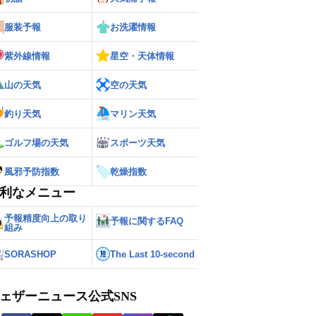
服装予報
お洗濯情報
紫外線情報
星空・天体情報
山の天気
空の天気
釣り天気
マリン天気
ゴルフ場の天気
スポーツ天気
風邪予防指数
乾燥指数
利なメニュー
予報精度向上の取り
予報に関するFAQ
組み
SORASHOP
The Last 10-second
ェザーニュース公式SNS