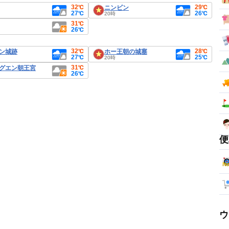
32℃
29℃
ニンビン
27℃
26℃
20時
31℃
26℃
32℃
28℃
ン城跡
ホー王朝の城塞
27℃
25℃
20時
31℃
グエン朝王宮
26℃
便
ウ