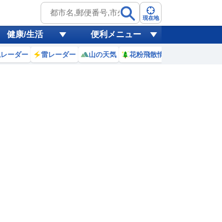
現在地
健康/生活
便利メニュー
風レーダー
雷レーダー
山の天気
花粉飛散情報
世界天気
10
11
12
13
14
15
16
17
0
1
1
1
1
1
1
0
ミリ
ミリ
ミリ
ミリ
ミリ
ミリ
ミリ
ミリ
ミリ
32
33
33
33
33
33
33
32
℃
℃
℃
℃
℃
℃
℃
℃
℃
5
2.4
1.8
1.5
1.3
1.5
1.6
1.7
1.8
m
m
m
m
m
m
m
m
m