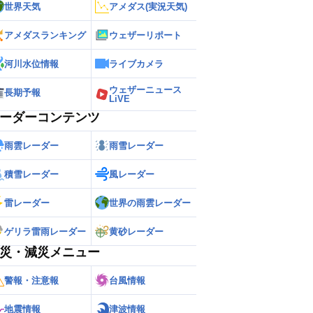
世界天気
アメダス(実況天気)
アメダスランキング
ウェザーリポート
河川水位情報
ライブカメラ
ウェザーニュース
長期予報
LiVE
ーダーコンテンツ
雨雲レーダー
雨雪レーダー
積雪レーダー
風レーダー
雷レーダー
世界の雨雲レーダー
ゲリラ雷雨レーダー
黄砂レーダー
災・減災メニュー
警報・注意報
台風情報
地震情報
津波情報