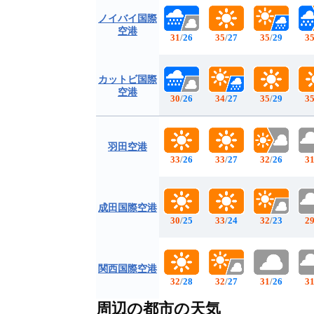
ノイバイ国際
空港
31
/
26
35
/
27
35
/
29
3
カットビ国際
空港
30
/
26
34
/
27
35
/
29
3
羽田空港
33
/
26
33
/
27
32
/
26
3
成田国際空港
30
/
25
33
/
24
32
/
23
2
関西国際空港
32
/
28
32
/
27
31
/
26
3
周辺の都市の天気