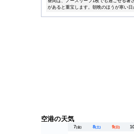
昼間は、ノースリーブ1枚でも過ごせる暑
があると重宝します。朝晩のほうが寒い日
空港の天気
7
8
9
1
(金)
(土)
(日)