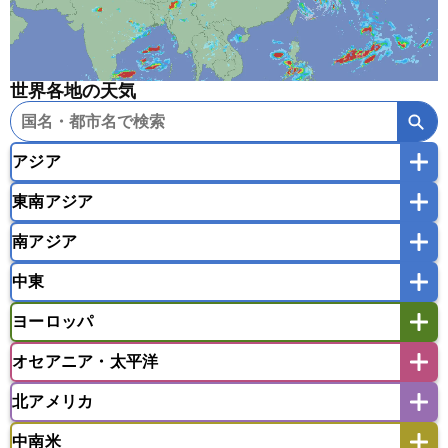
世界各地の天気
アジア
東南アジア
韓国
中国
台湾
香港
マカオ
南アジア
モンゴル
北朝鮮
インドネシア
カンボジア
シンガポール
中東
タイ
フィリピン
ブルネイ
ベトナム
インド
スリランカ
ネパール
マレーシア
ミャンマー
ヨーロッパ
バングラデシュ
パキスタン
ブータン王国
アフガニスタン
アラブ首長国連邦
イエメン
ラオス人民民主共和国
東ティモール民主共和国
モルディブ
オセアニア・太平洋
イスラエル
イラク
イラン
アイスランド
アイルランド
ウズベキスタン
オマーン
カザフスタン
北アメリカ
アゼルバイジャン
アルバニア
アルメニア
アメリカ領サモア
オーストラリア
キリバス
カタール
キプロス
キルギス
イギリス
イタリア
ウクライナ
中南米
クック諸島
グアム
サイパン
クウェート
サウジアラビア
シリア