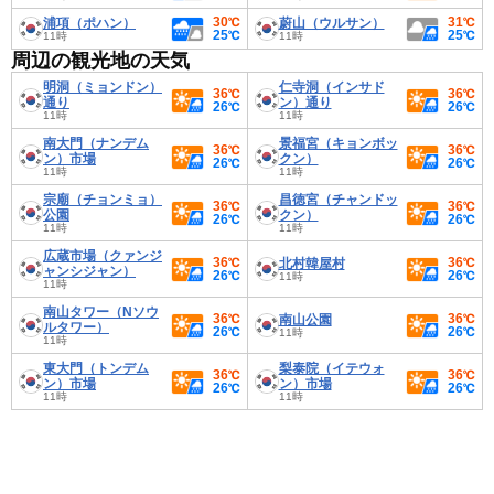
30℃
31℃
浦項（ポハン）
蔚山（ウルサン）
25℃
25℃
11時
11時
周辺の観光地の天気
明洞（ミョンドン）
仁寺洞（インサド
36℃
36℃
通り
ン）通り
26℃
26℃
11時
11時
南大門（ナンデム
景福宮（キョンボッ
36℃
36℃
ン）市場
クン）
26℃
26℃
11時
11時
宗廟（チョンミョ）
昌徳宮（チャンドッ
36℃
36℃
公園
クン）
26℃
26℃
11時
11時
広蔵市場（クァンジ
36℃
36℃
北村韓屋村
ャンシジャン）
26℃
26℃
11時
11時
南山タワー（Nソウ
36℃
36℃
南山公園
ルタワー）
26℃
26℃
11時
11時
東大門（トンデム
梨泰院（イテウォ
36℃
36℃
ン）市場
ン）市場
26℃
26℃
11時
11時