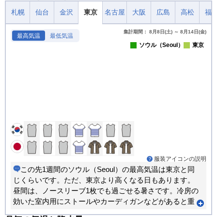
札幌
仙台
金沢
東京
名古屋
大阪
広島
高松
福
集計期間： 8月8日(土) ～ 8月14日(金)
最高気温
最低気温
ソウル（Seoul）
東京
服装アイコンの説明
この先1週間のソウル（Seoul）の最高気温は東京と同
じくらいです。ただ、東京より高くなる日もあります。
昼間は、ノースリーブ1枚でも過ごせる暑さです。冷房の
効いた室内用にストールやカーディガンなどがあると重
宝します。朝晩と昼間では体感が大きく変わります。重