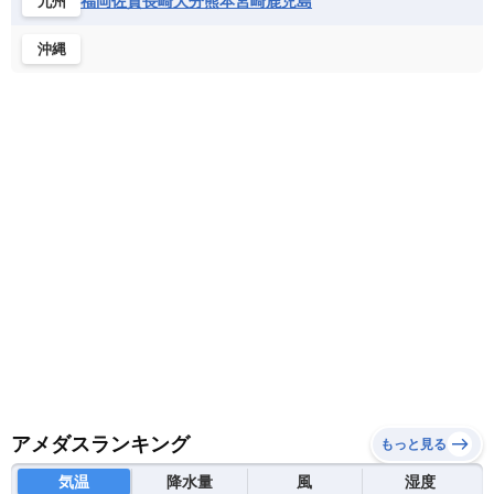
福岡
佐賀
長崎
大分
熊本
宮崎
鹿児島
九州
ナミビア
ニジェール
ブルキナファソ
メキシコ
ブルンジ共和国
ベナン
ボツワナ
沖縄
マダガスカル
マラウイ共和国
マリ
モザンビーク
モロッコ
モーリシャス共和国
モーリタニア
リビア
リベリア共和国
ルワンダ共和国
レソト王国
中央アフリカ共和国
南アフリカ共和国
南スーダン
赤道ギニア共和国
アメダスランキング
もっと見る
気温
降水量
風
湿度