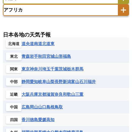
アメリカ
アラスカ
カナダ
エストニア
オランダ
オーストリア
サモア独立国
ソロモン諸島
タヒチ
タジキスタン
トルクメニスタン
トルコ
アフリカ
バーミューダ諸島
ギリシャ
クロアチア
コソボ
アメリカ領バージン諸島
アルゼンチン
ツバル
トンガ
ナウル共和国
ニウエ
バーレーン
ヨルダン
レバノン
サンマリノ共和国
ジブラルタル
ジョージア
アンティグア・バーブーダ
ウルグアイ
ニューカレドニア
ニュージーランド
ハワイ
アルジェリア
アンゴラ
ウガンダ
スイス
スウェーデン
スペイン
エクアドル
エルサルバドル
ガイアナ
バヌアツ
パプアニューギニア
パラオ
エジプト
エスワティニ王国
エチオピア
日本各地の天気予報
スロバキア
スロベニア共和国
セルビア
キューバ
グアテマラ
グアドループ
フィジー
マーシャル諸島
ミクロネシア連邦
エリトリア国
カメルーン
カーボベルデ
道央
道南
道北
道東
北海道
チェコ
デンマーク
ドイツ
ノルウェー
グレナダ
ケイマン諸島
コスタリカ
ワリス・フテュナ
ガボン
ガンビア
ガーナ共和国
ギニア
ハンガリー
バチカン市国
フィンランド
コロンビア
ジャマイカ
スリナム
青森
岩手
秋田
宮城
山形
福島
東北
ギニアビサウ共和国
ケニア
コモロ連合
フランス
ブルガリア
ベラルーシ
セントクリストファー・ネービス
コンゴ共和国
コンゴ民主共和国
ベルギー
ボスニア・ヘルツェゴビナ
東京
神奈川
埼玉
千葉
茨城
栃木
群馬
関東
セントビンセント及びグレナディーン諸島
コートジボワール
ポルトガル
ポーランド
マルタ
セントルシア
チリ
トリニダード・トバゴ
静岡
愛知
岐阜
山梨
長野
新潟
富山
石川
福井
中部
サントメ・プリンシペ民主共和国
ザンビア共和国
モナコ公国
モルドバ
モンテネグロ
ドミニカ共和国
ドミニカ国
シエラレオネ共和国
ジブチ共和国
ラトビア
リトアニア
リヒテンシュタイン
大阪
兵庫
京都
滋賀
奈良
和歌山
三重
近畿
ニカラグア共和国
ハイチ共和国
バハマ
ジンバブエ
スーダン
セネガル
ルクセンブルク
ルーマニア
ロシア
バルバドス
パナマ
パラグアイ
広島
岡山
山口
島根
鳥取
中国
セントヘレナ諸島
セーシェル
北マケドニア
フランス領ギアナ
ブラジル
プエルトリコ
ソマリア連邦共和国
タンザニア
チャド
香川
徳島
愛媛
高知
四国
ベネズエラ
ベリーズ
ペルー
チュニジア
トーゴ
ナイジェリア連邦共和国
ホンジュラス
ボリビア
マルティニーク