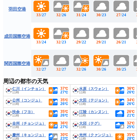
羽田空港
33
/
27
32
/
26
31
/
24
30
/
23
27
/
24
2
成田国際空港
33
/
24
32
/
23
29
/
22
29
/
21
26
/
21
2
関西国際空港
32
/
27
32
/
27
32
/
26
30
/
26
30
/
25
3
周辺の都市の天気
37℃
36℃
仁川（インチョン）
水原（スウォン）
27℃
26℃
11時
11時
35℃
34℃
公州（コンジュ）
大田（テジョン）
26℃
26℃
11時
11時
35℃
26℃
扶余（フヨ）
江陵（カンヌン）
26℃
21℃
11時
11時
36℃
32℃
全州（チョンジュ）
大邱（テグ）
27℃
25℃
11時
11時
30℃
35℃
慶州（キョンジュ）
光州（クァンジュ）
23℃
28℃
11時
11時