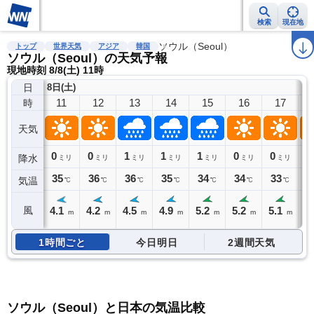
検索
現在地
雨雲レーダー
台風情報
地震情報
ソウル（Seoul）
警報・注意報
2週間天気
ラ
トップ
世界天気
アジア
韓国
ソウル（Seoul）の天気予報
現地時刻 8/8(土) 11時
日
8日(土)
11
12
13
14
15
16
17
時
天気
0
0
1
1
1
0
0
0
降水
ミリ
ミリ
ミリ
ミリ
ミリ
ミリ
ミリ
35
36
36
35
34
34
33
3
気温
℃
℃
℃
℃
℃
℃
℃
4.1
4.2
4.5
4.9
5.2
5.2
5.1
5
風
m
m
m
m
m
m
m
1時間ごと
今日明日
2週間天気
ソウル（Seoul）と日本の気温比較