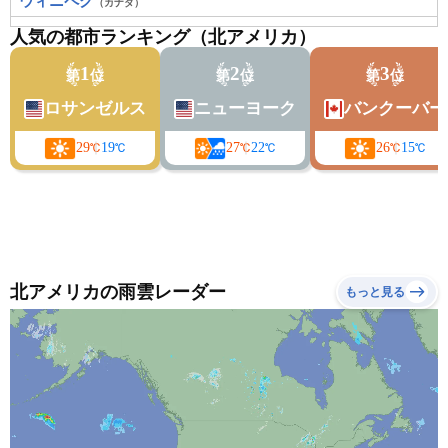
ウィニペグ
（カナダ）
ウェストケローナ
人気の都市ランキング（北アメリカ）
（カナダ）
エドモントン
（カナダ）
1
2
3
第
位
第
位
第
位
エルパソ
（アメリカ）
ロサンゼルス
ニューヨーク
バンクーバー
オクラホマシティ
（アメリカ）
29
19
27
22
26
15
℃
℃
℃
℃
℃
℃
オタワ
（カナダ）
オマハ
（アメリカ）
オーガスタ
（アメリカ）
オーランド
（アメリカ）
北アメリカの雨雲レーダー
もっと見る
カイエンタ
（アメリカ）
カムループス
（カナダ）
カルガリー
（カナダ）
カンザスシティ
（アメリカ）
クリーヴランド（オハイオ州）
（アメリカ）