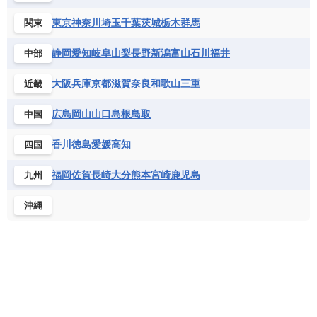
チェコ
デンマーク
ドイツ
ノルウェー
グレナダ
ケイマン諸島
コスタリカ
ワリス・フテュナ
ガボン
ガンビア
ガーナ共和国
ギニア
デンバー
（アメリカ）
ハンガリー
バチカン市国
フィンランド
東京
神奈川
埼玉
千葉
茨城
栃木
群馬
関東
コロンビア
ジャマイカ
スリナム
ギニアビサウ共和国
ケニア
コモロ連合
トロント
フランス
ブルガリア
ベラルーシ
（カナダ）
セントクリストファー・ネービス
静岡
愛知
岐阜
山梨
長野
新潟
富山
石川
福井
中部
コンゴ共和国
コンゴ民主共和国
ベルギー
ボスニア・ヘルツェゴビナ
ナイアガラオンザレイク
セントビンセント及びグレナディーン諸島
（カナダ）
コートジボワール
ポルトガル
ポーランド
マルタ
大阪
兵庫
京都
滋賀
奈良
和歌山
三重
近畿
セントルシア
チリ
トリニダード・トバゴ
ナッシュビル
（アメリカ）
サントメ・プリンシペ民主共和国
ザンビア共和国
モナコ公国
モルドバ
モンテネグロ
ドミニカ共和国
ドミニカ国
ニューオーリンズ
（アメリカ）
広島
岡山
山口
島根
鳥取
中国
シエラレオネ共和国
ジブチ共和国
ラトビア
リトアニア
リヒテンシュタイン
ニカラグア共和国
ハイチ共和国
バハマ
ニューヨーク（New York）
ジンバブエ
スーダン
セネガル
（アメリカ）
ルクセンブルク
ルーマニア
ロシア
香川
徳島
愛媛
高知
四国
バルバドス
パナマ
パラグアイ
セントヘレナ諸島
セーシェル
ノーマン
北マケドニア
（アメリカ）
フランス領ギアナ
ブラジル
プエルトリコ
ソマリア連邦共和国
タンザニア
チャド
福岡
佐賀
長崎
大分
熊本
宮崎
鹿児島
九州
ノーム
（アラスカ）
ベネズエラ
ベリーズ
ペルー
チュニジア
トーゴ
ナイジェリア連邦共和国
ハミルトン
沖縄
ホンジュラス
ボリビア
マルティニーク
（バーミューダ諸島）
ナミビア
ニジェール
ブルキナファソ
メキシコ
ハリファックス
（カナダ）
ブルンジ共和国
ベナン
ボツワナ
バッファロー（ニューヨーク州）
マダガスカル
マラウイ共和国
マリ
（アメリカ）
モザンビーク
モロッコ
モーリシャス共和国
バロー
（アラスカ）
モーリタニア
リビア
リベリア共和国
バンクーバー
（カナダ）
ルワンダ共和国
レソト王国