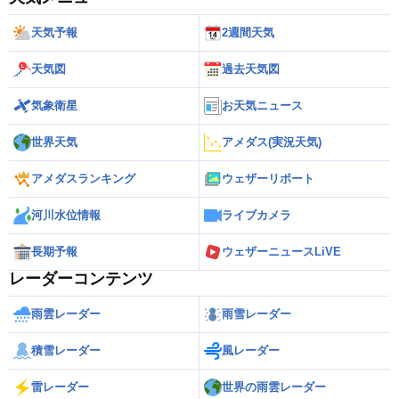
マイアミ
（アメリカ）
天気予報
2週間天気
ミネアポリス
（アメリカ）
天気図
過去天気図
ミルウォーキー
（アメリカ）
メンフィス
気象衛星
お天気ニュース
（アメリカ）
モンゴメリー
（アメリカ）
世界天気
アメダス(実況天気)
モントリオール
（カナダ）
アメダスランキング
ウェザーリポート
ラスベガス
（アメリカ）
河川水位情報
ライブカメラ
リジャイナ
（カナダ）
リッチモンド（バージニア州）
長期予報
ウェザーニュースLiVE
（アメリカ）
レーダーコンテンツ
リンカーン（ネブラスカ州）
（アメリカ）
レイクカントリー
雨雲レーダー
雨雪レーダー
（カナダ）
ロサンゼルス（LA）
（アメリカ）
積雪レーダー
風レーダー
ロンドン
（カナダ）
雷レーダー
世界の雨雲レーダー