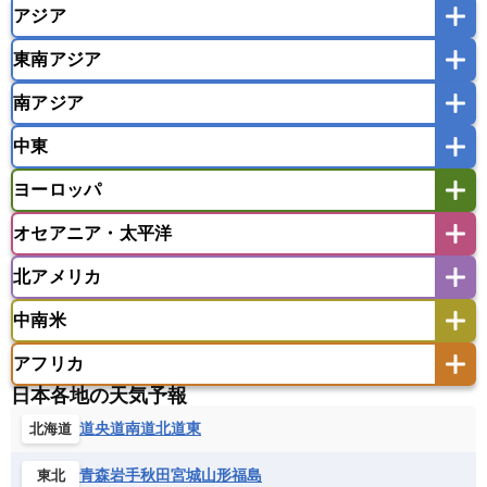
アジア
ジャクソンビル
（アメリカ）
東南アジア
ジャスパー
（カナダ）
韓国
中国
台湾
香港
マカオ
南アジア
ジュノー
モンゴル
北朝鮮
（アラスカ）
インドネシア
カンボジア
シンガポール
スプリングフィールド（イリノイ州）
（アメリカ）
中東
タイ
フィリピン
ブルネイ
ベトナム
インド
スリランカ
ネパール
セドナ
マレーシア
ミャンマー
（アメリカ）
ヨーロッパ
バングラデシュ
パキスタン
ブータン王国
アフガニスタン
アラブ首長国連邦
イエメン
ラオス人民民主共和国
東ティモール民主共和国
セントルイス
（アメリカ）
モルディブ
オセアニア・太平洋
イスラエル
イラク
イラン
セント・ジョンズ（ニューファンドランド・ラブラドール
アイスランド
アイルランド
州）
ウズベキスタン
オマーン
カザフスタン
（カナダ）
北アメリカ
アゼルバイジャン
アルバニア
アルメニア
アメリカ領サモア
オーストラリア
キリバス
カタール
キプロス
キルギス
セント・ジョン（ニューブランズウィック州）
（カナダ）
イギリス
イタリア
ウクライナ
中南米
クック諸島
グアム
サイパン
クウェート
サウジアラビア
シリア
アメリカ
アラスカ
カナダ
ソルト・レーク・シティ
エストニア
オランダ
オーストリア
（アメリカ）
サモア独立国
ソロモン諸島
タヒチ
タジキスタン
トルクメニスタン
トルコ
アフリカ
バーミューダ諸島
ギリシャ
クロアチア
コソボ
ダラス
（アメリカ）
アメリカ領バージン諸島
アルゼンチン
ツバル
トンガ
ナウル共和国
ニウエ
バーレーン
ヨルダン
レバノン
日本各地の天気予報
サンマリノ共和国
ジブラルタル
ジョージア
チャールストン（ウエストバージニア州）
アンティグア・バーブーダ
ウルグアイ
（アメリカ）
ニューカレドニア
ニュージーランド
ハワイ
アルジェリア
アンゴラ
ウガンダ
道央
道南
道北
道東
北海道
スイス
スウェーデン
スペイン
エクアドル
エルサルバドル
ガイアナ
チャールストン（サウス・カロライナ州）
バヌアツ
パプアニューギニア
パラオ
（アメリカ）
エジプト
エスワティニ王国
エチオピア
スロバキア
スロベニア共和国
セルビア
キューバ
グアテマラ
グアドループ
フィジー
マーシャル諸島
ミクロネシア連邦
青森
岩手
秋田
宮城
山形
福島
東北
デトロイト
エリトリア国
カメルーン
カーボベルデ
（アメリカ）