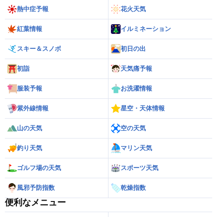
熱中症予報
花火天気
紅葉情報
イルミネーション
スキー＆スノボ
初日の出
初詣
天気痛予報
服装予報
お洗濯情報
紫外線情報
星空・天体情報
山の天気
空の天気
釣り天気
マリン天気
ゴルフ場の天気
スポーツ天気
風邪予防指数
乾燥指数
便利なメニュー