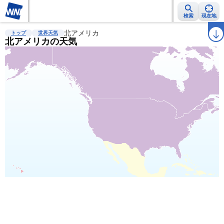
検索
現在地
雨雲レーダー
台風情報
北アメリカ
地震情報
警報・注意報
2週間天気
ラ
トップ
世界天気
北アメリカの天気