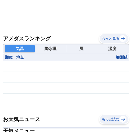
バンフ
（カナダ）
中央アフリカ共和国
南アフリカ共和国
バーノン
（カナダ）
南スーダン
赤道ギニア共和国
ヒューストン
（アメリカ）
ビクトリア
（カナダ）
アメダスランキング
もっと見る
ビスマーク
（アメリカ）
気温
降水量
風
湿度
ピッツバーグ
（アメリカ）
順位
地点
観測値
フィラデルフィア
（アメリカ）
フェアバンクス
（アラスカ）
フェニックス
（アメリカ）
プロビデンス
（アメリカ）
ペイジ（アリゾナ州）
（アメリカ）
ホワイトホース
（カナダ）
ボストン
お天気ニュース
もっと読む
（アメリカ）
ポートランド（オレゴン州）
（アメリカ）
天気メニュー