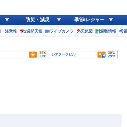
防災・減災
季節/レジャー
報・注意報
2週間天気
ライブカメラ
天気図
避難情報
34℃
30℃
シアヌークビル
27℃
29℃