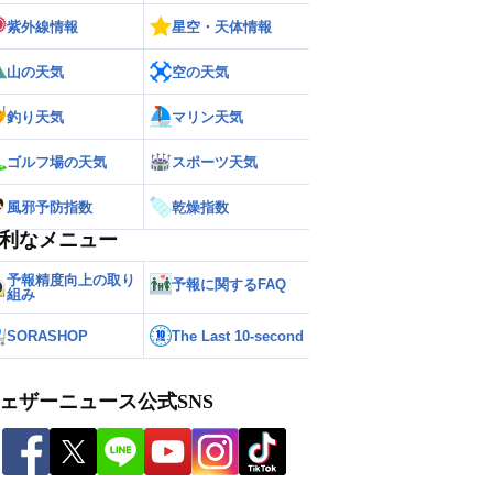
紫外線情報
星空・天体情報
山の天気
空の天気
釣り天気
マリン天気
ゴルフ場の天気
スポーツ天気
風邪予防指数
乾燥指数
利なメニュー
予報精度向上の取り
予報に関するFAQ
組み
SORASHOP
The Last 10-second
ェザーニュース公式SNS