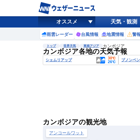
オススメ
天気・観測
雨雲レーダー
台風情報
地震情報
警
カンボジア
トップ
世界天気
東南アジア
カンボジア各地の天気予報
30℃
シェムリアップ
プノンペン
26℃
カンボジアの観光地
アンコールワット