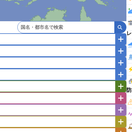
レ
マカオ
モンゴル
北朝鮮
ガポール
タイ
フィリピン
ブルネイ
ー
ラオス人民民主共和国
東ティモール民主共和国
バングラデシュ
パキスタン
ブータン王国
防
イエメン
イスラエル
イラク
イラン
フスタン
カタール
キプロス
キルギス
ゼルバイジャン
アルバニア
アルメニア
リア
タジキスタン
トルクメニスタン
トルコ
エストニア
オランダ
オーストリア
キリバス
クック諸島
グアム
サイパン
サンマリノ共和国
ジブラルタル
ジョージア
ヒチ
ツバル
トンガ
ナウル共和国
ニウエ
バーミューダ諸島
スロバキア
スロベニア共和国
セルビア
ド
ハワイ
バヌアツ
パプアニューギニア