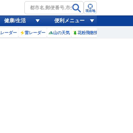
現在地
健康/生活
便利メニュー
風レーダー
雷レーダー
山の天気
花粉飛散情報
世界天気