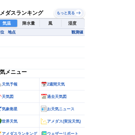
メダスランキング
もっと見る
気温
降水量
風
湿度
順位
地点
観測値
気メニュー
天気予報
2週間天気
天気図
過去天気図
気象衛星
お天気ニュース
世界天気
アメダス(実況天気)
アメダスランキング
ウェザーリポート