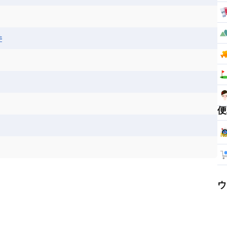
井
便
ウ