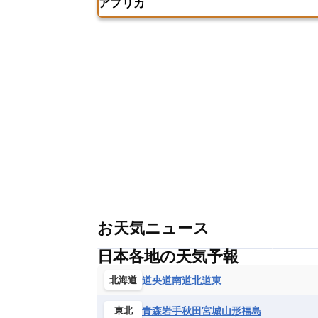
アフリカ
チェコ
デンマーク
ドイツ
アメリカ領バージン諸島
アルゼン
パラオ
フィジー
マーシャル諸
フィンランド
フランス
ブルガ
エクアドル
エルサルバドル
ガ
アルジェリア
アンゴラ
ウガン
ボスニア・ヘルツェゴビナ
ポルト
グレナダ
ケイマン諸島
コスタ
エリトリア国
カメルーン
カー
モルドバ
モンテネグロ
ラトビ
セントクリストファー・ネービス
ギニア
ギニアビサウ共和国
ケ
ルクセンブルク
ルーマニア
ロ
チリ
トリニダード・トバゴ
ド
コンゴ民主共和国
コートジボワー
ハイチ共和国
バハマ
バルバド
シエラレオネ共和国
ジブチ共和国
ブラジル
プエルトリコ
ベネズ
セントヘレナ諸島
セーシェル
ボリビア
マルティニーク
メキ
チュニジア
トーゴ
ナイジェリ
ブルキナファソ
ブルンジ共和国
マラウイ共和国
マリ
モザンビ
モーリタニア
リビア
リベリア
お天気ニュース
中央アフリカ共和国
南アフリカ共
日本各地の天気予報
道央
道南
道北
道東
北海道
青森
岩手
秋田
宮城
山形
福島
東北