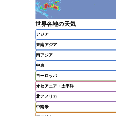
世界各地の天気
アジア
東南アジア
韓国
中国
台湾
香港
南アジア
インドネシア
カンボジア
シン
中東
ベトナム
マレーシア
ミャンマ
インド
スリランカ
ネパール
ヨーロッパ
モルディブ
アフガニスタン
アラブ首長国連邦
オセアニア・太平洋
ウズベキスタン
オマーン
カザ
アイスランド
アイルランド
ア
クウェート
サウジアラビア
シ
北アメリカ
イギリス
イタリア
ウクライナ
アメリカ領サモア
オーストラリア
バーレーン
ヨルダン
レバノン
ギリシャ
クロアチア
コソボ
中南米
サモア独立国
ソロモン諸島
タ
アメリカ
アラスカ
カナダ
スイス
スウェーデン
スペイン
ニューカレドニア
ニュージーラン