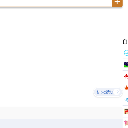
ノルウェー
ハンガリー
バチカン市国
チン
アンティグア・バーブーダ
ウルグアイ
島
ミクロネシア連邦
ワリス・フテュナ
リア
ベラルーシ
ベルギー
イアナ
キューバ
グアテマラ
グアドループ
ダ
エジプト
エスワティニ王国
エチオピア
ガル
ポーランド
マルタ
モナコ公国
リカ
コロンビア
ジャマイカ
スリナム
ボベルデ
ガボン
ガンビア
ガーナ共和国
ア
リトアニア
リヒテンシュタイン
セントビンセント及びグレナディーン諸島
セントルシア
ニア
コモロ連合
コンゴ共和国
シア
北マケドニア
ミニカ共和国
ドミニカ国
ニカラグア共和国
ル
サントメ・プリンシペ民主共和国
ザンビア共和国
自
ス
パナマ
パラグアイ
フランス領ギアナ
ジンバブエ
スーダン
セネガル
エラ
ベリーズ
ペルー
ホンジュラス
ソマリア連邦共和国
タンザニア
チャド
シコ
ア連邦共和国
ナミビア
ニジェール
ベナン
ボツワナ
マダガスカル
ーク
モロッコ
モーリシャス共和国
共和国
ルワンダ共和国
レソト王国
もっと読む
和国
南スーダン
赤道ギニア共和国