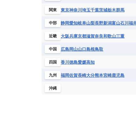
東京
神奈川
埼玉
千葉
茨城
栃木
群馬
関東
静岡
愛知
岐阜
山梨
長野
新潟
富山
石川
福
中部
大阪
兵庫
京都
滋賀
奈良
和歌山
三重
近畿
広島
岡山
山口
島根
鳥取
中国
香川
徳島
愛媛
高知
四国
福岡
佐賀
長崎
大分
熊本
宮崎
鹿児島
九州
沖縄