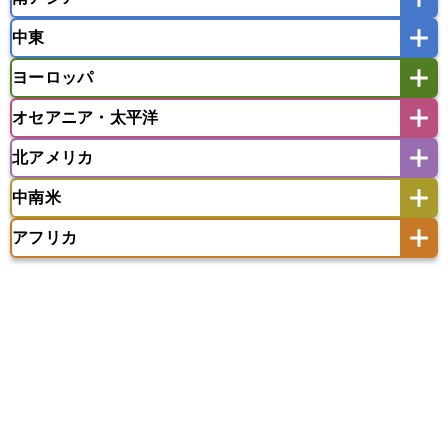
インドネシア
カンボジア
シンガポール
中東
タイ
フィリピン
ブルネイ
ベトナム
インド
スリランカ
ネパール
マレーシア
ミャンマー
ヨーロッパ
バングラデシュ
パキスタン
ブータン王国
アフガニスタン
アラブ首長国連邦
イエメン
ラオス人民民主共和国
東ティモール民主共和国
モルディブ
オセアニア・太平洋
イスラエル
イラク
イラン
アイスランド
アイルランド
ウズベキスタン
オマーン
カザフスタン
北アメリカ
アゼルバイジャン
アルバニア
アルメニア
アメリカ領サモア
オーストラリア
キリバス
カタール
キプロス
キルギス
イギリス
イタリア
ウクライナ
中南米
クック諸島
グアム
サイパン
クウェート
サウジアラビア
シリア
アメリカ
アラスカ
カナダ
エストニア
オランダ
オーストリア
サモア独立国
ソロモン諸島
タヒチ
タジキスタン
トルクメニスタン
トルコ
アフリカ
バーミューダ諸島
ギリシャ
クロアチア
コソボ
アメリカ領バージン諸島
アルゼンチン
ツバル
トンガ
ナウル共和国
ニウエ
バーレーン
ヨルダン
レバノン
サンマリノ共和国
ジブラルタル
ジョージア
アンティグア・バーブーダ
ウルグアイ
ニューカレドニア
ニュージーランド
ハワイ
アルジェリア
アンゴラ
ウガンダ
スイス
スウェーデン
スペイン
エクアドル
エルサルバドル
ガイアナ
バヌアツ
パプアニューギニア
パラオ
エジプト
エスワティニ王国
エチオピア
スロバキア
スロベニア共和国
セルビア
キューバ
グアテマラ
グアドループ
フィジー
マーシャル諸島
ミクロネシア連邦
エリトリア国
カメルーン
カーボベルデ
チェコ
デンマーク
ドイツ
ノルウェー
グレナダ
ケイマン諸島
コスタリカ
ワリス・フテュナ
ガボン
ガンビア
ガーナ共和国
ギニア
ハンガリー
バチカン市国
フィンランド
コロンビア
ジャマイカ
スリナム
ギニアビサウ共和国
ケニア
コモロ連合
フランス
ブルガリア
ベラルーシ
セントクリストファー・ネービス
コンゴ共和国
コンゴ民主共和国
ベルギー
ボスニア・ヘルツェゴビナ
セントビンセント及びグレナディーン諸島