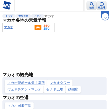
検索
現在地
雨雲レーダー
台風情報
マカオ
地震情報
警報・注意報
2週間天気
ラ
トップ
世界天気
アジア
マカオ各地の天気予報
34℃
マカオ
28℃
マカオの観光地
マカオ聖ポール天主堂跡
マカオタワー
ヴェネチアン・マカオ
セナド広場
媽閣廟
マカオの空港
マカオ国際空港