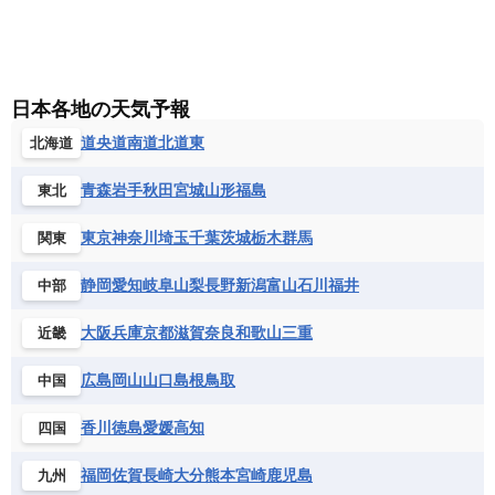
コートジボワール
ポルトガル
ポーランド
マルタ
セントルシア
チリ
トリニダード・トバゴ
サントメ・プリンシペ民主共和国
ザンビア共和国
モナコ公国
モルドバ
モンテネグロ
ドミニカ共和国
ドミニカ国
シエラレオネ共和国
ジブチ共和国
ラトビア
リトアニア
リヒテンシュタイン
ニカラグア共和国
ハイチ共和国
バハマ
ジンバブエ
スーダン
セネガル
日本各地の天気予報
ルクセンブルク
ルーマニア
ロシア
バルバドス
パナマ
パラグアイ
セントヘレナ諸島
セーシェル
道央
道南
道北
道東
北海道
北マケドニア
フランス領ギアナ
ブラジル
プエルトリコ
ソマリア連邦共和国
タンザニア
チャド
ベネズエラ
ベリーズ
ペルー
青森
岩手
秋田
宮城
山形
福島
東北
チュニジア
トーゴ
ナイジェリア連邦共和国
ホンジュラス
ボリビア
マルティニーク
ナミビア
ニジェール
ブルキナファソ
東京
神奈川
埼玉
千葉
茨城
栃木
群馬
関東
メキシコ
ブルンジ共和国
ベナン
ボツワナ
静岡
愛知
岐阜
山梨
長野
新潟
富山
石川
福井
中部
マダガスカル
マラウイ共和国
マリ
モザンビーク
モロッコ
モーリシャス共和国
大阪
兵庫
京都
滋賀
奈良
和歌山
三重
近畿
モーリタニア
リビア
リベリア共和国
広島
岡山
山口
島根
鳥取
中国
ルワンダ共和国
レソト王国
中央アフリカ共和国
南アフリカ共和国
香川
徳島
愛媛
高知
四国
南スーダン
赤道ギニア共和国
福岡
佐賀
長崎
大分
熊本
宮崎
鹿児島
九州