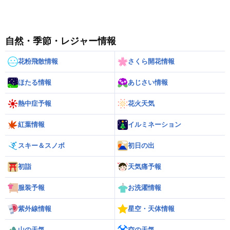
自然・季節・レジャー情報
花粉飛散情報
さくら開花情報
ほたる情報
あじさい情報
熱中症予報
花火天気
紅葉情報
イルミネーション
スキー＆スノボ
初日の出
初詣
天気痛予報
服装予報
お洗濯情報
紫外線情報
星空・天体情報
山の天気
空の天気