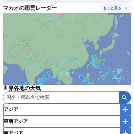
マカオの雨雲レーダー
もっと見る
世界各地の天気
アジア
東南アジア
韓国
中国
台湾
香港
マカオ
南アジア
モンゴル
北朝鮮