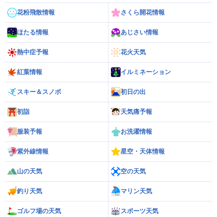
花粉飛散情報
さくら開花情報
ほたる情報
あじさい情報
熱中症予報
花火天気
紅葉情報
イルミネーション
スキー＆スノボ
初日の出
初詣
天気痛予報
服装予報
お洗濯情報
紫外線情報
星空・天体情報
山の天気
空の天気
釣り天気
マリン天気
ゴルフ場の天気
スポーツ天気