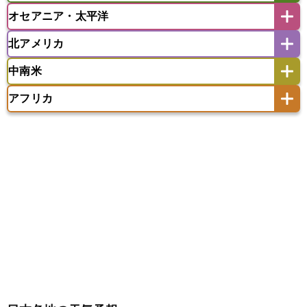
モルディブ
オセアニア・太平洋
イスラエル
イラク
イラン
アイスランド
アイルランド
ウズベキスタン
オマーン
カザフスタン
北アメリカ
アゼルバイジャン
アルバニア
アルメニア
アメリカ領サモア
オーストラリア
キリバス
カタール
キプロス
キルギス
イギリス
イタリア
ウクライナ
中南米
クック諸島
グアム
サイパン
クウェート
サウジアラビア
シリア
アメリカ
アラスカ
カナダ
エストニア
オランダ
オーストリア
サモア独立国
ソロモン諸島
タヒチ
タジキスタン
トルクメニスタン
トルコ
アフリカ
バーミューダ諸島
ギリシャ
クロアチア
コソボ
アメリカ領バージン諸島
アルゼンチン
ツバル
トンガ
ナウル共和国
ニウエ
バーレーン
ヨルダン
レバノン
サンマリノ共和国
ジブラルタル
ジョージア
アンティグア・バーブーダ
ウルグアイ
ニューカレドニア
ニュージーランド
ハワイ
アルジェリア
アンゴラ
ウガンダ
スイス
スウェーデン
スペイン
エクアドル
エルサルバドル
ガイアナ
バヌアツ
パプアニューギニア
パラオ
エジプト
エスワティニ王国
エチオピア
スロバキア
スロベニア共和国
セルビア
キューバ
グアテマラ
グアドループ
フィジー
マーシャル諸島
ミクロネシア連邦
エリトリア国
カメルーン
カーボベルデ
チェコ
デンマーク
ドイツ
ノルウェー
グレナダ
ケイマン諸島
コスタリカ
ワリス・フテュナ
ガボン
ガンビア
ガーナ共和国
ギニア
ハンガリー
バチカン市国
フィンランド
コロンビア
ジャマイカ
スリナム
ギニアビサウ共和国
ケニア
コモロ連合
フランス
ブルガリア
ベラルーシ
セントクリストファー・ネービス
コンゴ共和国
コンゴ民主共和国
ベルギー
ボスニア・ヘルツェゴビナ
セントビンセント及びグレナディーン諸島
コートジボワール
ポルトガル
ポーランド
マルタ
セントルシア
チリ
トリニダード・トバゴ
サントメ・プリンシペ民主共和国
ザンビア共和国
モナコ公国
モルドバ
モンテネグロ
ドミニカ共和国
ドミニカ国
シエラレオネ共和国
ジブチ共和国
ラトビア
リトアニア
リヒテンシュタイン
ニカラグア共和国
ハイチ共和国
バハマ
ジンバブエ
スーダン
セネガル