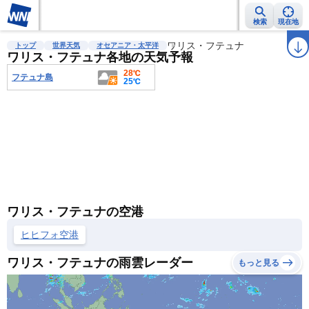
検索
現在地
雨雲レーダー
台風情報
地震情報
ワリス・フテュナ
警報・注意報
2週間天気
ラ
トップ
世界天気
オセアニア・太平洋
ワリス・フテュナ各地の天気予報
28℃
フテュナ島
25℃
ワリス・フテュナの空港
ヒヒフォ空港
ワリス・フテュナの雨雲レーダー
もっと見る