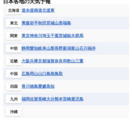
日本各地の天気予報
ルクセンブルク
ルーマニア
ロシア
バルバドス
パナマ
パラグアイ
セントヘレナ諸島
セーシェル
道央
道南
道北
道東
北海道
北マケドニア
フランス領ギアナ
ブラジル
プエルトリコ
ソマリア連邦共和国
タンザニア
チャド
ベネズエラ
ベリーズ
ペルー
青森
岩手
秋田
宮城
山形
福島
東北
チュニジア
トーゴ
ナイジェリア連邦共和国
ホンジュラス
ボリビア
マルティニーク
ナミビア
ニジェール
ブルキナファソ
東京
神奈川
埼玉
千葉
茨城
栃木
群馬
関東
メキシコ
ブルンジ共和国
ベナン
ボツワナ
静岡
愛知
岐阜
山梨
長野
新潟
富山
石川
福井
中部
マダガスカル
マラウイ共和国
マリ
モザンビーク
モロッコ
モーリシャス共和国
大阪
兵庫
京都
滋賀
奈良
和歌山
三重
近畿
モーリタニア
リビア
リベリア共和国
広島
岡山
山口
島根
鳥取
中国
ルワンダ共和国
レソト王国
中央アフリカ共和国
南アフリカ共和国
香川
徳島
愛媛
高知
四国
南スーダン
赤道ギニア共和国
福岡
佐賀
長崎
大分
熊本
宮崎
鹿児島
九州
沖縄