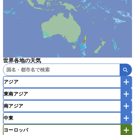
世界各地の天気
アジア
東南アジア
韓国
中国
台湾
香港
マカオ
南アジア
モンゴル
北朝鮮
インドネシア
カンボジア
シンガポール
中東
タイ
フィリピン
ブルネイ
ベトナム
インド
スリランカ
ネパール
マレーシア
ミャンマー
ヨーロッパ
バングラデシュ
パキスタン
ブータン王国
アフガニスタン
アラブ首長国連邦
イエメン
ラオス人民民主共和国
東ティモール民主共和国