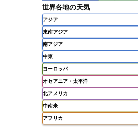
世界各地の天気
アジア
東南アジア
韓国
中国
台湾
香港
南アジア
インドネシア
カンボジア
シン
中東
ベトナム
マレーシア
ミャンマ
インド
スリランカ
ネパール
ヨーロッパ
モルディブ
アフガニスタン
アラブ首長国連邦
オセアニア・太平洋
ウズベキスタン
オマーン
カザ
アイスランド
アイルランド
ア
クウェート
サウジアラビア
シ
北アメリカ
イギリス
イタリア
ウクライナ
アメリカ領サモア
オーストラリア
バーレーン
ヨルダン
レバノン
ギリシャ
クロアチア
コソボ
中南米
サモア独立国
ソロモン諸島
タ
アメリカ
アラスカ
カナダ
スイス
スウェーデン
スペイン
ニューカレドニア
ニュージーラン
アフリカ
チェコ
デンマーク
ドイツ
アメリカ領バージン諸島
アルゼン
パラオ
フィジー
マーシャル諸
フィンランド
フランス
ブルガ
エクアドル
エルサルバドル
ガ
アルジェリア
アンゴラ
ウガン
ボスニア・ヘルツェゴビナ
ポルト