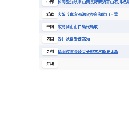
静岡
愛知
岐阜
山梨
長野
新潟
富山
石川
福
中部
大阪
兵庫
京都
滋賀
奈良
和歌山
三重
近畿
広島
岡山
山口
島根
鳥取
中国
香川
徳島
愛媛
高知
四国
福岡
佐賀
長崎
大分
熊本
宮崎
鹿児島
九州
沖縄