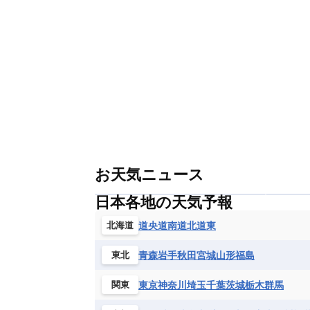
グレナダ
ケイマン諸島
コスタ
エリトリア国
カメルーン
カー
モルドバ
モンテネグロ
ラトビ
セントクリストファー・ネービス
ギニア
ギニアビサウ共和国
ケ
ルクセンブルク
ルーマニア
ロ
チリ
トリニダード・トバゴ
ド
コンゴ民主共和国
コートジボワー
ハイチ共和国
バハマ
バルバド
シエラレオネ共和国
ジブチ共和国
ブラジル
プエルトリコ
ベネズ
セントヘレナ諸島
セーシェル
ボリビア
マルティニーク
メキ
チュニジア
トーゴ
ナイジェリ
ブルキナファソ
ブルンジ共和国
マラウイ共和国
マリ
モザンビ
モーリタニア
リビア
リベリア
お天気ニュース
中央アフリカ共和国
南アフリカ共
日本各地の天気予報
道央
道南
道北
道東
北海道
青森
岩手
秋田
宮城
山形
福島
東北
東京
神奈川
埼玉
千葉
茨城
栃木
群馬
関東