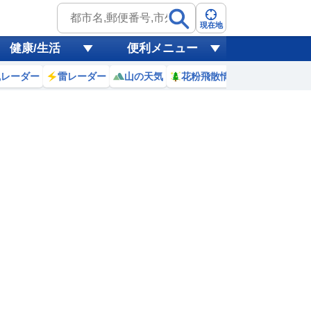
現在地
健康/生活
便利メニュー
風レーダー
雷レーダー
山の天気
花粉飛散情報
世界天気