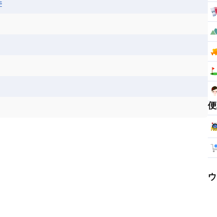
井
便
ウ