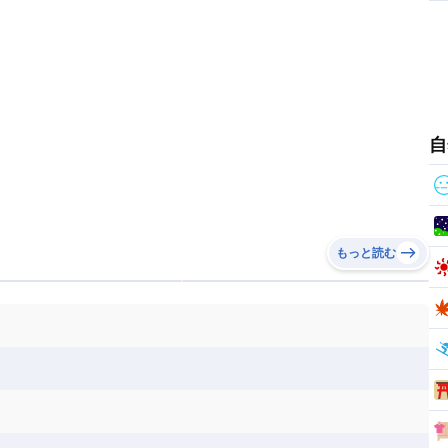
リカ
コロンビア
ジャマイカ
スリナム
ボベルデ
ガボン
ガンビア
ガーナ共和国
ア
リトアニア
リヒテンシュタイン
セントビンセント及びグレナディーン諸島
セントルシア
ニア
コモロ連合
コンゴ共和国
シア
北マケドニア
ミニカ共和国
ドミニカ国
ニカラグア共和国
ル
サントメ・プリンシペ民主共和国
ザンビア共和国
ス
パナマ
パラグアイ
フランス領ギアナ
ジンバブエ
スーダン
セネガル
エラ
ベリーズ
ペルー
ホンジュラス
ソマリア連邦共和国
タンザニア
チャド
自
シコ
ア連邦共和国
ナミビア
ニジェール
ベナン
ボツワナ
マダガスカル
ーク
モロッコ
モーリシャス共和国
共和国
ルワンダ共和国
レソト王国
もっと読む
和国
南スーダン
赤道ギニア共和国