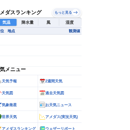
メダスランキング
もっと見る
気温
降水量
風
湿度
順位
地点
観測値
気メニュー
天気予報
2週間天気
天気図
過去天気図
気象衛星
お天気ニュース
世界天気
アメダス(実況天気)
アメダスランキング
ウェザーリポート