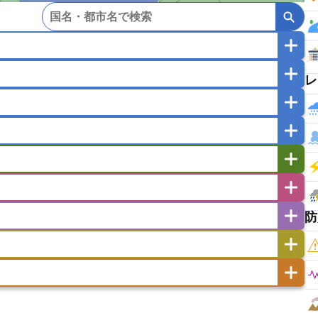
レ
マカオ
モンゴル
北朝鮮
ガポール
タイ
フィリピン
ブルネイ
ー
ラオス人民民主共和国
東ティモール民主共和国
バングラデシュ
パキスタン
ブータン王国
イエメン
イスラエル
イラク
イラン
フスタン
カタール
キプロス
キルギス
ゼルバイジャン
アルバニア
アルメニア
リア
タジキスタン
トルクメニスタン
トルコ
エストニア
オランダ
オーストリア
防
キリバス
クック諸島
グアム
サイパン
サンマリノ共和国
ジブラルタル
ジョージア
ヒチ
ツバル
トンガ
ナウル共和国
ニウエ
バーミューダ諸島
スロバキア
スロベニア共和国
セルビア
ド
ハワイ
バヌアツ
パプアニューギニア
ノルウェー
ハンガリー
バチカン市国
チン
アンティグア・バーブーダ
ウルグアイ
島
ミクロネシア連邦
ワリス・フテュナ
リア
ベラルーシ
ベルギー
イアナ
キューバ
グアテマラ
グアドループ
ダ
エジプト
エスワティニ王国
エチオピア
ガル
ポーランド
マルタ
モナコ公国