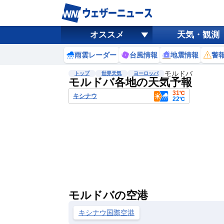
オススメ
天気・観測
雨雲レーダー
台風情報
地震情報
警
モルドバ
トップ
世界天気
ヨーロッパ
モルドバ各地の天気予報
31℃
キシナウ
22℃
モルドバの空港
キシナウ国際空港