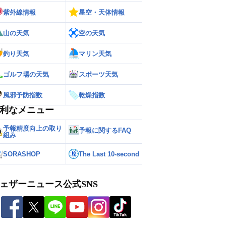
紫外線情報
星空・天体情報
山の天気
空の天気
釣り天気
マリン天気
ゴルフ場の天気
スポーツ天気
風邪予防指数
乾燥指数
利なメニュー
予報精度向上の取り
予報に関するFAQ
組み
SORASHOP
The Last 10-second
ェザーニュース公式SNS