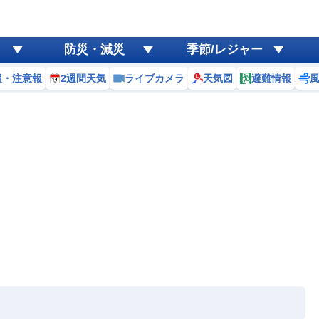
防災・減災
季節/レジャー
報・注意報
2週間天気
ライブカメラ
天気図
避難情報