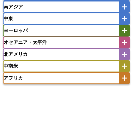
南アジア
モンゴル
北朝鮮
インドネシア
カンボジア
シンガポール
中東
タイ
フィリピン
ブルネイ
ベトナム
インド
スリランカ
ネパール
マレーシア
ミャンマー
ヨーロッパ
バングラデシュ
パキスタン
ブータン王国
アフガニスタン
アラブ首長国連邦
イエメン
ラオス人民民主共和国
東ティモール民主共和国
モルディブ
オセアニア・太平洋
イスラエル
イラク
イラン
アイスランド
アイルランド
ウズベキスタン
オマーン
カザフスタン
北アメリカ
アゼルバイジャン
アルバニア
アルメニア
アメリカ領サモア
オーストラリア
キリバス
カタール
キプロス
キルギス
イギリス
イタリア
ウクライナ
中南米
クック諸島
グアム
サイパン
クウェート
サウジアラビア
シリア
アメリカ
アラスカ
カナダ
エストニア
オランダ
オーストリア
サモア独立国
ソロモン諸島
タヒチ
タジキスタン
トルクメニスタン
トルコ
アフリカ
バーミューダ諸島
ギリシャ
クロアチア
コソボ
アメリカ領バージン諸島
アルゼンチン
ツバル
トンガ
ナウル共和国
ニウエ
バーレーン
ヨルダン
レバノン
サンマリノ共和国
ジブラルタル
ジョージア
アンティグア・バーブーダ
ウルグアイ
ニューカレドニア
ニュージーランド
ハワイ
アルジェリア
アンゴラ
ウガンダ
スイス
スウェーデン
スペイン
エクアドル
エルサルバドル
ガイアナ
バヌアツ
パプアニューギニア
パラオ
エジプト
エスワティニ王国
エチオピア
スロバキア
スロベニア共和国
セルビア
キューバ
グアテマラ
グアドループ
フィジー
マーシャル諸島
ミクロネシア連邦
エリトリア国
カメルーン
カーボベルデ
チェコ
デンマーク
ドイツ
ノルウェー
グレナダ
ケイマン諸島
コスタリカ
ワリス・フテュナ
ガボン
ガンビア
ガーナ共和国
ギニア
ハンガリー
バチカン市国
フィンランド
コロンビア
ジャマイカ
スリナム
ギニアビサウ共和国
ケニア
コモロ連合
フランス
ブルガリア
ベラルーシ
セントクリストファー・ネービス