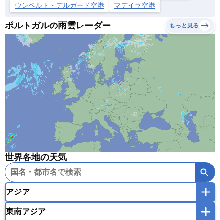
ウンベルト・デルガード空港
マデイラ空港
ポルトガルの雨雲レーダー
もっと見る
世界各地の天気
アジア
東南アジア
韓国
中国
台湾
香港
マカオ