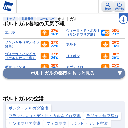
検索
現在地
雨雲レーダー
台風情報
地震情報
ポルトガル
警報・注意報
2週間天気
ラ
トップ
世界天気
ヨーロッパ
ポルトガル各地の天気予報
ヴィーラ・ド・ポルト
37℃
25℃
エボラ
16℃
23℃
（サンタマリア島）
フンシャル（マデイラ
27℃
26℃
ポルト
22℃
16℃
諸島）
ヴィーラ・バレイラ
27℃
30℃
リスボン
24℃
20℃
（ポルトサント島）
30℃
25℃
ギマラインス
アヴェイロ
15℃
16℃
ポルトガルの都市をもっと見る
31℃
26℃
コインブラ
オビドス
15℃
18℃
25℃
26℃
ナザレ
シントラ
18℃
19℃
29℃
27℃
ポルトガルの空港
ファティマ
バターリャ
16℃
16℃
ポンタ・デルガダ空港
フランシスコ・デ・サ・カルネイロ空港
ラジェス航空基地
サンタマリア空港
ファロ空港
ポルト・サント空港