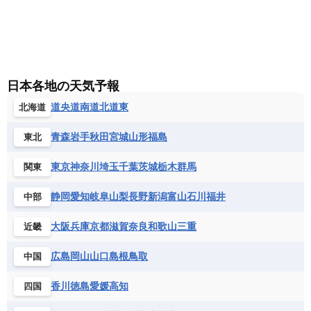
コンゴ共和国
コンゴ民主共和国
ベルギー
ボスニア・ヘルツェゴビナ
セントビンセント及びグレナディーン諸島
コートジボワール
ポルトガル
ポーランド
マルタ
セントルシア
チリ
トリニダード・トバゴ
サントメ・プリンシペ民主共和国
ザンビア共和国
モナコ公国
モルドバ
モンテネグロ
ドミニカ共和国
ドミニカ国
シエラレオネ共和国
ジブチ共和国
ラトビア
リトアニア
リヒテンシュタイン
ニカラグア共和国
ハイチ共和国
バハマ
ジンバブエ
スーダン
セネガル
日本各地の天気予報
ルクセンブルク
ルーマニア
ロシア
バルバドス
パナマ
パラグアイ
セントヘレナ諸島
セーシェル
道央
道南
道北
道東
北海道
北マケドニア
フランス領ギアナ
ブラジル
プエルトリコ
ソマリア連邦共和国
タンザニア
チャド
ベネズエラ
ベリーズ
ペルー
青森
岩手
秋田
宮城
山形
福島
東北
チュニジア
トーゴ
ナイジェリア連邦共和国
ホンジュラス
ボリビア
マルティニーク
ナミビア
ニジェール
ブルキナファソ
東京
神奈川
埼玉
千葉
茨城
栃木
群馬
関東
メキシコ
ブルンジ共和国
ベナン
ボツワナ
静岡
愛知
岐阜
山梨
長野
新潟
富山
石川
福井
中部
マダガスカル
マラウイ共和国
マリ
モザンビーク
モロッコ
モーリシャス共和国
大阪
兵庫
京都
滋賀
奈良
和歌山
三重
近畿
モーリタニア
リビア
リベリア共和国
広島
岡山
山口
島根
鳥取
中国
ルワンダ共和国
レソト王国
中央アフリカ共和国
南アフリカ共和国
香川
徳島
愛媛
高知
四国
南スーダン
赤道ギニア共和国