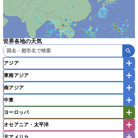
世界各地の天気
アジア
東南アジア
韓国
中国
台湾
香港
マカオ
南アジア
モンゴル
北朝鮮
インドネシア
カンボジア
シンガポール
中東
タイ
フィリピン
ブルネイ
ベトナム
インド
スリランカ
ネパール
マレーシア
ミャンマー
ヨーロッパ
バングラデシュ
パキスタン
ブータン王国
アフガニスタン
アラブ首長国連邦
イエメン
ラオス人民民主共和国
東ティモール民主共和国
モルディブ
オセアニア・太平洋
イスラエル
イラク
イラン
アイスランド
アイルランド
ウズベキスタン
オマーン
カザフスタン
北アメリカ
アゼルバイジャン
アルバニア
アルメニア