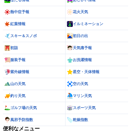
熱中症予報
花火天気
紅葉情報
イルミネーション
スキー＆スノボ
初日の出
初詣
天気痛予報
服装予報
お洗濯情報
紫外線情報
星空・天体情報
山の天気
空の天気
釣り天気
マリン天気
ゴルフ場の天気
スポーツ天気
風邪予防指数
乾燥指数
便利なメニュー