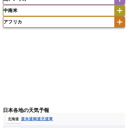
アメリカ領サモア
オーストラリア
キリバス
カタール
キプロス
キルギス
イギリス
イタリア
ウクライナ
中南米
クック諸島
グアム
サイパン
クウェート
サウジアラビア
シリア
アメリカ
アラスカ
カナダ
エストニア
オランダ
オーストリア
サモア独立国
ソロモン諸島
タヒチ
タジキスタン
トルクメニスタン
トルコ
アフリカ
バーミューダ諸島
ギリシャ
クロアチア
コソボ
アメリカ領バージン諸島
アルゼンチン
ツバル
トンガ
ナウル共和国
ニウエ
バーレーン
ヨルダン
レバノン
サンマリノ共和国
ジブラルタル
ジョージア
アンティグア・バーブーダ
ウルグアイ
ニューカレドニア
ニュージーランド
ハワイ
アルジェリア
アンゴラ
ウガンダ
スイス
スウェーデン
スペイン
エクアドル
エルサルバドル
ガイアナ
バヌアツ
パプアニューギニア
パラオ
エジプト
エスワティニ王国
エチオピア
スロバキア
スロベニア共和国
セルビア
キューバ
グアテマラ
グアドループ
フィジー
マーシャル諸島
ミクロネシア連邦
エリトリア国
カメルーン
カーボベルデ
チェコ
デンマーク
ドイツ
ノルウェー
グレナダ
ケイマン諸島
コスタリカ
ワリス・フテュナ
ガボン
ガンビア
ガーナ共和国
ギニア
ハンガリー
バチカン市国
フィンランド
コロンビア
ジャマイカ
スリナム
ギニアビサウ共和国
ケニア
コモロ連合
フランス
ブルガリア
ベラルーシ
セントクリストファー・ネービス
コンゴ共和国
コンゴ民主共和国
ベルギー
ボスニア・ヘルツェゴビナ
セントビンセント及びグレナディーン諸島
コートジボワール
ポルトガル
ポーランド
マルタ
セントルシア
チリ
トリニダード・トバゴ
サントメ・プリンシペ民主共和国
ザンビア共和国
モナコ公国
モルドバ
モンテネグロ
ドミニカ共和国
ドミニカ国
シエラレオネ共和国
ジブチ共和国
ラトビア
リトアニア
リヒテンシュタイン
ニカラグア共和国
ハイチ共和国
バハマ
ジンバブエ
スーダン
セネガル
日本各地の天気予報
ルクセンブルク
ルーマニア
ロシア
バルバドス
パナマ
パラグアイ
セントヘレナ諸島
セーシェル
道央
道南
道北
道東
北海道
北マケドニア
フランス領ギアナ
ブラジル
プエルトリコ
ソマリア連邦共和国
タンザニア
チャド