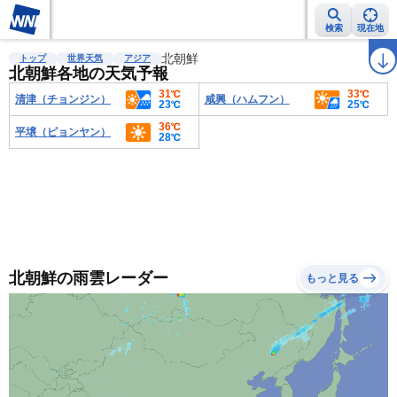
検索
現在地
雨雲レーダー
台風情報
北朝鮮
地震情報
警報・注意報
2週間天気
ラ
トップ
世界天気
アジア
北朝鮮各地の天気予報
31℃
33℃
清津（チョンジン）
咸興（ハムフン）
23℃
25℃
36℃
平壌（ピョンヤン）
28℃
北朝鮮の雨雲レーダー
もっと見る