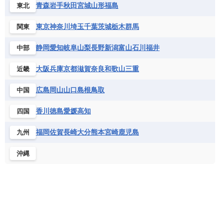
ベネズエラ
ベリーズ
ペルー
青森
岩手
秋田
宮城
山形
福島
東北
チュニジア
トーゴ
ナイジェリア連邦共和国
ホンジュラス
ボリビア
マルティニーク
ナミビア
ニジェール
ブルキナファソ
東京
神奈川
埼玉
千葉
茨城
栃木
群馬
関東
メキシコ
ブルンジ共和国
ベナン
ボツワナ
静岡
愛知
岐阜
山梨
長野
新潟
富山
石川
福井
中部
マダガスカル
マラウイ共和国
マリ
モザンビーク
モロッコ
モーリシャス共和国
大阪
兵庫
京都
滋賀
奈良
和歌山
三重
近畿
モーリタニア
リビア
リベリア共和国
広島
岡山
山口
島根
鳥取
中国
ルワンダ共和国
レソト王国
中央アフリカ共和国
南アフリカ共和国
香川
徳島
愛媛
高知
四国
南スーダン
赤道ギニア共和国
福岡
佐賀
長崎
大分
熊本
宮崎
鹿児島
九州
沖縄