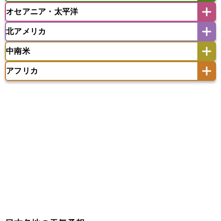
モルディブ
オセアニア・太平洋
イスラエル
イラク
イラン
アイスランド
アイルランド
ウズベキスタン
オマーン
カザフスタン
北アメリカ
アゼルバイジャン
アルバニア
アルメニア
アメリカ領サモア
オーストラリア
キリバス
カタール
キプロス
キルギス
イギリス
イタリア
ウクライナ
中南米
クック諸島
グアム
サイパン
クウェート
サウジアラビア
シリア
アメリカ
アラスカ
カナダ
エストニア
オランダ
オーストリア
サモア独立国
ソロモン諸島
タヒチ
タジキスタン
トルクメニスタン
トルコ
アフリカ
バーミューダ諸島
ギリシャ
クロアチア
コソボ
アメリカ領バージン諸島
アルゼンチン
ツバル
トンガ
ナウル共和国
ニウエ
バーレーン
ヨルダン
レバノン
サンマリノ共和国
ジブラルタル
ジョージア
アンティグア・バーブーダ
ウルグアイ
ニューカレドニア
ニュージーランド
ハワイ
アルジェリア
アンゴラ
ウガンダ
スイス
スウェーデン
スペイン
エクアドル
エルサルバドル
ガイアナ
バヌアツ
パプアニューギニア
パラオ
エジプト
エスワティニ王国
エチオピア
スロバキア
スロベニア共和国
セルビア
キューバ
グアテマラ
グアドループ
フィジー
マーシャル諸島
ミクロネシア連邦
エリトリア国
カメルーン
カーボベルデ
チェコ
デンマーク
ドイツ
ノルウェー
グレナダ
ケイマン諸島
コスタリカ
ワリス・フテュナ
ガボン
ガンビア
ガーナ共和国
ギニア
ハンガリー
バチカン市国
フィンランド
コロンビア
ジャマイカ
スリナム
ギニアビサウ共和国
ケニア
コモロ連合
フランス
ブルガリア
ベラルーシ
セントクリストファー・ネービス
コンゴ共和国
コンゴ民主共和国
ベルギー
ボスニア・ヘルツェゴビナ
セントビンセント及びグレナディーン諸島
コートジボワール
ポルトガル
ポーランド
マルタ
セントルシア
チリ
トリニダード・トバゴ
サントメ・プリンシペ民主共和国
ザンビア共和国
モナコ公国
モルドバ
モンテネグロ
ドミニカ共和国
ドミニカ国
シエラレオネ共和国
ジブチ共和国
ラトビア
リトアニア
リヒテンシュタイン
ニカラグア共和国
ハイチ共和国
バハマ
ジンバブエ
スーダン
セネガル