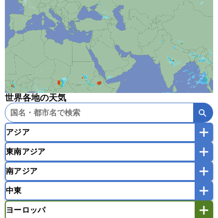
世界各地の天気
アジア
東南アジア
韓国
中国
台湾
香港
マカオ
南アジア
モンゴル
北朝鮮
インドネシア
カンボジア
シンガポール
中東
タイ
フィリピン
ブルネイ
ベトナム
インド
スリランカ
ネパール
マレーシア
ミャンマー
ヨーロッパ
バングラデシュ
パキスタン
ブータン王国
アフガニスタン
アラブ首長国連邦
イエメン
ラオス人民民主共和国
東ティモール民主共和国