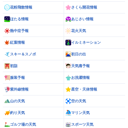
花粉飛散情報
さくら開花情報
ほたる情報
あじさい情報
熱中症予報
花火天気
紅葉情報
イルミネーション
スキー＆スノボ
初日の出
初詣
天気痛予報
服装予報
お洗濯情報
紫外線情報
星空・天体情報
山の天気
空の天気
釣り天気
マリン天気
ゴルフ場の天気
スポーツ天気