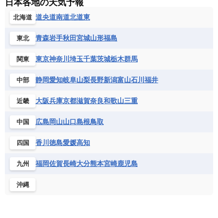
日本各地の天気予報
ルクセンブルク
ルーマニア
ロシア
バルバドス
パナマ
パラグアイ
セントヘレナ諸島
セーシェル
道央
道南
道北
道東
北海道
北マケドニア
フランス領ギアナ
ブラジル
プエルトリコ
ソマリア連邦共和国
タンザニア
チャド
ベネズエラ
ベリーズ
ペルー
青森
岩手
秋田
宮城
山形
福島
東北
チュニジア
トーゴ
ナイジェリア連邦共和国
ホンジュラス
ボリビア
マルティニーク
ナミビア
ニジェール
ブルキナファソ
東京
神奈川
埼玉
千葉
茨城
栃木
群馬
関東
メキシコ
ブルンジ共和国
ベナン
ボツワナ
静岡
愛知
岐阜
山梨
長野
新潟
富山
石川
福井
中部
マダガスカル
マラウイ共和国
マリ
モザンビーク
モロッコ
モーリシャス共和国
大阪
兵庫
京都
滋賀
奈良
和歌山
三重
近畿
モーリタニア
リビア
リベリア共和国
広島
岡山
山口
島根
鳥取
中国
ルワンダ共和国
レソト王国
中央アフリカ共和国
南アフリカ共和国
香川
徳島
愛媛
高知
四国
南スーダン
赤道ギニア共和国
福岡
佐賀
長崎
大分
熊本
宮崎
鹿児島
九州
沖縄