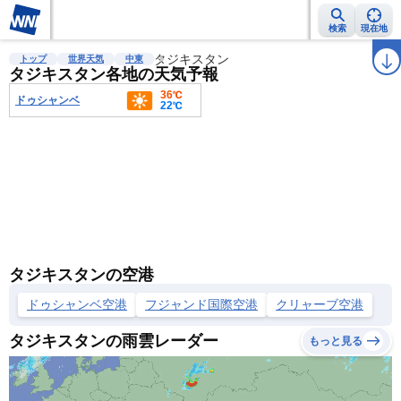
検索
現在地
雨雲レーダー
台風情報
タジキスタン
地震情報
警報・注意報
2週間天気
ラ
トップ
世界天気
中東
タジキスタン各地の天気予報
36℃
ドゥシャンベ
22℃
タジキスタンの空港
ドゥシャンベ空港
フジャンド国際空港
クリャーブ空港
タジキスタンの雨雲レーダー
もっと見る