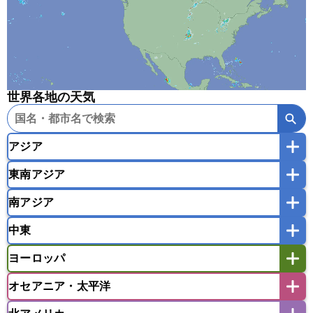
世界各地の天気
アジア
東南アジア
韓国
中国
台湾
香港
マカオ
南アジア
モンゴル
北朝鮮
インドネシア
カンボジア
シンガポール
中東
タイ
フィリピン
ブルネイ
ベトナム
インド
スリランカ
ネパール
マレーシア
ミャンマー
ヨーロッパ
バングラデシュ
パキスタン
ブータン王国
アフガニスタン
アラブ首長国連邦
イエメン
ラオス人民民主共和国
東ティモール民主共和国
モルディブ
オセアニア・太平洋
イスラエル
イラク
イラン
アイスランド
アイルランド
ウズベキスタン
オマーン
カザフスタン