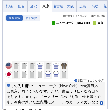
札幌
仙台
金沢
東京
名古屋
大阪
広島
高松
福
集計期間： 8月7日(金) ～ 8月13日(木)
最高気温
最低気温
ニューヨーク（New York）
東京
服装アイコンの説明
この先1週間のニューヨーク（New York）の最高気温
は東京と同じくらいです。ただ、東京より低くなる日も
あります。昼間は、ノースリーブ1枚でも過ごせる暑さで
す。冷房の効いた室内用にストールやカーディガンなど
があると重宝します。朝晩と昼間では体感が大きく変わ