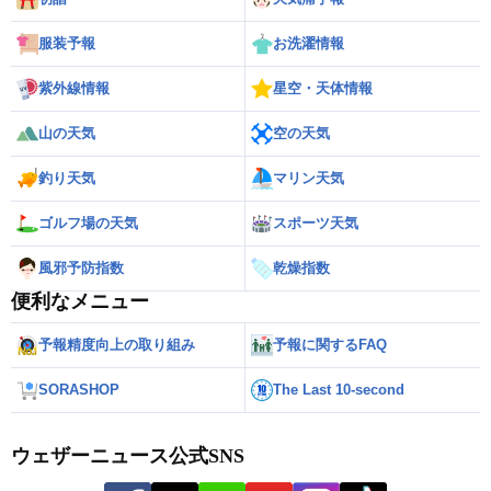
服装予報
お洗濯情報
紫外線情報
星空・天体情報
山の天気
空の天気
釣り天気
マリン天気
ゴルフ場の天気
スポーツ天気
風邪予防指数
乾燥指数
便利なメニュー
予報精度向上の取り組み
予報に関するFAQ
SORASHOP
The Last 10-second
ウェザーニュース公式SNS