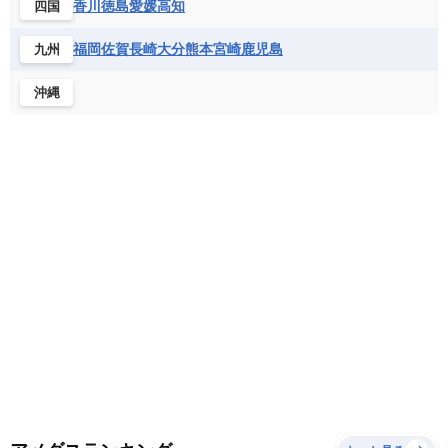
香川
徳島
愛媛
高知
四国
ベネズエラ
ベリーズ
ペルー
チュニジア
トーゴ
ナイジェリア連邦共和国
ホンジュラス
ボリビア
マルティニーク
福岡
佐賀
長崎
大分
熊本
宮崎
鹿児島
九州
ナミビア
ニジェール
ブルキナファソ
メキシコ
ブルンジ共和国
ベナン
ボツワナ
沖縄
マダガスカル
マラウイ共和国
マリ
モザンビーク
モロッコ
モーリシャス共和国
モーリタニア
リビア
リベリア共和国
ルワンダ共和国
レソト王国
中央アフリカ共和国
南アフリカ共和国
南スーダン
赤道ギニア共和国