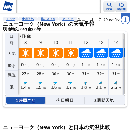
検索
現在地
雨雲レーダー
台風情報
地震情報
警報・注意報
ニューヨーク（New York）
2週間天気
ラ
トップ
世界天気
北アメリカ
アメリカ
ニューヨーク（New York）の天気予報
現地時刻 8/7(金) 8時
日
7日(金)
8
9
10
11
12
13
14
時
天気
0
0
0
0
1
1
1
1
降水
ミリ
ミリ
ミリ
ミリ
ミリ
ミリ
ミリ
27
28
30
30
31
32
31
3
気温
℃
℃
℃
℃
℃
℃
℃
1.4
1.5
1.6
1.7
1.8
2.1
2.5
2
風
m
m
m
m
m
m
m
1時間ごと
今日明日
2週間天気
ニューヨーク（New York）と日本の気温比較