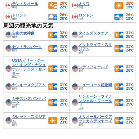
29℃
28℃
モントリオール
オタワ
22℃
19℃
8時
8時
26℃
26℃
トロント
ロンドン
20℃
18℃
8時
8時
周辺の観光地の天気
32℃
31℃
自由の女神像
タイムズスクエア
25℃
25℃
8時
8時
メットライフ・スタ
31℃
31℃
セントラルパーク
ジアム
25℃
24℃
8時
8時
USTAビリー・ジー
ン・キング・ナショ
31℃
31℃
シティフィールド
ナル・テニス・セン
26℃
26℃
8時
ター
8時
31℃
31℃
ヤンキースタジアム
ニューヨーク植物園
25℃
25℃
8時
8時
リンカーン・フィナ
シチズンズバンクパ
33℃
33℃
ンシャル・フィール
ーク
25℃
25℃
ド
8時
8時
ジレット・スタジア
オリオールパークア
33℃
32℃
ム
ットカムデンヤーズ
23℃
23℃
8時
8時