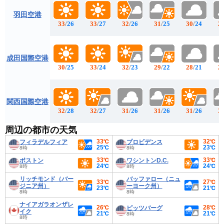
羽田空港
33
/
26
33
/
27
32
/
26
31
/
25
30
/
24
2
成田国際空港
30
/
25
33
/
24
32
/
23
29
/
22
28
/
21
2
関西国際空港
32
/
28
32
/
27
31
/
26
31
/
26
31
/
26
3
周辺の都市の天気
33℃
32℃
フィラデルフィア
プロビデンス
25℃
23℃
8時
8時
33℃
33℃
ボストン
ワシントンD.C.
24℃
24℃
8時
8時
リッチモンド（バー
バッファロー（ニュ
33℃
27℃
ジニア州）
ーヨーク州）
23℃
21℃
8時
8時
ナイアガラオンザレ
26℃
28℃
ピッツバーグ
イク
21℃
21℃
8時
8時