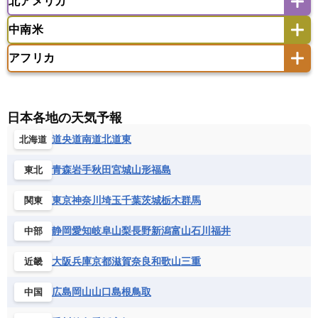
北アメリカ
アゼルバイジャン
アルバニア
アルメニア
アメリカ領サモア
オーストラリア
キリバス
カタール
キプロス
キルギス
イギリス
イタリア
ウクライナ
中南米
クック諸島
グアム
サイパン
クウェート
サウジアラビア
シリア
アメリカ
アラスカ
カナダ
エストニア
オランダ
オーストリア
サモア独立国
ソロモン諸島
タヒチ
タジキスタン
トルクメニスタン
トルコ
アフリカ
バーミューダ諸島
ギリシャ
クロアチア
コソボ
アメリカ領バージン諸島
アルゼンチン
ツバル
トンガ
ナウル共和国
ニウエ
バーレーン
ヨルダン
レバノン
サンマリノ共和国
ジブラルタル
ジョージア
アンティグア・バーブーダ
ウルグアイ
ニューカレドニア
ニュージーランド
ハワイ
アルジェリア
アンゴラ
ウガンダ
スイス
スウェーデン
スペイン
エクアドル
エルサルバドル
ガイアナ
バヌアツ
パプアニューギニア
パラオ
エジプト
エスワティニ王国
エチオピア
日本各地の天気予報
スロバキア
スロベニア共和国
セルビア
キューバ
グアテマラ
グアドループ
フィジー
マーシャル諸島
ミクロネシア連邦
エリトリア国
カメルーン
カーボベルデ
道央
道南
道北
道東
北海道
チェコ
デンマーク
ドイツ
ノルウェー
グレナダ
ケイマン諸島
コスタリカ
ワリス・フテュナ
ガボン
ガンビア
ガーナ共和国
ギニア
ハンガリー
バチカン市国
フィンランド
コロンビア
ジャマイカ
スリナム
青森
岩手
秋田
宮城
山形
福島
東北
ギニアビサウ共和国
ケニア
コモロ連合
フランス
ブルガリア
ベラルーシ
セントクリストファー・ネービス
コンゴ共和国
コンゴ民主共和国
ベルギー
ボスニア・ヘルツェゴビナ
東京
神奈川
埼玉
千葉
茨城
栃木
群馬
関東
セントビンセント及びグレナディーン諸島
コートジボワール
ポルトガル
ポーランド
マルタ
セントルシア
チリ
トリニダード・トバゴ
静岡
愛知
岐阜
山梨
長野
新潟
富山
石川
福井
中部
サントメ・プリンシペ民主共和国
ザンビア共和国
モナコ公国
モルドバ
モンテネグロ
ドミニカ共和国
ドミニカ国
シエラレオネ共和国
ジブチ共和国
ラトビア
リトアニア
リヒテンシュタイン
大阪
兵庫
京都
滋賀
奈良
和歌山
三重
近畿
ニカラグア共和国
ハイチ共和国
バハマ
ジンバブエ
スーダン
セネガル
ルクセンブルク
ルーマニア
ロシア
バルバドス
パナマ
パラグアイ
広島
岡山
山口
島根
鳥取
中国
セントヘレナ諸島
セーシェル
北マケドニア
フランス領ギアナ
ブラジル
プエルトリコ
ソマリア連邦共和国
タンザニア
チャド