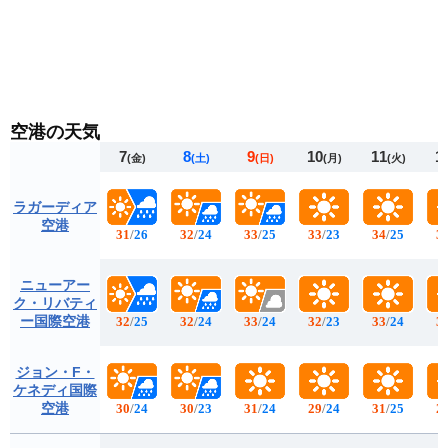
空港の天気
7
8
9
10
11
1
(金)
(土)
(日)
(月)
(火)
ラガーディア
空港
31
/
26
32
/
24
33
/
25
33
/
23
34
/
25
3
ニューアー
ク・リバティ
ー国際空港
32
/
25
32
/
24
33
/
24
32
/
23
33
/
24
3
ジョン・F・
ケネディ国際
空港
30
/
24
30
/
23
31
/
24
29
/
24
31
/
25
2