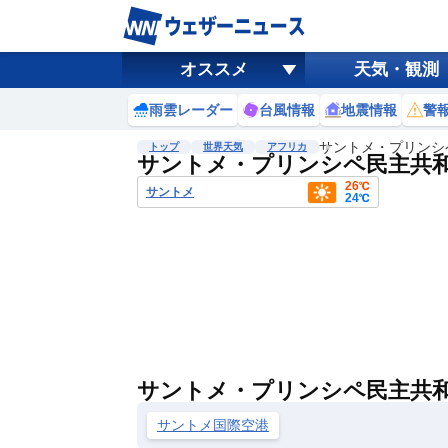
オススメ
天気・観測
雨雲レーダー
台風情報
地震情報
警
サントメ・プリンシ
トップ
世界天気
アフリカ
サントメ・プリンシペ民主共
26℃
サントメ
24℃
サントメ・プリンシペ民主共
サントメ国際空港