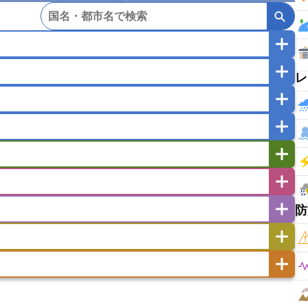
レ
マカオ
モンゴル
北朝鮮
ガポール
タイ
フィリピン
ブルネイ
ー
ラオス人民民主共和国
東ティモール民主共和国
バングラデシュ
パキスタン
ブータン王国
イエメン
イスラエル
イラク
イラン
フスタン
カタール
キプロス
キルギス
ゼルバイジャン
アルバニア
アルメニア
リア
タジキスタン
トルクメニスタン
トルコ
エストニア
オランダ
オーストリア
防
キリバス
クック諸島
グアム
サイパン
サンマリノ共和国
ジブラルタル
ジョージア
ヒチ
ツバル
トンガ
ナウル共和国
ニウエ
バーミューダ諸島
スロバキア
スロベニア共和国
セルビア
ド
ハワイ
バヌアツ
パプアニューギニア
ノルウェー
ハンガリー
バチカン市国
チン
アンティグア・バーブーダ
ウルグアイ
島
ミクロネシア連邦
ワリス・フテュナ
リア
ベラルーシ
ベルギー
イアナ
キューバ
グアテマラ
グアドループ
ダ
エジプト
エスワティニ王国
エチオピア
ガル
ポーランド
マルタ
モナコ公国