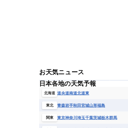
グレナダ
ケイマン諸島
コスタ
エリトリア国
カメルーン
カー
モルドバ
モンテネグロ
ラトビ
セントクリストファー・ネービス
ギニア
ギニアビサウ共和国
ケ
ルクセンブルク
ルーマニア
ロ
チリ
トリニダード・トバゴ
ド
コンゴ民主共和国
コートジボワー
ハイチ共和国
バハマ
バルバド
シエラレオネ共和国
ジブチ共和国
ブラジル
プエルトリコ
ベネズ
セントヘレナ諸島
セーシェル
ボリビア
マルティニーク
メキ
チュニジア
トーゴ
ナイジェリ
ブルキナファソ
ブルンジ共和国
マラウイ共和国
マリ
モザンビ
モーリタニア
リビア
リベリア
お天気ニュース
中央アフリカ共和国
南アフリカ共
日本各地の天気予報
道央
道南
道北
道東
北海道
青森
岩手
秋田
宮城
山形
福島
東北
東京
神奈川
埼玉
千葉
茨城
栃木
群馬
関東