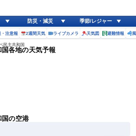
防災・減災
季節/レジャー
報・注意報
2週間天気
ライブカメラ
天気図
避難情報
ペ民主共和国
和国各地の天気予報
和国の空港