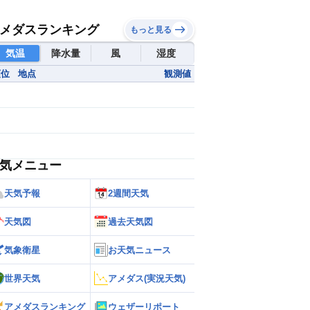
メダスランキング
もっと見る
気温
降水量
風
湿度
順位
地点
観測値
気メニュー
天気予報
2週間天気
天気図
過去天気図
気象衛星
お天気ニュース
世界天気
アメダス(実況天気)
アメダスランキング
ウェザーリポート