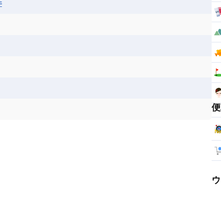
井
便
ウ