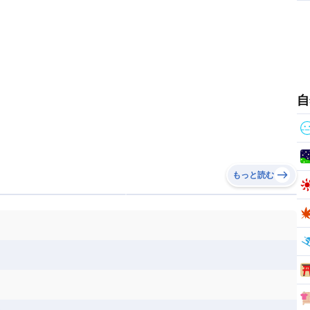
リカ
コロンビア
ジャマイカ
スリナム
ボベルデ
ガボン
ガンビア
ガーナ共和国
ア
リトアニア
リヒテンシュタイン
セントビンセント及びグレナディーン諸島
セントルシア
ニア
コモロ連合
コンゴ共和国
シア
北マケドニア
ミニカ共和国
ドミニカ国
ニカラグア共和国
ル
サントメ・プリンシペ民主共和国
ザンビア共和国
ス
パナマ
パラグアイ
フランス領ギアナ
ジンバブエ
スーダン
セネガル
エラ
ベリーズ
ペルー
ホンジュラス
ソマリア連邦共和国
タンザニア
チャド
自
シコ
ア連邦共和国
ナミビア
ニジェール
ベナン
ボツワナ
マダガスカル
ーク
モロッコ
モーリシャス共和国
共和国
ルワンダ共和国
レソト王国
もっと読む
和国
南スーダン
赤道ギニア共和国