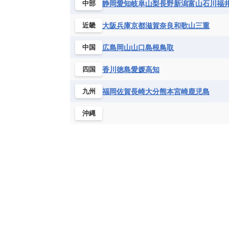
静岡
愛知
岐阜
山梨
長野
新潟
富山
石川
福
中部
大阪
兵庫
京都
滋賀
奈良
和歌山
三重
近畿
広島
岡山
山口
島根
鳥取
中国
香川
徳島
愛媛
高知
四国
福岡
佐賀
長崎
大分
熊本
宮崎
鹿児島
九州
沖縄