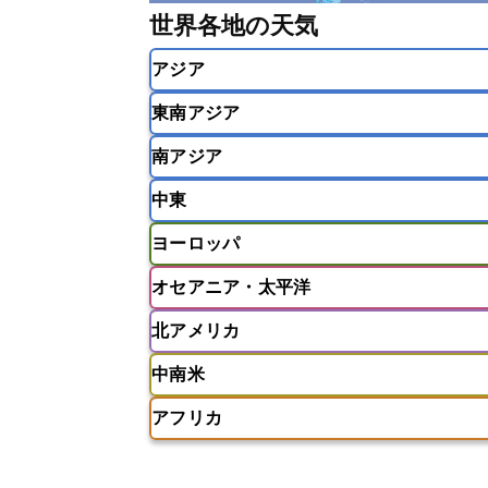
世界各地の天気
アジア
東南アジア
韓国
中国
台湾
香港
南アジア
インドネシア
カンボジア
シン
中東
ベトナム
マレーシア
ミャンマ
インド
スリランカ
ネパール
ヨーロッパ
モルディブ
アフガニスタン
アラブ首長国連邦
オセアニア・太平洋
ウズベキスタン
オマーン
カザ
アイスランド
アイルランド
ア
クウェート
サウジアラビア
シ
北アメリカ
イギリス
イタリア
ウクライナ
アメリカ領サモア
オーストラリア
バーレーン
ヨルダン
レバノン
ギリシャ
クロアチア
コソボ
中南米
サモア独立国
ソロモン諸島
タ
アメリカ
アラスカ
カナダ
スイス
スウェーデン
スペイン
ニューカレドニア
ニュージーラン
アフリカ
チェコ
デンマーク
ドイツ
アメリカ領バージン諸島
アルゼン
パラオ
フィジー
マーシャル諸
フィンランド
フランス
ブルガ
エクアドル
エルサルバドル
ガ
アルジェリア
アンゴラ
ウガン
ボスニア・ヘルツェゴビナ
ポルト