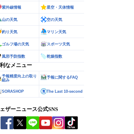
紫外線情報
星空・天体情報
山の天気
空の天気
釣り天気
マリン天気
ゴルフ場の天気
スポーツ天気
風邪予防指数
乾燥指数
利なメニュー
予報精度向上の取り
予報に関するFAQ
組み
SORASHOP
The Last 10-second
ェザーニュース公式SNS