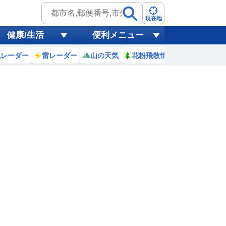
現在地
健康/生活
便利メニュー
風レーダー
雷レーダー
山の天気
花粉飛散情報
世界天気