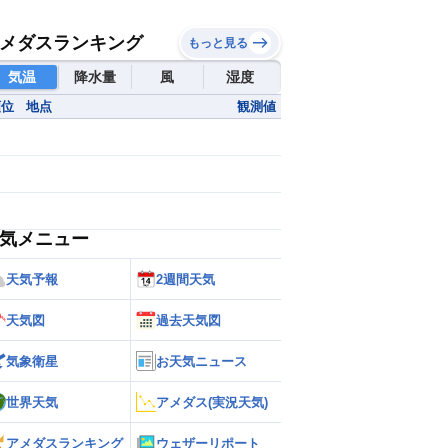
メダスランキング
もっと見る
気温
降水量
風
湿度
順位
地点
観測値
気メニュー
天気予報
2週間天気
天気図
過去天気図
気象衛星
お天気ニュース
世界天気
アメダス(実況天気)
アメダスランキング
ウェザーリポート