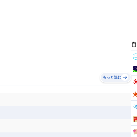
リカ
コロンビア
ジャマイカ
スリナム
ボベルデ
ガボン
ガンビア
ガーナ共和国
ア
リトアニア
リヒテンシュタイン
セントビンセント及びグレナディーン諸島
セントルシア
ニア
コモロ連合
コンゴ共和国
シア
北マケドニア
ミニカ共和国
ドミニカ国
ニカラグア共和国
ル
サントメ・プリンシペ民主共和国
ザンビア共和国
ス
パナマ
パラグアイ
フランス領ギアナ
ジンバブエ
スーダン
セネガル
エラ
ベリーズ
ペルー
ホンジュラス
ソマリア連邦共和国
タンザニア
チャド
自
シコ
ア連邦共和国
ナミビア
ニジェール
ベナン
ボツワナ
マダガスカル
ーク
モロッコ
モーリシャス共和国
共和国
ルワンダ共和国
レソト王国
もっと読む
和国
南スーダン
赤道ギニア共和国