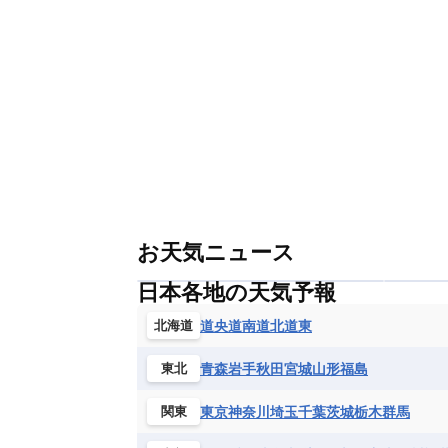
グレナダ
ケイマン諸島
コスタ
エリトリア国
カメルーン
カー
モルドバ
モンテネグロ
ラトビ
セントクリストファー・ネービス
ギニア
ギニアビサウ共和国
ケ
ルクセンブルク
ルーマニア
ロ
チリ
トリニダード・トバゴ
ド
コンゴ民主共和国
コートジボワー
ハイチ共和国
バハマ
バルバド
シエラレオネ共和国
ジブチ共和国
ブラジル
プエルトリコ
ベネズ
セントヘレナ諸島
セーシェル
ボリビア
マルティニーク
メキ
チュニジア
トーゴ
ナイジェリ
ブルキナファソ
ブルンジ共和国
マラウイ共和国
マリ
モザンビ
モーリタニア
リビア
リベリア
お天気ニュース
中央アフリカ共和国
南アフリカ共
日本各地の天気予報
道央
道南
道北
道東
北海道
青森
岩手
秋田
宮城
山形
福島
東北
東京
神奈川
埼玉
千葉
茨城
栃木
群馬
関東