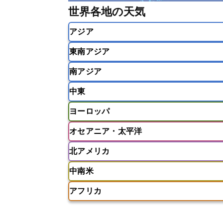
世界各地の天気
アジア
東南アジア
韓国
中国
台湾
香港
南アジア
インドネシア
カンボジア
シン
中東
ベトナム
マレーシア
ミャンマ
インド
スリランカ
ネパール
ヨーロッパ
モルディブ
アフガニスタン
アラブ首長国連邦
オセアニア・太平洋
ウズベキスタン
オマーン
カザ
アイスランド
アイルランド
ア
クウェート
サウジアラビア
シ
北アメリカ
イギリス
イタリア
ウクライナ
アメリカ領サモア
オーストラリア
バーレーン
ヨルダン
レバノン
ギリシャ
クロアチア
コソボ
中南米
サモア独立国
ソロモン諸島
タ
アメリカ
アラスカ
カナダ
スイス
スウェーデン
スペイン
ニューカレドニア
ニュージーラン
アフリカ
チェコ
デンマーク
ドイツ
アメリカ領バージン諸島
アルゼン
パラオ
フィジー
マーシャル諸
フィンランド
フランス
ブルガ
エクアドル
エルサルバドル
ガ
アルジェリア
アンゴラ
ウガン
ボスニア・ヘルツェゴビナ
ポルト