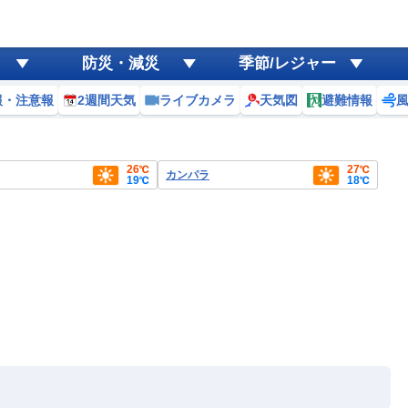
防災・減災
季節/レジャー
報・注意報
2週間天気
ライブカメラ
天気図
避難情報
26℃
27℃
カンパラ
19℃
18℃