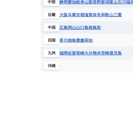
静岡
愛知
岐阜
山梨
長野
新潟
富山
石川
福
中部
大阪
兵庫
京都
滋賀
奈良
和歌山
三重
近畿
広島
岡山
山口
島根
鳥取
中国
香川
徳島
愛媛
高知
四国
福岡
佐賀
長崎
大分
熊本
宮崎
鹿児島
九州
沖縄