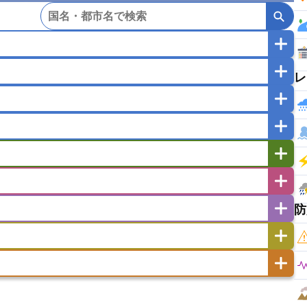
レ
マカオ
モンゴル
北朝鮮
ガポール
タイ
フィリピン
ブルネイ
ー
ラオス人民民主共和国
東ティモール民主共和国
バングラデシュ
パキスタン
ブータン王国
イエメン
イスラエル
イラク
イラン
フスタン
カタール
キプロス
キルギス
ゼルバイジャン
アルバニア
アルメニア
リア
タジキスタン
トルクメニスタン
トルコ
エストニア
オランダ
オーストリア
防
キリバス
クック諸島
グアム
サイパン
サンマリノ共和国
ジブラルタル
ジョージア
ヒチ
ツバル
トンガ
ナウル共和国
ニウエ
バーミューダ諸島
スロバキア
スロベニア共和国
セルビア
ド
ハワイ
バヌアツ
パプアニューギニア
ノルウェー
ハンガリー
バチカン市国
チン
アンティグア・バーブーダ
ウルグアイ
島
ミクロネシア連邦
ワリス・フテュナ
リア
ベラルーシ
ベルギー
イアナ
キューバ
グアテマラ
グアドループ
ダ
エジプト
エスワティニ王国
エチオピア
ガル
ポーランド
マルタ
モナコ公国