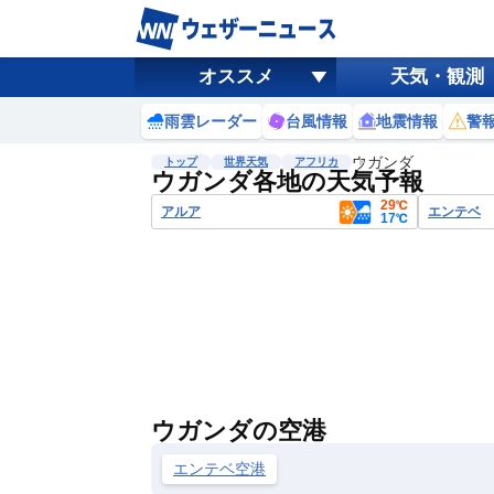
オススメ
天気・観測
雨雲レーダー
台風情報
地震情報
警
ウガンダ
トップ
世界天気
アフリカ
ウガンダ各地の天気予報
29℃
アルア
エンテベ
17℃
ウガンダの空港
エンテベ空港