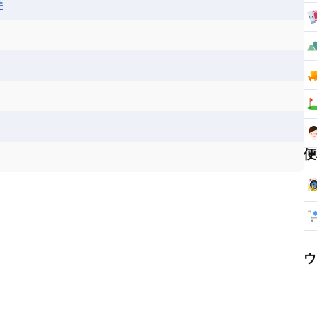
井
便
ウ