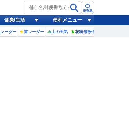
現在地
健康/生活
便利メニュー
風レーダー
雷レーダー
山の天気
花粉飛散情報
世界天気