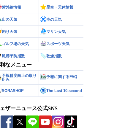
紫外線情報
星空・天体情報
山の天気
空の天気
釣り天気
マリン天気
ゴルフ場の天気
スポーツ天気
風邪予防指数
乾燥指数
利なメニュー
予報精度向上の取り
予報に関するFAQ
組み
SORASHOP
The Last 10-second
ェザーニュース公式SNS