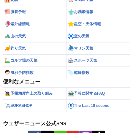
服装予報
お洗濯情報
紫外線情報
星空・天体情報
山の天気
空の天気
釣り天気
マリン天気
ゴルフ場の天気
スポーツ天気
風邪予防指数
乾燥指数
便利なメニュー
予報精度向上の取り組み
予報に関するFAQ
SORASHOP
The Last 10-second
ウェザーニュース公式SNS