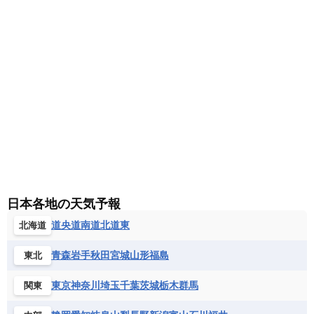
バヌアツ
パプアニューギニア
パラオ
エジプト
エスワティニ王国
エチオピア
スロバキア
スロベニア共和国
セルビア
キューバ
グアテマラ
グアドループ
フィジー
マーシャル諸島
ミクロネシア連邦
エリトリア国
カメルーン
カーボベルデ
チェコ
デンマーク
ドイツ
ノルウェー
グレナダ
ケイマン諸島
コスタリカ
ワリス・フテュナ
ガボン
ガンビア
ガーナ共和国
ギニア
ハンガリー
バチカン市国
フィンランド
コロンビア
ジャマイカ
スリナム
ギニアビサウ共和国
ケニア
コモロ連合
フランス
ブルガリア
ベラルーシ
セントクリストファー・ネービス
コンゴ共和国
コンゴ民主共和国
ベルギー
ボスニア・ヘルツェゴビナ
セントビンセント及びグレナディーン諸島
コートジボワール
ポルトガル
ポーランド
マルタ
セントルシア
チリ
トリニダード・トバゴ
サントメ・プリンシペ民主共和国
ザンビア共和国
モナコ公国
モルドバ
モンテネグロ
ドミニカ共和国
ドミニカ国
シエラレオネ共和国
ジブチ共和国
ラトビア
リトアニア
リヒテンシュタイン
ニカラグア共和国
ハイチ共和国
バハマ
ジンバブエ
スーダン
セネガル
ルクセンブルク
ルーマニア
ロシア
バルバドス
パナマ
パラグアイ
セントヘレナ諸島
セーシェル
北マケドニア
フランス領ギアナ
ブラジル
プエルトリコ
日本各地の天気予報
ソマリア連邦共和国
タンザニア
チャド
ベネズエラ
ベリーズ
ペルー
チュニジア
トーゴ
ナイジェリア連邦共和国
道央
道南
道北
道東
北海道
ホンジュラス
ボリビア
マルティニーク
ナミビア
ニジェール
ブルキナファソ
メキシコ
青森
岩手
秋田
宮城
山形
福島
東北
ブルンジ共和国
ベナン
ボツワナ
マダガスカル
マラウイ共和国
マリ
東京
神奈川
埼玉
千葉
茨城
栃木
群馬
関東
モザンビーク
モロッコ
モーリシャス共和国