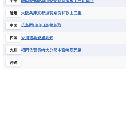
静岡
愛知
岐阜
山梨
長野
新潟
富山
石川
福井
中部
モーリタニア
リビア
リベリア共和国
ルワンダ共和国
レソト王国
大阪
兵庫
京都
滋賀
奈良
和歌山
三重
近畿
中央アフリカ共和国
南アフリカ共和国
広島
岡山
山口
島根
鳥取
中国
南スーダン
赤道ギニア共和国
香川
徳島
愛媛
高知
四国
福岡
佐賀
長崎
大分
熊本
宮崎
鹿児島
九州
沖縄