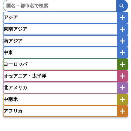
アジア
東南アジア
韓国
中国
台湾
香港
マカオ
南アジア
モンゴル
北朝鮮
インドネシア
カンボジア
シンガポール
中東
タイ
フィリピン
ブルネイ
ベトナム
インド
スリランカ
ネパール
マレーシア
ミャンマー
ヨーロッパ
バングラデシュ
パキスタン
ブータン王国
アフガニスタン
アラブ首長国連邦
イエメン
ラオス人民民主共和国
東ティモール民主共和国
モルディブ
オセアニア・太平洋
イスラエル
イラク
イラン
アイスランド
アイルランド
ウズベキスタン
オマーン
カザフスタン
北アメリカ
アゼルバイジャン
アルバニア
アルメニア
アメリカ領サモア
オーストラリア
キリバス
カタール
キプロス
キルギス
イギリス
イタリア
ウクライナ
中南米
クック諸島
グアム
サイパン
クウェート
サウジアラビア
シリア
アメリカ
アラスカ
カナダ
エストニア
オランダ
オーストリア
サモア独立国
ソロモン諸島
タヒチ
タジキスタン
トルクメニスタン
トルコ
アフリカ
バーミューダ諸島
ギリシャ
クロアチア
コソボ
アメリカ領バージン諸島
アルゼンチン
ツバル
トンガ
ナウル共和国
ニウエ
バーレーン
ヨルダン
レバノン
サンマリノ共和国
ジブラルタル
ジョージア
アンティグア・バーブーダ
ウルグアイ
ニューカレドニア
ニュージーランド
ハワイ
アルジェリア
アンゴラ
ウガンダ
スイス
スウェーデン
スペイン
エクアドル
エルサルバドル
ガイアナ