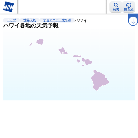
検索
現在地
雨雲レーダー
台風情報
地震情報
ハワイ
警報・注意報
2週間天気
ラ
トップ
世界天気
オセアニア・太平洋
ハワイ各地の天気予報