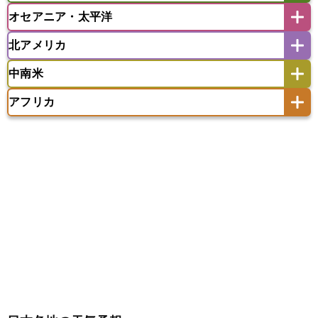
モルディブ
オセアニア・太平洋
イスラエル
イラク
イラン
アイスランド
アイルランド
ウズベキスタン
オマーン
カザフスタン
北アメリカ
アゼルバイジャン
アルバニア
アルメニア
アメリカ領サモア
オーストラリア
キリバス
カタール
キプロス
キルギス
イギリス
イタリア
ウクライナ
中南米
クック諸島
グアム
サイパン
クウェート
サウジアラビア
シリア
アメリカ
アラスカ
カナダ
エストニア
オランダ
オーストリア
サモア独立国
ソロモン諸島
タヒチ
タジキスタン
トルクメニスタン
トルコ
アフリカ
バーミューダ諸島
ギリシャ
クロアチア
コソボ
アメリカ領バージン諸島
アルゼンチン
ツバル
トンガ
ナウル共和国
ニウエ
バーレーン
ヨルダン
レバノン
サンマリノ共和国
ジブラルタル
ジョージア
アンティグア・バーブーダ
ウルグアイ
ニューカレドニア
ニュージーランド
ハワイ
アルジェリア
アンゴラ
ウガンダ
スイス
スウェーデン
スペイン
エクアドル
エルサルバドル
ガイアナ
バヌアツ
パプアニューギニア
パラオ
エジプト
エスワティニ王国
エチオピア
スロバキア
スロベニア共和国
セルビア
キューバ
グアテマラ
グアドループ
フィジー
マーシャル諸島
ミクロネシア連邦
エリトリア国
カメルーン
カーボベルデ
チェコ
デンマーク
ドイツ
ノルウェー
グレナダ
ケイマン諸島
コスタリカ
ワリス・フテュナ
ガボン
ガンビア
ガーナ共和国
ギニア
ハンガリー
バチカン市国
フィンランド
コロンビア
ジャマイカ
スリナム
ギニアビサウ共和国
ケニア
コモロ連合
フランス
ブルガリア
ベラルーシ
セントクリストファー・ネービス
コンゴ共和国
コンゴ民主共和国
ベルギー
ボスニア・ヘルツェゴビナ
セントビンセント及びグレナディーン諸島
コートジボワール
ポルトガル
ポーランド
マルタ
セントルシア
チリ
トリニダード・トバゴ
サントメ・プリンシペ民主共和国
ザンビア共和国
モナコ公国
モルドバ
モンテネグロ
ドミニカ共和国
ドミニカ国
シエラレオネ共和国
ジブチ共和国
ラトビア
リトアニア
リヒテンシュタイン
ニカラグア共和国
ハイチ共和国
バハマ
ジンバブエ
スーダン
セネガル