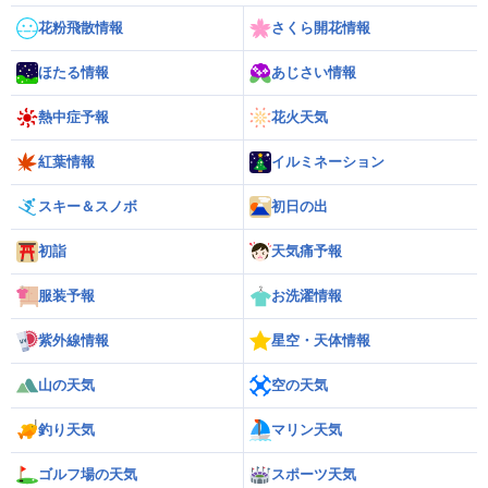
花粉飛散情報
さくら開花情報
ほたる情報
あじさい情報
熱中症予報
花火天気
紅葉情報
イルミネーション
スキー＆スノボ
初日の出
初詣
天気痛予報
服装予報
お洗濯情報
紫外線情報
星空・天体情報
山の天気
空の天気
釣り天気
マリン天気
ゴルフ場の天気
スポーツ天気