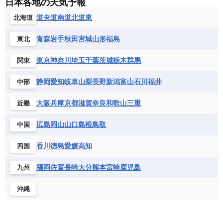
日本各地の天気予報
ルクセンブルク
ルーマニア
ロシア
バルバドス
パナマ
パラグアイ
セントヘレナ諸島
セーシェル
道央
道南
道北
道東
北海道
北マケドニア
フランス領ギアナ
ブラジル
プエルトリコ
ソマリア連邦共和国
タンザニア
チャド
ベネズエラ
ベリーズ
ペルー
青森
岩手
秋田
宮城
山形
福島
東北
チュニジア
トーゴ
ナイジェリア連邦共和国
ホンジュラス
ボリビア
マルティニーク
ナミビア
ニジェール
ブルキナファソ
東京
神奈川
埼玉
千葉
茨城
栃木
群馬
関東
メキシコ
ブルンジ共和国
ベナン
ボツワナ
静岡
愛知
岐阜
山梨
長野
新潟
富山
石川
福井
中部
マダガスカル
マラウイ共和国
マリ
モザンビーク
モロッコ
モーリシャス共和国
大阪
兵庫
京都
滋賀
奈良
和歌山
三重
近畿
モーリタニア
リビア
リベリア共和国
広島
岡山
山口
島根
鳥取
中国
ルワンダ共和国
レソト王国
中央アフリカ共和国
南アフリカ共和国
香川
徳島
愛媛
高知
四国
南スーダン
赤道ギニア共和国
福岡
佐賀
長崎
大分
熊本
宮崎
鹿児島
九州
沖縄