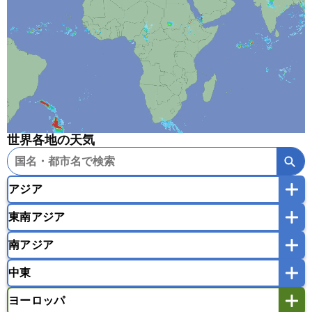
世界各地の天気
アジア
東南アジア
韓国
中国
台湾
香港
マカオ
南アジア
モンゴル
北朝鮮
インドネシア
カンボジア
シンガポール
中東
タイ
フィリピン
ブルネイ
ベトナム
インド
スリランカ
ネパール
マレーシア
ミャンマー
ヨーロッパ
バングラデシュ
パキスタン
ブータン王国
アフガニスタン
アラブ首長国連邦
イエメン
ラオス人民民主共和国
東ティモール民主共和国