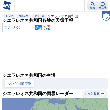
検索
現在地
雨雲レーダー
台風情報
地震情報
シエラレオネ共和国
警報・注意報
2週間天気
ラ
トップ
世界天気
アフリカ
シエラレオネ共和国各地の天気予報
26℃
フリータウン
25℃
シエラレオネ共和国の空港
ルンギ国際空港
シエラレオネ共和国の雨雲レーダー
もっと見る