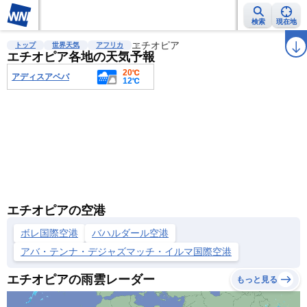
検索
現在地
雨雲レーダー
台風情報
地震情報
エチオピア
警報・注意報
2週間天気
ラ
トップ
世界天気
アフリカ
エチオピア各地の天気予報
20℃
アディスアベバ
12℃
エチオピアの空港
ボレ国際空港
バハルダール空港
アバ・テンナ・デジャズマッチ・イルマ国際空港
エチオピアの雨雲レーダー
もっと見る