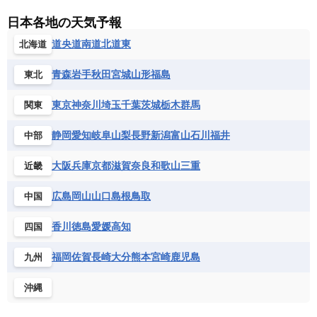
ラトビア
リトアニア
リヒテンシュタイン
ニカラグア共和国
ハイチ共和国
バハマ
ジンバブエ
スーダン
セネガル
日本各地の天気予報
ルクセンブルク
ルーマニア
ロシア
バルバドス
パナマ
パラグアイ
セントヘレナ諸島
セーシェル
道央
道南
道北
道東
北海道
北マケドニア
フランス領ギアナ
ブラジル
プエルトリコ
ソマリア連邦共和国
タンザニア
チャド
ベネズエラ
ベリーズ
ペルー
青森
岩手
秋田
宮城
山形
福島
東北
チュニジア
トーゴ
ナイジェリア連邦共和国
ホンジュラス
ボリビア
マルティニーク
ナミビア
ニジェール
ブルキナファソ
東京
神奈川
埼玉
千葉
茨城
栃木
群馬
関東
メキシコ
ブルンジ共和国
ベナン
ボツワナ
静岡
愛知
岐阜
山梨
長野
新潟
富山
石川
福井
中部
マダガスカル
マラウイ共和国
マリ
モザンビーク
モロッコ
モーリシャス共和国
大阪
兵庫
京都
滋賀
奈良
和歌山
三重
近畿
モーリタニア
リビア
リベリア共和国
広島
岡山
山口
島根
鳥取
中国
ルワンダ共和国
レソト王国
中央アフリカ共和国
南アフリカ共和国
香川
徳島
愛媛
高知
四国
南スーダン
赤道ギニア共和国
福岡
佐賀
長崎
大分
熊本
宮崎
鹿児島
九州
沖縄