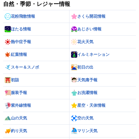
自然・季節・レジャー情報
花粉飛散情報
さくら開花情報
ほたる情報
あじさい情報
熱中症予報
花火天気
紅葉情報
イルミネーション
スキー＆スノボ
初日の出
初詣
天気痛予報
服装予報
お洗濯情報
紫外線情報
星空・天体情報
山の天気
空の天気
釣り天気
マリン天気