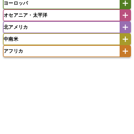
ヨーロッパ
バングラデシュ
パキスタン
ブータン王国
アフガニスタン
アラブ首長国連邦
イエメン
ラオス人民民主共和国
東ティモール民主共和国
モルディブ
オセアニア・太平洋
イスラエル
イラク
イラン
アイスランド
アイルランド
ウズベキスタン
オマーン
カザフスタン
北アメリカ
アゼルバイジャン
アルバニア
アルメニア
アメリカ領サモア
オーストラリア
キリバス
カタール
キプロス
キルギス
イギリス
イタリア
ウクライナ
中南米
クック諸島
グアム
サイパン
クウェート
サウジアラビア
シリア
アメリカ
アラスカ
カナダ
エストニア
オランダ
オーストリア
サモア独立国
ソロモン諸島
タヒチ
タジキスタン
トルクメニスタン
トルコ
アフリカ
バーミューダ諸島
ギリシャ
クロアチア
コソボ
アメリカ領バージン諸島
アルゼンチン
ツバル
トンガ
ナウル共和国
ニウエ
バーレーン
ヨルダン
レバノン
サンマリノ共和国
ジブラルタル
ジョージア
アンティグア・バーブーダ
ウルグアイ
ニューカレドニア
ニュージーランド
ハワイ
アルジェリア
アンゴラ
ウガンダ
スイス
スウェーデン
スペイン
エクアドル
エルサルバドル
ガイアナ
バヌアツ
パプアニューギニア
パラオ
エジプト
エスワティニ王国
エチオピア
スロバキア
スロベニア共和国
セルビア
キューバ
グアテマラ
グアドループ
フィジー
マーシャル諸島
ミクロネシア連邦
エリトリア国
カメルーン
カーボベルデ
チェコ
デンマーク
ドイツ
ノルウェー
グレナダ
ケイマン諸島
コスタリカ
ワリス・フテュナ
ガボン
ガンビア
ガーナ共和国
ギニア
ハンガリー
バチカン市国
フィンランド
コロンビア
ジャマイカ
スリナム
ギニアビサウ共和国
ケニア
コモロ連合
フランス
ブルガリア
ベラルーシ
セントクリストファー・ネービス
コンゴ共和国
コンゴ民主共和国
ベルギー
ボスニア・ヘルツェゴビナ
セントビンセント及びグレナディーン諸島
コートジボワール
ポルトガル
ポーランド
マルタ
セントルシア
チリ
トリニダード・トバゴ
サントメ・プリンシペ民主共和国
ザンビア共和国
モナコ公国
モルドバ
モンテネグロ
ドミニカ共和国
ドミニカ国
シエラレオネ共和国
ジブチ共和国