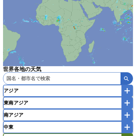
世界各地の天気
アジア
東南アジア
韓国
中国
台湾
香港
マカオ
南アジア
モンゴル
北朝鮮
インドネシア
カンボジア
シンガポール
中東
タイ
フィリピン
ブルネイ
ベトナム
インド
スリランカ
ネパール
マレーシア
ミャンマー