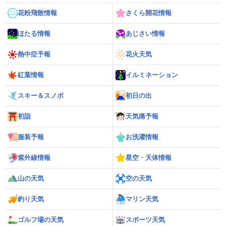
花粉飛散情報
さくら開花情報
ほたる情報
あじさい情報
熱中症予報
花火天気
紅葉情報
イルミネーション
スキー＆スノボ
初日の出
初詣
天気痛予報
服装予報
お洗濯情報
紫外線情報
星空・天体情報
山の天気
空の天気
釣り天気
マリン天気
ゴルフ場の天気
スポーツ天気