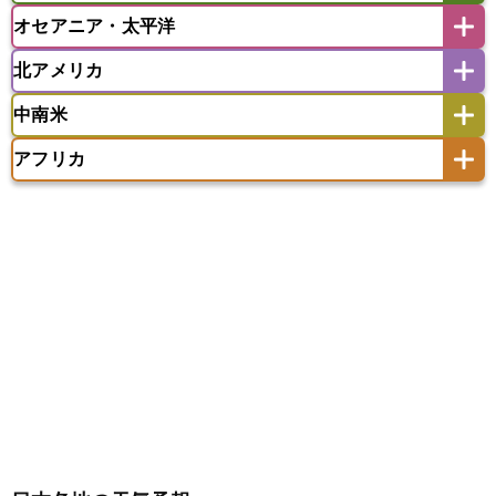
モルディブ
オセアニア・太平洋
イスラエル
イラク
イラン
アイスランド
アイルランド
ウズベキスタン
オマーン
カザフスタン
北アメリカ
アゼルバイジャン
アルバニア
アルメニア
アメリカ領サモア
オーストラリア
キリバス
カタール
キプロス
キルギス
イギリス
イタリア
ウクライナ
中南米
クック諸島
グアム
サイパン
クウェート
サウジアラビア
シリア
アメリカ
アラスカ
カナダ
エストニア
オランダ
オーストリア
サモア独立国
ソロモン諸島
タヒチ
タジキスタン
トルクメニスタン
トルコ
アフリカ
バーミューダ諸島
ギリシャ
クロアチア
コソボ
アメリカ領バージン諸島
アルゼンチン
ツバル
トンガ
ナウル共和国
ニウエ
バーレーン
ヨルダン
レバノン
サンマリノ共和国
ジブラルタル
ジョージア
アンティグア・バーブーダ
ウルグアイ
ニューカレドニア
ニュージーランド
ハワイ
アルジェリア
アンゴラ
ウガンダ
スイス
スウェーデン
スペイン
エクアドル
エルサルバドル
ガイアナ
バヌアツ
パプアニューギニア
パラオ
エジプト
エスワティニ王国
エチオピア
スロバキア
スロベニア共和国
セルビア
キューバ
グアテマラ
グアドループ
フィジー
マーシャル諸島
ミクロネシア連邦
エリトリア国
カメルーン
カーボベルデ
チェコ
デンマーク
ドイツ
ノルウェー
グレナダ
ケイマン諸島
コスタリカ
ワリス・フテュナ
ガボン
ガンビア
ガーナ共和国
ギニア
ハンガリー
バチカン市国
フィンランド
コロンビア
ジャマイカ
スリナム
ギニアビサウ共和国
ケニア
コモロ連合
フランス
ブルガリア
ベラルーシ
セントクリストファー・ネービス
コンゴ共和国
コンゴ民主共和国
ベルギー
ボスニア・ヘルツェゴビナ
セントビンセント及びグレナディーン諸島
コートジボワール
ポルトガル
ポーランド
マルタ
セントルシア
チリ
トリニダード・トバゴ
サントメ・プリンシペ民主共和国
ザンビア共和国
モナコ公国
モルドバ
モンテネグロ
ドミニカ共和国
ドミニカ国
シエラレオネ共和国
ジブチ共和国
ラトビア
リトアニア
リヒテンシュタイン
ニカラグア共和国
ハイチ共和国
バハマ
ジンバブエ
スーダン
セネガル