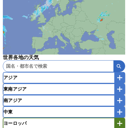
世界各地の天気
アジア
東南アジア
韓国
中国
台湾
香港
マカオ
南アジア
モンゴル
北朝鮮
インドネシア
カンボジア
シンガポール
中東
タイ
フィリピン
ブルネイ
ベトナム
インド
スリランカ
ネパール
マレーシア
ミャンマー
ヨーロッパ
バングラデシュ
パキスタン
ブータン王国
アフガニスタン
アラブ首長国連邦
イエメン
ラオス人民民主共和国
東ティモール民主共和国