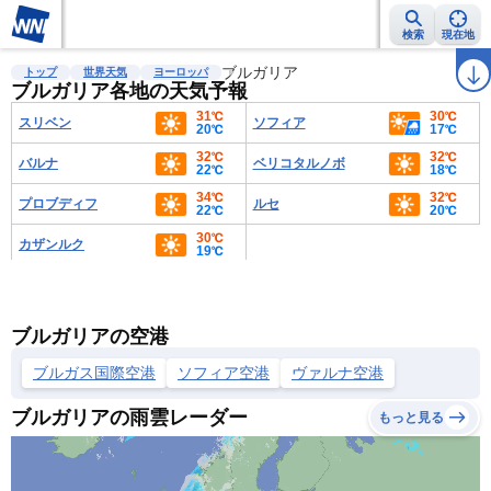
検索
現在地
雨雲レーダー
台風情報
地震情報
ブルガリア
警報・注意報
2週間天気
ラ
トップ
世界天気
ヨーロッパ
ブルガリア各地の天気予報
31℃
30℃
スリベン
ソフィア
20℃
17℃
32℃
32℃
バルナ
ベリコタルノボ
22℃
18℃
34℃
32℃
プロブディフ
ルセ
22℃
20℃
30℃
カザンルク
19℃
ブルガリアの空港
ブルガス国際空港
ソフィア空港
ヴァルナ空港
ブルガリアの雨雲レーダー
もっと見る