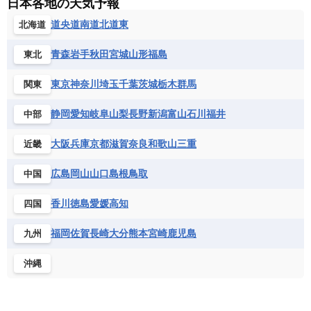
日本各地の天気予報
ルクセンブルク
ルーマニア
ロシア
バルバドス
パナマ
パラグアイ
セントヘレナ諸島
セーシェル
道央
道南
道北
道東
北海道
北マケドニア
フランス領ギアナ
ブラジル
プエルトリコ
ソマリア連邦共和国
タンザニア
チャド
ベネズエラ
ベリーズ
ペルー
青森
岩手
秋田
宮城
山形
福島
東北
チュニジア
トーゴ
ナイジェリア連邦共和国
ホンジュラス
ボリビア
マルティニーク
ナミビア
ニジェール
ブルキナファソ
東京
神奈川
埼玉
千葉
茨城
栃木
群馬
関東
メキシコ
ブルンジ共和国
ベナン
ボツワナ
静岡
愛知
岐阜
山梨
長野
新潟
富山
石川
福井
中部
マダガスカル
マラウイ共和国
マリ
モザンビーク
モロッコ
モーリシャス共和国
大阪
兵庫
京都
滋賀
奈良
和歌山
三重
近畿
モーリタニア
リビア
リベリア共和国
広島
岡山
山口
島根
鳥取
中国
ルワンダ共和国
レソト王国
中央アフリカ共和国
南アフリカ共和国
香川
徳島
愛媛
高知
四国
南スーダン
赤道ギニア共和国
福岡
佐賀
長崎
大分
熊本
宮崎
鹿児島
九州
沖縄