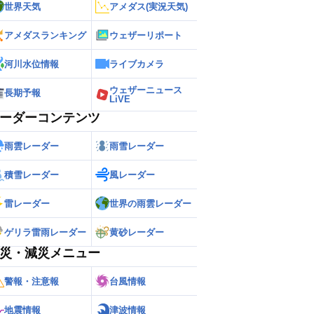
世界天気
アメダス(実況天気)
アメダスランキング
ウェザーリポート
河川水位情報
ライブカメラ
ウェザーニュース
長期予報
LiVE
ーダーコンテンツ
雨雲レーダー
雨雪レーダー
積雪レーダー
風レーダー
雷レーダー
世界の雨雲レーダー
ゲリラ雷雨レーダー
黄砂レーダー
災・減災メニュー
警報・注意報
台風情報
地震情報
津波情報