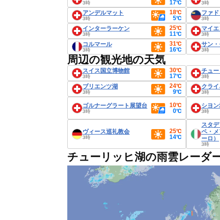
17℃
3時
3時
18℃
アンデルマット
ファド
5℃
3時
3時
25℃
インターラーケン
マイエ
11℃
3時
3時
31℃
コルマール
サン・
16℃
3時
3時
周辺の観光地の天気
30℃
スイス国立博物館
チュー
17℃
3時
3時
24℃
ブリエンツ湖
クライ
9℃
3時
3時
10℃
ゴルナーグラート展望台
シヨン
0℃
3時
3時
スタデ
25℃
ヴィース巡礼教会
ペ・メ
14℃
3時
ーロ）
3時
チューリッヒ湖の雨雲レーダ