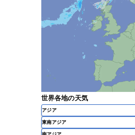
世界各地の天気
アジア
東南アジア
韓国
中国
台湾
香港
南アジア