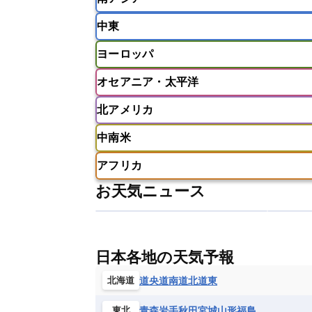
インドネシア
カンボジア
シン
中東
ベトナム
マレーシア
ミャンマ
インド
スリランカ
ネパール
ヨーロッパ
モルディブ
アフガニスタン
アラブ首長国連邦
オセアニア・太平洋
ウズベキスタン
オマーン
カザ
アイスランド
アイルランド
ア
クウェート
サウジアラビア
シ
北アメリカ
イギリス
イタリア
ウクライナ
アメリカ領サモア
オーストラリア
バーレーン
ヨルダン
レバノン
ギリシャ
クロアチア
コソボ
中南米
サモア独立国
ソロモン諸島
タ
アメリカ
アラスカ
カナダ
スイス
スウェーデン
スペイン
ニューカレドニア
ニュージーラン
アフリカ
チェコ
デンマーク
ドイツ
アメリカ領バージン諸島
アルゼン
パラオ
フィジー
マーシャル諸
お天気ニュース
フィンランド
フランス
ブルガ
エクアドル
エルサルバドル
ガ
アルジェリア
アンゴラ
ウガン
ボスニア・ヘルツェゴビナ
ポルト
グレナダ
ケイマン諸島
コスタ
エリトリア国
カメルーン
カー
モルドバ
モンテネグロ
ラトビ
セントクリストファー・ネービス
ギニア
ギニアビサウ共和国
ケ
ルクセンブルク
ルーマニア
ロ
チリ
トリニダード・トバゴ
ド
日本各地の天気予報
コンゴ民主共和国
コートジボワー
ハイチ共和国
バハマ
バルバド
シエラレオネ共和国
ジブチ共和国
道央
道南
道北
道東
北海道
ブラジル
プエルトリコ
ベネズ
セントヘレナ諸島
セーシェル
青森
岩手
秋田
宮城
山形
福島
東北
ボリビア
マルティニーク
メキ