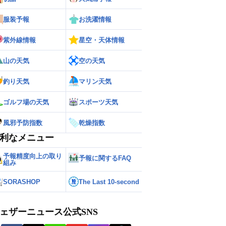
服装予報
お洗濯情報
紫外線情報
星空・天体情報
山の天気
空の天気
釣り天気
マリン天気
ゴルフ場の天気
スポーツ天気
風邪予防指数
乾燥指数
利なメニュー
予報精度向上の取り
予報に関するFAQ
組み
SORASHOP
The Last 10-second
ェザーニュース公式SNS