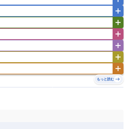
ガポール
タイ
フィリピン
ブルネイ
ー
ラオス人民民主共和国
東ティモール民主共和国
バングラデシュ
パキスタン
ブータン王国
イエメン
イスラエル
イラク
イラン
フスタン
カタール
キプロス
キルギス
ゼルバイジャン
アルバニア
アルメニア
リア
タジキスタン
トルクメニスタン
トルコ
エストニア
オランダ
オーストリア
キリバス
クック諸島
グアム
サイパン
サンマリノ共和国
ジブラルタル
ジョージア
ヒチ
ツバル
トンガ
ナウル共和国
ニウエ
バーミューダ諸島
スロバキア
スロベニア共和国
セルビア
ド
ハワイ
バヌアツ
パプアニューギニア
ノルウェー
ハンガリー
バチカン市国
チン
アンティグア・バーブーダ
ウルグアイ
島
ミクロネシア連邦
ワリス・フテュナ
リア
ベラルーシ
ベルギー
もっと読む
イアナ
キューバ
グアテマラ
グアドループ
ダ
エジプト
エスワティニ王国
エチオピア
ガル
ポーランド
マルタ
モナコ公国
リカ
コロンビア
ジャマイカ
スリナム
ボベルデ
ガボン
ガンビア
ガーナ共和国
ア
リトアニア
リヒテンシュタイン
セントビンセント及びグレナディーン諸島
セントルシア
ニア
コモロ連合
コンゴ共和国
シア
北マケドニア
ミニカ共和国
ドミニカ国
ニカラグア共和国
ル
サントメ・プリンシペ民主共和国
ザンビア共和国
ス
パナマ
パラグアイ
フランス領ギアナ
ジンバブエ
スーダン
セネガル
エラ
ベリーズ
ペルー
ホンジュラス
ソマリア連邦共和国
タンザニア
チャド
シコ