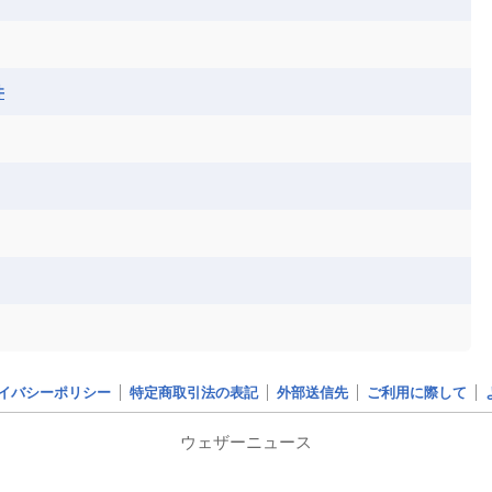
ア連邦共和国
ナミビア
ニジェール
ベナン
ボツワナ
マダガスカル
ーク
モロッコ
モーリシャス共和国
井
共和国
ルワンダ共和国
レソト王国
和国
南スーダン
赤道ギニア共和国
イバシーポリシー
特定商取引法の表記
外部送信先
ご利用に際して
ウェザーニュース