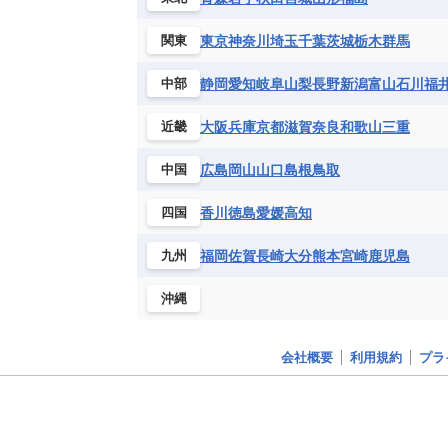
チュニジア
トーゴ
ナイジェリ
ブルキナファソ
ブルンジ共和国
東京
神奈川
埼玉
千葉
茨城
栃木
群馬
関東
マラウイ共和国
マリ
モザンビ
静岡
愛知
岐阜
山梨
長野
新潟
富山
石川
福
中部
モーリタニア
リビア
リベリア
中央アフリカ共和国
南アフリカ共
大阪
兵庫
京都
滋賀
奈良
和歌山
三重
近畿
広島
岡山
山口
島根
鳥取
中国
香川
徳島
愛媛
高知
四国
福岡
佐賀
長崎
大分
熊本
宮崎
鹿児島
九州
沖縄
会社概要
利用規約
プラ