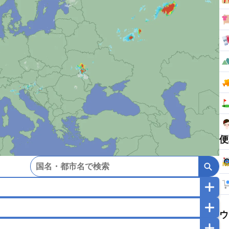
便
マカオ
モンゴル
北朝鮮
ウ