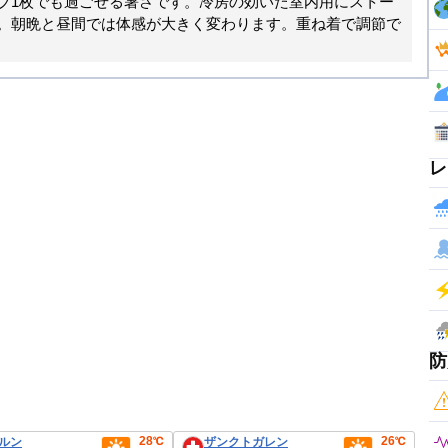
ブ1枚でも過ごせる暑さです。冷房の効いた室内用にストー
。朝晩と昼間では体感が大きく変わります。重ね着で調節で
レ
防
28℃
26℃
ルン
ザンクトガレン