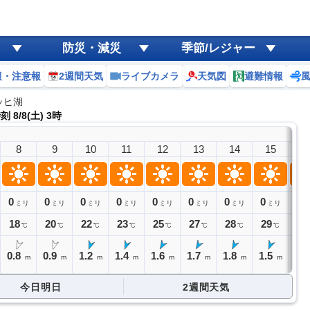
防災・減災
季節/レジャー
報・注意報
2週間天気
ライブカメラ
天気図
避難情報
ッヒ湖
 8/8(土) 3時
8
9
10
11
12
13
14
15
1
0
0
0
0
0
0
0
0
0
ミリ
ミリ
ミリ
ミリ
ミリ
ミリ
ミリ
ミリ
ミ
18
20
22
23
25
27
28
29
30
℃
℃
℃
℃
℃
℃
℃
℃
0.8
0.9
1.2
1.4
1.6
1.7
1.8
1.5
1.
m
m
m
m
m
m
m
m
今日明日
2週間天気