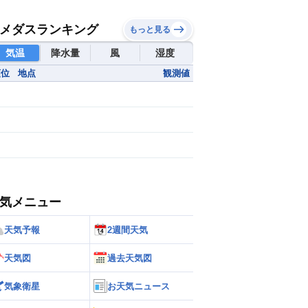
メダスランキング
もっと見る
気温
降水量
風
湿度
順位
地点
観測値
気メニュー
天気予報
2週間天気
天気図
過去天気図
気象衛星
お天気ニュース