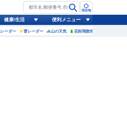
現在地
健康/生活
便利メニュー
風レーダー
雷レーダー
山の天気
花粉飛散情報
世界天気
9日(日)
6
17
18
19
20
21
22
23
0
0
0
0
0
0
0
0
0
リ
ミリ
ミリ
ミリ
ミリ
ミリ
ミリ
ミリ
ミリ
30
30
30
28
26
24
23
22
℃
℃
℃
℃
℃
℃
℃
℃
℃
3
1.2
1
0.9
1
0.9
1.1
1
0.8
m
m
m
m
m
m
m
m
m