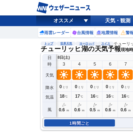
オススメ
天気・観測
雨雲レーダー
台風情報
地震情報
警
チューリ
トップ
世界天気
ヨーロッパ
スイス
チューリッヒ湖の天気予報
現地時刻
日
8日(土)
3
4
5
6
7
時
天気
0
0
0
0
0
降水
ミリ
ミリ
ミリ
ミリ
ミリ
18
17
16
16
16
気温
℃
℃
℃
℃
℃
0.6
0.6
0.5
0.6
0.6
風
m
m
m
m
m
1時間ごと