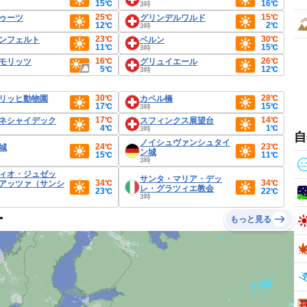
15℃
16℃
3時
25℃
15℃
ゥーツ
グリンデルワルド
12℃
2℃
3時
23℃
30℃
ンフェルト
ベルン
11℃
15℃
3時
16℃
26℃
モリッツ
グリュイエール
5℃
12℃
3時
30℃
28℃
リッヒ動物園
カペル橋
17℃
15℃
3時
17℃
14℃
ネシャイデック
スフィンクス展望台
4℃
1℃
3時
自
ノイシュヴァンシュタイ
24℃
23℃
城
ン城
15℃
11℃
3時
ィオ・ジュゼッ
サンタ・マリア・デッ
34℃
34℃
アッツァ（サンシ
レ・グラツィエ教会
23℃
22℃
3時
ー
もっと見る