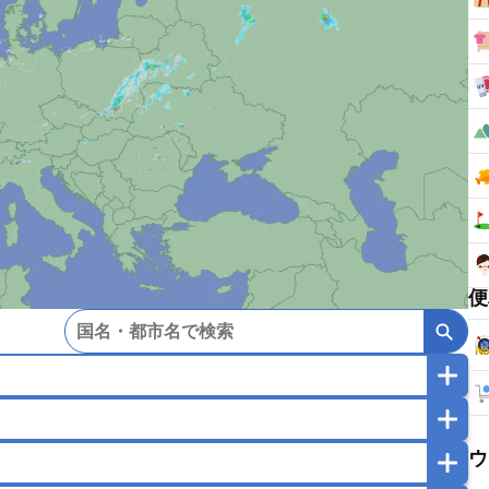
便
マカオ
モンゴル
北朝鮮
ウ
ガポール
タイ
フィリピン
ブルネイ