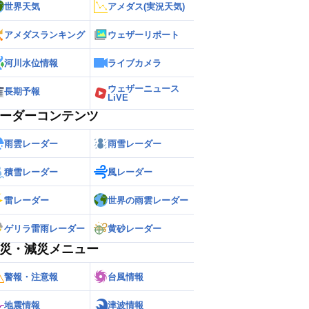
世界天気
アメダス(実況天気)
アメダスランキング
ウェザーリポート
河川水位情報
ライブカメラ
ウェザーニュース
長期予報
LiVE
ーダーコンテンツ
雨雲レーダー
雨雪レーダー
積雪レーダー
風レーダー
雷レーダー
世界の雨雲レーダー
ゲリラ雷雨レーダー
黄砂レーダー
災・減災メニュー
警報・注意報
台風情報
地震情報
津波情報