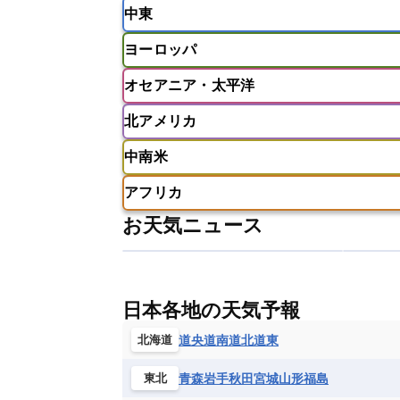
中東
ベトナム
マレーシア
ミャンマ
インド
スリランカ
ネパール
ヨーロッパ
モルディブ
アフガニスタン
アラブ首長国連邦
オセアニア・太平洋
ウズベキスタン
オマーン
カザ
アイスランド
アイルランド
ア
クウェート
サウジアラビア
シ
北アメリカ
イギリス
イタリア
ウクライナ
アメリカ領サモア
オーストラリア
バーレーン
ヨルダン
レバノン
ギリシャ
クロアチア
コソボ
中南米
サモア独立国
ソロモン諸島
タ
アメリカ
アラスカ
カナダ
スイス
スウェーデン
スペイン
ニューカレドニア
ニュージーラン
アフリカ
チェコ
デンマーク
ドイツ
アメリカ領バージン諸島
アルゼン
パラオ
フィジー
マーシャル諸
お天気ニュース
フィンランド
フランス
ブルガ
エクアドル
エルサルバドル
ガ
アルジェリア
アンゴラ
ウガン
ボスニア・ヘルツェゴビナ
ポルト
グレナダ
ケイマン諸島
コスタ
エリトリア国
カメルーン
カー
モルドバ
モンテネグロ
ラトビ
セントクリストファー・ネービス
ギニア
ギニアビサウ共和国
ケ
ルクセンブルク
ルーマニア
ロ
チリ
トリニダード・トバゴ
ド
日本各地の天気予報
コンゴ民主共和国
コートジボワー
ハイチ共和国
バハマ
バルバド
シエラレオネ共和国
ジブチ共和国
道央
道南
道北
道東
北海道
ブラジル
プエルトリコ
ベネズ
セントヘレナ諸島
セーシェル
青森
岩手
秋田
宮城
山形
福島
東北
ボリビア
マルティニーク
メキ
チュニジア
トーゴ
ナイジェリ