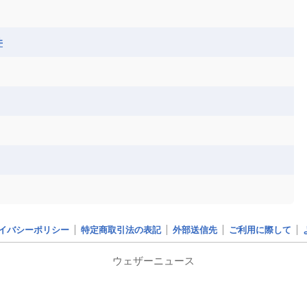
ベナン
ボツワナ
マダガスカル
ーク
モロッコ
モーリシャス共和国
井
共和国
ルワンダ共和国
レソト王国
和国
南スーダン
赤道ギニア共和国
イバシーポリシー
特定商取引法の表記
外部送信先
ご利用に際して
ウェザーニュース