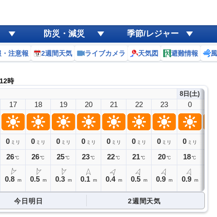
防災・減災
季節/レジャー
報・注意報
2週間天気
ライブカメラ
天気図
避難情報
 12時
8日(土)
17
18
19
20
21
22
23
0
1
0
0
0
0
0
0
0
0
0
ミリ
ミリ
ミリ
ミリ
ミリ
ミリ
ミリ
ミリ
26
26
25
23
22
21
20
18
18
℃
℃
℃
℃
℃
℃
℃
℃
0.8
0.5
0.3
0.1
0.4
0.5
0.9
0.9
0.
m
m
m
m
m
m
m
m
今日明日
2週間天気