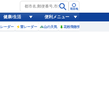
現在地
健康/生活
便利メニュー
風レーダー
雷レーダー
山の天気
花粉飛散情報
世界天気
2
3
4
5
6
7
8
9
0
0
0
0
0
0
0
0
ミリ
ミリ
ミリ
ミリ
ミリ
ミリ
ミリ
ミリ
ミリ
17
16
16
16
15
16
17
19
℃
℃
℃
℃
℃
℃
℃
℃
℃
8
0.8
0.7
0.8
0.7
0.6
0.4
0
0.6
m
m
m
m
m
m
m
m
m