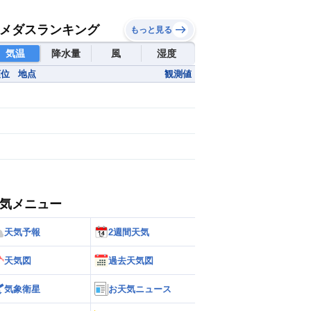
メダスランキング
もっと見る
気温
降水量
風
湿度
順位
地点
観測値
気メニュー
天気予報
2週間天気
天気図
過去天気図
気象衛星
お天気ニュース