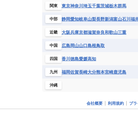
ブルキナファソ
ブルンジ共和国
東京
神奈川
埼玉
千葉
茨城
栃木
群馬
関東
マラウイ共和国
マリ
モザンビ
静岡
愛知
岐阜
山梨
長野
新潟
富山
石川
福
中部
モーリタニア
リビア
リベリア
中央アフリカ共和国
南アフリカ共
大阪
兵庫
京都
滋賀
奈良
和歌山
三重
近畿
広島
岡山
山口
島根
鳥取
中国
香川
徳島
愛媛
高知
四国
福岡
佐賀
長崎
大分
熊本
宮崎
鹿児島
九州
沖縄
会社概要
利用規約
プラ