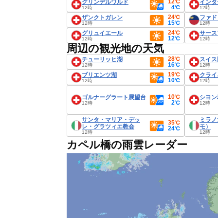
12℃
グリンデルワルド
インタ
4℃
12時
12時
24℃
ザンクトガレン
ファド
15℃
12時
12時
24℃
グリュイエール
サース
12℃
12時
12時
周辺の観光地の天気
28℃
チューリッヒ湖
スイス
16℃
12時
12時
19℃
ブリエンツ湖
クライ
10℃
12時
12時
10℃
ゴルナーグラート展望台
シヨン
2℃
12時
12時
サンタ・マリア・デッ
ミラノ
35℃
レ・グラツィエ教会
モ）
24℃
12時
12時
カペル橋の雨雲レーダー