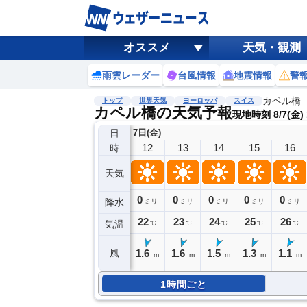
オススメ
天気・観測
雨雲レーダー
台風情報
地震情報
警
カペル橋
トップ
世界天気
ヨーロッパ
スイス
カペル橋の天気予報
現地時刻 8/7(金)
日
7日(金)
12
13
14
15
16
時
天気
0
0
0
0
0
降水
ミリ
ミリ
ミリ
ミリ
ミリ
22
23
24
25
26
気温
℃
℃
℃
℃
℃
1.6
1.6
1.5
1.3
1.1
風
m
m
m
m
m
1時間ごと