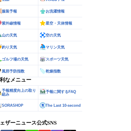
服装予報
お洗濯情報
紫外線情報
星空・天体情報
山の天気
空の天気
釣り天気
マリン天気
ゴルフ場の天気
スポーツ天気
風邪予防指数
乾燥指数
利なメニュー
予報精度向上の取り
予報に関するFAQ
組み
SORASHOP
The Last 10-second
ェザーニュース公式SNS