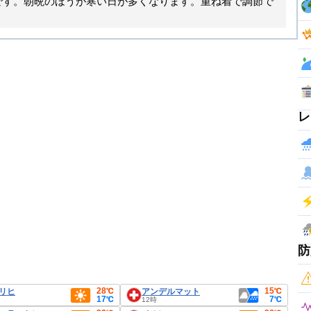
です。朝晩のほうが寒い日が多くなります。重ね着で調節で
レ
防
28℃
15℃
リヒ
アンデルマット
17℃
7℃
12時