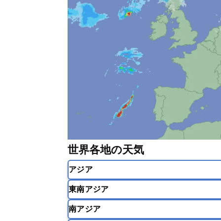
世界各地の天気
アジア
東南アジア
韓国
中国
台湾
香港
南アジア
インドネシア
カンボジア
シン