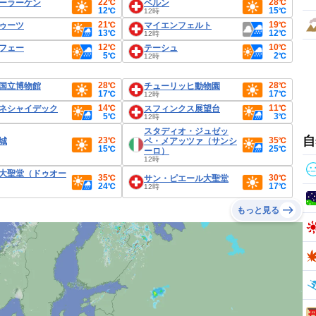
22℃
28℃
ーラーケン
ベルン
12℃
15℃
12時
21℃
19℃
ゥーツ
マイエンフェルト
13℃
12℃
12時
12℃
10℃
フェー
テーシュ
5℃
2℃
12時
28℃
28℃
国立博物館
チューリッヒ動物園
17℃
17℃
12時
14℃
11℃
ネシャイデック
スフィンクス展望台
5℃
3℃
12時
スタディオ・ジュゼッ
自
23℃
35℃
城
ペ・メアッツァ（サンシ
15℃
25℃
ーロ）
12時
大聖堂（ドゥオー
35℃
30℃
サン・ピエール大聖堂
24℃
17℃
12時
もっと見る