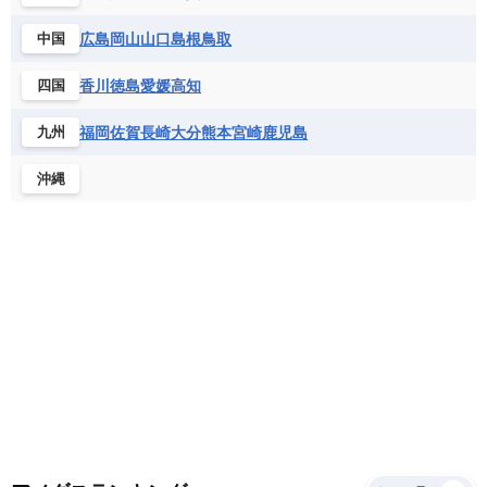
サントメ・プリンシペ民主共和国
ザンビア共和国
モナコ公国
モルドバ
モンテネグロ
ドミニカ共和国
ドミニカ国
広島
岡山
山口
島根
鳥取
中国
シエラレオネ共和国
ジブチ共和国
ラトビア
リトアニア
リヒテンシュタイン
ニカラグア共和国
ハイチ共和国
バハマ
ジンバブエ
スーダン
セネガル
ルクセンブルク
ルーマニア
ロシア
香川
徳島
愛媛
高知
四国
バルバドス
パナマ
パラグアイ
セントヘレナ諸島
セーシェル
北マケドニア
フランス領ギアナ
ブラジル
プエルトリコ
ソマリア連邦共和国
タンザニア
チャド
福岡
佐賀
長崎
大分
熊本
宮崎
鹿児島
九州
ベネズエラ
ベリーズ
ペルー
チュニジア
トーゴ
ナイジェリア連邦共和国
沖縄
ホンジュラス
ボリビア
マルティニーク
ナミビア
ニジェール
ブルキナファソ
メキシコ
ブルンジ共和国
ベナン
ボツワナ
マダガスカル
マラウイ共和国
マリ
モザンビーク
モロッコ
モーリシャス共和国
モーリタニア
リビア
リベリア共和国
ルワンダ共和国
レソト王国
中央アフリカ共和国
南アフリカ共和国
南スーダン
赤道ギニア共和国