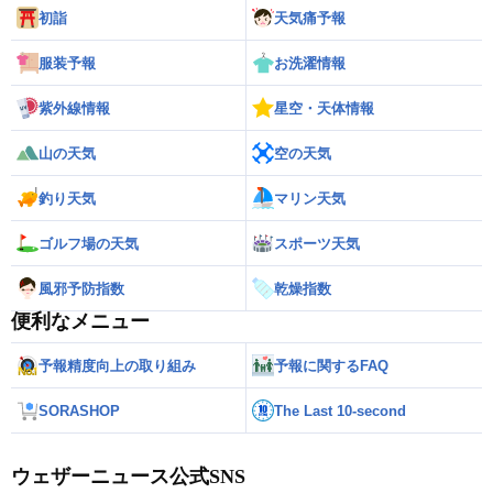
初詣
天気痛予報
服装予報
お洗濯情報
紫外線情報
星空・天体情報
山の天気
空の天気
釣り天気
マリン天気
ゴルフ場の天気
スポーツ天気
風邪予防指数
乾燥指数
便利なメニュー
予報精度向上の取り組み
予報に関するFAQ
SORASHOP
The Last 10-second
ウェザーニュース公式SNS