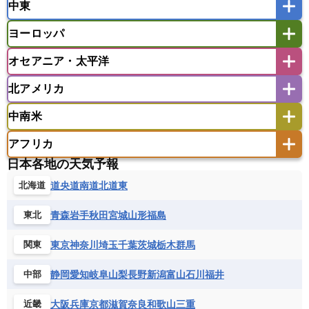
中東
タイ
フィリピン
ブルネイ
ベトナム
インド
スリランカ
ネパール
マレーシア
ミャンマー
ヨーロッパ
バングラデシュ
パキスタン
ブータン王国
アフガニスタン
アラブ首長国連邦
イエメン
ラオス人民民主共和国
東ティモール民主共和国
モルディブ
オセアニア・太平洋
イスラエル
イラク
イラン
アイスランド
アイルランド
ウズベキスタン
オマーン
カザフスタン
北アメリカ
アゼルバイジャン
アルバニア
アルメニア
アメリカ領サモア
オーストラリア
キリバス
カタール
キプロス
キルギス
イギリス
イタリア
ウクライナ
中南米
クック諸島
グアム
サイパン
クウェート
サウジアラビア
シリア
アメリカ
アラスカ
カナダ
エストニア
オランダ
オーストリア
サモア独立国
ソロモン諸島
タヒチ
タジキスタン
トルクメニスタン
トルコ
アフリカ
バーミューダ諸島
ギリシャ
クロアチア
コソボ
アメリカ領バージン諸島
アルゼンチン
ツバル
トンガ
ナウル共和国
ニウエ
バーレーン
ヨルダン
レバノン
日本各地の天気予報
サンマリノ共和国
ジブラルタル
ジョージア
アンティグア・バーブーダ
ウルグアイ
ニューカレドニア
ニュージーランド
ハワイ
アルジェリア
アンゴラ
ウガンダ
道央
道南
道北
道東
北海道
スイス
スウェーデン
スペイン
エクアドル
エルサルバドル
ガイアナ
バヌアツ
パプアニューギニア
パラオ
エジプト
エスワティニ王国
エチオピア
スロバキア
スロベニア共和国
セルビア
キューバ
グアテマラ
グアドループ
フィジー
マーシャル諸島
ミクロネシア連邦
青森
岩手
秋田
宮城
山形
福島
東北
エリトリア国
カメルーン
カーボベルデ
チェコ
デンマーク
ドイツ
ノルウェー
グレナダ
ケイマン諸島
コスタリカ
ワリス・フテュナ
ガボン
ガンビア
ガーナ共和国
ギニア
ハンガリー
バチカン市国
フィンランド
東京
神奈川
埼玉
千葉
茨城
栃木
群馬
関東
コロンビア
ジャマイカ
スリナム
ギニアビサウ共和国
ケニア
コモロ連合
フランス
ブルガリア
ベラルーシ
セントクリストファー・ネービス
静岡
愛知
岐阜
山梨
長野
新潟
富山
石川
福井
中部
コンゴ共和国
コンゴ民主共和国
ベルギー
ボスニア・ヘルツェゴビナ
セントビンセント及びグレナディーン諸島
コートジボワール
ポルトガル
ポーランド
マルタ
大阪
兵庫
京都
滋賀
奈良
和歌山
三重
近畿
セントルシア
チリ
トリニダード・トバゴ