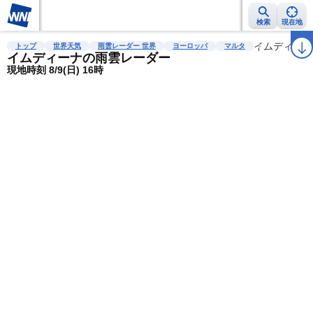
検索
現在地
雨雲レーダー
台風情報
地震情報
警報・注意報
2週間天気
イムディーナ
ラ
トップ
世界天気
雨雲レーダー 世界
ヨーロッパ
マルタ
イムディーナの雨雲レーダー
現地時刻 8/9(日) 16時