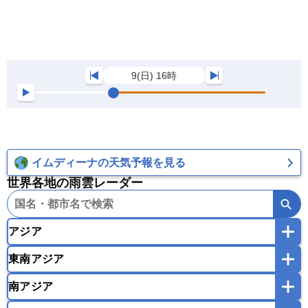
9(日) 16時
イムディーナの天気予報を見る
世界各地の雨雲レーダー
アジア
東南アジア
韓国
中国
台湾
香港
マカオ
南アジア
モンゴル
北朝鮮
インドネシア
カンボジア
シンガポール