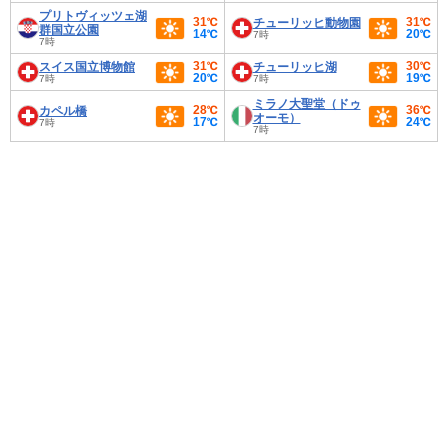
プリトヴィッツェ湖
31℃
31℃
チューリッヒ動物園
群国立公園
14℃
20℃
7時
7時
31℃
30℃
スイス国立博物館
チューリッヒ湖
20℃
19℃
7時
7時
ミラノ大聖堂（ドゥ
28℃
36℃
カペル橋
オーモ）
17℃
24℃
7時
7時