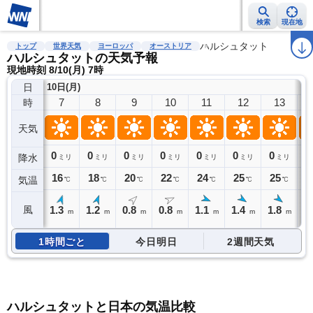
検索
現在地
雨雲レーダー
台風情報
地震情報
警報・注意報
ハルシュタット
2週間天気
ラ
トップ
世界天気
ヨーロッパ
オーストリア
ハルシュタットの天気予報
現地時刻 8/10(月) 7時
日
10日(月)
7
8
9
10
11
12
13
時
天気
0
0
0
0
0
0
0
0
降水
ミリ
ミリ
ミリ
ミリ
ミリ
ミリ
ミリ
16
18
20
22
24
25
25
2
気温
℃
℃
℃
℃
℃
℃
℃
1.3
1.2
0.8
0.8
1.1
1.4
1.8
風
m
m
m
m
m
m
m
1時間ごと
今日明日
2週間天気
ハルシュタットと日本の気温比較