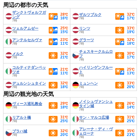
周辺の都市の天気
ザンクトヴォルフガ
28℃
32℃
ザルツブルク
ング
16℃
17℃
7時
7時
25℃
33℃
ツェルアムゼー
リンツ
15℃
19℃
7時
7時
23℃
32℃
アンテルセルヴァ
グラーツ
11℃
18℃
7時
7時
チェスキークルムロ
32℃
30℃
メルク
フ
21℃
17℃
7時
7時
コルティナダンペッ
ハイリンゲンフルー
21℃
25℃
ツオ
ト
11℃
13℃
7時
7時
32℃
33℃
デュルンシュタイン
ミュンヘン
18℃
20℃
7時
7時
周辺の観光地の天気
ノイシュヴァンシュ
29℃
26℃
ヴィース巡礼教会
タイン城
18℃
14℃
7時
7時
31℃
31℃
リアルト橋
サン・マルコ広場
25℃
25℃
7時
7時
アレーナ・ディ・ヴ
32℃
35℃
プラハ城
ェローナ
20℃
23℃
7時
7時