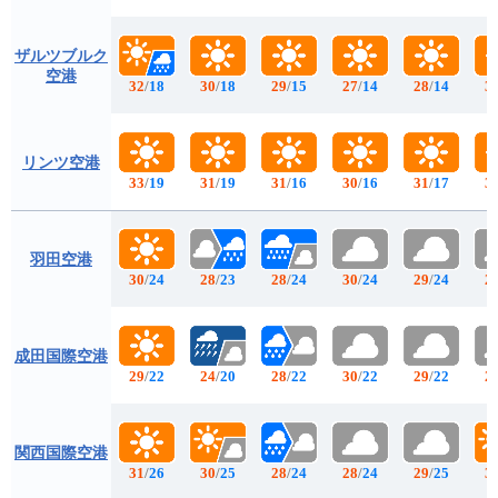
ザルツブルク
空港
32
/
18
30
/
18
29
/
15
27
/
14
28
/
14
3
リンツ空港
33
/
19
31
/
19
31
/
16
30
/
16
31
/
17
3
羽田空港
30
/
24
28
/
23
28
/
24
30
/
24
29
/
24
2
成田国際空港
29
/
22
24
/
20
28
/
22
30
/
22
29
/
22
2
関西国際空港
31
/
26
30
/
25
28
/
24
28
/
24
29
/
25
3