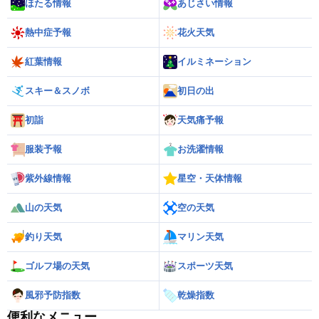
ほたる情報
あじさい情報
熱中症予報
花火天気
紅葉情報
イルミネーション
スキー＆スノボ
初日の出
初詣
天気痛予報
服装予報
お洗濯情報
紫外線情報
星空・天体情報
山の天気
空の天気
釣り天気
マリン天気
ゴルフ場の天気
スポーツ天気
風邪予防指数
乾燥指数
便利なメニュー