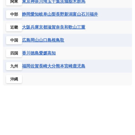
ベルギー
ボスニア・ヘルツェゴビナ
東京
神奈川
埼玉
千葉
茨城
栃木
群馬
関東
セントビンセント及びグレナディーン諸島
コートジボワール
ポルトガル
ポーランド
マルタ
セントルシア
チリ
トリニダード・トバゴ
静岡
愛知
岐阜
山梨
長野
新潟
富山
石川
福井
中部
サントメ・プリンシペ民主共和国
ザンビア共和国
モナコ公国
モルドバ
モンテネグロ
ドミニカ共和国
ドミニカ国
シエラレオネ共和国
ジブチ共和国
ラトビア
リトアニア
リヒテンシュタイン
大阪
兵庫
京都
滋賀
奈良
和歌山
三重
近畿
ニカラグア共和国
ハイチ共和国
バハマ
ジンバブエ
スーダン
セネガル
ルクセンブルク
ルーマニア
ロシア
バルバドス
パナマ
パラグアイ
広島
岡山
山口
島根
鳥取
中国
セントヘレナ諸島
セーシェル
北マケドニア
フランス領ギアナ
ブラジル
プエルトリコ
ソマリア連邦共和国
タンザニア
チャド
香川
徳島
愛媛
高知
四国
ベネズエラ
ベリーズ
ペルー
チュニジア
トーゴ
ナイジェリア連邦共和国
ホンジュラス
ボリビア
マルティニーク
福岡
佐賀
長崎
大分
熊本
宮崎
鹿児島
九州
ナミビア
ニジェール
ブルキナファソ
メキシコ
ブルンジ共和国
ベナン
ボツワナ
沖縄
マダガスカル
マラウイ共和国
マリ
モザンビーク
モロッコ
モーリシャス共和国
モーリタニア
リビア
リベリア共和国
ルワンダ共和国
レソト王国
中央アフリカ共和国
南アフリカ共和国
南スーダン
赤道ギニア共和国