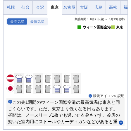
札幌
仙台
金沢
東京
名古屋
大阪
広島
高松
福
集計期間： 8月7日(金) ～ 8月13日(木)
最高気温
最低気温
ウィーン国際空港
東京
服装アイコンの説明
この先1週間のウィーン国際空港の最高気温は東京と同
じくらいです。ただ、東京より低くなる日もあります。
昼間は、ノースリーブ1枚でも過ごせる暑さです。冷房の
効いた室内用にストールやカーディガンなどがあると重
宝します。朝晩と昼間では体感が大きく変わります。重