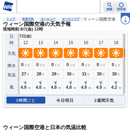
検索
現在地
雨雲レーダー
台風情報
地震情報
警報・注意報
ウィーン国際空港
2週間天気
ラ
トップ
世界天気
ヨーロッパ
オーストリア
ウィーン国際空港の天気予報
現地時刻 8/7(金) 12時
日
7日(金)
12
13
14
15
16
17
18
時
天気
0
0
0
0
0
0
0
0
降水
ミリ
ミリ
ミリ
ミリ
ミリ
ミリ
ミリ
27
28
29
30
31
30
30
2
気温
℃
℃
℃
℃
℃
℃
℃
4.9
4.8
4.8
4.8
4.9
4.9
4.2
3
風
m
m
m
m
m
m
m
1時間ごと
今日明日
2週間天気
ウィーン国際空港と日本の気温比較