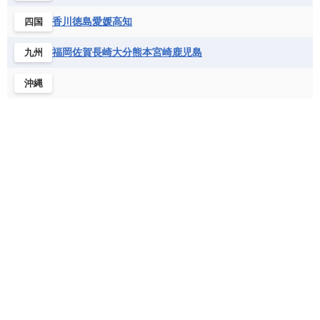
フランス領ギアナ
ブラジル
プエルトリコ
ソマリア連邦共和国
タンザニア
チャド
香川
徳島
愛媛
高知
四国
ベネズエラ
ベリーズ
ペルー
チュニジア
トーゴ
ナイジェリア連邦共和国
ホンジュラス
ボリビア
マルティニーク
福岡
佐賀
長崎
大分
熊本
宮崎
鹿児島
九州
ナミビア
ニジェール
ブルキナファソ
メキシコ
ブルンジ共和国
ベナン
ボツワナ
沖縄
マダガスカル
マラウイ共和国
マリ
モザンビーク
モロッコ
モーリシャス共和国
モーリタニア
リビア
リベリア共和国
ルワンダ共和国
レソト王国
中央アフリカ共和国
南アフリカ共和国
南スーダン
赤道ギニア共和国