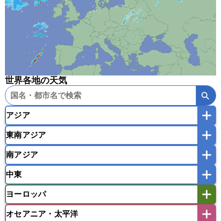
世界各地の天気
アジア
東南アジア
韓国
中国
台湾
香港
マカオ
南アジア
モンゴル
北朝鮮
インドネシア
カンボジア
シンガポール
中東
タイ
フィリピン
ブルネイ
ベトナム
インド
スリランカ
ネパール
マレーシア
ミャンマー
ヨーロッパ
バングラデシュ
パキスタン
ブータン王国
アフガニスタン
アラブ首長国連邦
イエメン
ラオス人民民主共和国
東ティモール民主共和国
モルディブ
オセアニア・太平洋
イスラエル
イラク
イラン
アイスランド
アイルランド