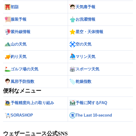
初詣
天気痛予報
服装予報
お洗濯情報
紫外線情報
星空・天体情報
山の天気
空の天気
釣り天気
マリン天気
ゴルフ場の天気
スポーツ天気
風邪予防指数
乾燥指数
便利なメニュー
予報精度向上の取り組み
予報に関するFAQ
SORASHOP
The Last 10-second
ウェザーニュース公式SNS