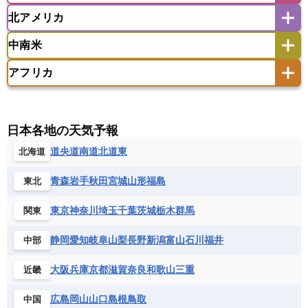
ウズベキスタン
オマーン
カザフスタン
北アメリカ
アゼルバイジャン
アルバニア
アルメニア
アメリカ領サモア
オーストラリア
キリバス
カタール
キプロス
キルギス
イギリス
イタリア
ウクライナ
中南米
クック諸島
グアム
サイパン
クウェート
サウジアラビア
シリア
アメリカ
アラスカ
カナダ
エストニア
オランダ
オーストリア
サモア独立国
ソロモン諸島
タヒチ
タジキスタン
トルクメニスタン
トルコ
アフリカ
バーミューダ諸島
ギリシャ
クロアチア
コソボ
アメリカ領バージン諸島
アルゼンチン
ツバル
トンガ
ナウル共和国
ニウエ
バーレーン
ヨルダン
レバノン
サンマリノ共和国
ジブラルタル
ジョージア
アンティグア・バーブーダ
ウルグアイ
ニューカレドニア
ニュージーランド
ハワイ
アルジェリア
アンゴラ
ウガンダ
スイス
スウェーデン
スペイン
エクアドル
エルサルバドル
ガイアナ
バヌアツ
パプアニューギニア
パラオ
エジプト
エスワティニ王国
エチオピア
日本各地の天気予報
スロバキア
スロベニア共和国
セルビア
キューバ
グアテマラ
グアドループ
フィジー
マーシャル諸島
ミクロネシア連邦
エリトリア国
カメルーン
カーボベルデ
道央
道南
道北
道東
北海道
チェコ
デンマーク
ドイツ
ノルウェー
グレナダ
ケイマン諸島
コスタリカ
ワリス・フテュナ
ガボン
ガンビア
ガーナ共和国
ギニア
ハンガリー
バチカン市国
フィンランド
コロンビア
ジャマイカ
スリナム
青森
岩手
秋田
宮城
山形
福島
東北
ギニアビサウ共和国
ケニア
コモロ連合
フランス
ブルガリア
ベラルーシ
セントクリストファー・ネービス
コンゴ共和国
コンゴ民主共和国
ベルギー
ボスニア・ヘルツェゴビナ
東京
神奈川
埼玉
千葉
茨城
栃木
群馬
関東
セントビンセント及びグレナディーン諸島
コートジボワール
ポルトガル
ポーランド
マルタ
セントルシア
チリ
トリニダード・トバゴ
静岡
愛知
岐阜
山梨
長野
新潟
富山
石川
福井
中部
サントメ・プリンシペ民主共和国
ザンビア共和国
モナコ公国
モルドバ
モンテネグロ
ドミニカ共和国
ドミニカ国
シエラレオネ共和国
ジブチ共和国
ラトビア
リトアニア
リヒテンシュタイン
大阪
兵庫
京都
滋賀
奈良
和歌山
三重
近畿
ニカラグア共和国
ハイチ共和国
バハマ
ジンバブエ
スーダン
セネガル
ルクセンブルク
ルーマニア
ロシア
バルバドス
パナマ
パラグアイ
広島
岡山
山口
島根
鳥取
中国
セントヘレナ諸島
セーシェル
北マケドニア