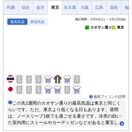
札幌
仙台
金沢
東京
名古屋
大阪
広島
高松
福
集計期間： 8月8日(土) ～ 8月14日(金)
最高気温
最低気温
カオサン通り
東京
服装アイコンの説明
この先1週間のカオサン通りの最高気温は東京と同じく
らいです。ただ、東京より低くなる日もあります。昼間
は、ノースリーブ1枚でも過ごせる暑さです。冷房の効い
た室内用にストールやカーディガンなどがあると重宝し
ます。朝晩と昼間では体感が大きく変わります。重ね着