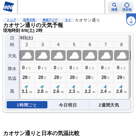
検索
現在地
雨雲レーダー
台風情報
地震情報
カオサン通り
警報・注意報
2週間天気
ラ
トップ
世界天気
東南アジア
タイ
カオサン通りの天気予報
現地時刻 8/8(土) 2時
日
8日(土)
2
3
4
5
6
7
8
時
天気
0
0
0
0
0
0
0
0
降水
ミリ
ミリ
ミリ
ミリ
ミリ
ミリ
ミリ
28
28
28
28
28
28
29
3
気温
℃
℃
℃
℃
℃
℃
℃
3.1
2.8
2.6
2.3
2.2
2.4
2.8
3
風
m
m
m
m
m
m
m
1時間ごと
今日明日
2週間天気
カオサン通りと日本の気温比較