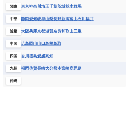
セントクリストファー・ネービス
コンゴ共和国
コンゴ民主共和国
ベルギー
ボスニア・ヘルツェゴビナ
東京
神奈川
埼玉
千葉
茨城
栃木
群馬
関東
セントビンセント及びグレナディーン諸島
コートジボワール
ポルトガル
ポーランド
マルタ
セントルシア
チリ
トリニダード・トバゴ
静岡
愛知
岐阜
山梨
長野
新潟
富山
石川
福井
中部
サントメ・プリンシペ民主共和国
ザンビア共和国
モナコ公国
モルドバ
モンテネグロ
ドミニカ共和国
ドミニカ国
シエラレオネ共和国
ジブチ共和国
ラトビア
リトアニア
リヒテンシュタイン
大阪
兵庫
京都
滋賀
奈良
和歌山
三重
近畿
ニカラグア共和国
ハイチ共和国
バハマ
ジンバブエ
スーダン
セネガル
ルクセンブルク
ルーマニア
ロシア
バルバドス
パナマ
パラグアイ
広島
岡山
山口
島根
鳥取
中国
セントヘレナ諸島
セーシェル
北マケドニア
フランス領ギアナ
ブラジル
プエルトリコ
ソマリア連邦共和国
タンザニア
チャド
香川
徳島
愛媛
高知
四国
ベネズエラ
ベリーズ
ペルー
チュニジア
トーゴ
ナイジェリア連邦共和国
ホンジュラス
ボリビア
マルティニーク
福岡
佐賀
長崎
大分
熊本
宮崎
鹿児島
九州
ナミビア
ニジェール
ブルキナファソ
メキシコ
ブルンジ共和国
ベナン
ボツワナ
沖縄
マダガスカル
マラウイ共和国
マリ
モザンビーク
モロッコ
モーリシャス共和国
モーリタニア
リビア
リベリア共和国
ルワンダ共和国
レソト王国
中央アフリカ共和国
南アフリカ共和国
南スーダン
赤道ギニア共和国