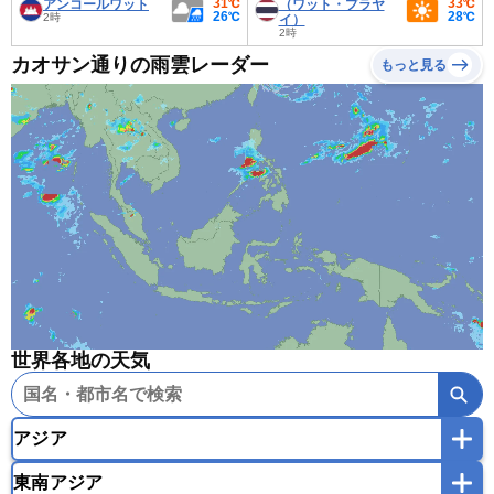
31℃
33℃
アンコールワット
（ワット・プラヤ
26℃
28℃
2時
イ）
2時
カオサン通りの雨雲レーダー
もっと見る
世界各地の天気
アジア
東南アジア