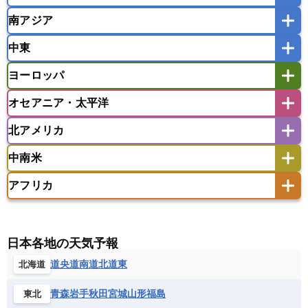
韓国
中国
台湾
香港
マカオ
南アジア
モンゴル
北朝鮮
インドネシア
カンボジア
シンガポール
中東
タイ
フィリピン
ブルネイ
ベトナム
インド
スリランカ
ネパール
マレーシア
ミャンマー
ヨーロッパ
バングラデシュ
パキスタン
ブータン王国
アフガニスタン
アラブ首長国連邦
イエメン
ラオス人民民主共和国
東ティモール民主共和国
モルディブ
オセアニア・太平洋
イスラエル
イラク
イラン
アイスランド
アイルランド
ウズベキスタン
オマーン
カザフスタン
北アメリカ
アゼルバイジャン
アルバニア
アルメニア
アメリカ領サモア
オーストラリア
キリバス
カタール
キプロス
キルギス
イギリス
イタリア
ウクライナ
中南米
クック諸島
グアム
サイパン
クウェート
サウジアラビア
シリア
アメリカ
アラスカ
カナダ
エストニア
オランダ
オーストリア
サモア独立国
ソロモン諸島
タヒチ
タジキスタン
トルクメニスタン
トルコ
アフリカ
バーミューダ諸島
ギリシャ
クロアチア
コソボ
アメリカ領バージン諸島
アルゼンチン
ツバル
トンガ
ナウル共和国
ニウエ
バーレーン
ヨルダン
レバノン
サンマリノ共和国
ジブラルタル
ジョージア
アンティグア・バーブーダ
ウルグアイ
ニューカレドニア
ニュージーランド
ハワイ
アルジェリア
アンゴラ
ウガンダ
スイス
スウェーデン
スペイン
エクアドル
エルサルバドル
ガイアナ
バヌアツ
パプアニューギニア
パラオ
エジプト
エスワティニ王国
エチオピア
日本各地の天気予報
スロバキア
スロベニア共和国
セルビア
キューバ
グアテマラ
グアドループ
フィジー
マーシャル諸島
ミクロネシア連邦
エリトリア国
カメルーン
カーボベルデ
道央
道南
道北
道東
北海道
チェコ
デンマーク
ドイツ
ノルウェー
グレナダ
ケイマン諸島
コスタリカ
ワリス・フテュナ
ガボン
ガンビア
ガーナ共和国
ギニア
ハンガリー
バチカン市国
フィンランド
コロンビア
ジャマイカ
スリナム
青森
岩手
秋田
宮城
山形
福島
東北
ギニアビサウ共和国
ケニア
コモロ連合
フランス
ブルガリア
ベラルーシ