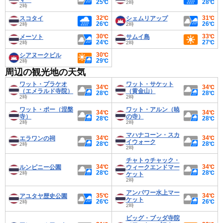
マー
25℃
28℃
2時
2時
32℃
31℃
スコタイ
シェムリアップ
26℃
26℃
2時
2時
30℃
33℃
メーソト
サムイ島
24℃
27℃
2時
2時
30℃
シアヌークビル
29℃
2時
周辺の観光地の天気
ワット・プラケオ
ワット・サケット
34℃
34℃
（エメラルド寺院）
（黄金山）
28℃
28℃
2時
2時
ワット・ポー（涅槃
ワット・アルン（暁
34℃
34℃
寺）
の寺）
28℃
28℃
2時
2時
マハナコーン・スカ
34℃
34℃
エラワンの祠
イウォーク
28℃
28℃
2時
2時
チャトゥチャック・
34℃
34℃
ルンピニー公園
ウィークエンドマー
28℃
28℃
2時
ケット
2時
アンパワー水上マー
35℃
34℃
アユタヤ歴史公園
ケット
26℃
26℃
2時
2時
ビッグ・ブッダ寺院