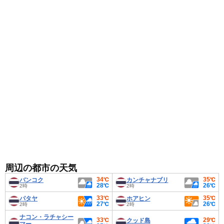
で調節できる服装がおすすめです。
周辺の都市の天気
34℃
35℃
バンコク
カンチャナブリ
28℃
26℃
2時
2時
33℃
35℃
パタヤ
ホアヒン
27℃
26℃
2時
2時
ナコン・ラチャシー
33℃
29℃
クッド島