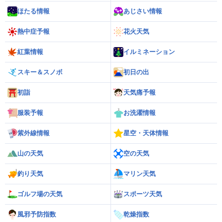
ほたる情報
あじさい情報
熱中症予報
花火天気
紅葉情報
イルミネーション
スキー＆スノボ
初日の出
初詣
天気痛予報
服装予報
お洗濯情報
紫外線情報
星空・天体情報
山の天気
空の天気
釣り天気
マリン天気
ゴルフ場の天気
スポーツ天気
風邪予防指数
乾燥指数