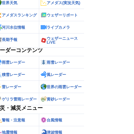
世界天気
アメダス(実況天気)
アメダスランキング
ウェザーリポート
河川水位情報
ライブカメラ
ウェザーニュース
長期予報
LiVE
ーダーコンテンツ
雨雲レーダー
雨雪レーダー
積雪レーダー
風レーダー
雷レーダー
世界の雨雲レーダー
ゲリラ雷雨レーダー
黄砂レーダー
災・減災メニュー
警報・注意報
台風情報
地震情報
津波情報