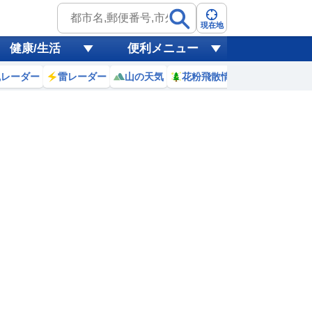
現在地
健康/生活
便利メニュー
風レーダー
雷レーダー
山の天気
花粉飛散情報
世界天気
3
4
5
6
7
8
9
10
0
0
0
0
0
0
0
0
ミリ
ミリ
ミリ
ミリ
ミリ
ミリ
ミリ
ミリ
ミリ
28
28
28
27
28
29
30
32
℃
℃
℃
℃
℃
℃
℃
℃
℃
7
2.6
2.4
2.3
2.1
1.9
2.3
3.1
3.4
m
m
m
m
m
m
m
m
m