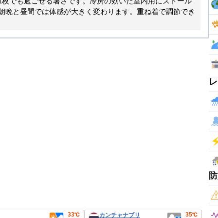
1枚でも過ごせる暑さです。冷房の効いた室内用にストール
朝晩と昼間では体感が大きく変わります。重ね着で調節でき
レ
防
33℃
35℃
カンチャナブリ