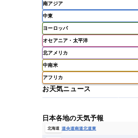
南アジア
インドネシア
カンボジア
シン
中東
ベトナム
マレーシア
ミャンマ
インド
スリランカ
ネパール
ヨーロッパ
モルディブ
アフガニスタン
アラブ首長国連邦
オセアニア・太平洋
ウズベキスタン
オマーン
カザ
アイスランド
アイルランド
ア
クウェート
サウジアラビア
シ
北アメリカ
イギリス
イタリア
ウクライナ
アメリカ領サモア
オーストラリア
バーレーン
ヨルダン
レバノン
ギリシャ
クロアチア
コソボ
中南米
サモア独立国
ソロモン諸島
タ
アメリカ
アラスカ
カナダ
スイス
スウェーデン
スペイン
ニューカレドニア
ニュージーラン
アフリカ
チェコ
デンマーク
ドイツ
アメリカ領バージン諸島
アルゼン
パラオ
フィジー
マーシャル諸
お天気ニュース
フィンランド
フランス
ブルガ
エクアドル
エルサルバドル
ガ
アルジェリア
アンゴラ
ウガン
ボスニア・ヘルツェゴビナ
ポルト
グレナダ
ケイマン諸島
コスタ
エリトリア国
カメルーン
カー
モルドバ
モンテネグロ
ラトビ
セントクリストファー・ネービス
ギニア
ギニアビサウ共和国
ケ
ルクセンブルク
ルーマニア
ロ
チリ
トリニダード・トバゴ
ド
日本各地の天気予報
コンゴ民主共和国
コートジボワー
ハイチ共和国
バハマ
バルバド
シエラレオネ共和国
ジブチ共和国
道央
道南
道北
道東
北海道
ブラジル
プエルトリコ
ベネズ
セントヘレナ諸島
セーシェル