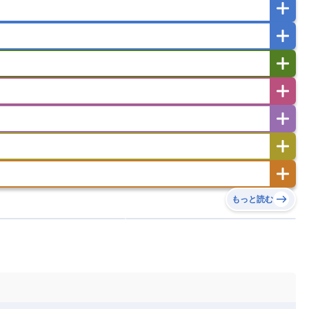
ガポール
タイ
フィリピン
ブルネイ
ー
ラオス人民民主共和国
東ティモール民主共和国
バングラデシュ
パキスタン
ブータン王国
イエメン
イスラエル
イラク
イラン
フスタン
カタール
キプロス
キルギス
ゼルバイジャン
アルバニア
アルメニア
リア
タジキスタン
トルクメニスタン
トルコ
エストニア
オランダ
オーストリア
キリバス
クック諸島
グアム
サイパン
サンマリノ共和国
ジブラルタル
ジョージア
ヒチ
ツバル
トンガ
ナウル共和国
ニウエ
バーミューダ諸島
スロバキア
スロベニア共和国
セルビア
ド
ハワイ
バヌアツ
パプアニューギニア
ノルウェー
ハンガリー
バチカン市国
チン
アンティグア・バーブーダ
ウルグアイ
島
ミクロネシア連邦
ワリス・フテュナ
リア
ベラルーシ
ベルギー
もっと読む
イアナ
キューバ
グアテマラ
グアドループ
ダ
エジプト
エスワティニ王国
エチオピア
ガル
ポーランド
マルタ
モナコ公国
リカ
コロンビア
ジャマイカ
スリナム
ボベルデ
ガボン
ガンビア
ガーナ共和国
ア
リトアニア
リヒテンシュタイン
セントビンセント及びグレナディーン諸島
セントルシア
ニア
コモロ連合
コンゴ共和国
シア
北マケドニア
ミニカ共和国
ドミニカ国
ニカラグア共和国
ル
サントメ・プリンシペ民主共和国
ザンビア共和国
ス
パナマ
パラグアイ
フランス領ギアナ
ジンバブエ
スーダン
セネガル
エラ
ベリーズ
ペルー
ホンジュラス
ソマリア連邦共和国
タンザニア
チャド