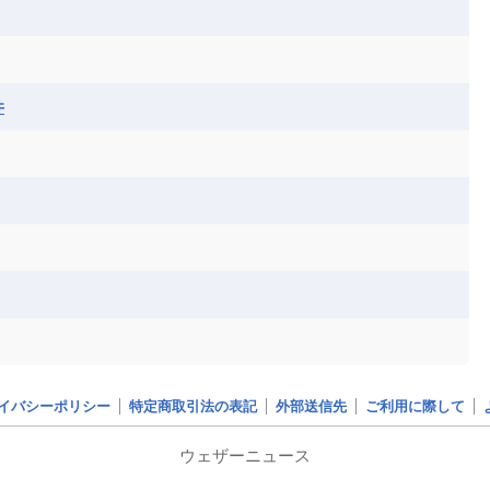
シコ
ア連邦共和国
ナミビア
ニジェール
ベナン
ボツワナ
マダガスカル
ーク
モロッコ
モーリシャス共和国
井
共和国
ルワンダ共和国
レソト王国
和国
南スーダン
赤道ギニア共和国
イバシーポリシー
特定商取引法の表記
外部送信先
ご利用に際して
ウェザーニュース