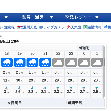
防災・減災
季節/レジャー
報・注意報
2週間天気
ライブカメラ
天気図
避難情報
祠
/8(土) 13時
9日(日)
18
19
20
21
22
23
0
1
2
2
2
1
1
0
0
0
0
0
ミリ
ミリ
ミリ
ミリ
ミリ
ミリ
ミリ
ミリ
31
30
29
29
29
28
28
28
28
℃
℃
℃
℃
℃
℃
℃
℃
3
2.6
2.2
2.1
2.3
2.7
2.7
2.9
2.
m
m
m
m
m
m
m
m
今日明日
2週間天気