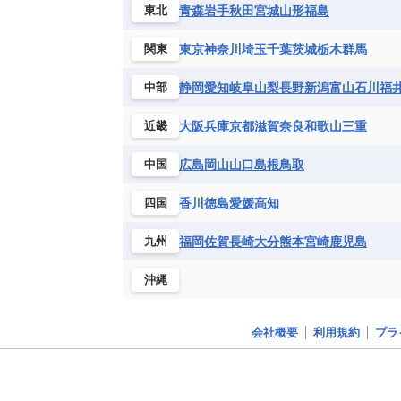
青森
岩手
秋田
宮城
山形
福島
東北
ボリビア
マルティニーク
メキ
チュニジア
トーゴ
ナイジェリ
ブルキナファソ
ブルンジ共和国
東京
神奈川
埼玉
千葉
茨城
栃木
群馬
関東
マラウイ共和国
マリ
モザンビ
静岡
愛知
岐阜
山梨
長野
新潟
富山
石川
福
中部
モーリタニア
リビア
リベリア
中央アフリカ共和国
南アフリカ共
大阪
兵庫
京都
滋賀
奈良
和歌山
三重
近畿
広島
岡山
山口
島根
鳥取
中国
香川
徳島
愛媛
高知
四国
福岡
佐賀
長崎
大分
熊本
宮崎
鹿児島
九州
沖縄
会社概要
利用規約
プラ