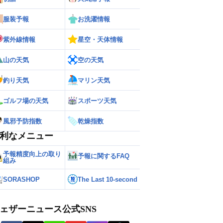
服装予報
お洗濯情報
紫外線情報
星空・天体情報
山の天気
空の天気
釣り天気
マリン天気
ゴルフ場の天気
スポーツ天気
風邪予防指数
乾燥指数
利なメニュー
予報精度向上の取り
予報に関するFAQ
組み
SORASHOP
The Last 10-second
ェザーニュース公式SNS