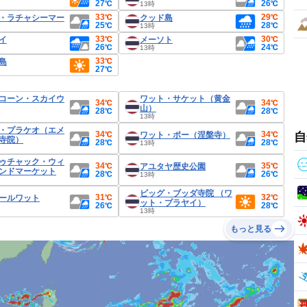
27℃
26℃
13時
33℃
29℃
・ラチャシーマー
クッド島
25℃
28℃
13時
33℃
30℃
イ
メーソト
26℃
24℃
13時
33℃
島
27℃
コーン・スカイウ
ワット・サケット（黄金
34℃
34℃
山）
28℃
28℃
13時
・プラケオ（エメ
34℃
34℃
ワット・ポー（涅槃寺）
自
寺院）
28℃
28℃
13時
ゥチャック・ウィ
34℃
35℃
アユタヤ歴史公園
ンドマーケット
28℃
26℃
13時
ビッグ・ブッダ寺院 （ワ
31℃
32℃
ールワット
ット・プラヤイ）
26℃
28℃
13時
もっと見る