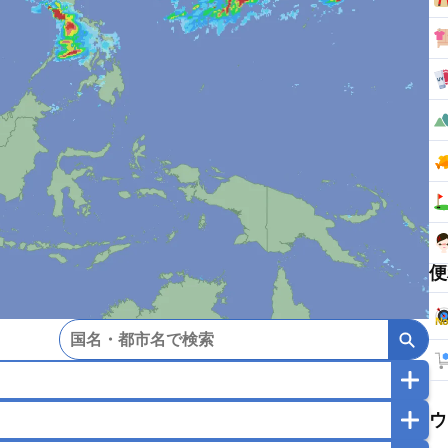
便
ウ
マカオ
モンゴル
北朝鮮