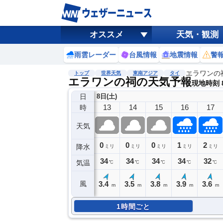
オススメ
天気・観測
雨雲レーダー
台風情報
地震情報
警
エラワンの
トップ
世界天気
東南アジア
タイ
エラワンの祠の天気予報
現地時刻 8
日
8日(土)
13
14
15
16
17
時
天気
0
0
0
1
2
降水
ミリ
ミリ
ミリ
ミリ
ミリ
34
34
34
34
32
気温
℃
℃
℃
℃
℃
3.4
3.5
3.8
3.9
3.6
風
m
m
m
m
m
1時間ごと