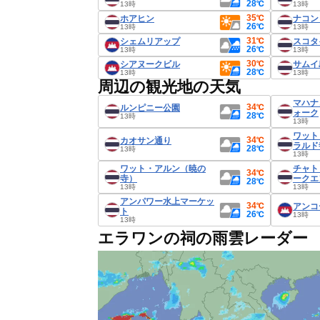
28℃
13時
13時
35℃
ホアヒン
ナコン
26℃
13時
13時
31℃
シェムリアップ
スコタ
26℃
13時
13時
30℃
シアヌークビル
サムイ
28℃
13時
13時
周辺の観光地の天気
マハナ
34℃
ルンピニー公園
ォーク
28℃
13時
13時
ワット
34℃
カオサン通り
ラルド
28℃
13時
13時
ワット・アルン（暁の
チャト
34℃
寺）
ークエ
28℃
13時
13時
アンパワー水上マーケッ
34℃
アンコ
ト
26℃
13時
13時
エラワンの祠の雨雲レーダー