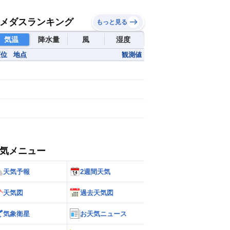
メダスランキング
もっと見る
気温
降水量
風
湿度
順位
地点
観測値
気メニュー
天気予報
2週間天気
天気図
過去天気図
気象衛星
お天気ニュース