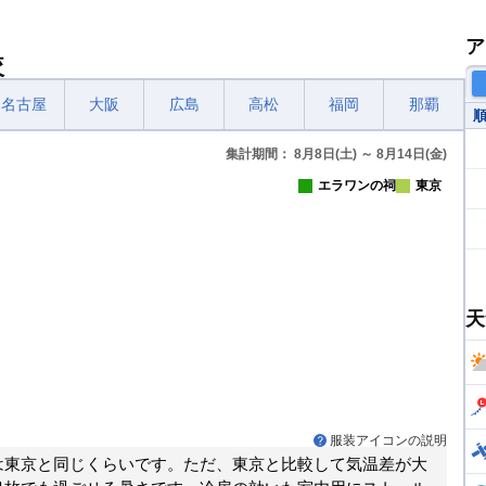
ア
較
名古屋
大阪
広島
高松
福岡
那覇
集計期間： 8月8日(土) ～ 8月14日(金)
エラワンの祠
東京
天
服装アイコンの説明
は東京と同じくらいです。ただ、東京と比較して気温差が大