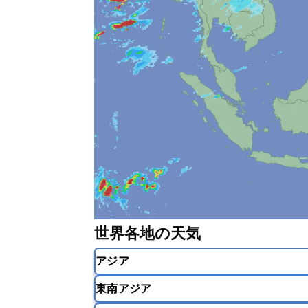
世界各地の天気
アジア
東南アジア
韓国
中国
台湾
香港