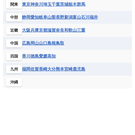
コンゴ共和国
コンゴ民主共和国
ベルギー
ボスニア・ヘルツェゴビナ
東京
神奈川
埼玉
千葉
茨城
栃木
群馬
関東
セントビンセント及びグレナディーン諸島
コートジボワール
ポルトガル
ポーランド
マルタ
セントルシア
チリ
トリニダード・トバゴ
静岡
愛知
岐阜
山梨
長野
新潟
富山
石川
福井
中部
サントメ・プリンシペ民主共和国
ザンビア共和国
モナコ公国
モルドバ
モンテネグロ
ドミニカ共和国
ドミニカ国
シエラレオネ共和国
ジブチ共和国
ラトビア
リトアニア
リヒテンシュタイン
大阪
兵庫
京都
滋賀
奈良
和歌山
三重
近畿
ニカラグア共和国
ハイチ共和国
バハマ
ジンバブエ
スーダン
セネガル
ルクセンブルク
ルーマニア
ロシア
バルバドス
パナマ
パラグアイ
広島
岡山
山口
島根
鳥取
中国
セントヘレナ諸島
セーシェル
北マケドニア
フランス領ギアナ
ブラジル
プエルトリコ
ソマリア連邦共和国
タンザニア
チャド
香川
徳島
愛媛
高知
四国
ベネズエラ
ベリーズ
ペルー
チュニジア
トーゴ
ナイジェリア連邦共和国
ホンジュラス
ボリビア
マルティニーク
福岡
佐賀
長崎
大分
熊本
宮崎
鹿児島
九州
ナミビア
ニジェール
ブルキナファソ
メキシコ
ブルンジ共和国
ベナン
ボツワナ
沖縄
マダガスカル
マラウイ共和国
マリ
モザンビーク
モロッコ
モーリシャス共和国
モーリタニア
リビア
リベリア共和国
ルワンダ共和国
レソト王国
中央アフリカ共和国
南アフリカ共和国
南スーダン
赤道ギニア共和国