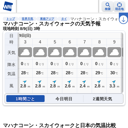
検索
現在地
雨雲レーダー
台風情報
地震情報
マハナコーン・スカイウォーク
警報・注意報
2週間天気
ラ
トップ
世界天気
東南アジア
タイ
マハナコーン・スカイウォークの天気予報
現地時刻 8/9(日) 3時
日
9日(日)
3
4
5
6
7
8
9
時
天気
0
0
0
0
0
0
0
0
降水
ミリ
ミリ
ミリ
ミリ
ミリ
ミリ
ミリ
28
28
28
28
28
29
30
3
気温
℃
℃
℃
℃
℃
℃
℃
2.8
2.8
2.8
2.6
2.4
2.8
3.3
3
風
m
m
m
m
m
m
m
1時間ごと
今日明日
2週間天気
マハナコーン・スカイウォークと日本の気温比較