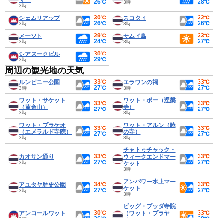
マー
26℃
28℃
3時
3時
30℃
32℃
シェムリアップ
スコタイ
26℃
26℃
3時
3時
29℃
33℃
メーソト
サムイ島
24℃
27℃
3時
3時
30℃
シアヌークビル
29℃
3時
周辺の観光地の天気
33℃
33℃
ルンピニー公園
エラワンの祠
27℃
27℃
3時
3時
ワット・サケット
ワット・ポー（涅槃
33℃
33℃
（黄金山）
寺）
27℃
27℃
3時
3時
ワット・プラケオ
ワット・アルン（暁
33℃
33℃
（エメラルド寺院）
の寺）
27℃
27℃
3時
3時
チャトゥチャック・
33℃
33℃
カオサン通り
ウィークエンドマー
27℃
27℃
3時
ケット
3時
アンパワー水上マー
34℃
33℃
アユタヤ歴史公園
ケット
27℃
27℃
3時
3時
ビッグ・ブッダ寺院
30℃
33℃
アンコールワット
（ワット・プラヤ