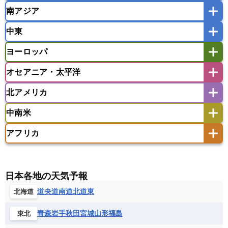
南アジア
モンゴル
北朝鮮
インドネシア
カンボジア
シンガポール
中東
タイ
フィリピン
ブルネイ
ベトナム
インド
スリランカ
ネパール
マレーシア
ミャンマー
ヨーロッパ
バングラデシュ
パキスタン
ブータン王国
アフガニスタン
アラブ首長国連邦
イエメン
ラオス人民民主共和国
東ティモール民主共和国
モルディブ
オセアニア・太平洋
イスラエル
イラク
イラン
アイスランド
アイルランド
ウズベキスタン
オマーン
カザフスタン
北アメリカ
アゼルバイジャン
アルバニア
アルメニア
アメリカ領サモア
オーストラリア
キリバス
カタール
キプロス
キルギス
イギリス
イタリア
ウクライナ
中南米
クック諸島
グアム
サイパン
クウェート
サウジアラビア
シリア
アメリカ
アラスカ
カナダ
エストニア
オランダ
オーストリア
サモア独立国
ソロモン諸島
タヒチ
タジキスタン
トルクメニスタン
トルコ
アフリカ
バーミューダ諸島
ギリシャ
クロアチア
コソボ
アメリカ領バージン諸島
アルゼンチン
ツバル
トンガ
ナウル共和国
ニウエ
バーレーン
ヨルダン
レバノン
サンマリノ共和国
ジブラルタル
ジョージア
アンティグア・バーブーダ
ウルグアイ
ニューカレドニア
ニュージーランド
ハワイ
アルジェリア
アンゴラ
ウガンダ
スイス
スウェーデン
スペイン
エクアドル
エルサルバドル
ガイアナ
バヌアツ
パプアニューギニア
パラオ
エジプト
エスワティニ王国
エチオピア
日本各地の天気予報
スロバキア
スロベニア共和国
セルビア
キューバ
グアテマラ
グアドループ
フィジー
マーシャル諸島
ミクロネシア連邦
エリトリア国
カメルーン
カーボベルデ
道央
道南
道北
道東
北海道
チェコ
デンマーク
ドイツ
ノルウェー
グレナダ
ケイマン諸島
コスタリカ
ワリス・フテュナ
ガボン
ガンビア
ガーナ共和国
ギニア
ハンガリー
バチカン市国
フィンランド
コロンビア
ジャマイカ
スリナム
青森
岩手
秋田
宮城
山形
福島
東北
ギニアビサウ共和国
ケニア
コモロ連合
フランス
ブルガリア
ベラルーシ
セントクリストファー・ネービス