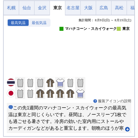
札幌
仙台
金沢
東京
名古屋
大阪
広島
高松
福
集計期間： 8月9日(日) ～ 8月15日(土)
最高気温
最低気温
マハナコーン・スカイウォーク
東京
服装アイコンの説明
この先1週間のマハナコーン・スカイウォークの最高気
温は東京と同じくらいです。昼間は、ノースリーブ1枚で
も過ごせる暑さです。冷房の効いた室内用にストールや
カーディガンなどがあると重宝します。朝晩のほうが寒
い日が多くなります。重ね着で調節できる服装がおすす