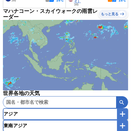
26℃
28℃
3時
イ）
3時
マハナコーン・スカイウォークの雨雲レ
もっと見る
ーダー
世界各地の天気
アジア
東南アジア
韓国
中国
台湾
香港
マカオ