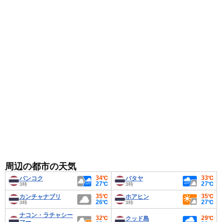
めです。
周辺の都市の天気
34℃
33℃
バンコク
パタヤ
27℃
27℃
3時
3時
35℃
35℃
カンチャナブリ
ホアヒン
26℃
27℃
3時
3時
ナコン・ラチャシー
32℃
29℃
クッド島