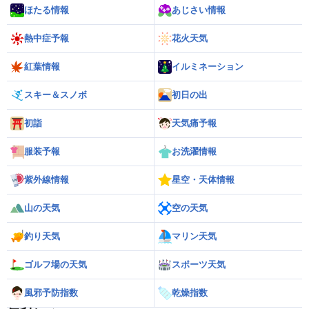
ほたる情報
あじさい情報
熱中症予報
花火天気
紅葉情報
イルミネーション
スキー＆スノボ
初日の出
初詣
天気痛予報
服装予報
お洗濯情報
紫外線情報
星空・天体情報
山の天気
空の天気
釣り天気
マリン天気
ゴルフ場の天気
スポーツ天気
風邪予防指数
乾燥指数