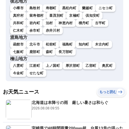
後志地方
小樽市
島牧村
寿都町
黒松内町
蘭越町
ニセコ町
真狩村
留寿都村
喜茂別町
京極町
倶知安町
共和町
岩内町
泊村
神恵内村
積丹町
古平町
仁木町
余市町
赤井川村
渡島地方
函館市
北斗市
松前町
福島町
知内町
木古内町
七飯町
鹿部町
森町
長万部町
檜山地方
八雲町
江差町
上ノ国町
厚沢部町
乙部町
奥尻町
今金町
せたな町
お天気ニュース
もっと読む
北海道は本降りの雨 厳しい暑さは和らぐ
2026.08.08 09:55
宮崎県で48時間雨量200mm超 台風13号の湿った