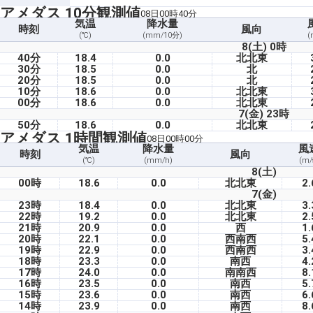
アメダス 10分観測値
08日00時40分
気温
降水量
時刻
風向
(℃)
(mm/10分)
(
8(土) 0時
40分
18.4
0.0
北北東
30分
18.5
0.0
北
20分
18.5
0.0
北
10分
18.6
0.0
北北東
00分
18.6
0.0
北北東
7(金) 23時
50分
18.6
0.0
北北東
アメダス 1時間観測値
08日00時00分
気温
降水量
風
時刻
風向
(℃)
(mm/h)
(m/
8(土)
00時
18.6
0.0
北北東
2.
7(金)
23時
18.4
0.0
北北東
3.
22時
19.2
0.0
北北東
2.
21時
20.9
0.0
西
1.
20時
22.1
0.0
西南西
5.
19時
22.9
0.0
西南西
3.
18時
23.3
0.0
南西
4.
17時
24.0
0.0
南南西
8.
16時
23.5
0.0
南西
5.
15時
23.6
0.0
南西
6.
14時
23.9
0.0
南西
8.