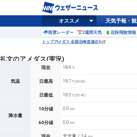
オススメ
天気予報・観
雨雲レーダー
2週間天気
花粉飛散情報
トップ
アメダス 全国
北海道
道北
礼文
礼文のアメダス(実況)
18.4
現在
℃
18.7
気温
日最高
℃ (00:06)
18.3
日最低
℃ (00:40)
0.0
10分値
mm
降水量
0.0
60分値
mm
北北東 / 3.4
現在
m/s