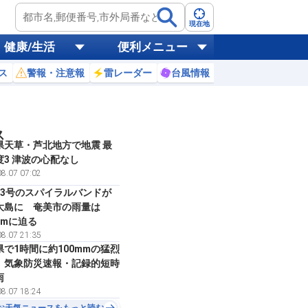
現在地
健康/生活
便利メニュー
ス
警報・注意報
雷レーダー
台風情報
お天気ニュース
ス
県天草・芦北地方で地震 最
度3 津波の心配なし
8.07 07:02
13号のスパイラルバンドが
大島に 奄美市の雨量は
mmに迫る
8.07 21:35
県で1時間に約100mmの猛烈
 気象防災速報・記録的短時
雨
8.07 18:24
お天気ニュースをもっと読む