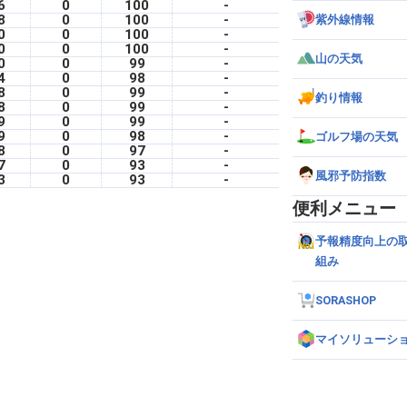
6
0
100
-
8
0
100
-
紫外線情報
0
0
100
-
0
0
100
-
山の天気
0
0
99
-
4
0
98
-
8
0
99
-
釣り情報
8
0
99
-
9
0
99
-
9
0
98
-
ゴルフ場の天気
8
0
97
-
7
0
93
-
風邪予防指数
3
0
93
-
便利メニュー
予報精度向上の
組み
SORASHOP
マイソリューシ