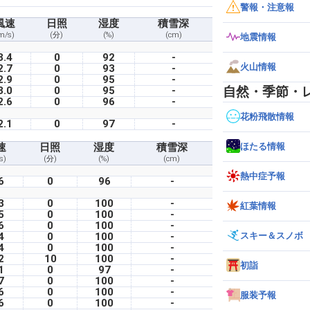
警報・注意報
風速
日照
湿度
積雪深
m/s)
(分)
(%)
(cm)
地震情報
3.4
0
92
-
火山情報
2.7
0
93
-
2.9
0
95
-
自然・季節・
3.0
0
95
-
2.6
0
96
-
花粉飛散情報
2.1
0
97
-
ほたる情報
速
日照
湿度
積雪深
s)
(分)
(%)
(cm)
熱中症予報
6
0
96
-
3
0
100
-
紅葉情報
5
0
100
-
6
0
100
-
スキー＆スノボ
4
0
100
-
4
0
100
-
2
10
100
-
初詣
1
0
97
-
7
0
100
-
6
0
100
-
服装予報
6
0
100
-