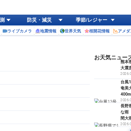
測
防災・減災
季節/レジャー
ライブカメラ
地震情報
世界天気
桜開花情報
アメダ
お天気ニュー
熊本
大震
2026.0
台風
奄美
400
2026.0
長野
な雨
間大
2026.0