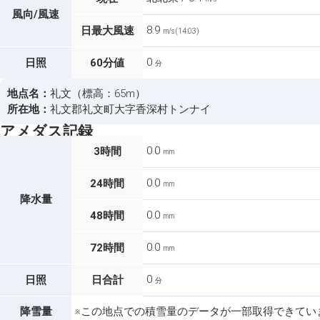
風向/風速
8.9
日最大風速
m/s (14:03)
0
日照
60分値
分
地点名：
礼文（標高：65m）
所在地：
礼文郡礼文町大字香深村トンナイ
アメダス記録
0.0
3時間
mm
0.0
24時間
mm
降水量
0.0
48時間
mm
0.0
72時間
mm
0
日照
日合計
分
降雪量
※この地点での積雪量のデータが一部取得できてい