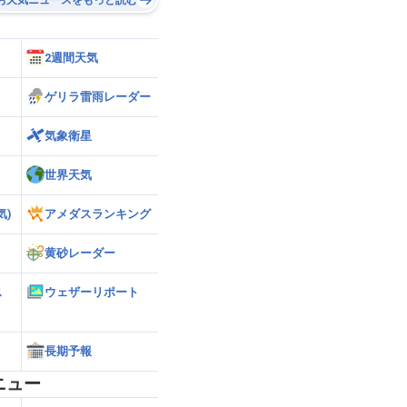
2週間天気
ゲリラ雷雨レーダー
気象衛星
世界天気
気)
アメダスランキング
黄砂レーダー
ス
ウェザーリポート
長期予報
ニュー