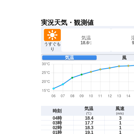
実況天気・観測値
気温
18.6
℃
うすぐも
り
気温
風
気温
風速
時刻
(℃)
(m/s)
04時
18.4
3
03時
17.7
1
02時
18.3
1
01時
19.1
1