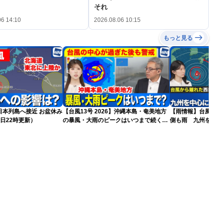
それ
06 14:10
2026.08.06 10:15
もっと見る
島へ接近 お盆休み
【台風13号 2026】沖縄本島・奄美地方
【雨情報】台風か
日22時更新）
の暴風・大雨のピークはいつまで続く？
側も雨 九州を中
（6日18時更新）