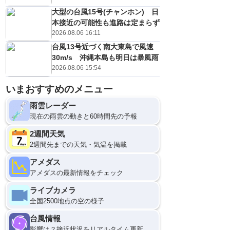
大型の台風15号(チャンホン) 日
本接近の可能性も進路は定まらず
2026.08.06 16:11
台風13号近づく南大東島で風速
30m/s 沖縄本島も明日は暴風雨
2026.08.06 15:54
いまおすすめのメニュー
雨雲レーダー
現在の雨雲の動きと60時間先の予報
2週間天気
2週間先までの天気・気温を掲載
アメダス
アメダスの最新情報をチェック
ライブカメラ
全国2500地点の空の様子
台風情報
影響は？接近状況をリアルタイム更新