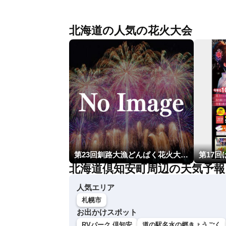
北海道の人気の花火大会
第23回釧路大漁どんぱく花火大会 ～道新・光と音のファンタジー～
北海道倶知安町周辺の天気予報
人気エリア
札幌市
お出かけスポット
RVパーク 倶知安
道の駅名水の郷きょうごく