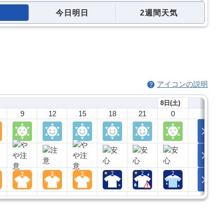
今日明日
2週間天気
アイコンの説明
8日(土)
9
12
15
18
21
0