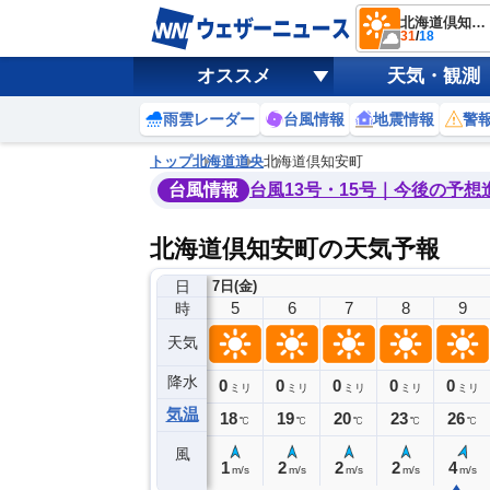
北海道倶知安町
31
/
18
オススメ
天気・観測
雨雲レーダー
台風情報
地震情報
警
トップ
北海道
道央
北海道倶知安町
台風情報
台風13号・15号｜今後の予想
北海道倶知安町の天気予報
日
7日(金)
1
2
3
4
5
6
7
8
9
時
天気
降水
0
0
0
0
0
0
0
0
ミリ
ミリ
ミリ
ミリ
ミリ
ミリ
ミリ
ミリ
ミリ
気温
19
18
18
19
18
19
20
23
26
℃
℃
℃
℃
℃
℃
℃
℃
℃
風
2
2
3
1
1
2
2
2
4
m/s
m/s
m/s
m/s
m/s
m/s
m/s
m/s
m/s