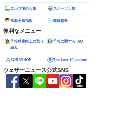
ゴルフ場の天気
スポーツ天気
風邪予防指数
乾燥指数
便利なメニュー
予報精度向上の取り
予報に関するFAQ
組み
SORASHOP
The Last 10-second
ら離れた西日本太平洋
【熊本八代で39℃観測】被災地・熊本へ
【台風15号 202
ウェザーニュース公式SNS
心に大雨のおそれ
台風による雨風の影響は？
の可能性も進路は定
新）