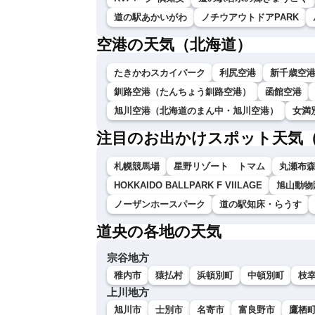
道の駅あかいがわ
ノチウアウトドアPARK
空港の天気（北海道）
たきかわスカイパーク
利尻空港
新千歳空
釧路空港（たんちょう釧路空港）
函館空港
旭川空港（北海道のまん中・旭川空港）
女満
注目のお出かけスポット天気
札幌競馬場
星野リゾート トマム
丸瀬布
HOKKAIDO BALLPARK F VIILAGE
旭山動物
ノーザンホースパーク
道の駅知床・らうす
道央の各地の天気
宗谷地方
稚内市
猿払村
浜頓別町
中頓別町
枝
上川地方
旭川市
士別市
名寄市
富良野市
鷹栖