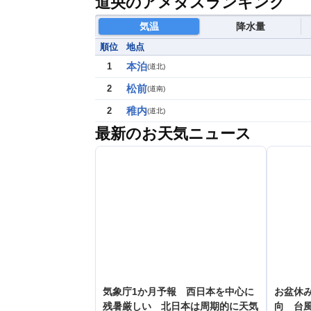
道央のアメダスランキング
気温
降水量
順位
地点
本泊
1
(
道北
)
松前
2
(
道南
)
稚内
2
(
道北
)
最新のお天気ニュース
気象庁1か月予報 西日本を中心に
お盆休み
残暑厳しい 北日本は周期的に天気
向 台