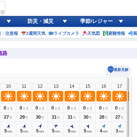
防災・減災
季節/レジャー
報・注意報
2週間天気
ライブカメラ
天気図
避難情報
進路
最新見解
10
11
12
13
14
15
16
17
1
0
0
0
0
0
0
0
0
0
ミリ
ミリ
ミリ
ミリ
ミリ
ミリ
ミリ
ミリ
ミ
27
29
30
31
31
30
28
27
26
℃
℃
℃
℃
℃
℃
℃
℃
5
5
5
5
5
5
4
3
3
m/s
m/s
m/s
m/s
m/s
m/s
m/s
m/s
m