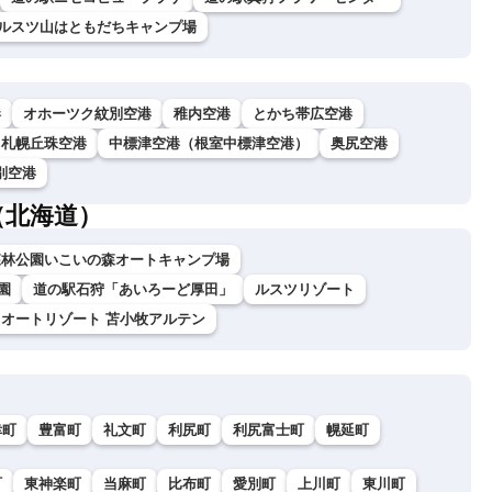
ルスツ山はともだちキャンプ場
港
オホーツク紋別空港
稚内空港
とかち帯広空港
札幌丘珠空港
中標津空港（根室中標津空港）
奥尻空港
別空港
（北海道）
森林公園いこいの森オートキャンプ場
園
道の駅石狩「あいろーど厚田」
ルスツリゾート
オートリゾート 苫小牧アルテン
幸町
豊富町
礼文町
利尻町
利尻富士町
幌延町
町
東神楽町
当麻町
比布町
愛別町
上川町
東川町