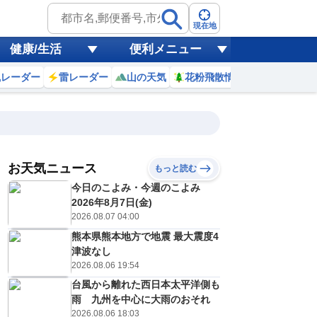
現在地
健康/生活
便利メニュー
風レーダー
雷レーダー
山の天気
花粉飛散情報
世界天気
お天気ニュース
もっと読む
8日(土)
今日のこよみ・今週のこよみ
8
19
20
21
22
23
0
1
2
2026年8月7日(金)
2026.08.07 04:00
熊本県熊本地方で地震 最大震度4
0
0
0
0
0
0
0
0
津波なし
リ
ミリ
ミリ
ミリ
ミリ
ミリ
ミリ
ミリ
ミリ
2026.08.06 19:54
25
24
23
23
23
22
22
22
℃
℃
℃
℃
℃
℃
℃
℃
℃
台風から離れた西日本太平洋側も
雨 九州を中心に大雨のおそれ
2
1
1
1
1
1
1
1
/s
m/s
m/s
m/s
m/s
m/s
m/s
m/s
m/s
2026.08.06 18:03