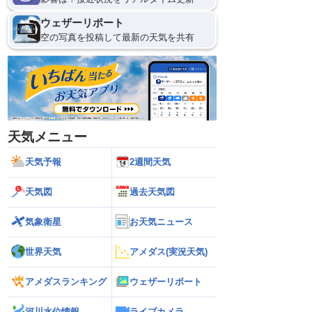
ウェザーリポート
空の写真を投稿して最新の天気を共有
天気メニュー
天気予報
2週間天気
天気図
過去天気図
気象衛星
お天気ニュース
世界天気
アメダス(実況天気)
アメダスランキング
ウェザーリポート
河川水位情報
ライブカメラ