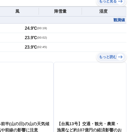
もっと見る
風
降雪量
湿度
観測値
24.9℃
(
00:19
)
23.9℃
(
00:02
)
23.9℃
(
02:45
)
もっと読む
前半(山の日)の山の天気傾
【台風13号】交通・観光・農業・
風や前線の影響に注意
漁業など約107億円の経済影響のお