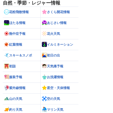
自然・季節・レジャー情報
花粉飛散情報
さくら開花情報
ほたる情報
あじさい情報
熱中症予報
花火天気
紅葉情報
イルミネーション
スキー＆スノボ
初日の出
初詣
天気痛予報
服装予報
お洗濯情報
紫外線情報
星空・天体情報
山の天気
空の天気
釣り天気
マリン天気