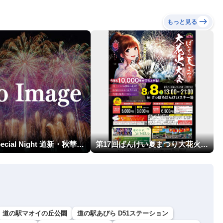
もっと見る
HBA Special Night 道新・秋華火（はなび）
第17回ばんけい夏まつり大花火大会
道の駅マオイの丘公園
道の駅あびら D51ステーション