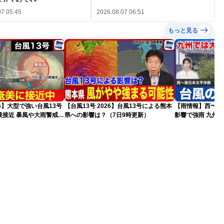
07 05:45
2026.08.07 06:51
もっと見る
26】大型で強い台風13号
【台風13号 2026】台風13号による熊本
【雨情報】西〜東
最接近 暴風や大雨警戒
県への影響は？（7日9時更新）
影響で強雨 九州
）