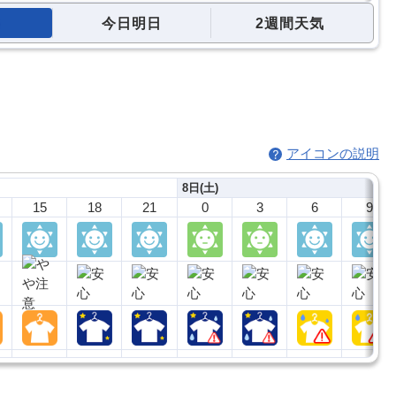
今日明日
2週間天気
アイコンの説明
8日(土)
15
18
21
0
3
6
9