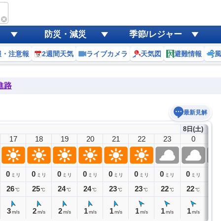
防災・減災
季節/レジャー
報・注意報
2週間天気
ライブカメラ
天気図
避難情報
進路
最新見解
8日(土)
17
18
19
20
21
22
23
0
1
0
0
0
0
0
0
0
0
0
ミリ
ミリ
ミリ
ミリ
ミリ
ミリ
ミリ
ミリ
26
25
24
24
23
23
22
22
22
℃
℃
℃
℃
℃
℃
℃
℃
3
2
2
1
1
1
1
1
1
m/s
m/s
m/s
m/s
m/s
m/s
m/s
m/s
m