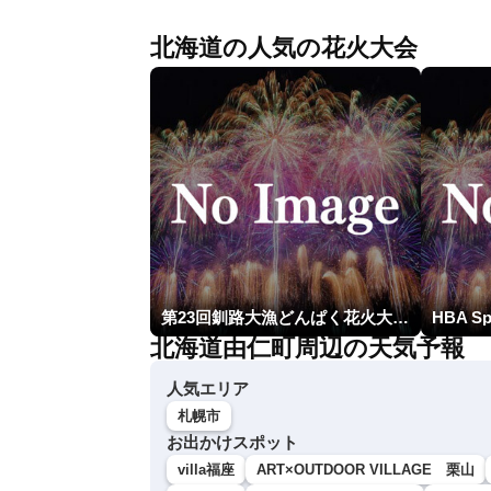
北海道の人気の花火大会
第23回釧路大漁どんぱく花火大会 ～道新・光と音のファンタジー～
北海道由仁町周辺の天気予報
人気エリア
札幌市
お出かけスポット
villa福座
ART×OUTDOOR VILLAGE 栗山