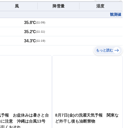
風
降雪量
湿度
観測値
35.8℃
(
11:09
)
35.2℃
(
11:11
)
34.3℃
(
11:19
)
もっと読む
気予報 お盆休みは暑さと台
8月7日(金)の洗濯天気予報 関東な
に注意 沖縄は台風13号
ど外干し後も油断禁物
長引くおそれ