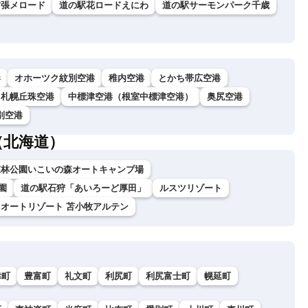
夕張メロード
道の駅花ロードえにわ
道の駅サーモンパーク千歳
港
オホーツク紋別空港
稚内空港
とかち帯広空港
札幌丘珠空港
中標津空港（根室中標津空港）
奥尻空港
別空港
（北海道）
森林公園いこいの森オートキャンプ場
園
道の駅石狩「あいろーど厚田」
ルスツリゾート
オートリゾート 苫小牧アルテン
幸町
豊富町
礼文町
利尻町
利尻富士町
幌延町