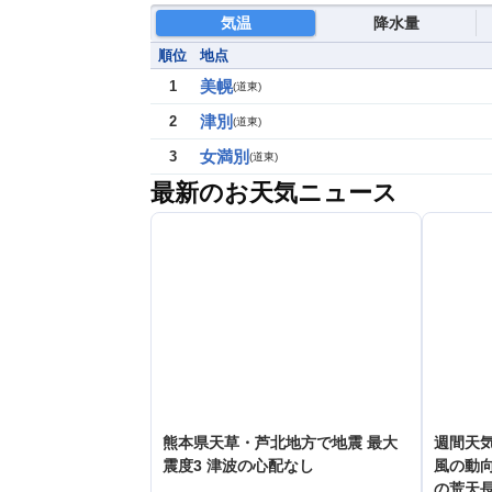
気温
降水量
順位
地点
美幌
1
(
道東
)
津別
2
(
道東
)
女満別
3
(
道東
)
最新のお天気ニュース
熊本県天草・芦北地方で地震 最大
週間天
震度3 津波の心配なし
風の動向
の荒天