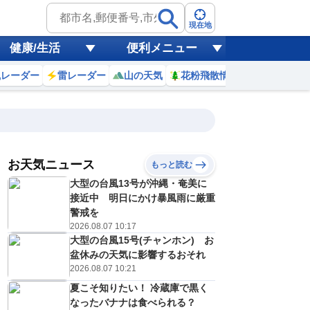
現在地
健康/生活
便利メニュー
風レーダー
雷レーダー
山の天気
花粉飛散情報
世界天気
お天気ニュース
もっと読む
大型の台風13号が沖縄・奄美に
2
3
4
5
6
7
8
9
接近中 明日にかけ暴風雨に厳重
警戒を
2026.08.07 10:17
大型の台風15号(チャンホン) お
0
0
0
0
0
0
0
0
ミリ
ミリ
ミリ
ミリ
ミリ
ミリ
ミリ
ミリ
ミリ
盆休みの天気に影響するおそれ
22
21
21
21
21
22
24
24
℃
℃
℃
℃
℃
℃
℃
℃
℃
2026.08.07 10:21
夏こそ知りたい！ 冷蔵庫で黒く
1
1
1
1
1
1
2
1
/s
m/s
m/s
m/s
m/s
m/s
m/s
m/s
m/s
なったバナナは食べられる？