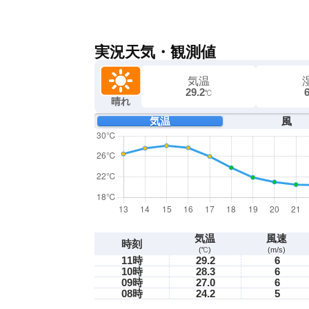
実況天気・観測値
気温
29.2
℃
晴れ
気温
風
気温
風速
時刻
(℃)
(m/s)
11時
29.2
6
10時
28.3
6
09時
27.0
6
08時
24.2
5