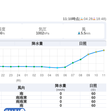
11:10時点
(
04:28
18:48
)
湿度
気圧
風
66
1002
5.5
%
hPa
m/s
降水量
日照
降水量
日照
風向
(mm/h)
(分)
南
0
60
南南東
0
60
南南東
0
60
南
0
60