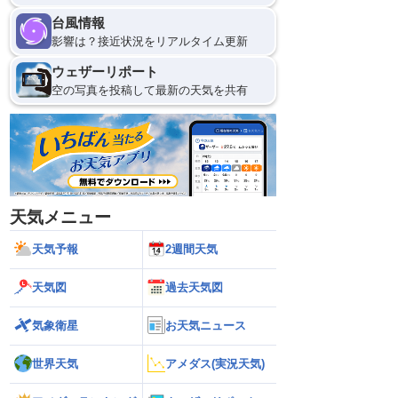
台風情報
影響は？接近状況をリアルタイム更新
ウェザーリポート
空の写真を投稿して最新の天気を共有
天気メニュー
天気予報
2週間天気
天気図
過去天気図
気象衛星
お天気ニュース
世界天気
アメダス(実況天気)