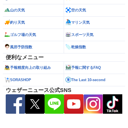
山の天気
空の天気
釣り天気
マリン天気
ゴルフ場の天気
スポーツ天気
風邪予防指数
乾燥指数
便利なメニュー
予報精度向上の取り組み
予報に関するFAQ
SORASHOP
The Last 10-second
ウェザーニュース公式SNS