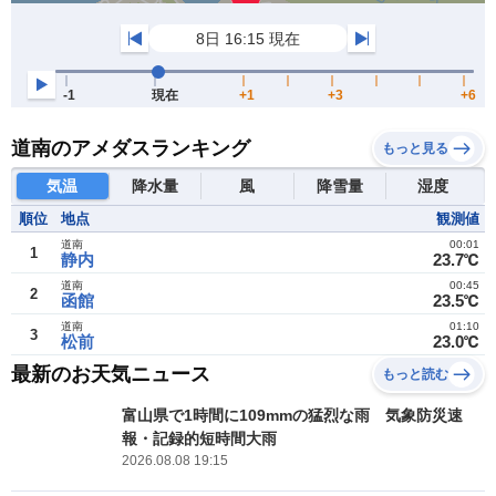
道南のアメダスランキング
もっと見る
気温
降水量
風
降雪量
湿度
順位
地点
観測値
道南
00:01
1
静内
23.7℃
道南
00:45
2
函館
23.5℃
道南
01:10
3
松前
23.0℃
最新のお天気ニュース
もっと読む
富山県で1時間に109mmの猛烈な雨 気象防災速
報・記録的短時間大雨
2026.08.08 19:15