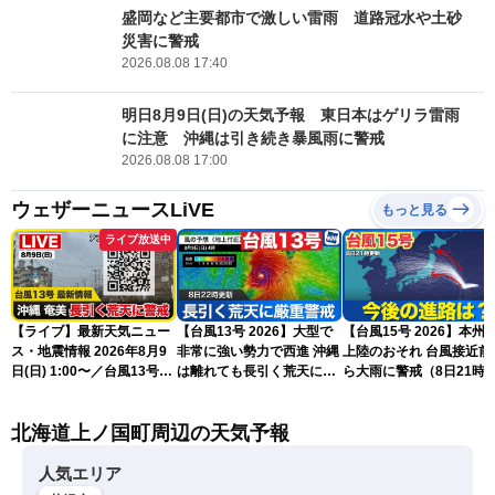
盛岡など主要都市で激しい雷雨 道路冠水や土砂
災害に警戒
2026.08.08 17:40
明日8月9日(日)の天気予報 東日本はゲリラ雷雨
に注意 沖縄は引き続き暴風雨に警戒
2026.08.08 17:00
ウェザーニュースLiVE
もっと見る
ライブ放送中
【ライブ】最新天気ニュー
【台風13号 2026】大型で
【台風15号 2026】本州
ス・地震情報 2026年8月9
非常に強い勢力で西進 沖縄
上陸のおそれ 台風接近前
日(日) 1:00〜／台風13号・
は離れても長引く荒天に厳
ら大雨に警戒（8日21時
15号情報 令和8年熊本地
重警戒(8日22時更新)
新）
震情報〈ウェザーニュース
北海道上ノ国町周辺の天気予報
LiVE〉
人気エリア