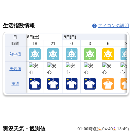
生活指数情報
アイコンの説明
日
8日(土)
9日(日)
18
21
0
3
6
9
時間
熱中症
天気痛
洗濯
実況天気・観測値
01:00時点
(
04:40
18:49
)