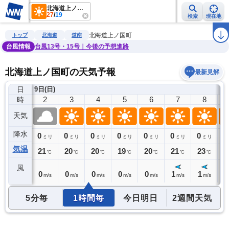
北海道上ノ国町
27
/
19
検索
現在地
雨雲レーダー
台風情報
地震情報
警報・注意報
2週間天気
ラ
北海道上ノ国町
トップ
北海道
道南
台風情報
台風13号・15号｜今後の予想進路
北海道上ノ国町の天気予報
最新見解
日
9日(日)
1
2
3
4
5
6
7
8
時
天気
降水
0
0
0
0
0
0
0
0
0
ミリ
ミリ
ミリ
ミリ
ミリ
ミリ
ミリ
ミリ
気温
22
21
20
20
19
20
21
23
2
℃
℃
℃
℃
℃
℃
℃
℃
風
0
0
0
0
0
0
1
1
1
m/s
m/s
m/s
m/s
m/s
m/s
m/s
m/s
5分毎
1時間毎
今日明日
2週間天気