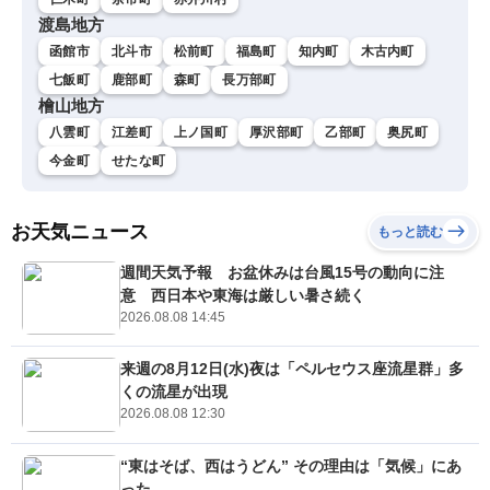
渡島地方
函館市
北斗市
松前町
福島町
知内町
木古内町
七飯町
鹿部町
森町
長万部町
檜山地方
八雲町
江差町
上ノ国町
厚沢部町
乙部町
奥尻町
今金町
せたな町
お天気ニュース
もっと読む
週間天気予報 お盆休みは台風15号の動向に注
意 西日本や東海は厳しい暑さ続く
2026.08.08 14:45
来週の8月12日(水)夜は「ペルセウス座流星群」多
くの流星が出現
2026.08.08 12:30
“東はそば、西はうどん” その理由は「気候」にあ
った