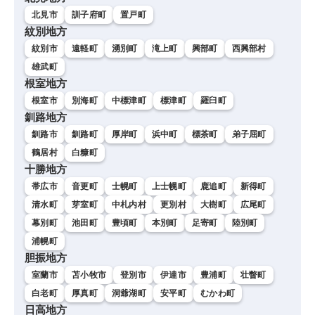
北見市
訓子府町
置戸町
紋別地方
紋別市
遠軽町
湧別町
滝上町
興部町
西興部村
雄武町
根室地方
根室市
別海町
中標津町
標津町
羅臼町
釧路地方
釧路市
釧路町
厚岸町
浜中町
標茶町
弟子屈町
鶴居村
白糠町
十勝地方
帯広市
音更町
士幌町
上士幌町
鹿追町
新得町
清水町
芽室町
中札内村
更別村
大樹町
広尾町
幕別町
池田町
豊頃町
本別町
足寄町
陸別町
浦幌町
胆振地方
室蘭市
苫小牧市
登別市
伊達市
豊浦町
壮瞥町
白老町
厚真町
洞爺湖町
安平町
むかわ町
日高地方