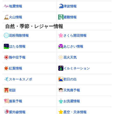
地震情報
津波情報
火山情報
避難情報
自然・季節・レジャー情報
花粉飛散情報
さくら開花情報
ほたる情報
あじさい情報
熱中症予報
花火天気
紅葉情報
イルミネーション
スキー＆スノボ
初日の出
初詣
天気痛予報
服装予報
お洗濯情報
紫外線情報
星空・天体情報