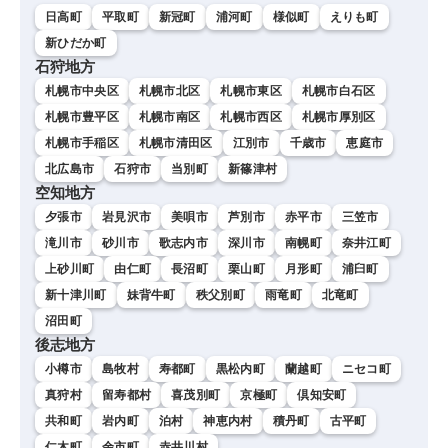
日高町
平取町
新冠町
浦河町
様似町
えりも町
新ひだか町
石狩地方
札幌市中央区
札幌市北区
札幌市東区
札幌市白石区
札幌市豊平区
札幌市南区
札幌市西区
札幌市厚別区
札幌市手稲区
札幌市清田区
江別市
千歳市
恵庭市
北広島市
石狩市
当別町
新篠津村
空知地方
夕張市
岩見沢市
美唄市
芦別市
赤平市
三笠市
滝川市
砂川市
歌志内市
深川市
南幌町
奈井江町
上砂川町
由仁町
長沼町
栗山町
月形町
浦臼町
新十津川町
妹背牛町
秩父別町
雨竜町
北竜町
沼田町
後志地方
小樽市
島牧村
寿都町
黒松内町
蘭越町
ニセコ町
真狩村
留寿都村
喜茂別町
京極町
倶知安町
共和町
岩内町
泊村
神恵内村
積丹町
古平町
仁木町
余市町
赤井川村