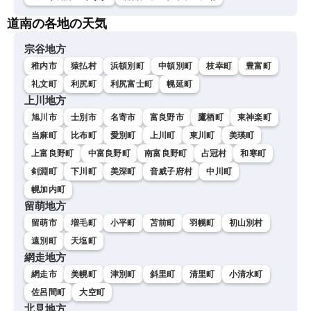
道南の各地の天気
宗谷地方
稚内市
猿払村
浜頓別町
中頓別町
枝幸町
豊富町
礼文町
利尻町
利尻富士町
幌延町
上川地方
旭川市
士別市
名寄市
富良野市
鷹栖町
東神楽町
当麻町
比布町
愛別町
上川町
東川町
美瑛町
上富良野町
中富良野町
南富良野町
占冠村
和寒町
剣淵町
下川町
美深町
音威子府村
中川町
幌加内町
留萌地方
留萌市
増毛町
小平町
苫前町
羽幌町
初山別村
遠別町
天塩町
網走地方
網走市
美幌町
津別町
斜里町
清里町
小清水町
佐呂間町
大空町
北見地方