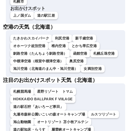
札幌市
お出かけスポット
上ノ国ダム
道の駅江差
空港の天気（北海道）
たきかわスカイパーク
利尻空港
新千歳空港
オホーツク紋別空港
稚内空港
とかち帯広空港
釧路空港（たんちょう釧路空港）
函館空港
札幌丘珠空港
中標津空港（根室中標津空港）
奥尻空港
旭川空港（北海道のまん中・旭川空港）
女満別空港
注目のお出かけスポット天気（北海道）
札幌競馬場
星野リゾート トマム
HOKKAIDO BALLPARK F VIILAGE
道の駅石狩「あいろーど厚田」
丸瀬布森林公園いこいの森オートキャンプ場
ルスツリゾート
旭山動物園
オートリゾート 苫小牧アルテン
道の駅知床・らうす
層雲峡オートキャンプ場