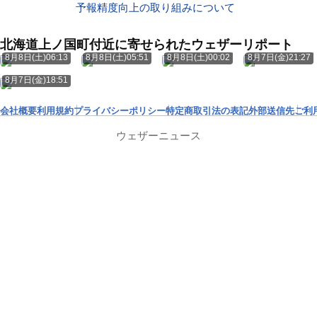
予報精度向上の取り組みについて
北海道上ノ国町付近に寄せられたウェザーリポート
8月8日(土)06:13
8月8日(土)05:51
8月8日(土)00:02
8月7日(金)21:27
8月7日(金)18:51
会社概要
利用規約
プライバシーポリシー
特定商取引法の表記
外部送信先
ご利
ウェザーニュース