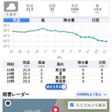
気温
湿度
気圧
風
21.8
82
1008
0.6
℃
%
hPa
m/s
くもり
気温
風
降水量
日照
気温
風速
降水量
日照
時刻
風向
(℃)
(m/s)
(mm/h)
(分)
01時
21.9
3
東北東
0
0
24時
22.1
3
東
0
0
23時
22.4
3
東北東
0
0
22時
23.2
2
東南東
0
0
続きを見る
雨雲レーダー
60時間先まで見る