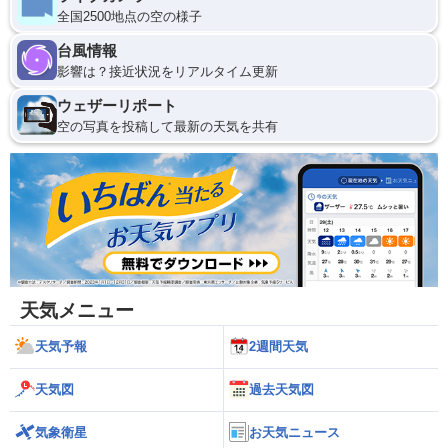
全国2500地点の空の様子
台風情報
影響は？接近状況をリアルタイム更新
ウェザーリポート
空の写真を投稿して最新の天気を共有
天気メニュー
天気予報
2週間天気
天気図
過去天気図
気象衛星
お天気ニュース