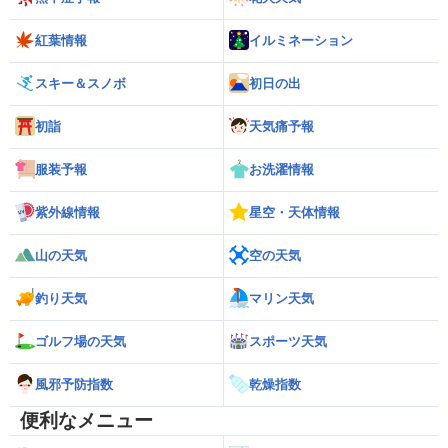
紅葉情報
イルミネーション
スキー＆スノボ
初日の出
初詣
天気痛予報
服装予報
お洗濯情報
紫外線情報
星空・天体情報
山の天気
空の天気
釣り天気
マリン天気
ゴルフ場の天気
スポーツ天気
風邪予防指数
乾燥指数
便利なメニュー