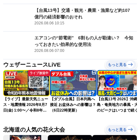
【台風13号】交通・観光・農業・漁業など約107
億円の経済影響のおそれ
2026.08.06 10:15
エアコンの“節電術” 6割もの人が勘違い？ 今知
っておきたい効果的な使用法
2026.08.06 07:00
ウェザーニュースLiVE
もっと見る
ライブ放送中
【ライブ】最新天気ニュー
【ダブル台風】日本列島へ
【台風13号 2026】沖縄
ス・地震情報 2026年8月7
接近 お盆休みへの影響は？
島・奄美地方の暴風・大
日(金) 1:00〜／令和8年熊
（6日22時更新）
のピークはいつまで続く
本地震情報 台風13号が沖
（6日18時更新）
縄に接近〈ウェザーニュー
スLiVE〉
北海道の人気の花火大会
もっと見る