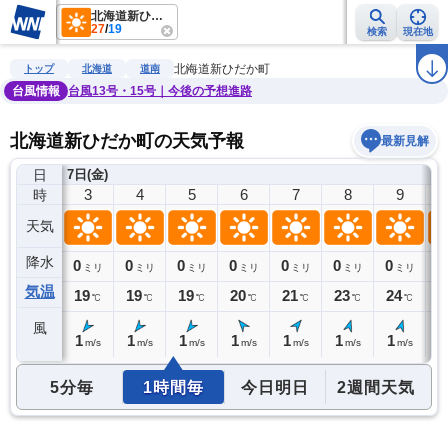
北海道新ひだか町
27
/
19
検索
現在地
雨雲レーダー
台風情報
地震情報
警報・注意報
2週間天気
ラ
北海道新ひだか町
トップ
北海道
道南
台風情報
台風13号・15号｜今後の予想進路
北海道新ひだか町の天気予報
最新見解
日
7日(金)
2
3
4
5
6
7
8
9
時
天気
降水
0
0
0
0
0
0
0
0
0
ミリ
ミリ
ミリ
ミリ
ミリ
ミリ
ミリ
ミリ
気温
19
19
19
19
20
21
23
24
2
℃
℃
℃
℃
℃
℃
℃
℃
風
1
1
1
1
1
1
1
1
2
m/s
m/s
m/s
m/s
m/s
m/s
m/s
m/s
5分毎
1時間毎
今日明日
2週間天気