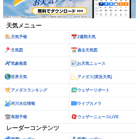
天気メニュー
天気予報
2週間天気
天気図
過去天気図
気象衛星
お天気ニュース
世界天気
アメダス(実況天気)
アメダスランキング
ウェザーリポート
河川水位情報
ライブカメラ
長期予報
ウェザーニュースLiVE
レーダーコンテンツ