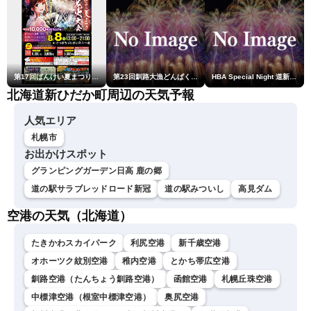
第17回ばんけい夏まつり大花火大会
第23回釧路大漁どんぱく花火大会 ～道新・光と音のファンタジー～
HBA Special Night 道新・秋華火（はなび）
北海道新ひだか町周辺の天気予報
人気エリア
札幌市
お出かけスポット
グランピングガーデン日高 鹿の郷
道の駅サラブレッドロード新冠
道の駅みついし
高見ダム
空港の天気（北海道）
たきかわスカイパーク
利尻空港
新千歳空港
オホーツク紋別空港
稚内空港
とかち帯広空港
釧路空港（たんちょう釧路空港）
函館空港
札幌丘珠空港
中標津空港（根室中標津空港）
奥尻空港