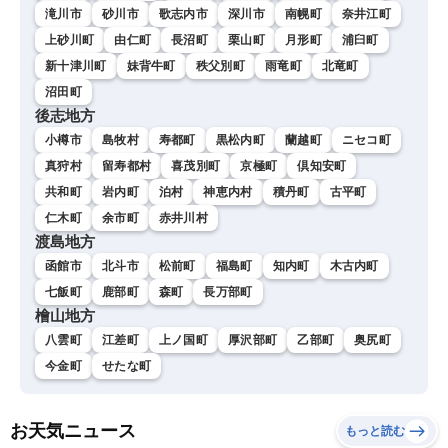
滝川市
砂川市
歌志内市
深川市
南幌町
奈井江町
上砂川町
由仁町
長沼町
栗山町
月形町
浦臼町
新十津川町
妹背牛町
秩父別町
雨竜町
北竜町
沼田町
後志地方
小樽市
島牧村
寿都町
黒松内町
蘭越町
ニセコ町
真狩村
留寿都村
喜茂別町
京極町
倶知安町
共和町
岩内町
泊村
神恵内村
積丹町
古平町
仁木町
余市町
赤井川村
渡島地方
函館市
北斗市
松前町
福島町
知内町
木古内町
七飯町
鹿部町
森町
長万部町
檜山地方
八雲町
江差町
上ノ国町
厚沢部町
乙部町
奥尻町
今金町
せたな町
お天気ニュース
もっと読む