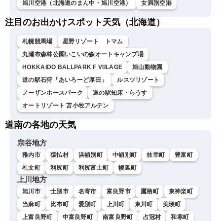
旭川空港（北海道のまん中・旭川空港）
女満別空港
注目のお出かけスポット天気（北海道）
札幌競馬場
星野リゾート トマム
丸瀬布森林公園いこいの森オートキャンプ場
HOKKAIDO BALLPARK F VIILAGE
旭山動物園
道の駅石狩「あいろーど厚田」
ルスツリゾート
ノーザンホースパーク
道の駅知床・らうす
オートリゾート 苫小牧アルテン
道南の各地の天気
宗谷地方
稚内市
猿払村
浜頓別町
中頓別町
枝幸町
豊富町
礼文町
利尻町
利尻富士町
幌延町
上川地方
旭川市
士別市
名寄市
富良野市
鷹栖町
東神楽町
当麻町
比布町
愛別町
上川町
東川町
美瑛町
上富良野町
中富良野町
南富良野町
占冠村
和寒町