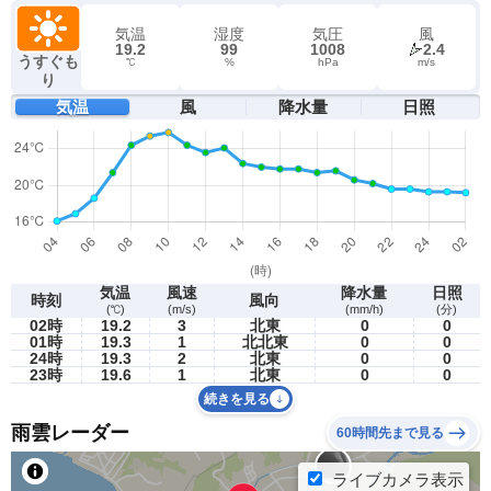
気温
湿度
気圧
風
19.2
99
1008
2.4
うすぐも
℃
%
hPa
m/s
り
気温
風
降水量
日照
気温
風速
降水量
日照
時刻
風向
(℃)
(m/s)
(mm/h)
(分)
02時
19.2
3
北東
0
0
01時
19.3
1
北北東
0
0
24時
19.3
2
北東
0
0
23時
19.6
1
北東
0
0
続きを見る
雨雲レーダー
60時間先まで見る