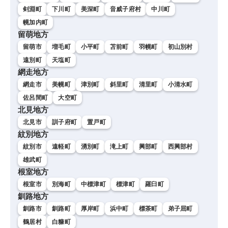
剣淵町
下川町
美深町
音威子府村
中川町
幌加内町
留萌地方
留萌市
増毛町
小平町
苫前町
羽幌町
初山別村
遠別町
天塩町
網走地方
網走市
美幌町
津別町
斜里町
清里町
小清水町
佐呂間町
大空町
北見地方
北見市
訓子府町
置戸町
紋別地方
紋別市
遠軽町
湧別町
滝上町
興部町
西興部村
雄武町
根室地方
根室市
別海町
中標津町
標津町
羅臼町
釧路地方
釧路市
釧路町
厚岸町
浜中町
標茶町
弟子屈町
鶴居村
白糠町