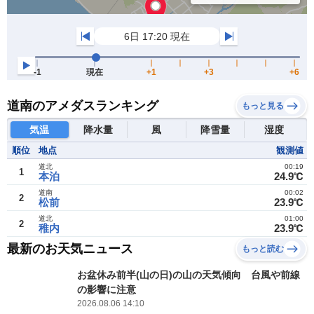
道南のアメダスランキング
もっと見る
気温
降水量
風
降雪量
湿度
順位
地点
観測値
道北
00:19
1
本泊
24.9℃
道南
00:02
2
松前
23.9℃
道北
01:00
2
稚内
23.9℃
最新のお天気ニュース
もっと読む
お盆休み前半(山の日)の山の天気傾向 台風や前線
の影響に注意
2026.08.06 14:10