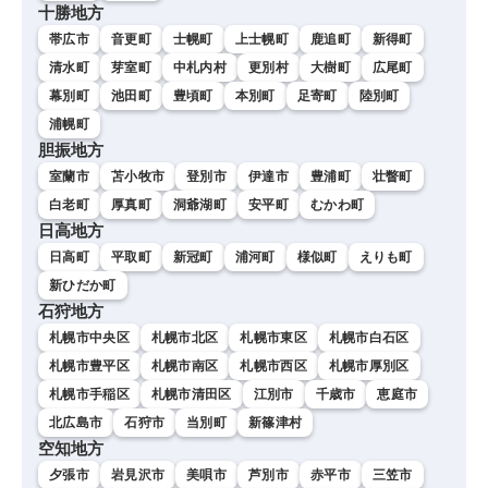
十勝地方
帯広市
音更町
士幌町
上士幌町
鹿追町
新得町
清水町
芽室町
中札内村
更別村
大樹町
広尾町
幕別町
池田町
豊頃町
本別町
足寄町
陸別町
浦幌町
胆振地方
室蘭市
苫小牧市
登別市
伊達市
豊浦町
壮瞥町
白老町
厚真町
洞爺湖町
安平町
むかわ町
日高地方
日高町
平取町
新冠町
浦河町
様似町
えりも町
新ひだか町
石狩地方
札幌市中央区
札幌市北区
札幌市東区
札幌市白石区
札幌市豊平区
札幌市南区
札幌市西区
札幌市厚別区
札幌市手稲区
札幌市清田区
江別市
千歳市
恵庭市
北広島市
石狩市
当別町
新篠津村
空知地方
夕張市
岩見沢市
美唄市
芦別市
赤平市
三笠市