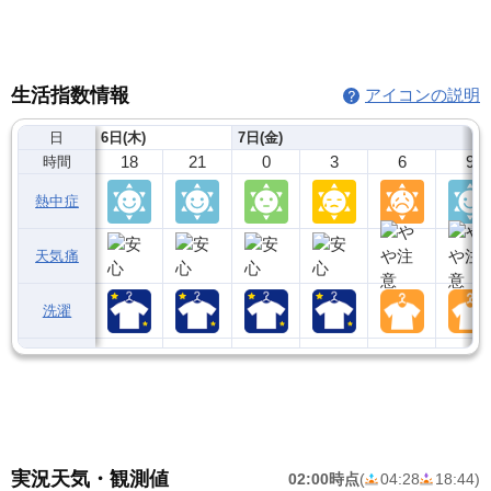
生活指数情報
アイコンの説明
日
6日(木)
7日(金)
18
21
0
3
6
9
時間
熱中症
天気痛
洗濯
実況天気・観測値
02:00時点
(
04:28
18:44
)