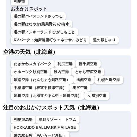
札幌市
お出かけスポット
道の駅パパスランドさっつる
道の駅はなやか(葉菜野花)小清水
道の駅ノンキーランド ひがしもこと
RVパーク・知床清里町ウエネウサルみどり
道の駅しゃり
空港の天気（北海道）
たきかわスカイパーク
利尻空港
新千歳空港
オホーツク紋別空港
稚内空港
とかち帯広空港
釧路空港（たんちょう釧路空港）
函館空港
札幌丘珠空港
中標津空港（根室中標津空港）
奥尻空港
旭川空港（北海道のまん中・旭川空港）
女満別空港
注目のお出かけスポット天気（北海道）
札幌競馬場
星野リゾート トマム
HOKKAIDO BALLPARK F VIILAGE
道の駅石狩「あいろーど厚田」