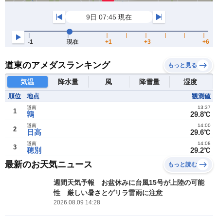
道東のアメダスランキング
もっと見る
気温
降水量
風
降雪量
湿度
順位
地点
観測値
道南
13:37
1
鶉
29.8℃
道南
14:00
2
日高
29.6℃
道南
14:08
3
穂別
29.2℃
最新のお天気ニュース
もっと読む
週間天気予報 お盆休みに台風15号が上陸の可能
性 厳しい暑さとゲリラ雷雨に注意
2026.08.09 14:28