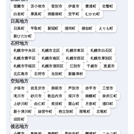
室蘭市
苫小牧市
登別市
伊達市
豊浦町
壮瞥町
白老町
厚真町
洞爺湖町
安平町
むかわ町
日高地方
日高町
平取町
新冠町
浦河町
様似町
えりも町
新ひだか町
石狩地方
札幌市中央区
札幌市北区
札幌市東区
札幌市白石区
札幌市豊平区
札幌市南区
札幌市西区
札幌市厚別区
札幌市手稲区
札幌市清田区
江別市
千歳市
恵庭市
北広島市
石狩市
当別町
新篠津村
空知地方
夕張市
岩見沢市
美唄市
芦別市
赤平市
三笠市
滝川市
砂川市
歌志内市
深川市
南幌町
奈井江町
上砂川町
由仁町
長沼町
栗山町
月形町
浦臼町
新十津川町
妹背牛町
秩父別町
雨竜町
北竜町
沼田町
後志地方
小樽市
島牧村
寿都町
黒松内町
蘭越町
ニセコ町