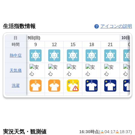
生活指数情報
アイコンの説明
日
9日(日)
10日(月
9
12
15
18
21
0
時間
熱中症
天気痛
洗濯
実況天気・観測値
16:30時点
(
04:17
18:37
)