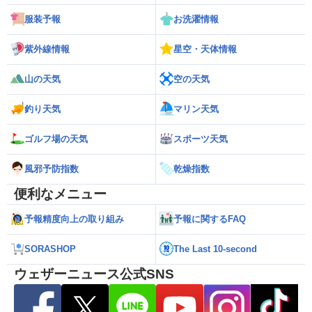
服装予報
お洗濯情報
紫外線情報
星空・天体情報
山の天気
空の天気
釣り天気
マリン天気
ゴルフ場の天気
スポーツ天気
風邪予防指数
乾燥指数
便利なメニュー
予報精度向上の取り組み
予報に関するFAQ
SORASHOP
The Last 10-second
ウェザーニュース公式SNS