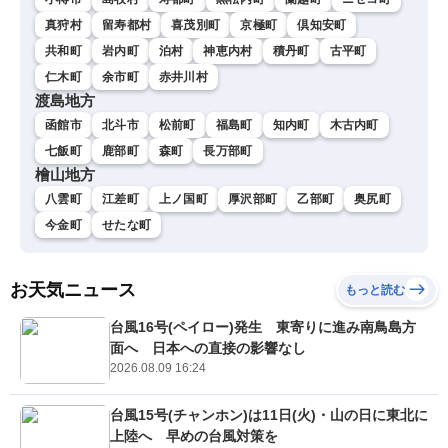
真狩村
留寿都村
喜茂別町
京極町
倶知安町
共和町
岩内町
泊村
神恵内村
積丹町
古平町
仁木町
余市町
赤井川村
渡島地方
函館市
北斗市
松前町
福島町
知内町
木古内町
七飯町
鹿部町
森町
長万部町
檜山地方
八雲町
江差町
上ノ国町
厚沢部町
乙部町
奥尻町
今金町
せたな町
お天気ニュース
もっと読む
台風16号(ペイロー)発生 東寄りに進み南鳥島方
面へ 日本への直接の影響なし
2026.08.09 16:24
台風15号(チャンホン)は11日(火)・山の日に東北に
上陸へ 早めの台風対策を