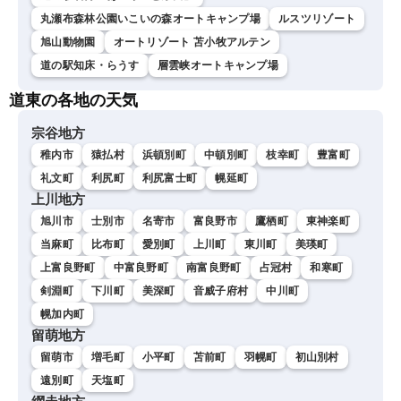
丸瀬布森林公園いこいの森オートキャンプ場
ルスツリゾート
旭山動物園
オートリゾート 苫小牧アルテン
道の駅知床・らうす
層雲峡オートキャンプ場
道東の各地の天気
宗谷地方
稚内市
猿払村
浜頓別町
中頓別町
枝幸町
豊富町
礼文町
利尻町
利尻富士町
幌延町
上川地方
旭川市
士別市
名寄市
富良野市
鷹栖町
東神楽町
当麻町
比布町
愛別町
上川町
東川町
美瑛町
上富良野町
中富良野町
南富良野町
占冠村
和寒町
剣淵町
下川町
美深町
音威子府村
中川町
幌加内町
留萌地方
留萌市
増毛町
小平町
苫前町
羽幌町
初山別村
遠別町
天塩町