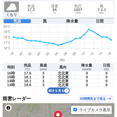
気温
湿度
気圧
風
17.3
94
1007
2.1
℃
%
hPa
m/s
くもり
気温
風
降水量
日照
気温
風速
降水量
日照
時刻
風向
(℃)
(m/s)
(mm/h)
(分)
16時
17.6
3
北北東
0
0
15時
18.1
3
北北東
0
0
14時
18.1
3
北北東
0
0
13時
18.6
3
北北東
0
0
続きを見る
雨雲レーダー
60時間先まで見る