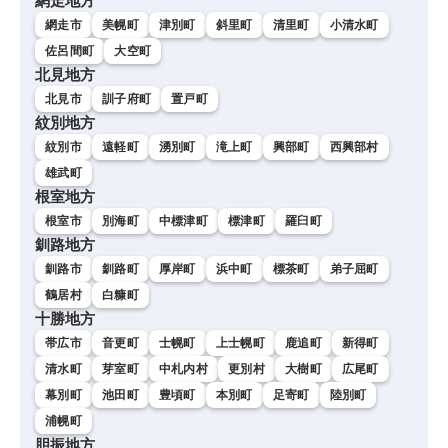
網走地方
網走市
美幌町
津別町
斜里町
清里町
小清水町
佐呂間町
大空町
北見地方
北見市
訓子府町
置戸町
紋別地方
紋別市
遠軽町
湧別町
滝上町
興部町
西興部村
雄武町
根室地方
根室市
別海町
中標津町
標津町
羅臼町
釧路地方
釧路市
釧路町
厚岸町
浜中町
標茶町
弟子屈町
鶴居村
白糠町
十勝地方
帯広市
音更町
士幌町
上士幌町
鹿追町
新得町
清水町
芽室町
中札内村
更別村
大樹町
広尾町
幕別町
池田町
豊頃町
本別町
足寄町
陸別町
浦幌町
胆振地方