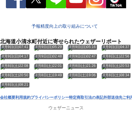
予報精度向上の取り組みについて
北海道小清水町付近に寄せられたウェザーリポート
8月9日(日)07:41
8月9日(日)05:29
8月9日(日)05:16
8月9日(日)04:37
8月9日(日)04:17
8月9日(日)02:48
8月9日(日)02:47
8月8日(土)22:56
8月8日(土)22:08
8月8日(土)22:01
8月8日(土)21:26
8月8日(土)20:53
8月8日(土)20:50
8月8日(土)19:49
8月8日(土)19:06
8月8日(土)08:34
8月8日(土)08:21
会社概要
利用規約
プライバシーポリシー
特定商取引法の表記
外部送信先
ご利
ウェザーニュース