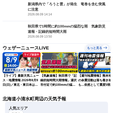
新潟県内で「ろうと雲」が発生 竜巻を含む突風
に注意
2026.08.09 14:14
秋田県で1時間に約100mmの猛烈な雨 気象防災
速報・記録的短時間大雨
2026.08.09 13:50
ウェザーニュースLiVE
もっと見る
ライブ放送中
【ライブ】最新天気ニュー
【気象速報】秋田県で「記
【週刊地震情報】熊本地
ス・地震情報 2026年8月9
録的短時間大雨情報」湯沢
の余震活動は落ち着き傾
日(日)／東北・東日本は急
市付近で約100mmの猛烈
も…依然として震度5弱
な雷雨に注意〈ウェザーニ
な雨
戒
ュースLiVEアフタヌーン・
北海道小清水町周辺の天気予報
小川千奈／芳野達郎〉
人気エリア