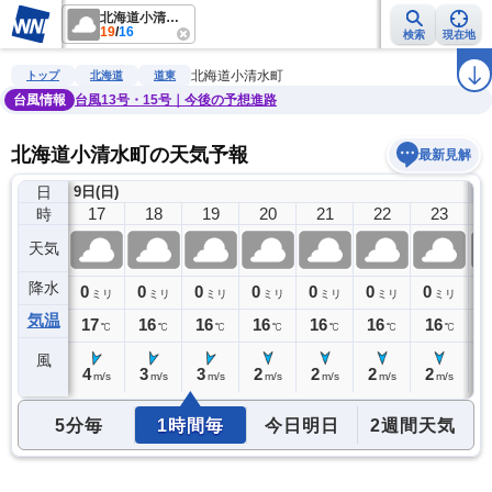
北海道小清水町
19
/
16
検索
現在地
雨雲レーダー
台風情報
地震情報
警報・注意報
2週間天気
ラ
北海道小清水町
トップ
北海道
道東
台風情報
台風13号・15号｜今後の予想進路
北海道小清水町の天気予報
最新見解
日
9日(日)
10
16
17
18
19
20
21
22
23
時
天気
降水
0
0
0
0
0
0
0
0
0
ミリ
ミリ
ミリ
ミリ
ミリ
ミリ
ミリ
ミリ
気温
17
17
16
16
16
16
16
16
1
℃
℃
℃
℃
℃
℃
℃
℃
風
4
4
3
3
2
2
2
2
2
m/s
m/s
m/s
m/s
m/s
m/s
m/s
m/s
5分毎
1時間毎
今日明日
2週間天気