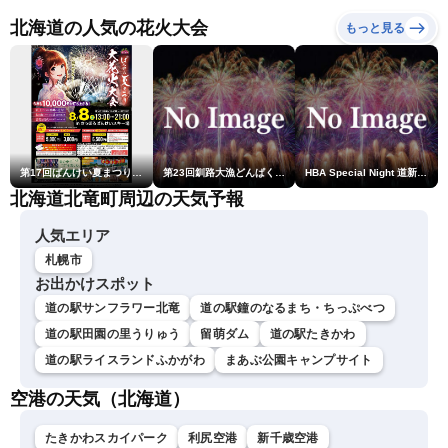
熊本地震情報〈ウェザーニ
になるおそれ（7日11時
ュースLiVEコーヒータイ
新）
北海道の人気の花火大会
もっと見る
ム・江川清音／有賀哲夫〉
第17回ばんけい夏まつり大花火大会
第23回釧路大漁どんぱく花火大会 ～道新・光と音のファンタジー～
HBA Special Night 道新・秋華火（はなび）
北海道北竜町周辺の天気予報
人気エリア
札幌市
お出かけスポット
道の駅サンフラワー北竜
道の駅鐘のなるまち・ちっぷべつ
道の駅田園の里うりゅう
留萌ダム
道の駅たきかわ
道の駅ライスランドふかがわ
まあぶ公園キャンプサイト
空港の天気（北海道）
たきかわスカイパーク
利尻空港
新千歳空港