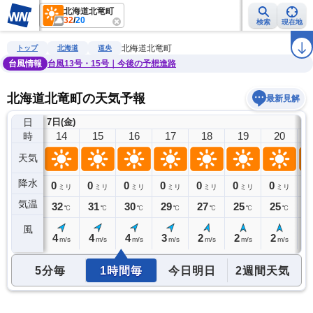
北海道北竜町
32
/
20
検索
現在地
雨雲レーダー
台風情報
地震情報
警報・注意報
2週間天気
ラ
北海道北竜町
トップ
北海道
道央
台風情報
台風13号・15号｜今後の予想進路
北海道北竜町の天気予報
最新見解
日
7日(金)
13
14
15
16
17
18
19
20
時
天気
降水
0
0
0
0
0
0
0
0
0
ミリ
ミリ
ミリ
ミリ
ミリ
ミリ
ミリ
ミリ
気温
32
32
31
30
29
27
25
25
2
℃
℃
℃
℃
℃
℃
℃
℃
風
4
4
4
4
3
2
2
2
2
m/s
m/s
m/s
m/s
m/s
m/s
m/s
m/s
5分毎
1時間毎
今日明日
2週間天気