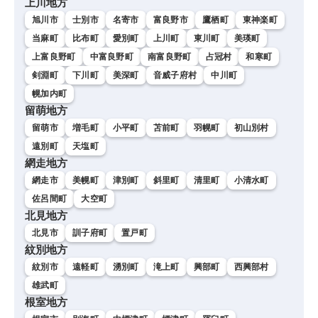
上川地方
旭川市
士別市
名寄市
富良野市
鷹栖町
東神楽町
当麻町
比布町
愛別町
上川町
東川町
美瑛町
上富良野町
中富良野町
南富良野町
占冠村
和寒町
剣淵町
下川町
美深町
音威子府村
中川町
幌加内町
留萌地方
留萌市
増毛町
小平町
苫前町
羽幌町
初山別村
遠別町
天塩町
網走地方
網走市
美幌町
津別町
斜里町
清里町
小清水町
佐呂間町
大空町
北見地方
北見市
訓子府町
置戸町
紋別地方
紋別市
遠軽町
湧別町
滝上町
興部町
西興部村
雄武町
根室地方