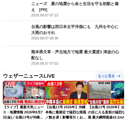
ニューズ 夏の地震から命と生活を守る初動と備
え [PR]
2026.08.07 07:23
台風の影響は西日本太平洋側にも 九州を中心に
大雨のおそれ
2026.08.07 08:36
熊本県天草・芦北地方で地震 最大震度3 津波の心
配なし
2026.08.07 07:02
ウェザーニュースLiVE
もっと見る
ライブ放送中
【ライブ】最新天気ニュー
【台風13号 2026年】沖縄
【台風13号 2026年】台
ス・地震情報 2026年8月7
本島に最接近で猛烈な雨風
の目に入る直前の猛烈な
日(金)／台風13号が沖縄・
／動き遅く影響長引くおそ
風 最大瞬間風速42.2m/s
奄美に最接近へ 令和8年
れ（7日13時更新）
測 吹き返しも猛烈な暴