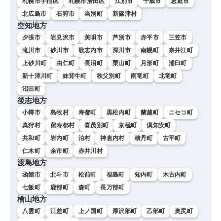
札幌市手稲区
札幌市清田区
江別市
千歳市
恵庭市
北広島市
石狩市
当別町
新篠津村
空知地方
夕張市
岩見沢市
美唄市
芦別市
赤平市
三笠市
滝川市
砂川市
歌志内市
深川市
南幌町
奈井江町
上砂川町
由仁町
長沼町
栗山町
月形町
浦臼町
新十津川町
妹背牛町
秩父別町
雨竜町
北竜町
沼田町
後志地方
小樽市
島牧村
寿都町
黒松内町
蘭越町
ニセコ町
真狩村
留寿都村
喜茂別町
京極町
倶知安町
共和町
岩内町
泊村
神恵内村
積丹町
古平町
仁木町
余市町
赤井川村
渡島地方
函館市
北斗市
松前町
福島町
知内町
木古内町
七飯町
鹿部町
森町
長万部町
檜山地方
八雲町
江差町
上ノ国町
厚沢部町
乙部町
奥尻町