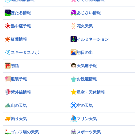
ほたる情報
あじさい情報
熱中症予報
花火天気
紅葉情報
イルミネーション
スキー＆スノボ
初日の出
初詣
天気痛予報
服装予報
お洗濯情報
紫外線情報
星空・天体情報
山の天気
空の天気
釣り天気
マリン天気
ゴルフ場の天気
スポーツ天気