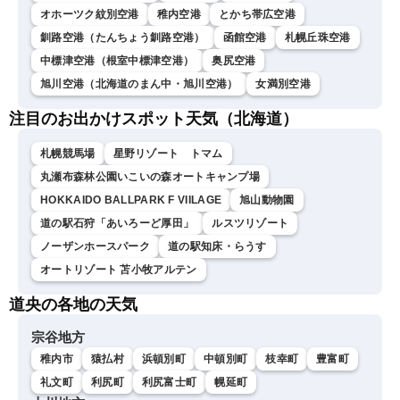
オホーツク紋別空港
稚内空港
とかち帯広空港
釧路空港（たんちょう釧路空港）
函館空港
札幌丘珠空港
中標津空港（根室中標津空港）
奥尻空港
旭川空港（北海道のまん中・旭川空港）
女満別空港
注目のお出かけスポット天気（北海道）
札幌競馬場
星野リゾート トマム
丸瀬布森林公園いこいの森オートキャンプ場
HOKKAIDO BALLPARK F VIILAGE
旭山動物園
道の駅石狩「あいろーど厚田」
ルスツリゾート
ノーザンホースパーク
道の駅知床・らうす
オートリゾート 苫小牧アルテン
道央の各地の天気
宗谷地方
稚内市
猿払村
浜頓別町
中頓別町
枝幸町
豊富町
礼文町
利尻町
利尻富士町
幌延町