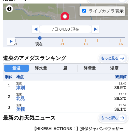
道央のアメダスランキング
もっと見る
気温
降水量
風
降雪量
湿度
順位
地点
観測値
道東
12:45
1
津別
36.9℃
道東
13:17
2
北見
36.2℃
道東
12:52
3
美幌
36.1℃
最新のお天気ニュース
もっと読む
【HIKESHI ACTIONS！】損保ジャパン×ウェザー