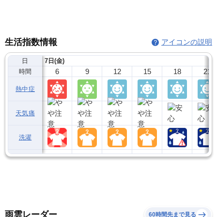
生活指数情報
アイコンの説明
日
7日(金)
6
9
12
15
18
21
時間
熱中症
天気痛
洗濯
雨雲レーダー
60時間先まで見る