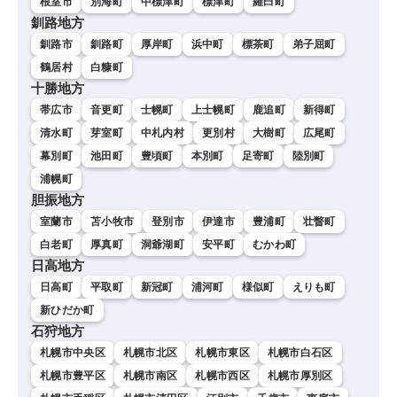
根室市
別海町
中標津町
標津町
羅臼町
釧路地方
釧路市
釧路町
厚岸町
浜中町
標茶町
弟子屈町
鶴居村
白糠町
十勝地方
帯広市
音更町
士幌町
上士幌町
鹿追町
新得町
清水町
芽室町
中札内村
更別村
大樹町
広尾町
幕別町
池田町
豊頃町
本別町
足寄町
陸別町
浦幌町
胆振地方
室蘭市
苫小牧市
登別市
伊達市
豊浦町
壮瞥町
白老町
厚真町
洞爺湖町
安平町
むかわ町
日高地方
日高町
平取町
新冠町
浦河町
様似町
えりも町
新ひだか町
石狩地方
札幌市中央区
札幌市北区
札幌市東区
札幌市白石区
札幌市豊平区
札幌市南区
札幌市西区
札幌市厚別区