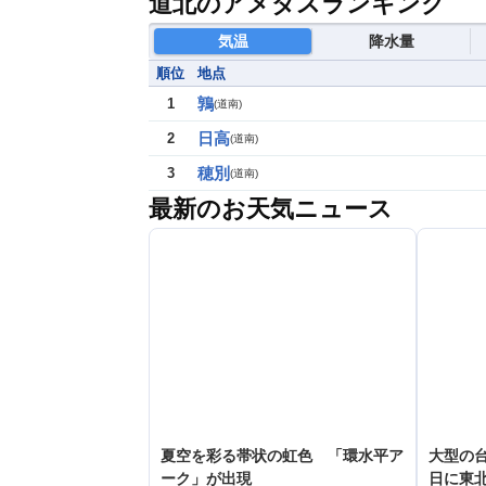
道北のアメダスランキング
気温
降水量
順位
地点
鶉
1
(
道南
)
日高
2
(
道南
)
穂別
3
(
道南
)
最新のお天気ニュース
夏空を彩る帯状の虹色 「環水平ア
大型の台
ーク」が出現
日に東