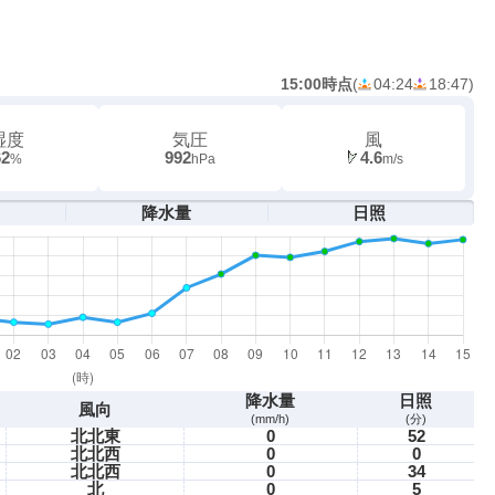
15:00時点
(
04:24
18:47
)
湿度
気圧
風
62
992
4.6
%
hPa
m/s
降水量
日照
降水量
日照
風向
(mm/h)
(分)
北北東
0
52
北北西
0
0
北北西
0
34
北
0
5