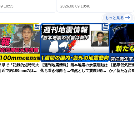
09 10:55
2026.08.09 10:40
もっと見る
田県で「記録的短時間大
【週刊地震情報】熊本地震の余震活動は
【熱帯低気圧情報 
近で約100mmの猛烈
落ち着き傾向も…依然として震度5弱警
か／新たな台風発
戒
本への影響は？(9日