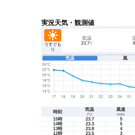
実況天気・観測値
気温
23.7
℃
うすぐも
り
気温
風
気温
風速
時刻
(℃)
(m/s)
15時
23.7
5
14時
23.3
5
13時
23.8
4
12時
23.5
3