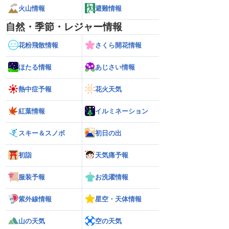
火山情報
避難情報
自然・季節・レジャー情報
花粉飛散情報
さくら開花情報
ほたる情報
あじさい情報
熱中症予報
花火天気
紅葉情報
イルミネーション
スキー＆スノボ
初日の出
初詣
天気痛予報
服装予報
お洗濯情報
紫外線情報
星空・天体情報
山の天気
空の天気