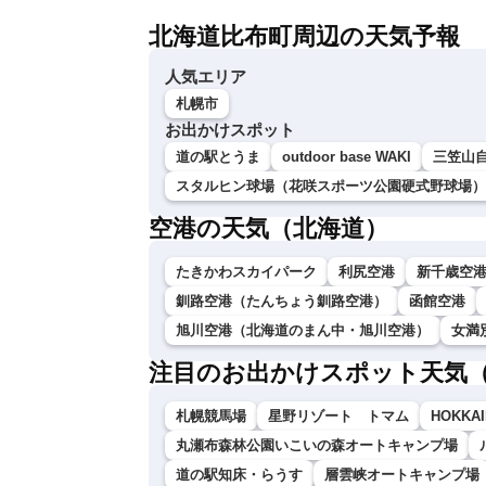
北海道比布町周辺の天気予報
人気エリア
札幌市
お出かけスポット
道の駅とうま
outdoor base WAKI
三笠山
スタルヒン球場（花咲スポーツ公園硬式野球場）
空港の天気（北海道）
たきかわスカイパーク
利尻空港
新千歳空
釧路空港（たんちょう釧路空港）
函館空港
旭川空港（北海道のまん中・旭川空港）
女満
注目のお出かけスポット天気
札幌競馬場
星野リゾート トマム
HOKKAI
丸瀬布森林公園いこいの森オートキャンプ場
道の駅知床・らうす
層雲峡オートキャンプ場