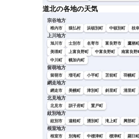
道北の各地の天気
宗谷地方
稚内市
猿払村
浜頓別町
中頓別町
枝
上川地方
旭川市
士別市
名寄市
富良野市
鷹栖
美瑛町
上富良野町
中富良野町
南富良野
中川町
幌加内町
留萌地方
留萌市
増毛町
小平町
苫前町
羽幌町
網走地方
網走市
美幌町
津別町
斜里町
清里町
北見地方
北見市
訓子府町
置戸町
紋別地方
紋別市
遠軽町
湧別町
滝上町
興部町
根室地方
根室市
別海町
中標津町
標津町
羅臼