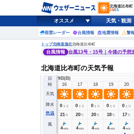
北海道比布町
24
/
15
オススメ
天気・観測
雨雲レーダー
台風情報
地震情報
警
トップ
北海道
道北
北海道比布町
台風情報
台風13号・15号｜今後の予想
北海道比布町の天気予報
日
9日(日)
12
13
14
15
16
17
18
19
20
時
天気
降水
0
0
0
0
0
0
0
0
ミリ
ミリ
ミリ
ミリ
ミリ
ミリ
ミリ
ミリ
ミリ
気温
24
24
24
23
21
20
20
18
17
℃
℃
℃
℃
℃
℃
℃
℃
℃
風
3
5
5
5
4
4
4
4
4
m/s
m/s
m/s
m/s
m/s
m/s
m/s
m/s
m/s