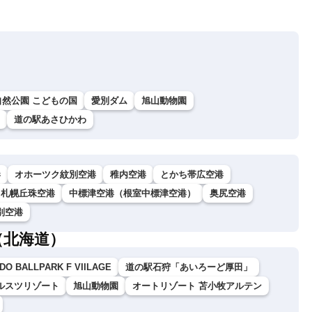
自然公園 こどもの国
愛別ダム
旭山動物園
道の駅あさひかわ
港
オホーツク紋別空港
稚内空港
とかち帯広空港
札幌丘珠空港
中標津空港（根室中標津空港）
奥尻空港
別空港
（北海道）
DO BALLPARK F VIILAGE
道の駅石狩「あいろーど厚田」
ルスツリゾート
旭山動物園
オートリゾート 苫小牧アルテン