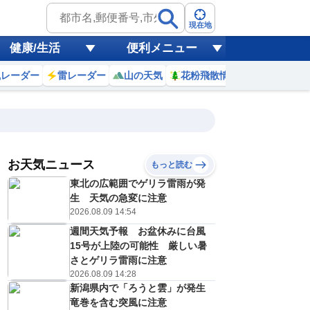
現在地
健康/生活
便利メニュー
風レーダー
雷レーダー
山の天気
花粉飛散情報
世界天気
お天気ニュース
もっと読む
東北の広範囲でゲリラ雷雨が発
6
7
8
9
10
11
12
13
生 天気の急変に注意
2026.08.09 14:54
週間天気予報 お盆休みに台風
0
0
0
0
0
0
0
0
15号が上陸の可能性 厳しい暑
ミリ
ミリ
ミリ
ミリ
ミリ
ミリ
ミリ
ミリ
ミリ
さとゲリラ雷雨に注意
14
16
19
21
22
24
25
26
℃
℃
℃
℃
℃
℃
℃
℃
℃
2026.08.09 14:28
新潟県内で「ろうと雲」が発生
2
3
4
4
4
5
5
5
/s
m/s
m/s
m/s
m/s
m/s
m/s
m/s
m/s
竜巻を含む突風に注意