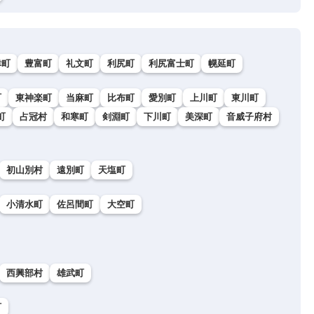
幸町
豊富町
礼文町
利尻町
利尻富士町
幌延町
町
東神楽町
当麻町
比布町
愛別町
上川町
東川町
町
占冠村
和寒町
剣淵町
下川町
美深町
音威子府村
初山別村
遠別町
天塩町
小清水町
佐呂間町
大空町
西興部村
雄武町
町