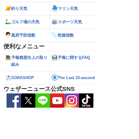
釣り天気
マリン天気
ゴルフ場の天気
スポーツ天気
風邪予防指数
乾燥指数
便利なメニュー
予報精度向上の取り
予報に関するFAQ
組み
2026】台風16号発生
【ゲリラ雷雨情報】東北〜中国地方の広
【台風15号 202
生予想 今後の進路と日
い範囲で急な雷雨に警戒
陸のおそれ 最新の
 12時更新)
（9日6時更新）
SORASHOP
The Last 10-second
ウェザーニュース公式SNS