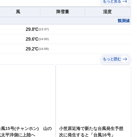
もっと見る
風
降雪量
湿度
観測値
29.8℃
(
13:37
)
29.6℃
(
14:00
)
29.2℃
(
14:08
)
もっと読む
風15号(チャンホン) 山の
小笠原近海で新たな台風発生予想
北太平洋側に上陸へ
次に発生すると「台風16号」