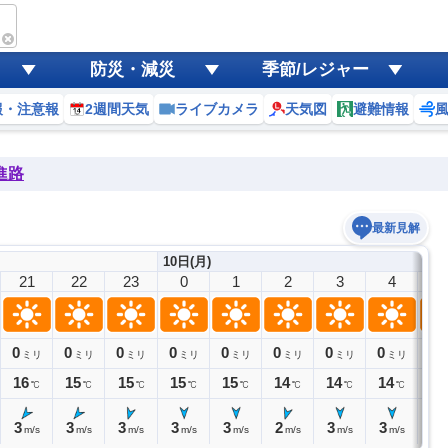
防災・減災
季節/レジャー
報・注意報
2週間天気
ライブカメラ
天気図
避難情報
進路
最新見解
10日(月)
21
22
23
0
1
2
3
4
5
0
0
0
0
0
0
0
0
0
ミリ
ミリ
ミリ
ミリ
ミリ
ミリ
ミリ
ミリ
16
15
15
15
15
14
14
14
13
℃
℃
℃
℃
℃
℃
℃
℃
3
3
3
3
3
2
3
3
2
m/s
m/s
m/s
m/s
m/s
m/s
m/s
m/s
m