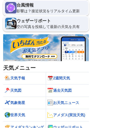
台風情報
影響は？接近状況をリアルタイム更新
ウェザーリポート
空の写真を投稿して最新の天気を共有
天気メニュー
天気予報
2週間天気
天気図
過去天気図
気象衛星
お天気ニュース
世界天気
アメダス(実況天気)
アメダスランキング
ウェザーリポート