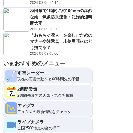
2026.08.09 14:14
秋田県で1時間に約100mmの猛烈
な雨 気象防災速報・記録的短時
間大雨
2026.08.09 13:50
「おもちゃ花火」を楽しむための
マナーや注意点 未使用花火はど
う捨てる？
2026.08.09 05:00
いまおすすめのメニュー
雨雲レーダー
現在の雨雲の動きと60時間先の予報
2週間天気
2週間先までの天気・気温を掲載
アメダス
アメダスの最新情報をチェック
ライブカメラ
全国2500地点の空の様子