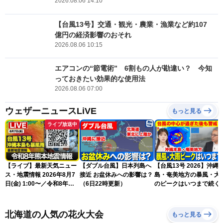
2026.08.06 14:10
【台風13号】交通・観光・農業・漁業など約107
億円の経済影響のおそれ
2026.08.06 10:15
エアコンの“節電術” 6割もの人が勘違い？ 今知
っておきたい効果的な使用法
2026.08.06 07:00
ウェザーニュースLiVE
もっと見る
ライブ放送中
【ライブ】最新天気ニュー
【ダブル台風】日本列島へ
【台風13号 2026】沖縄
ス・地震情報 2026年8月7
接近 お盆休みへの影響は？
島・奄美地方の暴風・大
日(金) 1:00〜／令和8年熊
（6日22時更新）
のピークはいつまで続く
本地震情報 台風13号が沖
（6日18時更新）
縄に接近〈ウェザーニュー
スLiVE〉
北海道の人気の花火大会
もっと見る