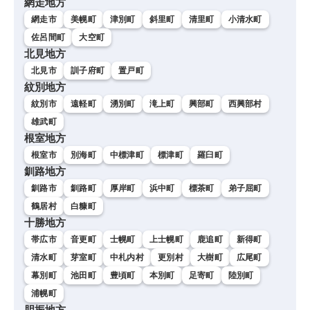
網走地方
網走市
美幌町
津別町
斜里町
清里町
小清水町
佐呂間町
大空町
北見地方
北見市
訓子府町
置戸町
紋別地方
紋別市
遠軽町
湧別町
滝上町
興部町
西興部村
雄武町
根室地方
根室市
別海町
中標津町
標津町
羅臼町
釧路地方
釧路市
釧路町
厚岸町
浜中町
標茶町
弟子屈町
鶴居村
白糠町
十勝地方
帯広市
音更町
士幌町
上士幌町
鹿追町
新得町
清水町
芽室町
中札内村
更別村
大樹町
広尾町
幕別町
池田町
豊頃町
本別町
足寄町
陸別町
浦幌町
胆振地方