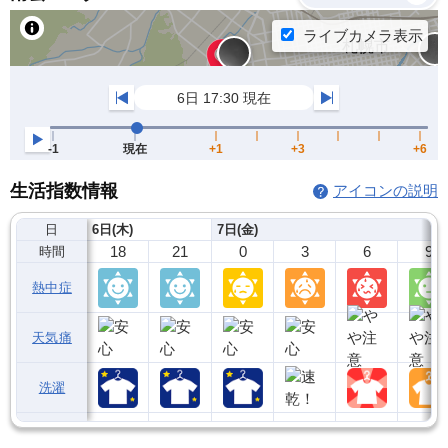
生活指数情報
アイコンの説明
日
6日(木)
7日(金)
18
21
0
3
6
9
時間
熱中症
天気痛
洗濯