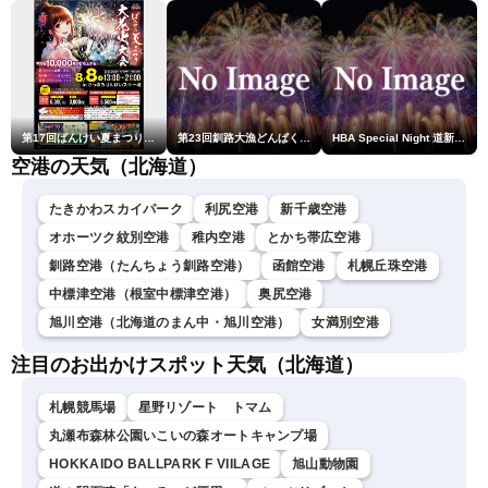
第17回ばんけい夏まつり大花火大会
第23回釧路大漁どんぱく花火大会 ～道新・光と音のファンタジー～
HBA Special Night 道新・秋華火（はなび）
空港の天気（北海道）
たきかわスカイパーク
利尻空港
新千歳空港
オホーツク紋別空港
稚内空港
とかち帯広空港
釧路空港（たんちょう釧路空港）
函館空港
札幌丘珠空港
中標津空港（根室中標津空港）
奥尻空港
旭川空港（北海道のまん中・旭川空港）
女満別空港
注目のお出かけスポット天気（北海道）
札幌競馬場
星野リゾート トマム
丸瀬布森林公園いこいの森オートキャンプ場
HOKKAIDO BALLPARK F VIILAGE
旭山動物園