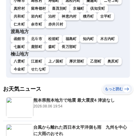
小樽市
島牧村
寿都町
黒松内町
蘭越町
ニセコ町
真狩村
留寿都村
喜茂別町
京極町
倶知安町
共和町
岩内町
泊村
神恵内村
積丹町
古平町
仁木町
余市町
赤井川村
渡島地方
函館市
北斗市
松前町
福島町
知内町
木古内町
七飯町
鹿部町
森町
長万部町
檜山地方
八雲町
江差町
上ノ国町
厚沢部町
乙部町
奥尻町
今金町
せたな町
お天気ニュース
もっと読む
熊本県熊本地方で地震 最大震度4 津波なし
2026.08.06 19:54
台風から離れた西日本太平洋側も雨 九州を中心
に大雨のおそれ