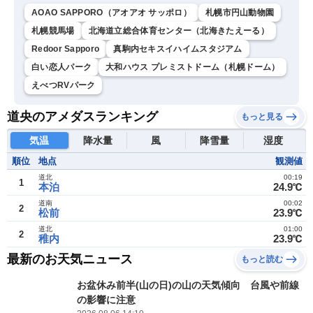
AOAO SAPPORO（アオアオ サッポロ）
札幌市円山動物園
札幌競馬場
北海道立総合体育センター（北海きたえーる）
Redoor Sapporo
真駒内セキスイハイムスタジアム
白い恋人パーク
大和ハウス プレミストドーム（札幌ドーム）
えべつRVパーク
道央のアメダスランキング
もっと見る
気温
降水量
風
降雪量
湿度
順位
地点
観測値
道北
00:19
1
本泊
24.9℃
道南
00:02
2
松前
23.9℃
道北
01:00
2
稚内
23.9℃
最新のお天気ニュース
もっと読む
お盆休み前半(山の日)の山の天気傾向 台風や前線
の影響に注意