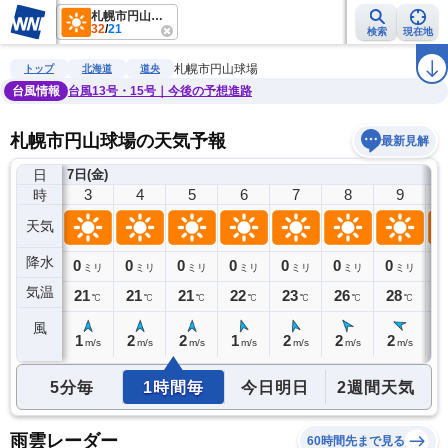
札幌市円山球場
32
/
21
検索
現在地
雨雲レーダー
台風情報
地震情報
警報・注意報
2週間天気
ラ
札幌市円山球場
トップ
北海道
道央
台風情報
台風13号・15号｜今後の予想進路
札幌市円山球場の天気予報
最新見解
日
7日(金)
2
3
4
5
6
7
8
9
時
天気
降水
0
0
0
0
0
0
0
0
0
ミリ
ミリ
ミリ
ミリ
ミリ
ミリ
ミリ
ミリ
気温
21
21
21
21
22
23
26
28
2
℃
℃
℃
℃
℃
℃
℃
℃
風
1
1
2
2
1
2
2
2
2
m/s
m/s
m/s
m/s
m/s
m/s
m/s
m/s
5分毎
1時間毎
今日明日
2週間天気
雨雲レーダー
60時間先まで見る