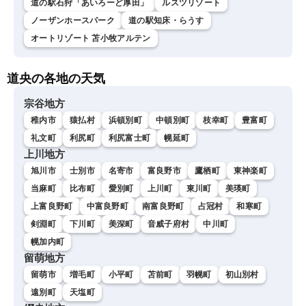
道の駅石狩「あいろーど厚田」
ルスツリゾート
ノーザンホースパーク
道の駅知床・らうす
オートリゾート 苫小牧アルテン
道央の各地の天気
宗谷地方
稚内市
猿払村
浜頓別町
中頓別町
枝幸町
豊富町
礼文町
利尻町
利尻富士町
幌延町
上川地方
旭川市
士別市
名寄市
富良野市
鷹栖町
東神楽町
当麻町
比布町
愛別町
上川町
東川町
美瑛町
上富良野町
中富良野町
南富良野町
占冠村
和寒町
剣淵町
下川町
美深町
音威子府村
中川町
幌加内町
留萌地方
留萌市
増毛町
小平町
苫前町
羽幌町
初山別村
遠別町
天塩町