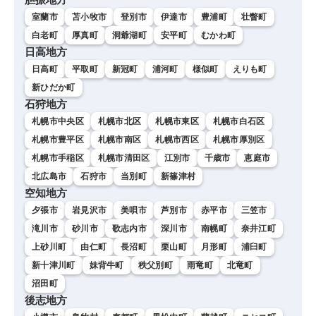
室蘭市
苫小牧市
登別市
伊達市
豊浦町
壮瞥町
白老町
厚真町
洞爺湖町
安平町
むかわ町
日高地方
日高町
平取町
新冠町
浦河町
様似町
えりも町
新ひだか町
石狩地方
札幌市中央区
札幌市北区
札幌市東区
札幌市白石区
札幌市豊平区
札幌市南区
札幌市西区
札幌市厚別区
札幌市手稲区
札幌市清田区
江別市
千歳市
恵庭市
北広島市
石狩市
当別町
新篠津村
空知地方
夕張市
岩見沢市
美唄市
芦別市
赤平市
三笠市
滝川市
砂川市
歌志内市
深川市
南幌町
奈井江町
上砂川町
由仁町
長沼町
栗山町
月形町
浦臼町
新十津川町
妹背牛町
秩父別町
雨竜町
北竜町
沼田町
後志地方