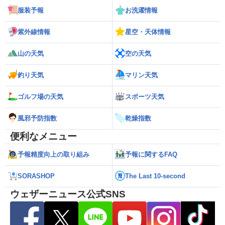
服装予報
お洗濯情報
紫外線情報
星空・天体情報
山の天気
空の天気
釣り天気
マリン天気
ゴルフ場の天気
スポーツ天気
風邪予防指数
乾燥指数
便利なメニュー
予報精度向上の取り組み
予報に関するFAQ
SORASHOP
The Last 10-second
ウェザーニュース公式SNS