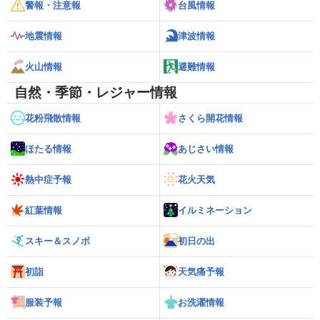
警報・注意報
台風情報
地震情報
津波情報
火山情報
避難情報
自然・季節・レジャー情報
花粉飛散情報
さくら開花情報
ほたる情報
あじさい情報
熱中症予報
花火天気
紅葉情報
イルミネーション
スキー＆スノボ
初日の出
初詣
天気痛予報
服装予報
お洗濯情報