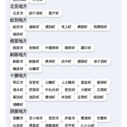
北見地方
北見市
訓子府町
置戸町
紋別地方
紋別市
遠軽町
湧別町
滝上町
興部町
西興部村
雄武町
根室地方
根室市
別海町
中標津町
標津町
羅臼町
釧路地方
釧路市
釧路町
厚岸町
浜中町
標茶町
弟子屈町
鶴居村
白糠町
十勝地方
帯広市
音更町
士幌町
上士幌町
鹿追町
新得町
清水町
芽室町
中札内村
更別村
大樹町
広尾町
幕別町
池田町
豊頃町
本別町
足寄町
陸別町
浦幌町
胆振地方
室蘭市
苫小牧市
登別市
伊達市
豊浦町
壮瞥町
白老町
厚真町
洞爺湖町
安平町
むかわ町