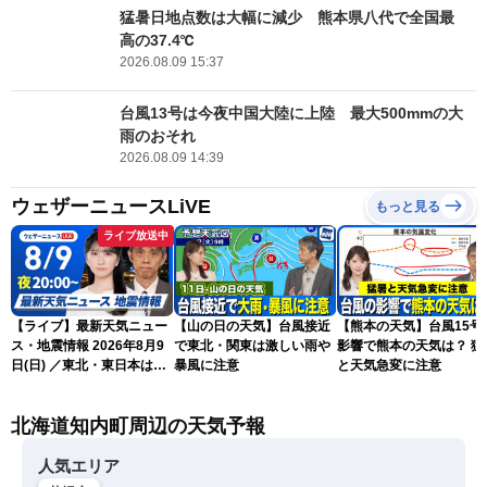
猛暑日地点数は大幅に減少 熊本県八代で全国最
高の37.4℃
2026.08.09 15:37
台風13号は今夜中国大陸に上陸 最大500mmの大
雨のおそれ
2026.08.09 14:39
ウェザーニュースLiVE
もっと見る
ライブ放送中
【ライブ】最新天気ニュー
【山の日の天気】台風接近
【熊本の天気】台風15号
ス・地震情報 2026年8月9
で東北・関東は激しい雨や
影響で熊本の天気は？ 猛
日(日) ／東北・東日本は急
暴風に注意
と天気急変に注意
な雷雨に注意〈ウェザーニ
ュースLiVEムーン・駒木結
北海道知内町周辺の天気予報
衣／芳野達郎〉
人気エリア