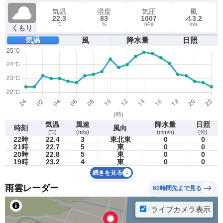
気温
湿度
気圧
風
22.3
83
1007
3.2
℃
%
hPa
m/s
くもり
気温
風
降水量
日照
気温
風速
降水量
日照
時刻
風向
(℃)
(m/s)
(mm/h)
(分)
22時
22.4
3
東北東
0
0
21時
22.7
5
東
0
0
20時
22.8
5
東
0
0
19時
23.2
4
東
0
0
続きを見る
雨雲レーダー
60時間先まで見る