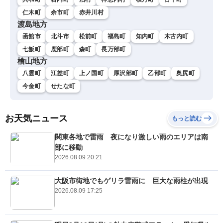
仁木町
余市町
赤井川村
渡島地方
函館市
北斗市
松前町
福島町
知内町
木古内町
七飯町
鹿部町
森町
長万部町
檜山地方
八雲町
江差町
上ノ国町
厚沢部町
乙部町
奥尻町
今金町
せたな町
お天気ニュース
もっと読む
関東各地で雷雨 夜になり激しい雨のエリアは南
部に移動
2026.08.09 20:21
大阪市街地でもゲリラ雷雨に 巨大な雨柱が出現
2026.08.09 17:25