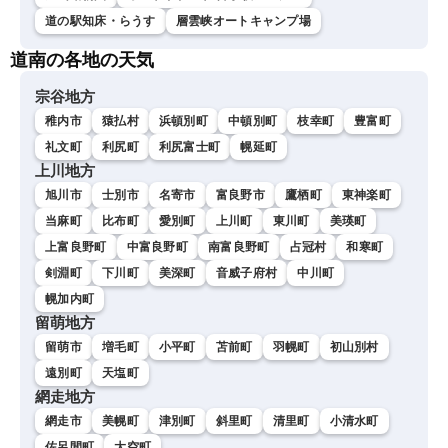
道の駅知床・らうす
層雲峡オートキャンプ場
道南の各地の天気
宗谷地方
稚内市
猿払村
浜頓別町
中頓別町
枝幸町
豊富町
礼文町
利尻町
利尻富士町
幌延町
上川地方
旭川市
士別市
名寄市
富良野市
鷹栖町
東神楽町
当麻町
比布町
愛別町
上川町
東川町
美瑛町
上富良野町
中富良野町
南富良野町
占冠村
和寒町
剣淵町
下川町
美深町
音威子府村
中川町
幌加内町
留萌地方
留萌市
増毛町
小平町
苫前町
羽幌町
初山別村
遠別町
天塩町
網走地方
網走市
美幌町
津別町
斜里町
清里町
小清水町
佐呂間町
大空町