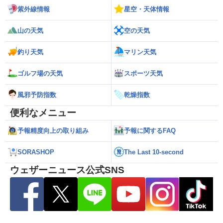
紫外線情報
星空・天体情報
山の天気
空の天気
釣り天気
マリン天気
ゴルフ場の天気
スポーツ天気
風邪予防指数
乾燥指数
便利なメニュー
予報精度向上の取り組み
予報に関するFAQ
SORASHOP
The Last 10-second
ウェザーニュース公式SNS