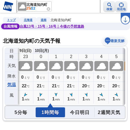
北海道知内町
25
/
22
検索
現在地
雨雲レーダー
台風情報
地震情報
警報・注意報
2週間天気
ラ
北海道知内町
トップ
北海道
道南
台風情報
台風13号・15号・16号｜今後の予想進路
北海道知内町の天気予報
最新見解
日
9日(日)
10日(月)
22
23
0
1
2
3
4
5
時
天気
降水
0
0
0
0
0
0
0
0
0
ミリ
ミリ
ミリ
ミリ
ミリ
ミリ
ミリ
ミリ
気温
22
22
21
21
21
20
20
20
2
℃
℃
℃
℃
℃
℃
℃
℃
風
1
1
1
1
1
1
1
1
1
m/s
m/s
m/s
m/s
m/s
m/s
m/s
m/s
5分毎
1時間毎
今日明日
2週間天気