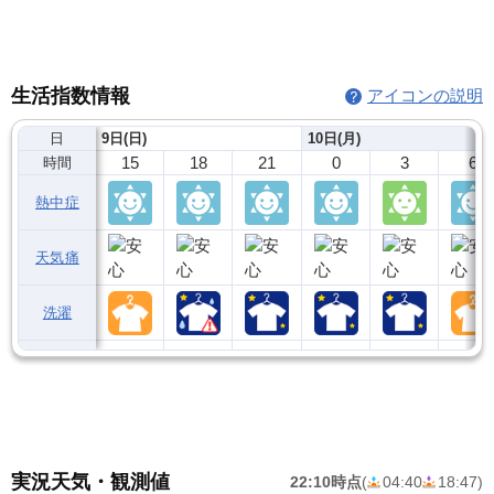
生活指数情報
アイコンの説明
日
9日(日)
10日(月)
15
18
21
0
3
6
時間
熱中症
天気痛
洗濯
実況天気・観測値
22:10時点
(
04:40
18:47
)