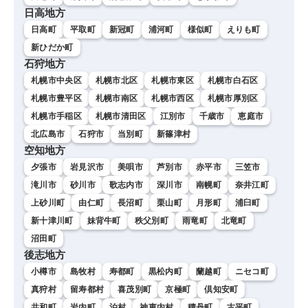
日高地方
日高町
平取町
新冠町
浦河町
様似町
えりも町
新ひだか町
石狩地方
札幌市中央区
札幌市北区
札幌市東区
札幌市白石区
札幌市豊平区
札幌市南区
札幌市西区
札幌市厚別区
札幌市手稲区
札幌市清田区
江別市
千歳市
恵庭市
北広島市
石狩市
当別町
新篠津村
空知地方
夕張市
岩見沢市
美唄市
芦別市
赤平市
三笠市
滝川市
砂川市
歌志内市
深川市
南幌町
奈井江町
上砂川町
由仁町
長沼町
栗山町
月形町
浦臼町
新十津川町
妹背牛町
秩父別町
雨竜町
北竜町
沼田町
後志地方
小樽市
島牧村
寿都町
黒松内町
蘭越町
ニセコ町
真狩村
留寿都村
喜茂別町
京極町
倶知安町
共和町
岩内町
泊村
神恵内村
積丹町
古平町