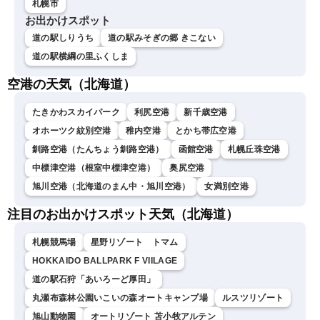
札幌市
お出かけスポット
道の駅しりうち
道の駅みそぎの郷 きこない
道の駅横綱の里ふくしま
空港の天気（北海道）
たきかわスカイパーク
利尻空港
新千歳空港
オホーツク紋別空港
稚内空港
とかち帯広空港
釧路空港（たんちょう釧路空港）
函館空港
札幌丘珠空港
中標津空港（根室中標津空港）
奥尻空港
旭川空港（北海道のまん中・旭川空港）
女満別空港
注目のお出かけスポット天気（北海道）
札幌競馬場
星野リゾート トマム
HOKKAIDO BALLPARK F VIILAGE
道の駅石狩「あいろーど厚田」
丸瀬布森林公園いこいの森オートキャンプ場
ルスツリゾート
旭山動物園
オートリゾート 苫小牧アルテン