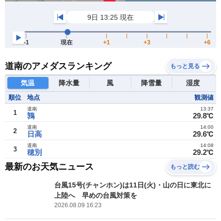
道南のアメダスランキング
もっと見る
気温
降水量
風
降雪量
湿度
順位
地点
観測値
道南
13:37
1
鶉
29.8℃
道南
14:00
2
日高
29.6℃
道南
14:08
3
穂別
29.2℃
最新のお天気ニュース
もっと読む
台風15号(チャンホン)は11日(火)・山の日に東北に
上陸へ 早めの台風対策を
2026.08.09 16:23