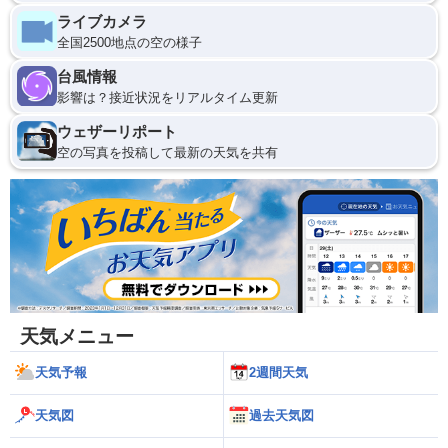
ライブカメラ
全国2500地点の空の様子
台風情報
影響は？接近状況をリアルタイム更新
ウェザーリポート
空の写真を投稿して最新の天気を共有
天気メニュー
天気予報
2週間天気
天気図
過去天気図