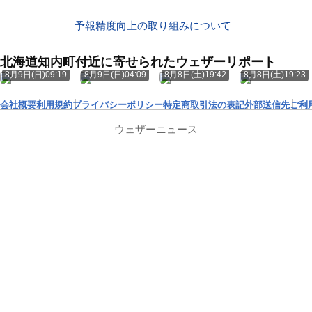
予報精度向上の取り組みについて
北海道知内町付近に寄せられたウェザーリポート
8月9日(日)09:19
8月9日(日)04:09
8月8日(土)19:42
8月8日(土)19:23
会社概要
利用規約
プライバシーポリシー
特定商取引法の表記
外部送信先
ご利
ウェザーニュース