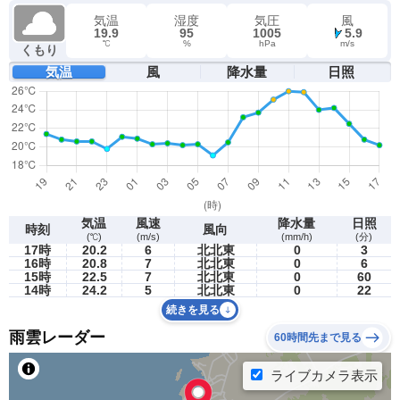
気温
湿度
気圧
風
19.9
95
1005
5.9
℃
%
hPa
m/s
くもり
気温
風
降水量
日照
気温
風速
降水量
日照
時刻
風向
(℃)
(m/s)
(mm/h)
(分)
17時
20.2
6
北北東
0
3
16時
20.8
7
北北東
0
6
15時
22.5
7
北北東
0
60
14時
24.2
5
北北東
0
22
続きを見る
雨雲レーダー
60時間先まで見る