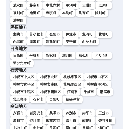
清水町
芽室町
中札内村
更別村
大樹町
広尾町
幕別町
池田町
豊頃町
本別町
足寄町
陸別町
浦幌町
胆振地方
室蘭市
苫小牧市
登別市
伊達市
豊浦町
壮瞥町
白老町
厚真町
洞爺湖町
安平町
むかわ町
日高地方
日高町
平取町
新冠町
浦河町
様似町
えりも町
新ひだか町
石狩地方
札幌市中央区
札幌市北区
札幌市東区
札幌市白石区
札幌市豊平区
札幌市南区
札幌市西区
札幌市厚別区
札幌市手稲区
札幌市清田区
江別市
千歳市
恵庭市
北広島市
石狩市
当別町
新篠津村
空知地方
夕張市
岩見沢市
美唄市
芦別市
赤平市
三笠市
滝川市
砂川市
歌志内市
深川市
南幌町
奈井江町
上砂川町
由仁町
長沼町
栗山町
月形町
浦臼町