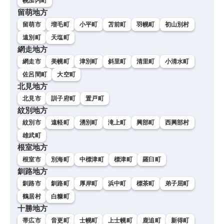
幌加内町
留萌地方
留萌市
増毛町
小平町
苫前町
羽幌町
初山別村
遠別町
天塩町
網走地方
網走市
美幌町
津別町
斜里町
清里町
小清水町
佐呂間町
大空町
北見地方
北見市
訓子府町
置戸町
紋別地方
紋別市
遠軽町
湧別町
滝上町
興部町
西興部村
雄武町
根室地方
根室市
別海町
中標津町
標津町
羅臼町
釧路地方
釧路市
釧路町
厚岸町
浜中町
標茶町
弟子屈町
鶴居村
白糠町
十勝地方
帯広市
音更町
士幌町
上士幌町
鹿追町
新得町