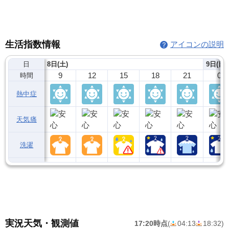
生活指数情報
アイコンの説明
日
8日(土)
9日(日)
9
12
15
18
21
0
時間
熱中症
天気痛
洗濯
実況天気・観測値
17:20時点
(
04:13
18:32
)