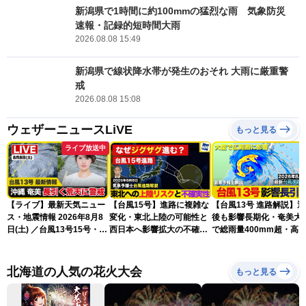
新潟県で1時間に約100mmの猛烈な雨 気象防災
速報・記録的短時間大雨
2026.08.08 15:49
新潟県で線状降水帯が発生のおそれ 大雨に厳重警
戒
2026.08.08 15:08
ウェザーニュースLiVE
もっと見る
ライブ放送中
【ライブ】最新天気ニュー
【台風15号】進路に複雑な
【台風13号 進路解説】
ス・地震情報 2026年8月8
変化・東北上陸の可能性と
後も影響長期化・奄美大
日(土) ／台風13号15号・ゲ
西日本へ影響拡大の不確実
で総雨量400mm超・高
リラ雷雨最新見解・令和8
性
に要警戒（2026.08.08
年熊本地震情報〈ウェザー
16:00）
ニュースLiVEイブニング・
北海道の人気の花火大会
もっと見る
小川千奈／芳野達郎〉