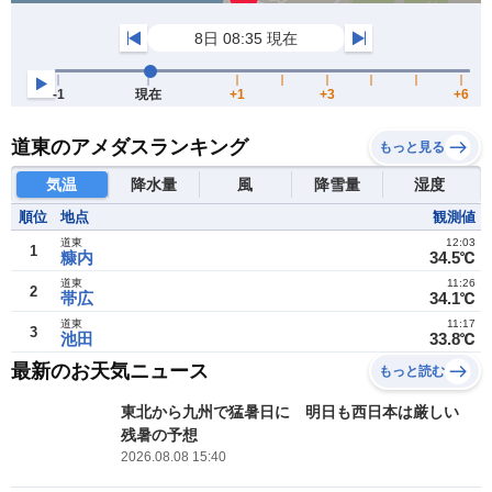
道東のアメダスランキング
もっと見る
気温
降水量
風
降雪量
湿度
順位
地点
観測値
道東
12:03
1
糠内
34.5℃
道東
11:26
2
帯広
34.1℃
道東
11:17
3
池田
33.8℃
最新のお天気ニュース
もっと読む
東北から九州で猛暑日に 明日も西日本は厳しい
残暑の予想
2026.08.08 15:40