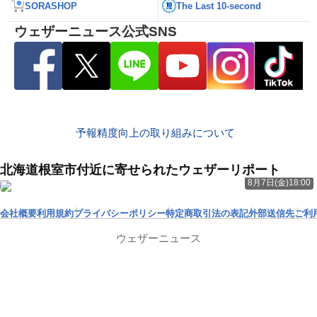
SORASHOP
The Last 10-second
ウェザーニュース公式SNS
予報精度向上の取り組みについて
北海道根室市付近に寄せられたウェザーリポート
8月7日(金)18:00
会社概要
利用規約
プライバシーポリシー
特定商取引法の表記
外部送信先
ご利
ウェザーニュース