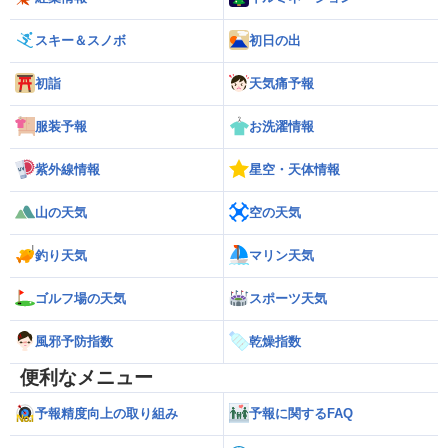
スキー＆スノボ
初日の出
初詣
天気痛予報
服装予報
お洗濯情報
紫外線情報
星空・天体情報
山の天気
空の天気
釣り天気
マリン天気
ゴルフ場の天気
スポーツ天気
風邪予防指数
乾燥指数
便利なメニュー
予報精度向上の取り組み
予報に関するFAQ