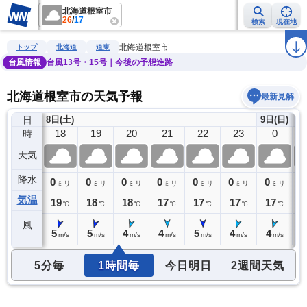
北海道根室市
26
/
17
検索
現在地
雨雲レーダー
台風情報
地震情報
警報・注意報
2週間天気
ラ
北海道根室市
トップ
北海道
道東
台風情報
台風13号・15号｜今後の予想進路
北海道根室市の天気予報
最新見解
日
8日(土)
9日(日)
17
18
19
20
21
22
23
0
時
天気
降水
0
0
0
0
0
0
0
0
0
ミリ
ミリ
ミリ
ミリ
ミリ
ミリ
ミリ
ミリ
気温
20
19
18
18
17
17
17
17
1
℃
℃
℃
℃
℃
℃
℃
℃
風
4
5
5
4
4
5
4
4
4
m/s
m/s
m/s
m/s
m/s
m/s
m/s
m/s
5分毎
1時間毎
今日明日
2週間天気