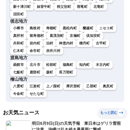
新十津川町
妹背牛町
秩父別町
雨竜町
北竜町
沼田町
後志地方
小樽市
島牧村
寿都町
黒松内町
蘭越町
ニセコ町
真狩村
留寿都村
喜茂別町
京極町
倶知安町
共和町
岩内町
泊村
神恵内村
積丹町
古平町
仁木町
余市町
赤井川村
渡島地方
函館市
北斗市
松前町
福島町
知内町
木古内町
七飯町
鹿部町
森町
長万部町
檜山地方
八雲町
江差町
上ノ国町
厚沢部町
乙部町
奥尻町
今金町
せたな町
お天気ニュース
もっと読む
明日8月9日(日)の天気予報 東日本はゲリラ雷雨
に注意 沖縄は引き続き暴風雨に警戒