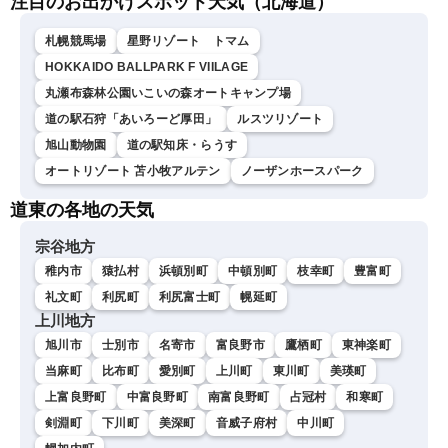
注目のお出かけスポット天気（北海道）
札幌競馬場
星野リゾート トマム
HOKKAIDO BALLPARK F VIILAGE
丸瀬布森林公園いこいの森オートキャンプ場
道の駅石狩「あいろーど厚田」
ルスツリゾート
旭山動物園
道の駅知床・らうす
オートリゾート 苫小牧アルテン
ノーザンホースパーク
道東の各地の天気
宗谷地方
稚内市
猿払村
浜頓別町
中頓別町
枝幸町
豊富町
礼文町
利尻町
利尻富士町
幌延町
上川地方
旭川市
士別市
名寄市
富良野市
鷹栖町
東神楽町
当麻町
比布町
愛別町
上川町
東川町
美瑛町
上富良野町
中富良野町
南富良野町
占冠村
和寒町
剣淵町
下川町
美深町
音威子府村
中川町