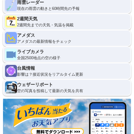
雨雲レーダー
現在の雨雲の動きと60時間先の予報
2週間天気
2週間先までの天気・気温を掲載
アメダス
アメダスの最新情報をチェック
ライブカメラ
全国2500地点の空の様子
台風情報
影響は？接近状況をリアルタイム更新
ウェザーリポート
空の写真を投稿して最新の天気を共有