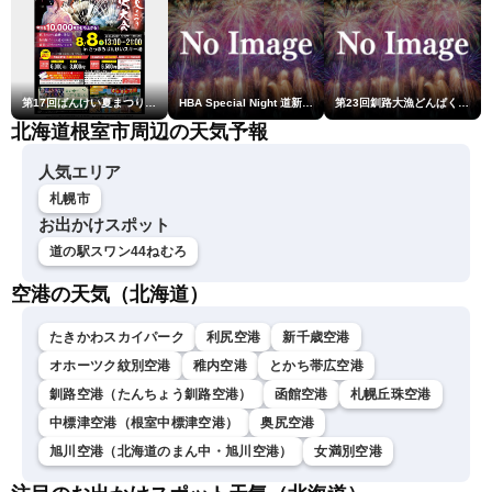
第17回ばんけい夏まつり大花火大会
HBA Special Night 道新・秋華火（はなび）
第23回釧路大漁どんぱく花火大会 ～道新・光と音のファンタジー～
北海道根室市周辺の天気予報
人気エリア
札幌市
お出かけスポット
道の駅スワン44ねむろ
空港の天気（北海道）
たきかわスカイパーク
利尻空港
新千歳空港
オホーツク紋別空港
稚内空港
とかち帯広空港
釧路空港（たんちょう釧路空港）
函館空港
札幌丘珠空港
中標津空港（根室中標津空港）
奥尻空港
旭川空港（北海道のまん中・旭川空港）
女満別空港