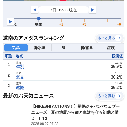
道南のアメダスランキング
もっと見る
気温
降水量
風
降雪量
湿度
順位
地点
観測値
道東
12:45
1
津別
36.9℃
道東
13:17
2
北見
36.2℃
道東
14:09
2
遠軽
36.2℃
最新のお天気ニュース
もっと読む
【HIKESHI ACTIONS！】損保ジャパン×ウェザー
ニューズ 夏の地震から命と生活を守る初動と備
え [PR]
2026.08.07 07:23