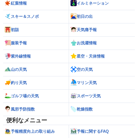
紅葉情報
イルミネーション
スキー＆スノボ
初日の出
初詣
天気痛予報
服装予報
お洗濯情報
紫外線情報
星空・天体情報
山の天気
空の天気
釣り天気
マリン天気
ゴルフ場の天気
スポーツ天気
風邪予防指数
乾燥指数
便利なメニュー
予報精度向上の取り組み
予報に関するFAQ