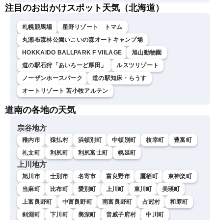
注目のお出かけスポット天気（北海道）
札幌競馬場
星野リゾート トマム
丸瀬布森林公園いこいの森オートキャンプ場
HOKKAIDO BALLPARK F VIILAGE
旭山動物園
道の駅石狩「あいろーど厚田」
ルスツリゾート
ノーザンホースパーク
道の駅知床・らうす
オートリゾート 苫小牧アルテン
道南の各地の天気
宗谷地方
稚内市
猿払村
浜頓別町
中頓別町
枝幸町
豊富町
礼文町
利尻町
利尻富士町
幌延町
上川地方
旭川市
士別市
名寄市
富良野市
鷹栖町
東神楽町
当麻町
比布町
愛別町
上川町
東川町
美瑛町
上富良野町
中富良野町
南富良野町
占冠村
和寒町
剣淵町
下川町
美深町
音威子府村
中川町