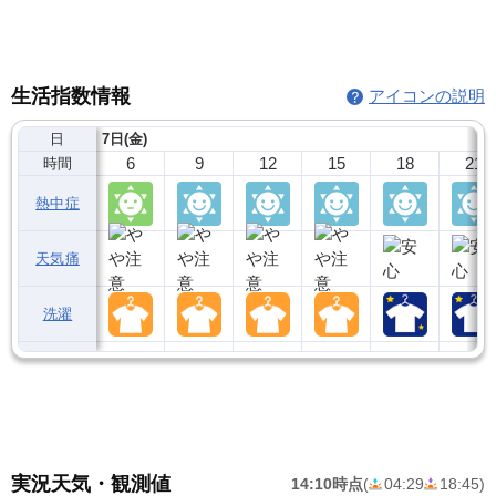
生活指数情報
アイコンの説明
日
7日(金)
6
9
12
15
18
21
時間
熱中症
天気痛
洗濯
実況天気・観測値
14:10時点
(
04:29
18:45
)