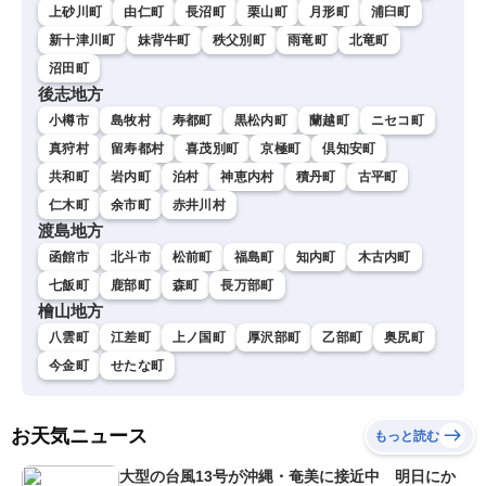
上砂川町
由仁町
長沼町
栗山町
月形町
浦臼町
新十津川町
妹背牛町
秩父別町
雨竜町
北竜町
沼田町
後志地方
小樽市
島牧村
寿都町
黒松内町
蘭越町
ニセコ町
真狩村
留寿都村
喜茂別町
京極町
倶知安町
共和町
岩内町
泊村
神恵内村
積丹町
古平町
仁木町
余市町
赤井川村
渡島地方
函館市
北斗市
松前町
福島町
知内町
木古内町
七飯町
鹿部町
森町
長万部町
檜山地方
八雲町
江差町
上ノ国町
厚沢部町
乙部町
奥尻町
今金町
せたな町
お天気ニュース
もっと読む
大型の台風13号が沖縄・奄美に接近中 明日にか