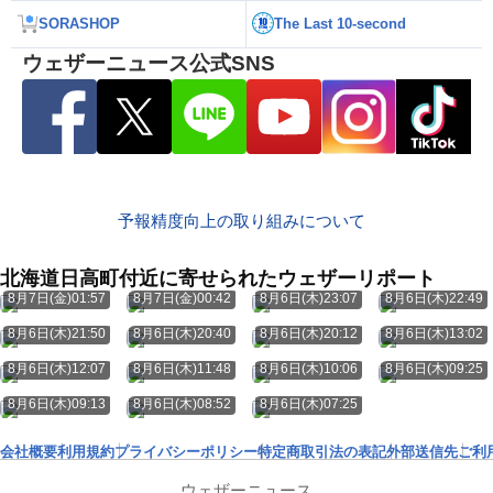
SORASHOP
The Last 10-second
ウェザーニュース公式SNS
予報精度向上の取り組みについて
北海道日高町付近に寄せられたウェザーリポート
8月7日(金)01:57
8月7日(金)00:42
8月6日(木)23:07
8月6日(木)22:49
8月6日(木)21:50
8月6日(木)20:40
8月6日(木)20:12
8月6日(木)13:02
8月6日(木)12:07
8月6日(木)11:48
8月6日(木)10:06
8月6日(木)09:25
8月6日(木)09:13
8月6日(木)08:52
8月6日(木)07:25
会社概要
利用規約
プライバシーポリシー
特定商取引法の表記
外部送信先
ご利
ウェザーニュース