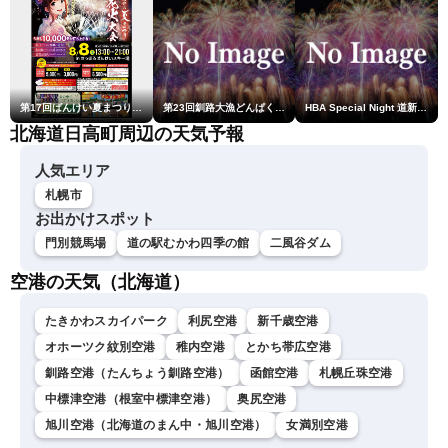
第17回ばんけい夏まつり大花火大会
第23回釧路大漁どんぱく花火大会 ～道新・光と音のファンタジー～
HBA Special Night 道新・秋華火（はなび）
北海道日高町周辺の天気予報
人気エリア
札幌市
お出かけスポット
門別競馬場
道の駅むかわ四季の館
二風谷ダム
空港の天気（北海道）
たきかわスカイパーク
利尻空港
新千歳空港
オホーツク紋別空港
稚内空港
とかち帯広空港
釧路空港（たんちょう釧路空港）
函館空港
札幌丘珠空港
中標津空港（根室中標津空港）
奥尻空港
旭川空港（北海道のまん中・旭川空港）
女満別空港