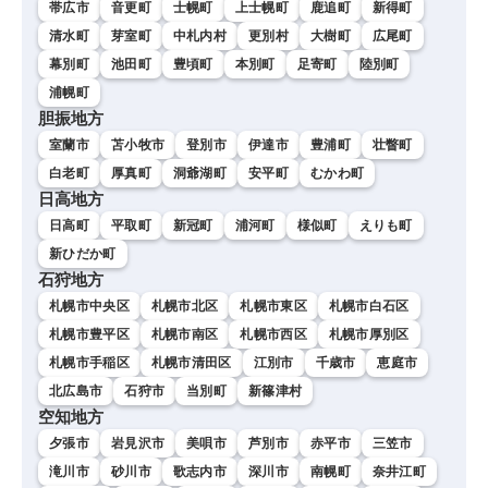
帯広市
音更町
士幌町
上士幌町
鹿追町
新得町
清水町
芽室町
中札内村
更別村
大樹町
広尾町
幕別町
池田町
豊頃町
本別町
足寄町
陸別町
浦幌町
胆振地方
室蘭市
苫小牧市
登別市
伊達市
豊浦町
壮瞥町
白老町
厚真町
洞爺湖町
安平町
むかわ町
日高地方
日高町
平取町
新冠町
浦河町
様似町
えりも町
新ひだか町
石狩地方
札幌市中央区
札幌市北区
札幌市東区
札幌市白石区
札幌市豊平区
札幌市南区
札幌市西区
札幌市厚別区
札幌市手稲区
札幌市清田区
江別市
千歳市
恵庭市
北広島市
石狩市
当別町
新篠津村
空知地方
夕張市
岩見沢市
美唄市
芦別市
赤平市
三笠市
滝川市
砂川市
歌志内市
深川市
南幌町
奈井江町