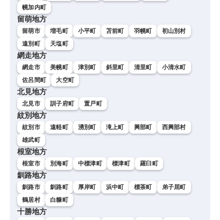
幌加内町
留萌地方
留萌市
増毛町
小平町
苫前町
羽幌町
初山別村
遠別町
天塩町
網走地方
網走市
美幌町
津別町
斜里町
清里町
小清水町
佐呂間町
大空町
北見地方
北見市
訓子府町
置戸町
紋別地方
紋別市
遠軽町
湧別町
滝上町
興部町
西興部村
雄武町
根室地方
根室市
別海町
中標津町
標津町
羅臼町
釧路地方
釧路市
釧路町
厚岸町
浜中町
標茶町
弟子屈町
鶴居村
白糠町
十勝地方