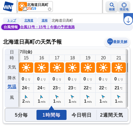
北海道日高町
25
/
19
検索
現在地
雨雲レーダー
台風情報
地震情報
警報・注意報
2週間天気
ラ
北海道日高町
トップ
北海道
道南
台風情報
台風13号・15号｜今後の予想進路
北海道日高町の天気予報
最新見解
日
7日(金)
14
15
16
17
18
19
20
21
時
天気
降水
0
0
0
0
0
0
0
0
0
ミリ
ミリ
ミリ
ミリ
ミリ
ミリ
ミリ
ミリ
気温
24
24
24
23
23
22
22
21
2
℃
℃
℃
℃
℃
℃
℃
℃
風
2
2
1
1
1
1
1
1
1
m/s
m/s
m/s
m/s
m/s
m/s
m/s
m/s
5分毎
1時間毎
今日明日
2週間天気