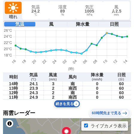
気温
湿度
気圧
風
24.2
89
1005
2.5
℃
%
hPa
m/s
晴れ
気温
風
降水量
日照
気温
風速
降水量
日照
時刻
風向
(℃)
(m/s)
(mm/h)
(分)
14時
24.1
3
南
0
60
13時
23.9
2
南西
0
60
12時
24.3
2
南
0
60
11時
24.9
2
南西
0
60
続きを見る
雨雲レーダー
60時間先まで見る