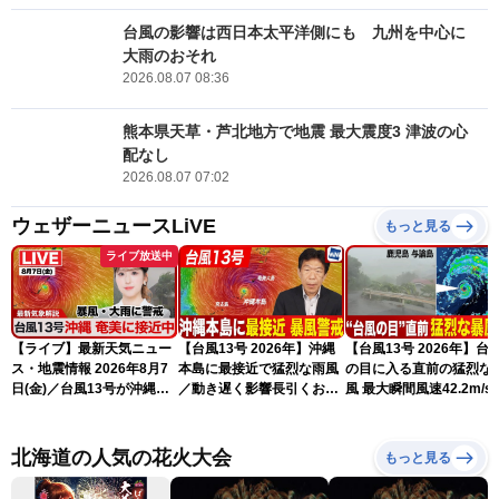
台風の影響は西日本太平洋側にも 九州を中心に
大雨のおそれ
2026.08.07 08:36
熊本県天草・芦北地方で地震 最大震度3 津波の心
配なし
2026.08.07 07:02
ウェザーニュースLiVE
もっと見る
ライブ放送中
【ライブ】最新天気ニュー
【台風13号 2026年】沖縄
【台風13号 2026年】台
ス・地震情報 2026年8月7
本島に最接近で猛烈な雨風
の目に入る直前の猛烈な
日(金)／台風13号が沖縄・
／動き遅く影響長引くおそ
風 最大瞬間風速42.2m/s
奄美に最接近へ 令和8年
れ（7日13時更新）
測 吹き返しも猛烈な暴
熊本地震情報〈ウェザーニ
になるおそれ（7日11時
ュースLiVEアフタヌーン・
新）
北海道の人気の花火大会
もっと見る
小林李衣奈／内藤邦裕〉